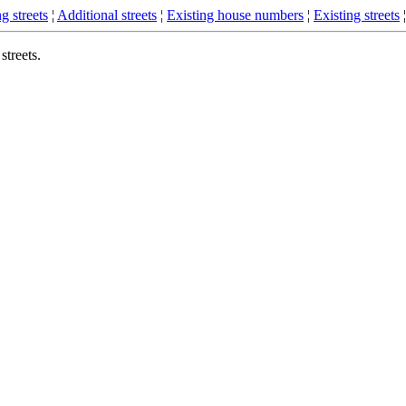
g streets
¦
Additional streets
¦
Existing house numbers
¦
Existing streets
treets.