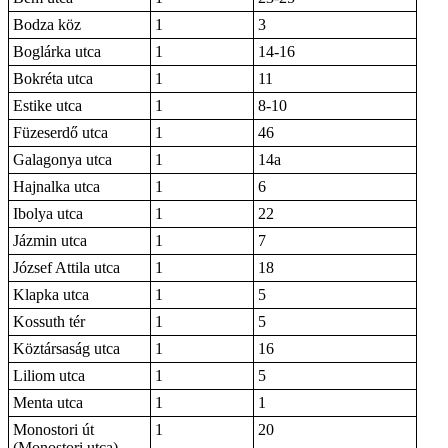
Bodza köz
1
3
Boglárka utca
1
14-16
Bokréta utca
1
11
Estike utca
1
8-10
Füzeserdő utca
1
46
Galagonya utca
1
14a
Hajnalka utca
1
6
Ibolya utca
1
22
Jázmin utca
1
7
József Attila utca
1
18
Klapka utca
1
5
Kossuth tér
1
5
Köztársaság utca
1
16
Liliom utca
1
5
Menta utca
1
1
Monostori út
1
20
(Monostori utca)