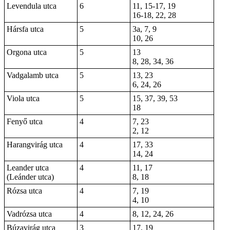
Levendula utca
6
11, 15-17, 19
16-18, 22, 28
Hársfa utca
5
3a, 7, 9
10, 26
Orgona utca
5
13
8, 28, 34, 36
Vadgalamb utca
5
13, 23
6, 24, 26
Viola utca
5
15, 37, 39, 53
18
Fenyő utca
4
7, 23
2, 12
Harangvirág utca
4
17, 33
14, 24
Leander utca
4
11, 17
(Leánder utca)
8, 18
Rózsa utca
4
7, 19
4, 10
Vadrózsa utca
4
8, 12, 24, 26
Búzavirág utca
3
17, 19