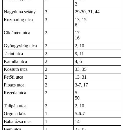
2
Nagyduna sétány
3
29-30, 31, 44
Rozmaring utca
3
13, 15
6
Ciklámen utca
2
17
16
Gyöngyvirág utca
2
2, 10
Jácint utca
2
9, 11
Kamilla utca
2
4, 6
Kossuth utca
2
33, 35
Petőfi utca
2
13, 31
Pipacs utca
2
3-7, 17
Rezeda utca
2
5
50
Tulipán utca
2
2, 10
Orgona köz
1
5-6-7
Babarózsa utca
1
14
Bem utca
1
23-25