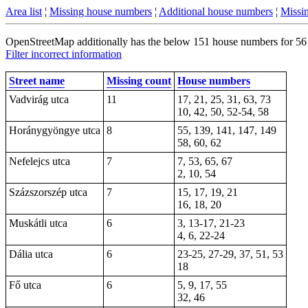
Area list
¦
Missing house numbers
¦
Additional house numbers
¦
Missin
OpenStreetMap additionally has the below 151 house numbers for 56 s
Filter incorrect information
Street name
Missing count
House numbers
Vadvirág utca
11
17, 21, 25, 31, 63, 73
10, 42, 50, 52-54, 58
Horánygyöngye utca
8
55, 139, 141, 147, 149
58, 60, 62
Nefelejcs utca
7
7, 53, 65, 67
2, 10, 54
Százszorszép utca
7
15, 17, 19, 21
16, 18, 20
Muskátli utca
6
3, 13-17, 21-23
4, 6, 22-24
Dália utca
6
23-25, 27-29, 37, 51, 53
18
Fő utca
6
5, 9, 17, 55
32, 46