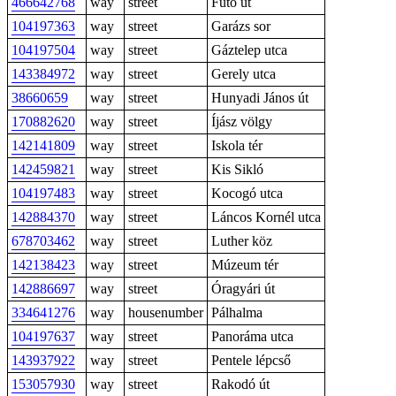
466642768
way
street
Futó út
104197363
way
street
Garázs sor
104197504
way
street
Gáztelep utca
143384972
way
street
Gerely utca
38660659
way
street
Hunyadi János út
170882620
way
street
Íjász völgy
142141809
way
street
Iskola tér
142459821
way
street
Kis Sikló
104197483
way
street
Kocogó utca
142884370
way
street
Láncos Kornél utca
678703462
way
street
Luther köz
142138423
way
street
Múzeum tér
142886697
way
street
Óragyári út
334641276
way
housenumber
Pálhalma
104197637
way
street
Panoráma utca
143937922
way
street
Pentele lépcső
153057930
way
street
Rakodó út