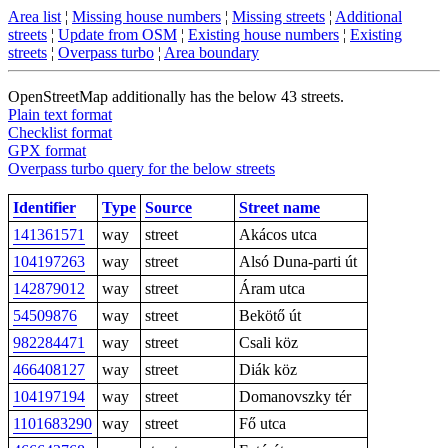
Area list
¦
Missing house numbers
¦
Missing streets
¦
Additional
streets
¦
Update from OSM
¦
Existing house numbers
¦
Existing
streets
¦
Overpass turbo
¦
Area boundary
OpenStreetMap additionally has the below 43 streets.
Plain text format
Checklist format
GPX format
Overpass turbo query for the below streets
Identifier
Type
Source
Street name
141361571
way
street
Akácos utca
104197263
way
street
Alsó Duna-parti út
142879012
way
street
Áram utca
54509876
way
street
Bekötő út
982284471
way
street
Csali köz
466408127
way
street
Diák köz
104197194
way
street
Domanovszky tér
1101683290
way
street
Fő utca