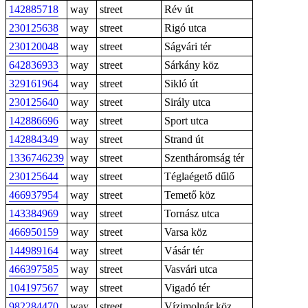
142885718
way
street
Rév út
230125638
way
street
Rigó utca
230120048
way
street
Ságvári tér
642836933
way
street
Sárkány köz
329161964
way
street
Sikló út
230125640
way
street
Sirály utca
142886696
way
street
Sport utca
142884349
way
street
Strand út
1336746239
way
street
Szentháromság tér
230125644
way
street
Téglaégető dűlő
466937954
way
street
Temető köz
143384969
way
street
Tornász utca
466950159
way
street
Varsa köz
144989164
way
street
Vásár tér
466397585
way
street
Vasvári utca
104197567
way
street
Vigadó tér
982284470
way
street
Vízimolnár köz