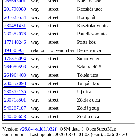
265643001
way
street
Kálvária sor
201790980
way
street
Kecskés utca
201625534
way
street
Kompi út
230481431
way
street
Kosztolányi utca
230352076
way
street
Paradicsom utca
177140246
way
street
Posta köz
19450593
relation
housenumber
Remete utca
176876094
way
street
Simonyi tér
264959598
way
street
Szlányi dűlő
264964403
way
street
Töltés utca
230352098
way
street
Tulipán köz
230352135
way
street
Új utca
230718501
way
street
Zöldág utca
540207187
way
street
Zöldág zug
540206658
way
street
Zöldfa utca
Version:
v26.8-4-gddf1b32f
¦ OSM data © OpenStreetMap
contributors. ¦ Last update: 2026-08-01 01:03 (osm), 2026-07-30