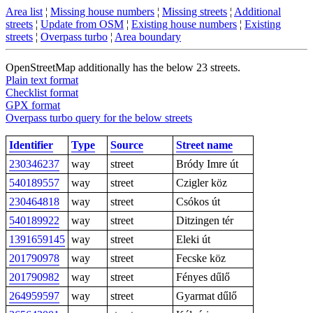
Area list
¦
Missing house numbers
¦
Missing streets
¦
Additional
streets
¦
Update from OSM
¦
Existing house numbers
¦
Existing
streets
¦
Overpass turbo
¦
Area boundary
OpenStreetMap additionally has the below 23 streets.
Plain text format
Checklist format
GPX format
Overpass turbo query for the below streets
Identifier
Type
Source
Street name
230346237
way
street
Bródy Imre út
540189557
way
street
Czigler köz
230464818
way
street
Csókos út
540189922
way
street
Ditzingen tér
1391659145
way
street
Eleki út
201790978
way
street
Fecske köz
201790982
way
street
Fényes dűlő
264959597
way
street
Gyarmat dűlő