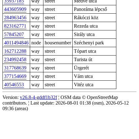
35937185
way
street
Medve utca
443605909
way
street
Panoráma lépcső
284963456
way
street
Rákóczi köz
823162771
way
street
Rezeda utca
57845207
way
street
Sirály utca
4011494846
node
housenumber
Széchenyi park
162712288
way
street
Tópart utca
234992458
way
street
Turista út
317768639
way
street
Ürgerét
377154669
way
street
Vám utca
40546553
way
street
Vitéz utca
Version:
v26.8-4-gddf1b32f
¦ OSM data © OpenStreetMap
contributors. ¦ Last update: 2026-08-01 01:38 (osm), 2026-05-12
09:36 (areas)