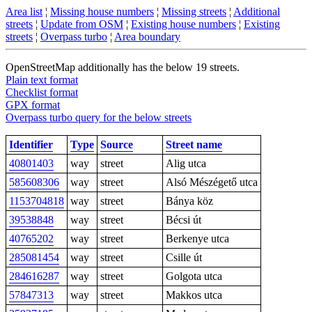
Area list
¦
Missing house numbers
¦
Missing streets
¦
Additional
streets
¦
Update from OSM
¦
Existing house numbers
¦
Existing
streets
¦
Overpass turbo
¦
Area boundary
OpenStreetMap additionally has the below 19 streets.
Plain text format
Checklist format
GPX format
Overpass turbo query for the below streets
Identifier
Type
Source
Street name
40801403
way
street
Alig utca
585608306
way
street
Alsó Mészégető utca
1153704818
way
street
Bánya köz
39538848
way
street
Bécsi út
40765202
way
street
Berkenye utca
285081454
way
street
Csille út
284616287
way
street
Golgota utca
57847313
way
street
Makkos utca