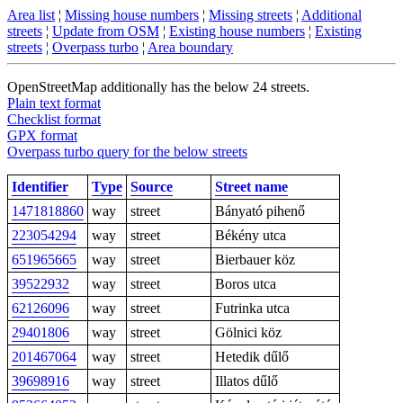
Area list
¦
Missing house numbers
¦
Missing streets
¦
Additional
streets
¦
Update from OSM
¦
Existing house numbers
¦
Existing
streets
¦
Overpass turbo
¦
Area boundary
OpenStreetMap additionally has the below 24 streets.
Plain text format
Checklist format
GPX format
Overpass turbo query for the below streets
Identifier
Type
Source
Street name
1471818860
way
street
Bányató pihenő
223054294
way
street
Békény utca
651965665
way
street
Bierbauer köz
39522932
way
street
Boros utca
62126096
way
street
Futrinka utca
29401806
way
street
Gölnici köz
201467064
way
street
Hetedik dűlő
39698916
way
street
Illatos dűlő