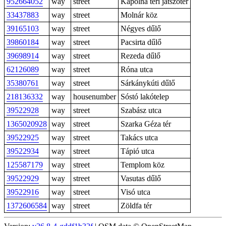
952664052
way
street
Kápolna téri játszótér
33437883
way
street
Molnár köz
39165103
way
street
Négyes dűlő
39860184
way
street
Pacsirta dűlő
39698914
way
street
Rezeda dűlő
62126089
way
street
Róna utca
35380761
way
street
Sárkánykúti dűlő
218136332
way
housenumber
Sóstó lakótelep
39522928
way
street
Szabász utca
1365020928
way
street
Szarka Géza tér
39522925
way
street
Takács utca
39522934
way
street
Tápió utca
125587179
way
street
Templom köz
39522929
way
street
Vasutas dűlő
39522916
way
street
Visó utca
1372606584
way
street
Zöldfa tér