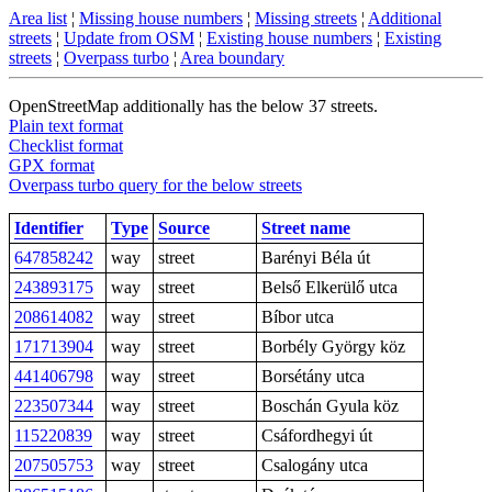
Area list
¦
Missing house numbers
¦
Missing streets
¦
Additional
streets
¦
Update from OSM
¦
Existing house numbers
¦
Existing
streets
¦
Overpass turbo
¦
Area boundary
OpenStreetMap additionally has the below 37 streets.
Plain text format
Checklist format
GPX format
Overpass turbo query for the below streets
Identifier
Type
Source
Street name
647858242
way
street
Barényi Béla út
243893175
way
street
Belső Elkerülő utca
208614082
way
street
Bíbor utca
171713904
way
street
Borbély György köz
441406798
way
street
Borsétány utca
223507344
way
street
Boschán Gyula köz
115220839
way
street
Csáfordhegyi út
207505753
way
street
Csalogány utca