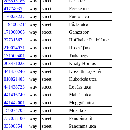
286515186
way
street
Deák tér
41774035
way
street
Fecske utca
170028237
way
street
Fürdő utca
1194005214
way
street
Fűzfa utca
171900965
way
street
Garázs sor
32731567
way
street
Hoffhalter Rudolf utca
210074971
way
street
Hosszújánka
131509401
way
street
Jánkahegy
208471023
way
street
Király-Horhos
441430246
way
street
Kossuth Lajos tér
810821483
way
street
Kukoricás utca
441438723
way
street
Lovász utca
441416740
way
street
Málnás utca
441442601
way
street
Meggyfa utca
159074705
way
street
Mozi köz
737038100
way
street
Panoráma út
33508854
way
street
Panoráma utca