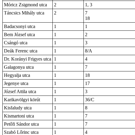
Móricz Zsigmond utca
2
1, 3
Táncsics Mihály utca
2
7
18
Badacsonyi utca
1
1
Bem József utca
1
2
Csángó utca
1
3
Deák Ferenc utca
1
8/A
Dr. Korányi Frigyes utca
1
4
Galagonya utca
1
7
Hegyalja utca
1
18
Jegenye utca
1
17
József Attila utca
1
3
Karikavölgyi körút
1
36/C
Kisfaludy utca
1
8
Kismartoni utca
1
7
Petőfi Sándor utca
1
7
Szabó Lőrinc utca
1
4