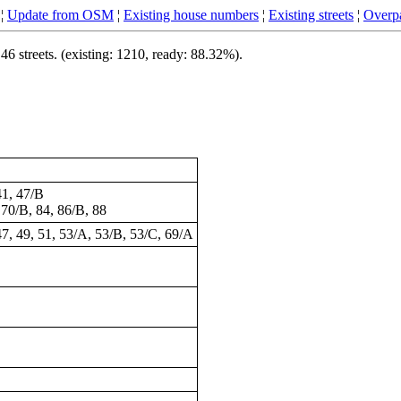
¦
Update from OSM
¦
Existing house numbers
¦
Existing streets
¦
Overpa
 streets. (existing: 1210, ready: 88.32%).
41
, 47/B
 70/B, 84, 86/B, 88
 47, 49, 51, 53/A, 53/B, 53/C, 69/A