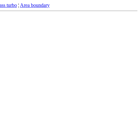
ss turbo
¦
Area boundary