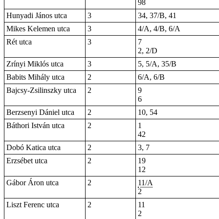
98
Hunyadi János utca
3
34, 37/B, 41
Mikes Kelemen utca
3
4/A, 4/B, 6/A
Rét utca
3
7
2, 2/D
Zrínyi Miklós utca
3
5, 5/A, 35/B
Babits Mihály utca
2
6/A, 6/B
Bajcsy-Zsilinszky utca
2
9
6
Berzsenyi Dániel utca
2
10, 54
Báthori István utca
2
1
42
Dobó Katica utca
2
3, 7
Erzsébet utca
2
19
12
Gábor Áron utca
2
11/A
2
Liszt Ferenc utca
2
11
2