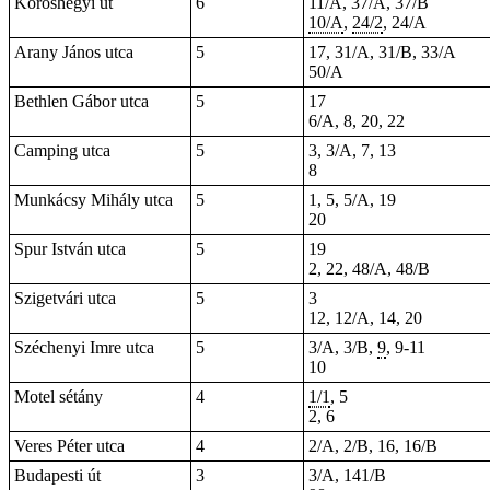
Kőröshegyi út
6
11/A, 37/A, 37/B
10/A
,
24/2
, 24/A
Arany János utca
5
17, 31/A, 31/B, 33/A
50/A
Bethlen Gábor utca
5
17
6/A, 8, 20, 22
Camping utca
5
3, 3/A, 7, 13
8
Munkácsy Mihály utca
5
1, 5, 5/A, 19
20
Spur István utca
5
19
2, 22, 48/A, 48/B
Szigetvári utca
5
3
12, 12/A, 14, 20
Széchenyi Imre utca
5
3/A, 3/B,
9
,
9-11
10
Motel sétány
4
1/1
, 5
2, 6
Veres Péter utca
4
2/A, 2/B, 16, 16/B
Budapesti út
3
3/A, 141/B