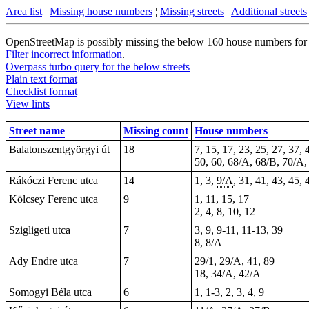
Area list
¦
Missing house numbers
¦
Missing streets
¦
Additional streets
OpenStreetMap is possibly missing the below 160 house numbers for 46
Filter incorrect information
.
Overpass turbo query for the below streets
Plain text format
Checklist format
View lints
Street name
Missing count
House numbers
Balatonszentgyörgyi út
18
7, 15, 17, 23, 25, 27, 37,
50, 60, 68/A, 68/B, 70/A,
Rákóczi Ferenc utca
14
1, 3,
9/A
, 31, 41, 43, 45,
Kölcsey Ferenc utca
9
1, 11, 15, 17
2, 4, 8, 10, 12
Szigligeti utca
7
3, 9,
9-11
, 11-13, 39
8, 8/A
Ady Endre utca
7
29/1, 29/A, 41, 89
18, 34/A, 42/A
Somogyi Béla utca
6
1,
1-3
, 2, 3, 4, 9