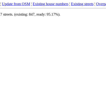
¦
Update from OSM
¦
Existing house numbers
¦
Existing streets
¦
Overpa
streets. (existing: 847, ready: 95.17%).