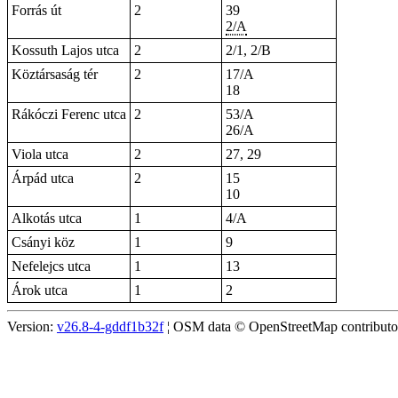
Forrás út
2
39
2/A
Kossuth Lajos utca
2
2/1, 2/B
Köztársaság tér
2
17/A
18
Rákóczi Ferenc utca
2
53/A
26/A
Viola utca
2
27, 29
Árpád utca
2
15
10
Alkotás utca
1
4/A
Csányi köz
1
9
Nefelejcs utca
1
13
Árok utca
1
2
Version:
v26.8-4-gddf1b32f
¦ OSM data © OpenStreetMap contributors