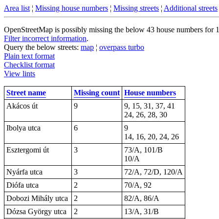
Area list
¦
Missing house numbers
¦
Missing streets
¦
Additional streets
OpenStreetMap is possibly missing the below 43 house numbers for 17 
Filter incorrect information
.
Query the below streets:
map
¦
overpass turbo
Plain text format
Checklist format
View lints
Street name
Missing count
House numbers
Akácos út
9
9, 15, 31, 37, 41
24, 26, 28, 30
Ibolya utca
6
9
14, 16, 20, 24, 26
Esztergomi út
3
73/A, 101/B
10/A
Nyárfa utca
3
72/A, 72/D, 120/A
Diófa utca
2
70/A, 92
Dobozi Mihály utca
2
82/A, 86/A
Dózsa György utca
2
13/A, 31/B