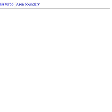
ss turbo
¦
Area boundary