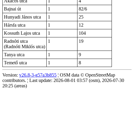
Akácos utca
1
4
Bajnai út
1
82/6
Hunyadi János utca
1
25
Hársfa utca
1
12
Kossuth Lajos utca
1
104
Radnóti utca
1
19
(Radnóti Miklós utca)
Tanya utca
1
9
Temető utca
1
8
Version:
v26.8-3-g57a3b855
¦ OSM data © OpenStreetMap
contributors. ¦ Last update: 2026-08-01 03:57 (osm), 2026-07-30
20:25 (areas)