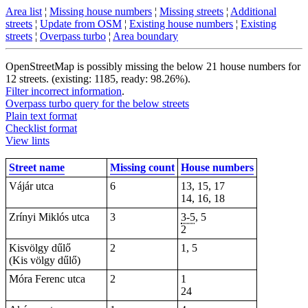
Area list
¦
Missing house numbers
¦
Missing streets
¦
Additional
streets
¦
Update from OSM
¦
Existing house numbers
¦
Existing
streets
¦
Overpass turbo
¦
Area boundary
OpenStreetMap is possibly missing the below 21 house numbers for
12 streets. (existing: 1185, ready: 98.26%).
Filter incorrect information
.
Overpass turbo query for the below streets
Plain text format
Checklist format
View lints
Street name
Missing count
House numbers
Vájár utca
6
13, 15, 17
14, 16, 18
Zrínyi Miklós utca
3
3-5
, 5
2
Kisvölgy dűlő
2
1, 5
(Kis völgy dűlő)
Móra Ferenc utca
2
1
24