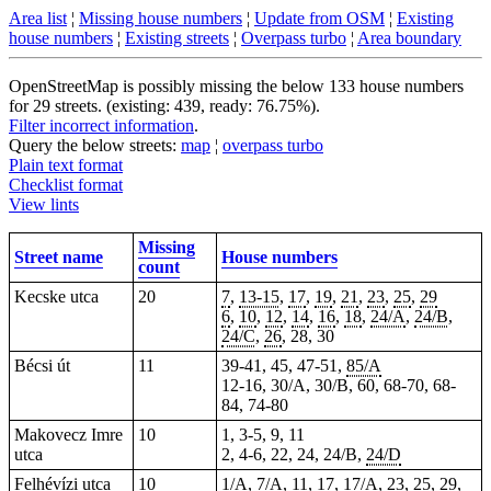
Area list
¦
Missing house numbers
¦
Update from OSM
¦
Existing
house numbers
¦
Existing streets
¦
Overpass turbo
¦
Area boundary
OpenStreetMap is possibly missing the below 133 house numbers
for 29 streets. (existing: 439, ready: 76.75%).
Filter incorrect information
.
Query the below streets:
map
¦
overpass turbo
Plain text format
Checklist format
View lints
Missing
Street name
House numbers
count
Kecske utca
20
7
,
13-15
,
17
,
19
,
21
,
23
,
25
,
29
6
,
10
,
12
,
14
,
16
,
18
,
24/A
,
24/B
,
24/C
,
26
, 28, 30
Bécsi út
11
39-41, 45, 47-51,
85/A
12-16, 30/A, 30/B, 60, 68-70, 68-
84, 74-80
Makovecz Imre
10
1, 3-5, 9, 11
utca
2, 4-6, 22, 24, 24/B,
24/D
Felhévízi utca
10
1/A, 7/A, 11, 17,
17/A
, 23, 25, 29,