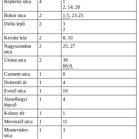
Repkény utca
4
1
2, 14, 20
Bokor utca
2
1-5
, 23-25
Diófa lejtő
2
3
2
Kecske köz
2
8,
10
Nagyszombat
2
25, 27
utca
Ürömi utca
2
39
66/A
Csemete utca
1
8
Doberdó út
1
4
Evező utca
1
10
Józsefhegyi
1
4
lépcső
Kolosy tér
1
1
Mecenzéf utca
1
11
Montevideo
1
3
utca