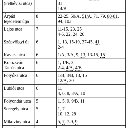
(Felhévizi utca)
31
14/B
Árpád
8
22-25, 50/A,
51/A
, 71,
79
,
80-81
,
fejedelem útja
94,
103
Lajos utca
7
11-15,
23
, 25
4-6
, 22, 24, 26
Szépvölgyi út
6
1
,
13
, 15-19, 37-45,
41
2-4
Kavics utca
6
1/A, 3/A, 9,
13
, 13-15,
15
Kolozsvári
6
1, 1/B, 3
Tamás utca
2-4,
4/A
,
4/B
Folyóka utca
6
1/B,
3/B
, 13, 15
12/A
, 30
Lublói utca
6
11
4, 6, 8, 8/A, 10
Folyondár utca
5
1, 5, 9, 9/B, 11
Seregély utca
5
1, 7
10, 12, 28
Mikoviny utca
4
5,
7
, 7-9,
9