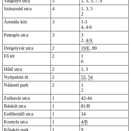
Vasgolyó utca
5
1, 3, 5, 7, 9
Száraznád utca
4
1, 3, 5
2
Árendás köz
3
1-3
4, 4-6
Pattogós utca
3
3
2,
4/A
Drégelyvár utca
2
19/E
, 89
Fő tér
2
1
6
Hűtő utca
2
1,
3
Nyírpalota út
2
52
,
54
Nádastó park
2
1
2
Zsókavár utca
1
42-44
Bánkút utca
1
81/B
Erdőkerülő utca
1
34
Kontyfa utca
1
4/B
Kőrakás park
1
9