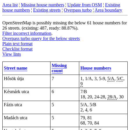
Area list
¦
Missing house numbers
¦
Update from OSM
¦
Existing
house numbers
¦
Existing streets
¦
Overpass turbo
¦
Area boundary
OpenStreetMap is possibly missing the below 61 house numbers for
26 streets. (existing: 487, ready: 88.87%).
Filter incorrect information
.
Overpass turbo query for the below streets
Plain text format
Checklist format
View lints
Missing
Street name
House numbers
count
Hősök útja
7
1, 1/A, 3, 5-9,
5/A
,
5/C
,
9
Késmárk utca
6
7/B
18
,
20
, 24-28,
28/A
, 30
Fázis utca
5
5/A, 5/B
2, 4, 6
Madách utca
5
79, 81
68, 70, 84