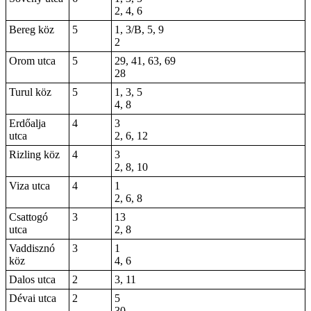
2, 4, 6
Bereg köz
5
1, 3/B, 5, 9
2
Orom utca
5
29, 41, 63, 69
28
Turul köz
5
1, 3, 5
4, 8
Erdőalja
4
3
utca
2, 6, 12
Rizling köz
4
3
2, 8, 10
Viza utca
4
1
2, 6, 8
Csattogó
3
13
utca
2, 8
Vaddisznó
3
1
köz
4, 6
Dalos utca
2
3, 11
Dévai utca
2
5
30