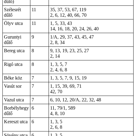
dűlő)
Szélesrét
11
35, 37, 53, 67, 119
dűlő
2, 6, 12, 40, 66, 70
Ölyv utca
11
1, 5, 33, 43
14, 16, 18, 20, 24, 26, 40
Guruntyi
9
1/A, 29, 37, 43, 45, 47
dűlő
2, 8, 34
Bereg utca
8
9, 13, 19, 23, 25, 27
2, 14
Rigó utca
8
1, 3, 5, 7
2, 4, 6, 8
Béke köz
7
1, 3, 5, 7, 9, 15, 19
Vasút sor
7
1, 15, 39, 69, 71
42, 70
Vazul utca
7
6, 10, 12, 20/A, 22, 32, 48
Borbélyhegy
6
11, 79/1, 589
dűlő
4, 8, 10
Kereszt utca
6
1, 3, 5
2, 6, 8
Sövény utca
6
1, 3, 5