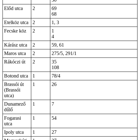
Előd utca
2
69
68
Etelköz utca
2
1, 3
Fecske köz
2
1
4
Kárász utca
2
59, 61
Maros utca
2
275/5, 291/1
Rákóczi út
2
35
108
Botond utca
1
78/4
Brassói út
1
26
(Brassói
utca)
Dunamező
1
7
dűlő
Fogarasi
1
54
utca
Ipoly utca
1
27