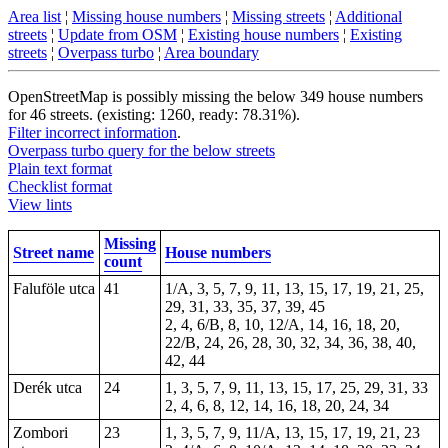
Area list
¦
Missing house numbers
¦
Missing streets
¦
Additional
streets
¦
Update from OSM
¦
Existing house numbers
¦
Existing
streets
¦
Overpass turbo
¦
Area boundary
OpenStreetMap is possibly missing the below 349 house numbers
for 46 streets. (existing: 1260, ready: 78.31%).
Filter incorrect information
.
Overpass turbo query for the below streets
Plain text format
Checklist format
View lints
Missing
Street name
House numbers
count
Faluföle utca
41
1/A, 3, 5, 7, 9, 11, 13, 15, 17, 19, 21, 25,
29, 31, 33, 35, 37, 39, 45
2, 4, 6/B, 8, 10, 12/A, 14, 16, 18, 20,
22/B, 24, 26, 28, 30, 32, 34, 36, 38, 40,
42, 44
Derék utca
24
1, 3, 5, 7, 9, 11, 13, 15, 17, 25, 29, 31, 33
2, 4, 6, 8, 12, 14, 16, 18, 20, 24, 34
Zombori
23
1, 3, 5, 7, 9, 11/A, 13, 15, 17, 19, 21, 23