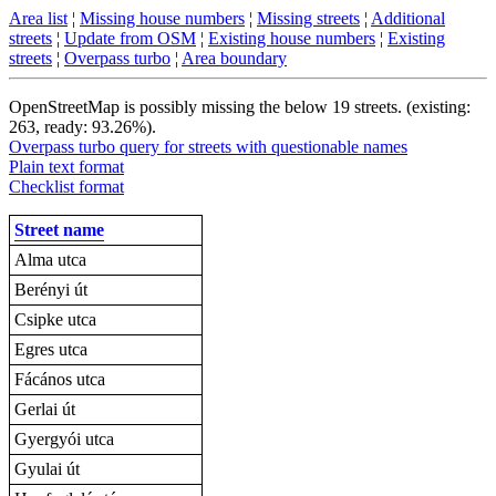
Area list
¦
Missing house numbers
¦
Missing streets
¦
Additional
streets
¦
Update from OSM
¦
Existing house numbers
¦
Existing
streets
¦
Overpass turbo
¦
Area boundary
OpenStreetMap is possibly missing the below 19 streets. (existing:
263, ready: 93.26%).
Overpass turbo query for streets with questionable names
Plain text format
Checklist format
Street name
Alma utca
Berényi út
Csipke utca
Egres utca
Fácános utca
Gerlai út
Gyergyói utca
Gyulai út