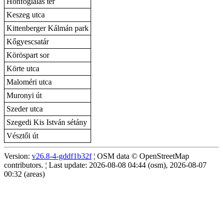
Honfoglalás tér
Keszeg utca
Kittenberger Kálmán park
Kőgyescsatár
Köröspart sor
Körte utca
Maloméri utca
Muronyi út
Szeder utca
Szegedi Kis István sétány
Vésztői út
Version:
v26.8-4-gddf1b32f
¦ OSM data © OpenStreetMap
contributors. ¦ Last update: 2026-08-08 04:44 (osm), 2026-08-07
00:32 (areas)