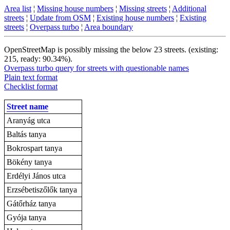
Area list
¦
Missing house numbers
¦
Missing streets
¦
Additional
streets
¦
Update from OSM
¦
Existing house numbers
¦
Existing
streets
¦
Overpass turbo
¦
Area boundary
OpenStreetMap is possibly missing the below 23 streets. (existing:
215, ready: 90.34%).
Overpass turbo query for streets with questionable names
Plain text format
Checklist format
Street name
Aranyág utca
Baltás tanya
Bokrospart tanya
Bökény tanya
Erdélyi János utca
Erzsébetiszőlők tanya
Gátőrház tanya
Gyója tanya