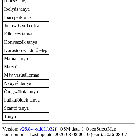
Halesz tanya
Ibolyás tanya
Ipari park utca
Juhász Gyula utca
Kilences tanya
Kónyaszék tanya
Köröstorok üdülőtelep
Máma tanya
Mars út
Máv vasútállomás
Nagyrét tanya
Öregszőlők tanya
Patikaföldek tanya
Szántó tanya
Tanya
Version:
v26.8-4-gddf1b32f
¦ OSM data © OpenStreetMap
contributors. ¦ Last update: 2026-08-08 00:19 (osm), 2026-08-07