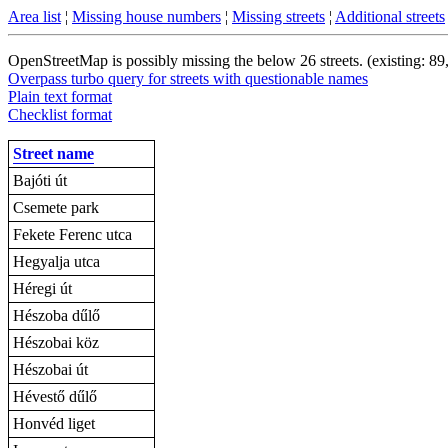
Area list
¦
Missing house numbers
¦
Missing streets
¦
Additional streets
OpenStreetMap is possibly missing the below 26 streets. (existing: 89
Overpass turbo query for streets with questionable names
Plain text format
Checklist format
Street name
Bajóti út
Csemete park
Fekete Ferenc utca
Hegyalja utca
Héregi út
Hészoba dűlő
Hészobai köz
Hészobai út
Hévestő dűlő
Honvéd liget