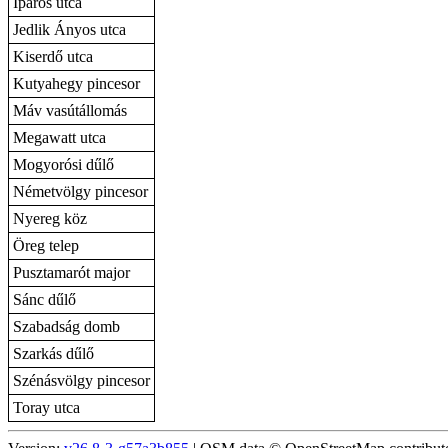
Iparos utca
Jedlik Ányos utca
Kiserdő utca
Kutyahegy pincesor
Máv vasútállomás
Megawatt utca
Mogyorósi dűlő
Németvölgy pincesor
Nyereg köz
Öreg telep
Pusztamarót major
Sánc dűlő
Szabadság domb
Szarkás dűlő
Szénásvölgy pincesor
Toray utca