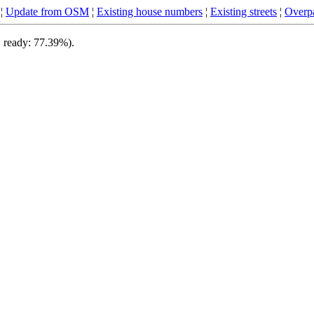
¦
Update from OSM
¦
Existing house numbers
¦
Existing streets
¦
Overpa
, ready: 77.39%).