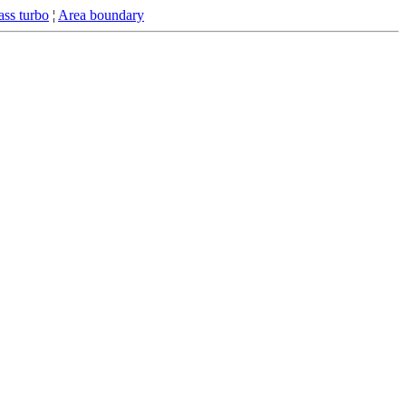
ss turbo
¦
Area boundary