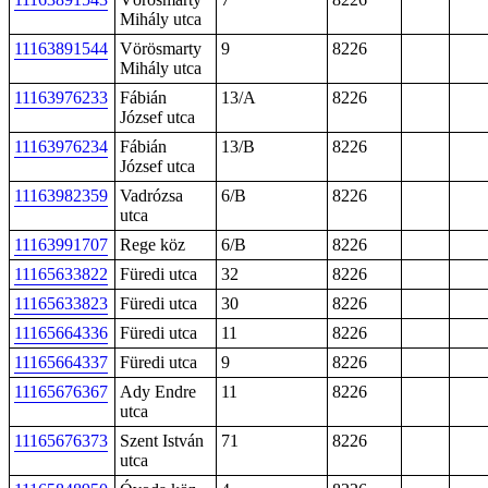
Mihály utca
11163891544
Vörösmarty
9
8226
Mihály utca
11163976233
Fábián
13/A
8226
József utca
11163976234
Fábián
13/B
8226
József utca
11163982359
Vadrózsa
6/B
8226
utca
11163991707
Rege köz
6/B
8226
11165633822
Füredi utca
32
8226
11165633823
Füredi utca
30
8226
11165664336
Füredi utca
11
8226
11165664337
Füredi utca
9
8226
11165676367
Ady Endre
11
8226
utca
11165676373
Szent István
71
8226
utca