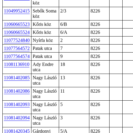
köz
11049952415
Sebők Soma
2/3
8226
köz
11060665523
Kőris köz
6/B
8226
11060665524
Kőris köz
6/A
8226
11077524840
Nyírfa köz
2
8226
11077564572
Patak utca
7
8226
11077564574
Patak utca
9
8226
11081136910
Ady Endre
18
8226
utca
11081402085
Nagy László
13
8226
utca
11081402086
Nagy László
11
8226
utca
11081402093
Nagy László
5
8226
utca
11081402094
Nagy László
3
8226
utca
11081420345
Gárdonyi
5/A
8226