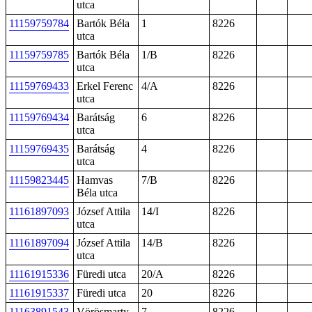
utca
11159759784
Bartók Béla
1
8226
utca
11159759785
Bartók Béla
1/B
8226
utca
11159769433
Erkel Ferenc
4/A
8226
utca
11159769434
Barátság
6
8226
utca
11159769435
Barátság
4
8226
utca
11159823445
Hamvas
7/B
8226
Béla utca
11161897093
József Attila
14/I
8226
utca
11161897094
József Attila
14/B
8226
utca
11161915336
Füredi utca
20/A
8226
11161915337
Füredi utca
20
8226
11163891543
Vörösmarty
7
8226