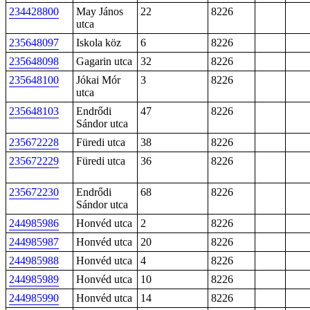
234428800
May János
22
8226
utca
235648097
Iskola köz
6
8226
235648098
Gagarin utca
32
8226
235648100
Jókai Mór
3
8226
utca
235648103
Endrődi
47
8226
Sándor utca
235672228
Füredi utca
38
8226
235672229
Füredi utca
36
8226
235672230
Endrődi
68
8226
Sándor utca
244985986
Honvéd utca
2
8226
244985987
Honvéd utca
20
8226
244985988
Honvéd utca
4
8226
244985989
Honvéd utca
10
8226
244985990
Honvéd utca
14
8226