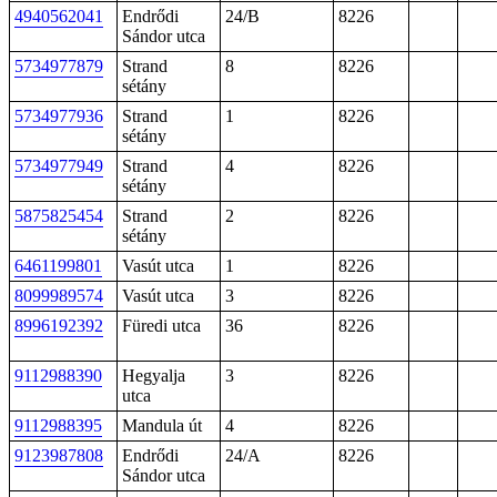
4940562041
Endrődi
24/B
8226
Sándor utca
5734977879
Strand
8
8226
sétány
5734977936
Strand
1
8226
sétány
5734977949
Strand
4
8226
sétány
5875825454
Strand
2
8226
sétány
6461199801
Vasút utca
1
8226
8099989574
Vasút utca
3
8226
8996192392
Füredi utca
36
8226
9112988390
Hegyalja
3
8226
utca
9112988395
Mandula út
4
8226
9123987808
Endrődi
24/A
8226
Sándor utca