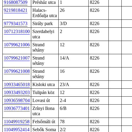
9168087509
Présház utca
1
8226
9219818421
Halacs-
26
8226
Erdőalja utca
9779341573
Sirály park
3/D
8226
10712318100
Szerdahelyi
2
8226
utca
10799621006
Strand
12
8226
sétány
10799621007
Strand
14/A
8226
sétány
10799621008
Strand
16
8226
sétány
10933465018
Kisloki utca
23/A
8226
10933493203
Tulipán köz
12
8226
10936598704
Lovasi út
2-4
8226
10936773401
Zrínyi Ilona
6/B
8226
utca
11049919258
Felsőmáli út
78
8226
11049952414
Sebők Soma
2/2
8226