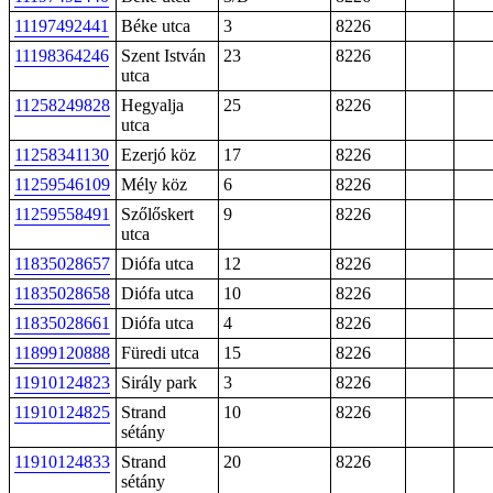
11197492441
Béke utca
3
8226
11198364246
Szent István
23
8226
utca
11258249828
Hegyalja
25
8226
utca
11258341130
Ezerjó köz
17
8226
11259546109
Mély köz
6
8226
11259558491
Szőlőskert
9
8226
utca
11835028657
Diófa utca
12
8226
11835028658
Diófa utca
10
8226
11835028661
Diófa utca
4
8226
11899120888
Füredi utca
15
8226
11910124823
Sirály park
3
8226
11910124825
Strand
10
8226
sétány
11910124833
Strand
20
8226
sétány