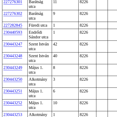
227276301
Barátság
11
8226
utca
227276302
Barátság
9
8226
utca
227282845
Füredi utca
1
8226
230440593
Endrődi
1
8226
Sándor utca
230443247
Szent István
42
8226
utca
230443248
Szent István
40
8226
utca
230443249
Május 1.
8
8226
utca
230443250
Alkotmány
3
8226
utca
230443251
Május 1.
6
8226
utca
230443252
Május 1.
10
8226
utca
230443253
Alkotmány
1
8226