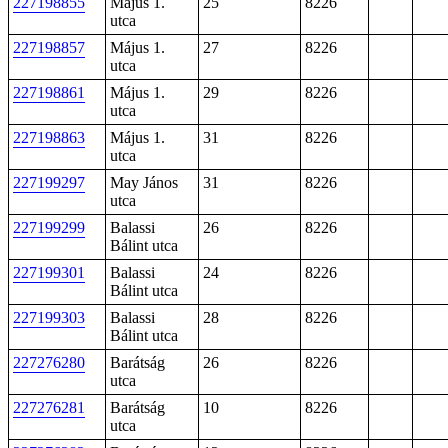
227198855
Május 1.
25
8226
utca
227198857
Május 1.
27
8226
utca
227198861
Május 1.
29
8226
utca
227198863
Május 1.
31
8226
utca
227199297
May János
31
8226
utca
227199299
Balassi
26
8226
Bálint utca
227199301
Balassi
24
8226
Bálint utca
227199303
Balassi
28
8226
Bálint utca
227276280
Barátság
26
8226
utca
227276281
Barátság
10
8226
utca