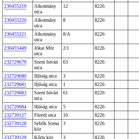
230455219
Alkotmány
12
8226
utca
230455220
Alkotmány
8
8226
utca
230455221
Alkotmány
8/A
8226
utca
230455449
Jókai Mór
2/1
8226
utca
232729679
Szent István
63
8226
utca
232729680
Ifjúság utca
3
8226
232729681
Ifjúság utca
1
8226
232729683
Szent István
61
8226
utca
232729684
Ifjúság utca
5
8226
232739127
Füredi utca
10
8226
232739128
Sebők Soma
3
8226
köz
232739129
Kőris köz
3
8226