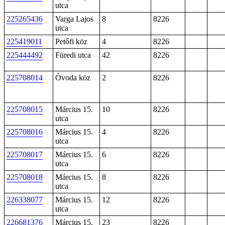
utca
225265436
Varga Lajos
8
8226
utca
225419011
Petőfi köz
4
8226
225444492
Füredi utca
42
8226
225708014
Óvoda köz
2
8226
225708015
Március 15.
10
8226
utca
225708016
Március 15.
4
8226
utca
225708017
Március 15.
6
8226
utca
225708018
Március 15.
8
8226
utca
226338077
Március 15.
12
8226
utca
226681376
Március 15.
23
8226