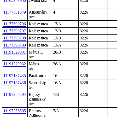
11165848950
Óvoda köz
4
8226
11177581649
Alkotmány
4
8226
utca
11177590796
Kalász utca
17/A
8226
11177590797
Kalász utca
17/B
8226
11177590798
Kalász utca
13/B
8226
11177590799
Kalász utca
13/A
8226
11191329031
Május 1.
28/B
8226
utca
11191329032
Május 1.
28/A
8226
utca
11197187435
Patak utca
16
8226
11197187436
Szabadság
16/A
8226
tér
11197256504
Bajcsy-
7/B
8226
Zsilinszky
utca
11197256505
Bajcsy-
7/A
8226
Zsilinszky