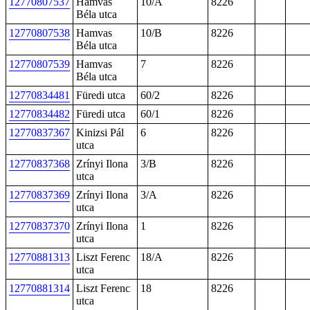
12770807537
Hamvas
10/A
8226
Béla utca
12770807538
Hamvas
10/B
8226
Béla utca
12770807539
Hamvas
7
8226
Béla utca
12770834481
Füredi utca
60/2
8226
12770834482
Füredi utca
60/1
8226
12770837367
Kinizsi Pál
6
8226
utca
12770837368
Zrínyi Ilona
3/B
8226
utca
12770837369
Zrínyi Ilona
3/A
8226
utca
12770837370
Zrínyi Ilona
1
8226
utca
12770881313
Liszt Ferenc
18/A
8226
utca
12770881314
Liszt Ferenc
18
8226
utca