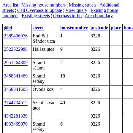
Area list
¦
Missing house numbers
¦
Missing streets
¦
Additional
streets
¦
Call Overpass to update
¦
View query
¦
Existing house
numbers
¦
Existing streets
¦
Overpass turbo
¦
Area boundary
@id
street
housenumber
postcode
place
hou
2389406076
Endrődi
1
8226
Sándor utca
2522522988
Halász utca
9
8226
2951264809
Strand
2
8226
sétány
3458341469
Strand
18
8226
sétány
3458341605
Óvoda köz
4
8226
3744734615
Szent István
40
8226
utca
4342281339
8226
4933469070
Strand
6
8226
sétány