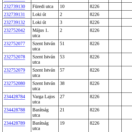
232739130
Füredi utca
10
8226
232739131
Loki út
2
8226
232739132
Loki út
3
8226
232752042
Május 1.
2
8226
utca
232752077
Szent István
51
8226
utca
232752078
Szent István
53
8226
utca
232752079
Szent István
57
8226
utca
232752080
Szent István
38
8226
utca
234428784
Varga Lajos
27
8226
utca
234428788
Barátság
21
8226
utca
234428789
Barátság
19
8226
utca