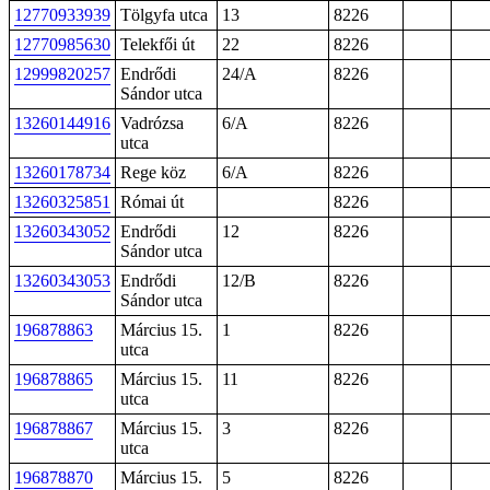
12770933939
Tölgyfa utca
13
8226
12770985630
Telekfői út
22
8226
12999820257
Endrődi
24/A
8226
Sándor utca
13260144916
Vadrózsa
6/A
8226
utca
13260178734
Rege köz
6/A
8226
13260325851
Római út
8226
13260343052
Endrődi
12
8226
Sándor utca
13260343053
Endrődi
12/B
8226
Sándor utca
196878863
Március 15.
1
8226
utca
196878865
Március 15.
11
8226
utca
196878867
Március 15.
3
8226
utca
196878870
Március 15.
5
8226