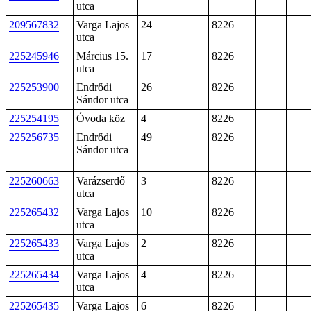
utca
209567832
Varga Lajos
24
8226
utca
225245946
Március 15.
17
8226
utca
225253900
Endrődi
26
8226
Sándor utca
225254195
Óvoda köz
4
8226
225256735
Endrődi
49
8226
Sándor utca
225260663
Varázserdő
3
8226
utca
225265432
Varga Lajos
10
8226
utca
225265433
Varga Lajos
2
8226
utca
225265434
Varga Lajos
4
8226
utca
225265435
Varga Lajos
6
8226