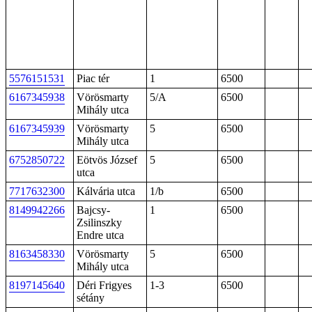
5576151531
Piac tér
1
6500
6167345938
Vörösmarty
5/A
6500
Mihály utca
6167345939
Vörösmarty
5
6500
Mihály utca
6752850722
Eötvös József
5
6500
utca
7717632300
Kálvária utca
1/b
6500
8149942266
Bajcsy-
1
6500
Zsilinszky
Endre utca
8163458330
Vörösmarty
5
6500
Mihály utca
8197145640
Déri Frigyes
1-3
6500
sétány