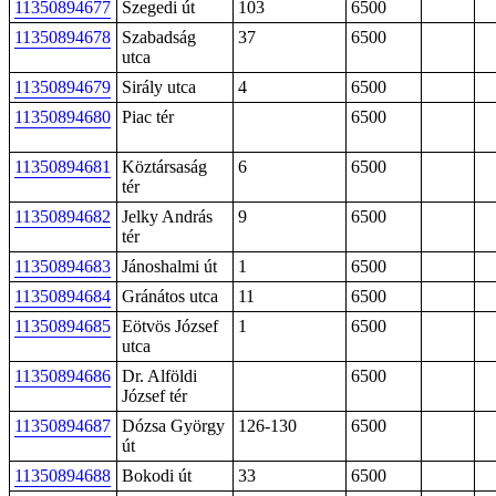
11350894677
Szegedi út
103
6500
11350894678
Szabadság
37
6500
utca
11350894679
Sirály utca
4
6500
11350894680
Piac tér
6500
11350894681
Köztársaság
6
6500
tér
11350894682
Jelky András
9
6500
tér
11350894683
Jánoshalmi út
1
6500
11350894684
Gránátos utca
11
6500
11350894685
Eötvös József
1
6500
utca
11350894686
Dr. Alföldi
6500
József tér
11350894687
Dózsa György
126-130
6500
út
11350894688
Bokodi út
33
6500