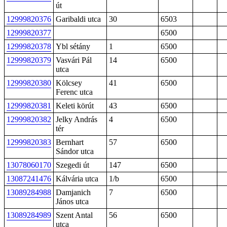
út
12999820376
Garibaldi utca
30
6503
12999820377
6500
12999820378
Ybl sétány
1
6500
12999820379
Vasvári Pál
14
6500
utca
12999820380
Kölcsey
41
6500
Ferenc utca
12999820381
Keleti körút
43
6500
12999820382
Jelky András
4
6500
tér
12999820383
Bernhart
57
6500
Sándor utca
13078060170
Szegedi út
147
6500
13087241476
Kálvária utca
1/b
6500
13089284988
Damjanich
7
6500
János utca
13089284989
Szent Antal
56
6500
utca