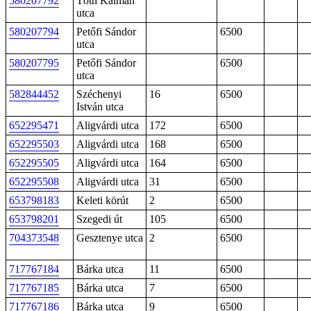
580207792
Tóth Kálmán
utca
580207794
Petőfi Sándor
6500
utca
580207795
Petőfi Sándor
6500
utca
582844452
Széchenyi
16
6500
István utca
652295471
Aligvárdi utca
172
6500
652295503
Aligvárdi utca
168
6500
652295505
Aligvárdi utca
164
6500
652295508
Aligvárdi utca
31
6500
653798183
Keleti körút
2
6500
653798201
Szegedi út
105
6500
704373548
Gesztenye utca
2
6500
717767184
Bárka utca
11
6500
717767185
Bárka utca
7
6500
717767186
Bárka utca
9
6500