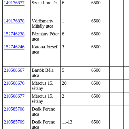
149176877
Szent Imre tér
6
6500
149176878
Vörösmarty
1
6500
Mihály utca
152746238
Pázmány Péter
6
6500
utca
152746246
Katona József
3
6500
utca
210508667
Bartók Béla
5
6500
utca
210508676
Március 15.
20
6500
sétány
210508677
Március 15.
2
6500
sétány
210585708
Deák Ferenc
utca
210585709
Deák Ferenc
11-13
6500
utca