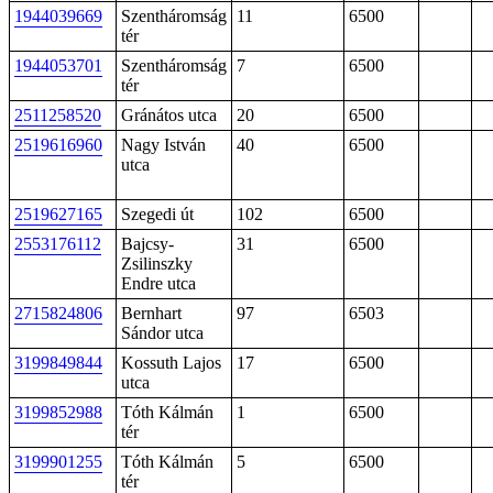
1944039669
Szentháromság
11
6500
tér
1944053701
Szentháromság
7
6500
tér
2511258520
Gránátos utca
20
6500
2519616960
Nagy István
40
6500
utca
2519627165
Szegedi út
102
6500
2553176112
Bajcsy-
31
6500
Zsilinszky
Endre utca
2715824806
Bernhart
97
6503
Sándor utca
3199849844
Kossuth Lajos
17
6500
utca
3199852988
Tóth Kálmán
1
6500
tér
3199901255
Tóth Kálmán
5
6500
tér