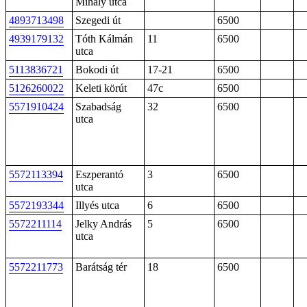
Mihály utca
4893713498
Szegedi út
6500
4939179132
Tóth Kálmán
11
6500
utca
5113836721
Bokodi út
17-21
6500
5126260022
Keleti körút
47c
6500
5571910424
Szabadság
32
6500
utca
5572113394
Eszperantó
3
6500
utca
5572193344
Illyés utca
6
6500
5572211114
Jelky András
5
6500
utca
5572211773
Barátság tér
18
6500