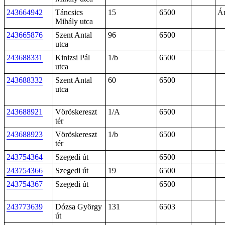
243664942
Táncsics
15
6500
Á
Mihály utca
243665876
Szent Antal
96
6500
utca
243688331
Kinizsi Pál
1/b
6500
utca
243688332
Szent Antal
60
6500
utca
243688921
Vöröskereszt
1/A
6500
tér
243688923
Vöröskereszt
1/b
6500
tér
243754364
Szegedi út
6500
243754366
Szegedi út
19
6500
243754367
Szegedi út
6500
243773639
Dózsa György
131
6503
út