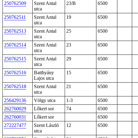
250762509
Szent Antal
23/B
6500
utca
250762511
Szent Antal
19
6500
utca
250762513
Szent Antal
25
6500
utca
250762514
Szent Antal
23
6500
utca
250762515
Szent Antal
29
6500
utca
250762516
Batthyány
15
6500
Lajos utca
250762518
Szent Antal
21
6500
utca
256429136
Völgy utca
1-3
6500
262760029
Lőkert sor
74
6500
262760031
Lőkert sor
6500
272227477
Szent László
12
6500
utca