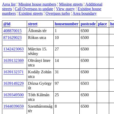
Area list
¦
Missing house numbers
¦
Missing streets
¦
Additional
streets
¦
Call Overpass to update
¦
View query
¦
Existing house
numbers
¦
Existing streets
¦
Overpass turbo
¦
Area boundary
@id
street
housenumber
postcode
place
h
408870015
Állomás tér
1
6500
871629023
Rókus utca
10
6500
1342423063
Március 15.
27
6500
sétány
1639132369
Oltványi Imre
14
6500
utca
1639132371
Kodály Zoltán
31
6500
utca
1639149229
Dózsa György
97
6503
út
1639349500
Tóth Kálmán
25
6500
utca
1944039659
Szentháromság
8
6500
tér