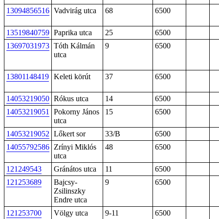
13094856516
Vadvirág utca
68
6500
13519840759
Paprika utca
25
6500
13697031973
Tóth Kálmán
9
6500
utca
13801148419
Keleti körút
37
6500
14053219050
Rókus utca
14
6500
14053219051
Pokorny János
15
6500
utca
14053219052
Lőkert sor
33/B
6500
14055792586
Zrínyi Miklós
48
6500
utca
121249543
Gránátos utca
11
6500
121253689
Bajcsy-
9
6500
Zsilinszky
Endre utca
121253700
Völgy utca
9-11
6500