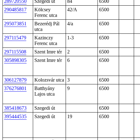
289720550
Szegedi út
84
6500
290485817
Kölcsey
42/A
6500
Ferenc utca
295073851
Bezerédj Pál
4/a
6500
utca
297115479
Kazinczy
1-3
6500
Ferenc utca
297115508
Szent Imre tér
2
6500
305898305
Szent Imre tér
6
6500
306127879
Kolozsvár utca
3
6500
376276801
Batthyány
9
6500
Lajos utca
385418673
Szegedi út
6500
395444535
Szegedi út
19
6500