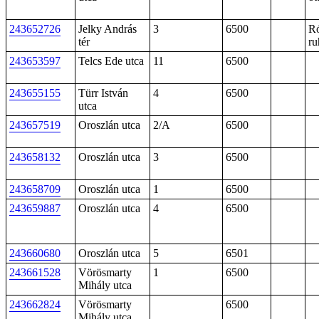
243652726
Jelky András
3
6500
Ró
tér
ru
243653597
Telcs Ede utca
11
6500
243655155
Türr István
4
6500
utca
243657519
Oroszlán utca
2/A
6500
243658132
Oroszlán utca
3
6500
243658709
Oroszlán utca
1
6500
243659887
Oroszlán utca
4
6500
243660680
Oroszlán utca
5
6501
243661528
Vörösmarty
1
6500
Mihály utca
243662824
Vörösmarty
6500
Mihály utca