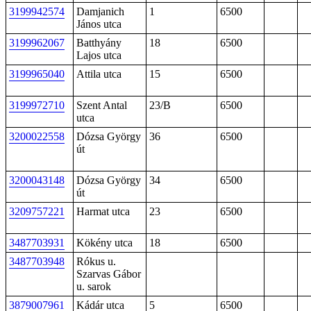
3199942574
Damjanich
1
6500
János utca
3199962067
Batthyány
18
6500
Lajos utca
3199965040
Attila utca
15
6500
3199972710
Szent Antal
23/B
6500
utca
3200022558
Dózsa György
36
6500
út
3200043148
Dózsa György
34
6500
út
3209757221
Harmat utca
23
6500
3487703931
Kökény utca
18
6500
3487703948
Rókus u.
Szarvas Gábor
u. sarok
3879007961
Kádár utca
5
6500