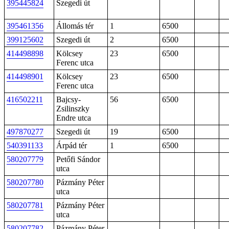
395445824
Szegedi út
395461356
Állomás tér
1
6500
399125602
Szegedi út
2
6500
414498898
Kölcsey
23
6500
Ferenc utca
414498901
Kölcsey
23
6500
Ferenc utca
416502211
Bajcsy-
56
6500
Zsilinszky
Endre utca
497870277
Szegedi út
19
6500
540391133
Árpád tér
1
6500
580207779
Petőfi Sándor
utca
580207780
Pázmány Péter
utca
580207781
Pázmány Péter
utca
580207782
Pázmány Péter