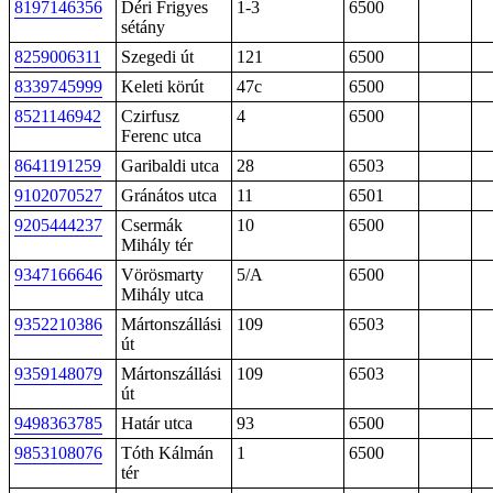
8197146356
Déri Frigyes
1-3
6500
sétány
8259006311
Szegedi út
121
6500
8339745999
Keleti körút
47c
6500
8521146942
Czirfusz
4
6500
Ferenc utca
8641191259
Garibaldi utca
28
6503
9102070527
Gránátos utca
11
6501
9205444237
Csermák
10
6500
Mihály tér
9347166646
Vörösmarty
5/A
6500
Mihály utca
9352210386
Mártonszállási
109
6503
út
9359148079
Mártonszállási
109
6503
út
9498363785
Határ utca
93
6500
9853108076
Tóth Kálmán
1
6500
tér