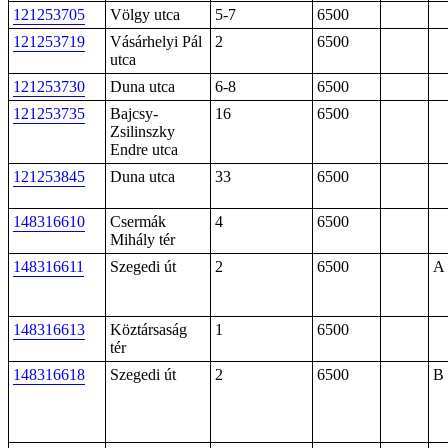
121253705
Völgy utca
5-7
6500
121253719
Vásárhelyi Pál
2
6500
utca
121253730
Duna utca
6-8
6500
121253735
Bajcsy-
16
6500
Zsilinszky
Endre utca
121253845
Duna utca
33
6500
148316610
Csermák
4
6500
Mihály tér
148316611
Szegedi út
2
6500
A 
148316613
Köztársaság
1
6500
tér
148316618
Szegedi út
2
6500
B 