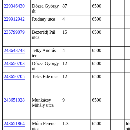
229346430
Dózsa György
87
6500
út
229912942
Rudnay utca
4
6500
235799079
Bezerédj Pál
15
6500
utca
243648748
Jelky András
4
6500
tér
243650703
Dózsa György
12
6500
út
243650705
Telcs Ede utca
12
6500
243651028
Munkácsy
9
6500
Mihály utca
243651864
Móra Ferenc
1-3
6500
Id
utca
ot