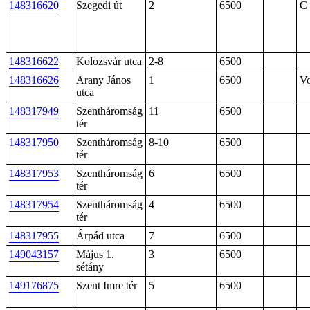
148316620
Szegedi út
2
6500
C 
148316622
Kolozsvár utca
2-8
6500
148316626
Arany János
1
6500
Vo
utca
148317949
Szentháromság
11
6500
tér
148317950
Szentháromság
8-10
6500
tér
148317953
Szentháromság
6
6500
tér
148317954
Szentháromság
4
6500
tér
148317955
Árpád utca
7
6500
149043157
Május 1.
3
6500
sétány
149176875
Szent Imre tér
5
6500