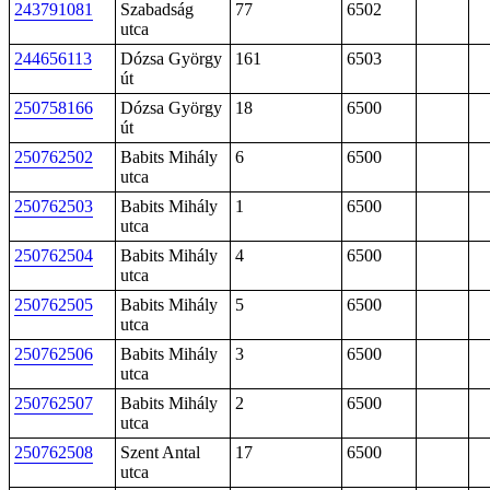
243791081
Szabadság
77
6502
utca
244656113
Dózsa György
161
6503
út
250758166
Dózsa György
18
6500
út
250762502
Babits Mihály
6
6500
utca
250762503
Babits Mihály
1
6500
utca
250762504
Babits Mihály
4
6500
utca
250762505
Babits Mihály
5
6500
utca
250762506
Babits Mihály
3
6500
utca
250762507
Babits Mihály
2
6500
utca
250762508
Szent Antal
17
6500
utca