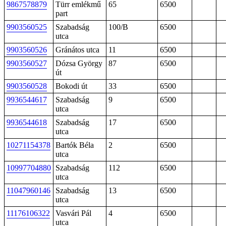
9867578879
Türr emlékmű
65
6500
part
9903560525
Szabadság
100/B
6500
utca
9903560526
Gránátos utca
11
6500
9903560527
Dózsa György
87
6500
út
9903560528
Bokodi út
33
6500
9936544617
Szabadság
9
6500
utca
9936544618
Szabadság
17
6500
utca
10271154378
Bartók Béla
2
6500
utca
10997704880
Szabadság
112
6500
utca
11047960146
Szabadság
13
6500
utca
11176106322
Vasvári Pál
4
6500
utca