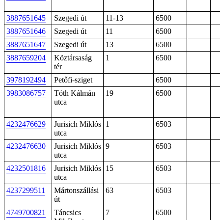
3887651645
Szegedi út
11-13
6500
3887651646
Szegedi út
11
6500
3887651647
Szegedi út
13
6500
3887659204
Köztársaság
1
6500
tér
3978192494
Petőfi-sziget
6500
3983086757
Tóth Kálmán
19
6500
utca
4232476629
Jurisich Miklós
1
6503
utca
4232476630
Jurisich Miklós
9
6503
utca
4232501816
Jurisich Miklós
15
6503
utca
4237299511
Mártonszállási
63
6503
út
4749700821
Táncsics
7
6500