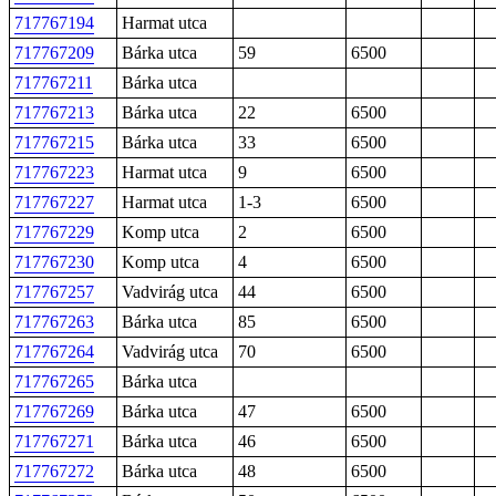
717767194
Harmat utca
717767209
Bárka utca
59
6500
717767211
Bárka utca
717767213
Bárka utca
22
6500
717767215
Bárka utca
33
6500
717767223
Harmat utca
9
6500
717767227
Harmat utca
1-3
6500
717767229
Komp utca
2
6500
717767230
Komp utca
4
6500
717767257
Vadvirág utca
44
6500
717767263
Bárka utca
85
6500
717767264
Vadvirág utca
70
6500
717767265
Bárka utca
717767269
Bárka utca
47
6500
717767271
Bárka utca
46
6500
717767272
Bárka utca
48
6500