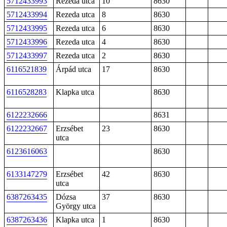
5712433993
Rezeda utca
10
8630
5712433994
Rezeda utca
8
8630
5712433995
Rezeda utca
6
8630
5712433996
Rezeda utca
4
8630
5712433997
Rezeda utca
2
8630
6116521839
Árpád utca
17
8630
6116528283
Klapka utca
8630
6122232666
8631
6122232667
Erzsébet
23
8630
utca
6123616063
8630
6133147279
Erzsébet
42
8630
utca
6387263435
Dózsa
37
8630
György utca
6387263436
Klapka utca
1
8630