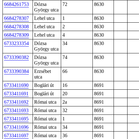
6684261753
Dózsa
72
8630
György utca
6684278307
Lehel utca
1
8630
6684278308
Lehel utca
2
8630
6684278309
Lehel utca
4
8630
6733233354
Dózsa
34
8630
György utca
6733390382
Dózsa
74
8630
György utca
6733390384
Erzsébet
66
8630
utca
6733411690
Boglári út
16
8691
6733411691
Boglári út
20
8691
6733411692
Római utca
2a
8691
6733411693
Római utca
32
8691
6733411695
Római utca
1
8691
6733411696
Római utca
34
8691
6733411697
Római utca
36
8691