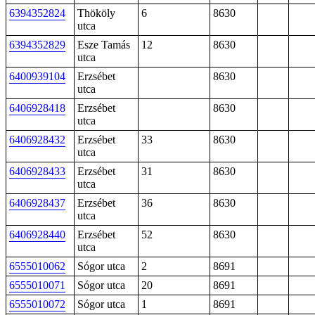
6394352824
Thököly
6
8630
utca
6394352829
Esze Tamás
12
8630
utca
6400939104
Erzsébet
8630
utca
6406928418
Erzsébet
8630
utca
6406928432
Erzsébet
33
8630
utca
6406928433
Erzsébet
31
8630
utca
6406928437
Erzsébet
36
8630
utca
6406928440
Erzsébet
52
8630
utca
6555010062
Sógor utca
2
8691
6555010071
Sógor utca
20
8691
6555010072
Sógor utca
1
8691