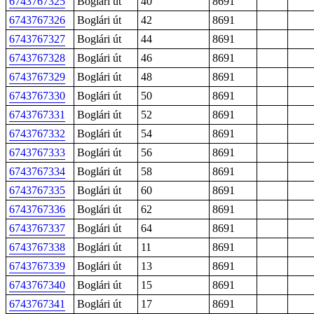
6743767325
Boglári út
40
8691
6743767326
Boglári út
42
8691
6743767327
Boglári út
44
8691
6743767328
Boglári út
46
8691
6743767329
Boglári út
48
8691
6743767330
Boglári út
50
8691
6743767331
Boglári út
52
8691
6743767332
Boglári út
54
8691
6743767333
Boglári út
56
8691
6743767334
Boglári út
58
8691
6743767335
Boglári út
60
8691
6743767336
Boglári út
62
8691
6743767337
Boglári út
64
8691
6743767338
Boglári út
11
8691
6743767339
Boglári út
13
8691
6743767340
Boglári út
15
8691
6743767341
Boglári út
17
8691