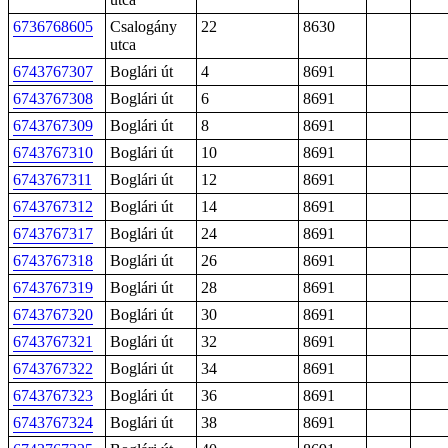
6736768605
Csalogány
22
8630
utca
6743767307
Boglári út
4
8691
6743767308
Boglári út
6
8691
6743767309
Boglári út
8
8691
6743767310
Boglári út
10
8691
6743767311
Boglári út
12
8691
6743767312
Boglári út
14
8691
6743767317
Boglári út
24
8691
6743767318
Boglári út
26
8691
6743767319
Boglári út
28
8691
6743767320
Boglári út
30
8691
6743767321
Boglári út
32
8691
6743767322
Boglári út
34
8691
6743767323
Boglári út
36
8691
6743767324
Boglári út
38
8691