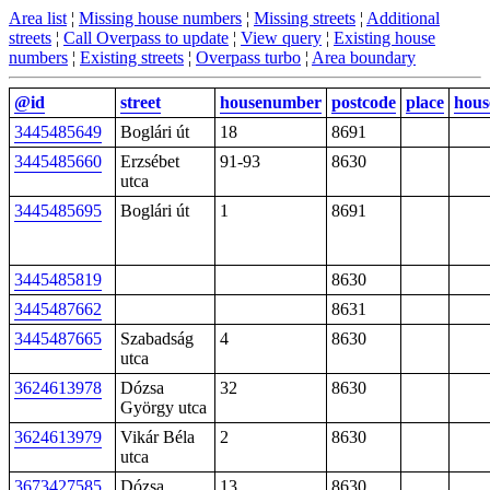
Area list
¦
Missing house numbers
¦
Missing streets
¦
Additional
streets
¦
Call Overpass to update
¦
View query
¦
Existing house
numbers
¦
Existing streets
¦
Overpass turbo
¦
Area boundary
@id
street
housenumber
postcode
place
hou
3445485649
Boglári út
18
8691
3445485660
Erzsébet
91-93
8630
utca
3445485695
Boglári út
1
8691
3445485819
8630
3445487662
8631
3445487665
Szabadság
4
8630
utca
3624613978
Dózsa
32
8630
György utca
3624613979
Vikár Béla
2
8630
utca
3673427585
Dózsa
13
8630