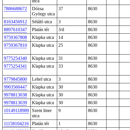
utca
7886688672
Dózsa
37
8630
György utca
8163456912
Sétáló utca
3
8630
8897610347
Platán tér
3/d
8630
9759367808
Klapka utca
14
8630
9759367810
Klapka utca
25
8630
9775254340
Klapka utca
31
8630
9775254341
Klapka utca
33
8630
9779845800
Lehel utca
3
8630
9903560447
Klapka utca
30
8630
9978813038
Klapka utca
30
8630
9978813039
Klapka utca
30
8630
10149118989
Szent Imre
9
8630
utca
11158104216
Platán tér
1
8630