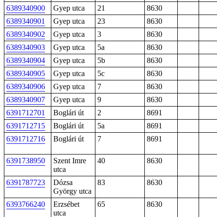
6389340900
Gyep utca
21
8630
6389340901
Gyep utca
23
8630
6389340902
Gyep utca
3
8630
6389340903
Gyep utca
5a
8630
6389340904
Gyep utca
5b
8630
6389340905
Gyep utca
5c
8630
6389340906
Gyep utca
7
8630
6389340907
Gyep utca
9
8630
6391712701
Boglári út
2
8691
6391712715
Boglári út
5a
8691
6391712716
Boglári út
7
8691
6391738950
Szent Imre
40
8630
utca
6391787723
Dózsa
83
8630
György utca
6393766240
Erzsébet
65
8630
utca