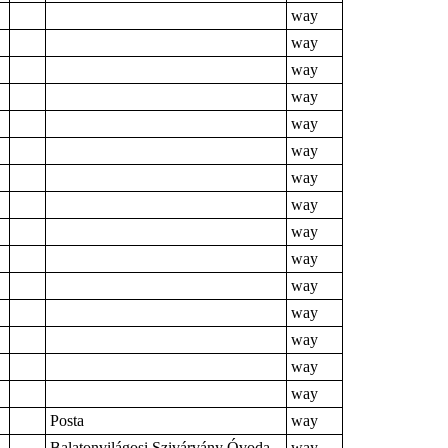
way
way
way
way
way
way
way
way
way
way
way
way
way
way
way
Posta
way
Balatonvilágosi Szivárvány Óvoda
way