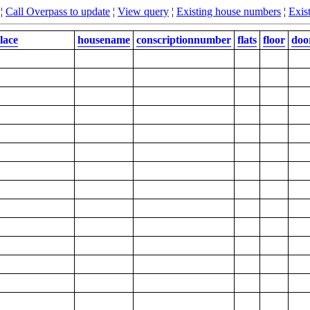
¦
Call Overpass to update
¦
View query
¦
Existing house numbers
¦
Exist
lace
housename
conscriptionnumber
flats
floor
doo