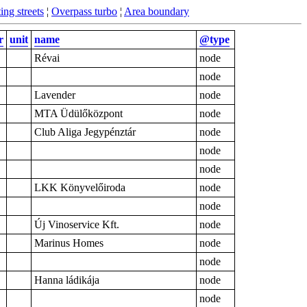
ing streets
¦
Overpass turbo
¦
Area boundary
r
unit
name
@type
Révai
node
node
Lavender
node
MTA Üdülőközpont
node
Club Aliga Jegypénztár
node
node
node
LKK Könyvelőiroda
node
node
Új Vinoservice Kft.
node
Marinus Homes
node
node
Hanna ládikája
node
node