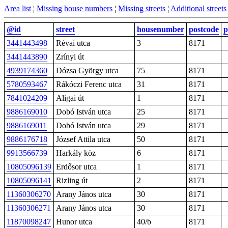
Area list
¦
Missing house numbers
¦
Missing streets
¦
Additional streets
@id
street
housenumber
postcode
p
3441443498
Révai utca
3
8171
3441443890
Zrínyi út
4939174360
Dózsa György utca
75
8171
5780593467
Rákóczi Ferenc utca
31
8171
7841024209
Aligai út
1
8171
9886169010
Dobó István utca
25
8171
9886169011
Dobó István utca
29
8171
9886176718
József Attila utca
50
8171
9913566739
Harkály köz
6
8171
10805096139
Erdősor utca
1
8171
10805096141
Rizling út
2
8171
11360306270
Arany János utca
30
8171
11360306271
Arany János utca
30
8171
11870098247
Hunor utca
40/b
8171