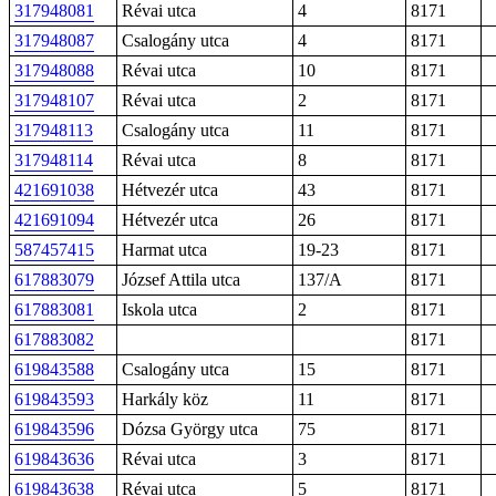
317948081
Révai utca
4
8171
317948087
Csalogány utca
4
8171
317948088
Révai utca
10
8171
317948107
Révai utca
2
8171
317948113
Csalogány utca
11
8171
317948114
Révai utca
8
8171
421691038
Hétvezér utca
43
8171
421691094
Hétvezér utca
26
8171
587457415
Harmat utca
19-23
8171
617883079
József Attila utca
137/A
8171
617883081
Iskola utca
2
8171
617883082
8171
619843588
Csalogány utca
15
8171
619843593
Harkály köz
11
8171
619843596
Dózsa György utca
75
8171
619843636
Révai utca
3
8171
619843638
Révai utca
5
8171