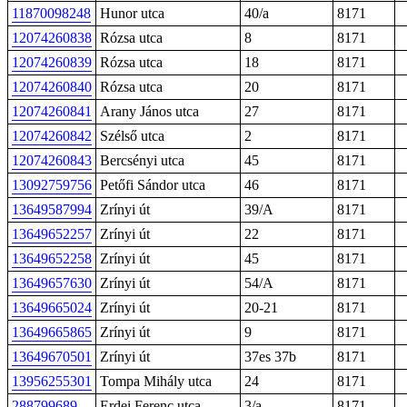
11870098248
Hunor utca
40/a
8171
12074260838
Rózsa utca
8
8171
12074260839
Rózsa utca
18
8171
12074260840
Rózsa utca
20
8171
12074260841
Arany János utca
27
8171
12074260842
Szélső utca
2
8171
12074260843
Bercsényi utca
45
8171
13092759756
Petőfi Sándor utca
46
8171
13649587994
Zrínyi út
39/A
8171
13649652257
Zrínyi út
22
8171
13649652258
Zrínyi út
45
8171
13649657630
Zrínyi út
54/A
8171
13649665024
Zrínyi út
20-21
8171
13649665865
Zrínyi út
9
8171
13649670501
Zrínyi út
37es 37b
8171
13956255301
Tompa Mihály utca
24
8171
288799689
Erdei Ferenc utca
3/a
8171