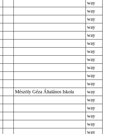
way
way
way
way
way
way
way
way
way
way
way
Mészöly Géza Általános Iskola
way
way
way
way
way
way