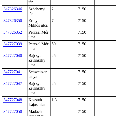
tér
347326346
Széchenyi
2
7150
tér
347326350
Zrínyi
7
7150
Miklós utca
347326352
Perczel Mór
7150
utca
347727039
Perczel Mór
50
7150
utca
347727040
Bajcsy-
25
7150
Zsilinszky
utca
347727041
Schweitzer
7150
tanya
347727047
Bajcsy-
25
7150
Zsilinszky
utca
347727048
Kossuth
1,3
7150
Lajos utca
347727050
Madách
7150