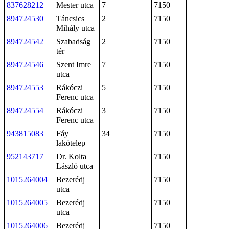
837628212
Mester utca
7
7150
894724530
Táncsics
2
7150
Mihály utca
894724542
Szabadság
2
7150
tér
894724546
Szent Imre
7
7150
utca
894724553
Rákóczi
5
7150
Ferenc utca
894724554
Rákóczi
3
7150
Ferenc utca
943815083
Fáy
34
7150
lakótelep
952143717
Dr. Kolta
7150
László utca
1015264004
Bezerédj
7150
utca
1015264005
Bezerédj
7150
utca
1015264006
Bezerédj
7150