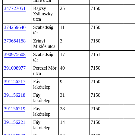
Imre utca
347727051
Bajcsy-
25
7150
Zsilinszky
utca
374259640
Szabadság
11
7150
tér
379654158
Zrínyi
3
7150
Miklós utca
390975608
Szabadság
17
7151
tér
391008977
Perczel Mór
40
7150
utca
391156217
Fáy
9
7150
lakótelep
391156218
Fáy
31
7150
lakótelep
391156219
Fáy
28
7150
lakótelep
391156221
Fáy
14
7150
lakótelep