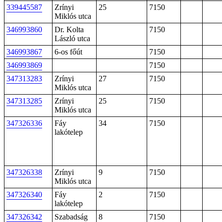
339445587
Zrínyi
25
7150
Miklós utca
346993860
Dr. Kolta
7150
László utca
346993867
6-os főút
7150
346993869
7150
347313283
Zrínyi
27
7150
Miklós utca
347313285
Zrínyi
25
7150
Miklós utca
347326336
Fáy
34
7150
lakótelep
347326338
Zrínyi
9
7150
Miklós utca
347326340
Fáy
2
7150
lakótelep
347326342
Szabadság
8
7150