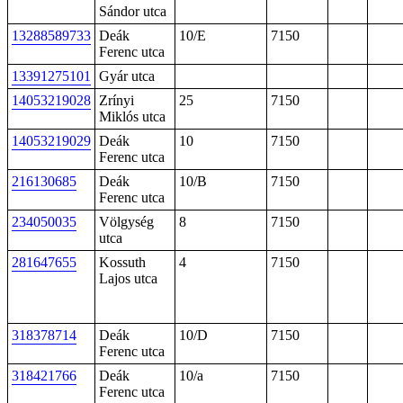
Sándor utca
13288589733
Deák
10/E
7150
Ferenc utca
13391275101
Gyár utca
14053219028
Zrínyi
25
7150
Miklós utca
14053219029
Deák
10
7150
Ferenc utca
216130685
Deák
10/B
7150
Ferenc utca
234050035
Völgység
8
7150
utca
281647655
Kossuth
4
7150
Lajos utca
318378714
Deák
10/D
7150
Ferenc utca
318421766
Deák
10/a
7150
Ferenc utca