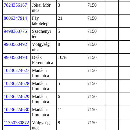
7824356167
Jókai Mór
3
7150
utca
8006347914
Fáy
21
7150
lakótelep
9498363775
Széchenyi
5
7150
tér
9903560492
Völgység
8
7150
utca
9903560493
Deák
10/B
7150
Ferenc utca
10236274627
Madách
1
7150
Imre utca
10236274628
Madách
5
7150
Imre utca
10236274629
Madách
6
7150
Imre utca
10236274630
Madách
11
7150
Imre utca
11350780872
Völgység
8
7150
utca