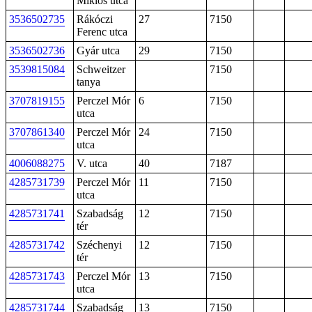
Miklós utca
3536502735
Rákóczi
27
7150
Ferenc utca
3536502736
Gyár utca
29
7150
3539815084
Schweitzer
7150
tanya
3707819155
Perczel Mór
6
7150
utca
3707861340
Perczel Mór
24
7150
utca
4006088275
V. utca
40
7187
4285731739
Perczel Mór
11
7150
utca
4285731741
Szabadság
12
7150
tér
4285731742
Széchenyi
12
7150
tér
4285731743
Perczel Mór
13
7150
utca
4285731744
Szabadság
13
7150