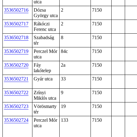
utca
3536502716
Dózsa
2
7150
György utca
3536502717
Rákóczi
2
7150
Ferenc utca
3536502718
Szabadság
8
7150
tér
3536502719
Perczel Mór
84c
7150
utca
3536502720
Fáy
2a
7150
lakótelep
3536502721
Gyár utca
33
7150
3536502722
Zrínyi
9
7150
Miklós utca
3536502723
Vörösmarty
19
7150
tér
3536502724
Perczel Mór
133
7150
utca