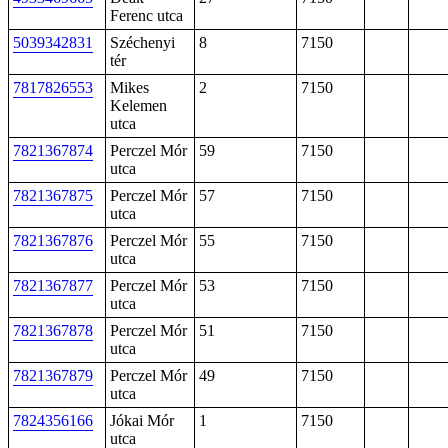
Ferenc utca
5039342831
Széchenyi
8
7150
tér
7817826553
Mikes
2
7150
Kelemen
utca
7821367874
Perczel Mór
59
7150
utca
7821367875
Perczel Mór
57
7150
utca
7821367876
Perczel Mór
55
7150
utca
7821367877
Perczel Mór
53
7150
utca
7821367878
Perczel Mór
51
7150
utca
7821367879
Perczel Mór
49
7150
utca
7824356166
Jókai Mór
1
7150
utca