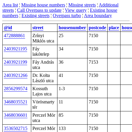
Area list
¦
Missing house numbers
¦
Missing streets
¦
Additional
streets
¦
Call Overpass to update
¦
View query
¦
Existing house
numbers
¦
Existing streets
¦
Overpass turbo
¦
Area boundary
@id
street
housenumber
postcode
place
hous
472888861
Zrínyi
25
7150
Miklós utca
2403921195
Fáy
34
7150
lakótelep
2403921199
Fáy András
36
7153
utca
2403921266
Dr. Kolta
41
7150
László utca
2856299574
Kossuth
1-3
7150
Lajos utca
3468035521
Vörösmarty
11
7150
tér
3468036601
Perczel Mór
85
7150
utca
3536502715
Perczel Mór
133
7150