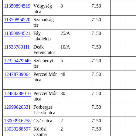
11350894519
Völgység
8
7150
utca
11350894520
Szabadság
7150
tér
11350894521
Fáy
25/A
7150
lakótelep
11533783111
Deák
10/A
7150
Ferenc utca
12325479940
Széchenyi
5
7150
tér
12478739064
Perczel Mór
48
7150
utca
12484288016
Perczel Mór
30
7150
utca
12999820331
Forberger
7150
László utca
13003916258
Gyár utca
2
7150
13030268597
Kőrösi
2
7150
Csoma