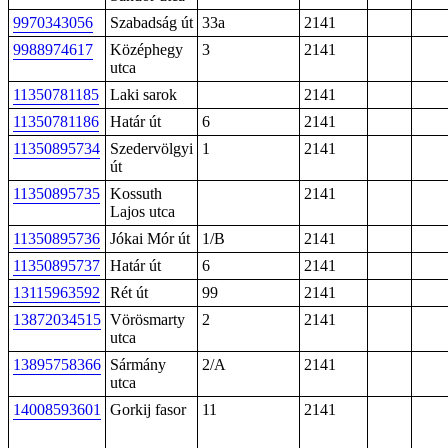
9970343056
Szabadság út
33a
2141
9988974617
Középhegy
3
2141
utca
11350781185
Laki sarok
2141
11350781186
Határ út
6
2141
11350895734
Szedervölgyi
1
2141
út
11350895735
Kossuth
2141
Lajos utca
11350895736
Jókai Mór út
1/B
2141
11350895737
Határ út
6
2141
13115963592
Rét út
99
2141
13872034515
Vörösmarty
2
2141
utca
13895758366
Sármány
2/A
2141
utca
14008593601
Gorkij fasor
11
2141