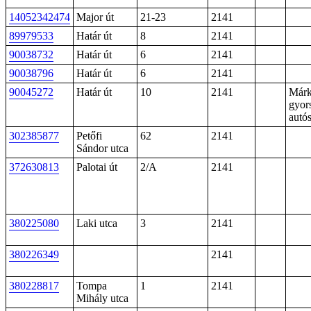
14052342474
Major út
21-23
2141
89979533
Határ út
8
2141
90038732
Határ út
6
2141
90038796
Határ út
6
2141
90045272
Határ út
10
2141
Márk
gyors
autó
302385877
Petőfi
62
2141
Sándor utca
372630813
Palotai út
2/A
2141
380225080
Laki utca
3
2141
380226349
2141
380228817
Tompa
1
2141
Mihály utca