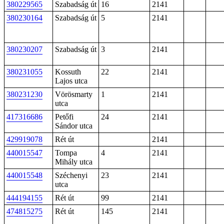
380229565
Szabadság út
16
2141
380230164
Szabadság út
5
2141
380230207
Szabadság út
3
2141
380231055
Kossuth
22
2141
Lajos utca
380231230
Vörösmarty
1
2141
utca
417316686
Petőfi
24
2141
Sándor utca
429919078
Rét út
2141
440015547
Tompa
4
2141
Mihály utca
440015548
Széchenyi
23
2141
utca
444194155
Rét út
99
2141
474815275
Rét út
145
2141