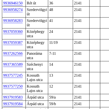
9936946150
Rét út
36
2141
9936958274
Szedervölgyi
48
2141
út
9936958283
Szedervölgyi
41
2141
út
9937059360
Középhegy
24
2141
utca
9937059387
Középhegy
11/19
2141
utca
9937262566
Panoráma
7-11
2141
utca
9937365589
Széchenyi
14
2141
utca
9937577245
Kossuth
13
2141
Lajos utca
9937577250
Kossuth
12
2141
Lajos utca
9937919583
Árpád utca
59/a
2141
9937919584
Árpád utca
59/b
2141