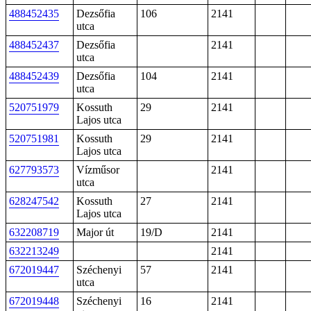
488452435
Dezsőfia
106
2141
utca
488452437
Dezsőfia
2141
utca
488452439
Dezsőfia
104
2141
utca
520751979
Kossuth
29
2141
Lajos utca
520751981
Kossuth
29
2141
Lajos utca
627793573
Vízműsor
2141
utca
628247542
Kossuth
27
2141
Lajos utca
632208719
Major út
19/D
2141
632213249
2141
672019447
Széchenyi
57
2141
utca
672019448
Széchenyi
16
2141