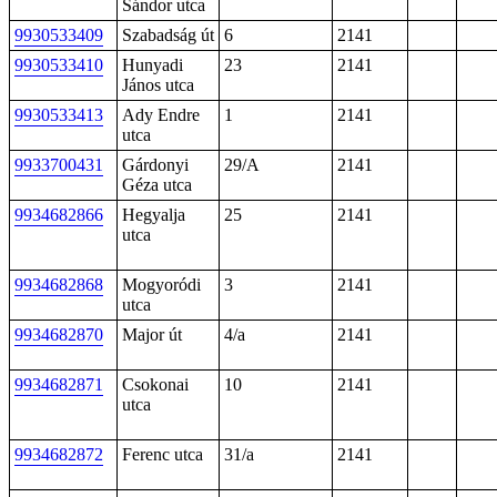
Sándor utca
9930533409
Szabadság út
6
2141
9930533410
Hunyadi
23
2141
János utca
9930533413
Ady Endre
1
2141
utca
9933700431
Gárdonyi
29/A
2141
Géza utca
9934682866
Hegyalja
25
2141
utca
9934682868
Mogyoródi
3
2141
utca
9934682870
Major út
4/a
2141
9934682871
Csokonai
10
2141
utca
9934682872
Ferenc utca
31/a
2141