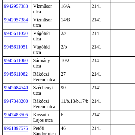
9942957383
Vízműsor
16/A
2141
utca
9942957384
Vízműsor
14/B
2141
utca
9945611050
Vágóhíd
2/a
2141
utca
9945611051
Vágóhíd
2/b
2141
utca
9945611060
Sármány
10/2
2141
utca
9945611082
Rákóczi
27
2141
Ferenc utca
9945684540
Széchenyi
90
2141
utca
9947348200
Rákóczi
11/b,13/b,17/b
2141
Ferenc utca
9947483505
Kossuth
6
2141
Lajos utca
9961897575
Petőfi
46
2141
Sándor utca