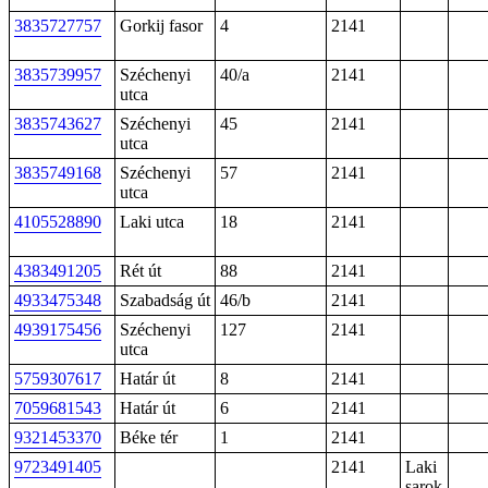
3835727757
Gorkij fasor
4
2141
3835739957
Széchenyi
40/a
2141
utca
3835743627
Széchenyi
45
2141
utca
3835749168
Széchenyi
57
2141
utca
4105528890
Laki utca
18
2141
4383491205
Rét út
88
2141
4933475348
Szabadság út
46/b
2141
4939175456
Széchenyi
127
2141
utca
5759307617
Határ út
8
2141
7059681543
Határ út
6
2141
9321453370
Béke tér
1
2141
9723491405
2141
Laki
sarok