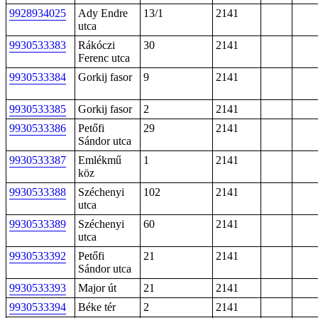
9928934025
Ady Endre
13/1
2141
utca
9930533383
Rákóczi
30
2141
Ferenc utca
9930533384
Gorkij fasor
9
2141
9930533385
Gorkij fasor
2
2141
9930533386
Petőfi
29
2141
Sándor utca
9930533387
Emlékmű
1
2141
köz
9930533388
Széchenyi
102
2141
utca
9930533389
Széchenyi
60
2141
utca
9930533392
Petőfi
21
2141
Sándor utca
9930533393
Major út
21
2141
9930533394
Béke tér
2
2141