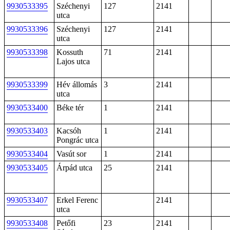
9930533395
Széchenyi
127
2141
utca
9930533396
Széchenyi
127
2141
utca
9930533398
Kossuth
71
2141
Lajos utca
9930533399
Hév állomás
3
2141
utca
9930533400
Béke tér
1
2141
9930533403
Kacsóh
1
2141
Pongrác utca
9930533404
Vasút sor
1
2141
9930533405
Árpád utca
25
2141
9930533407
Erkel Ferenc
2141
utca
9930533408
Petőfi
23
2141