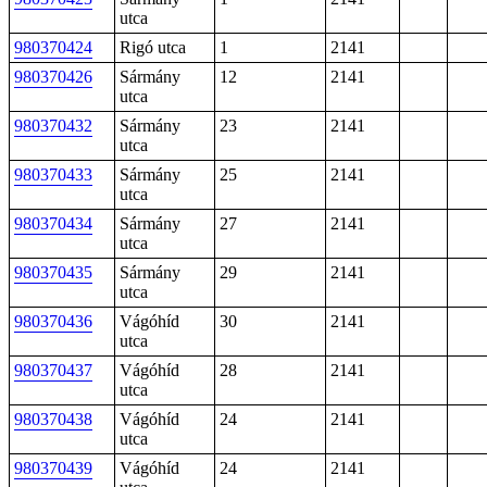
utca
980370424
Rigó utca
1
2141
980370426
Sármány
12
2141
utca
980370432
Sármány
23
2141
utca
980370433
Sármány
25
2141
utca
980370434
Sármány
27
2141
utca
980370435
Sármány
29
2141
utca
980370436
Vágóhíd
30
2141
utca
980370437
Vágóhíd
28
2141
utca
980370438
Vágóhíd
24
2141
utca
980370439
Vágóhíd
24
2141