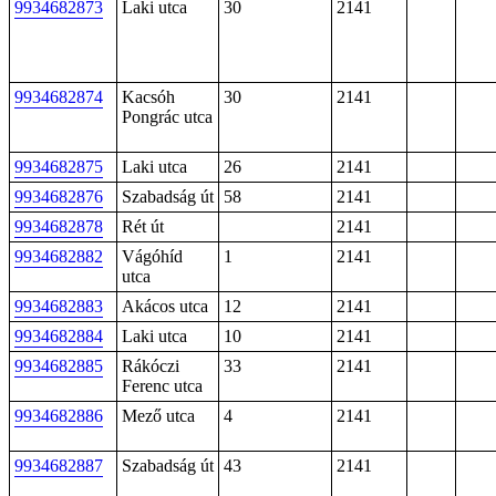
9934682873
Laki utca
30
2141
9934682874
Kacsóh
30
2141
Pongrác utca
9934682875
Laki utca
26
2141
9934682876
Szabadság út
58
2141
9934682878
Rét út
2141
9934682882
Vágóhíd
1
2141
utca
9934682883
Akácos utca
12
2141
9934682884
Laki utca
10
2141
9934682885
Rákóczi
33
2141
Ferenc utca
9934682886
Mező utca
4
2141
9934682887
Szabadság út
43
2141