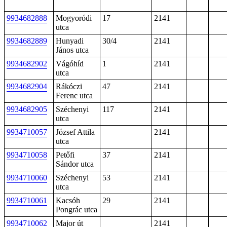
9934682888
Mogyoródi
17
2141
utca
9934682889
Hunyadi
30/4
2141
János utca
9934682902
Vágóhíd
1
2141
utca
9934682904
Rákóczi
47
2141
Ferenc utca
9934682905
Széchenyi
117
2141
utca
9934710057
József Attila
2141
utca
9934710058
Petőfi
37
2141
Sándor utca
9934710060
Széchenyi
53
2141
utca
9934710061
Kacsóh
29
2141
Pongrác utca
9934710062
Major út
2141