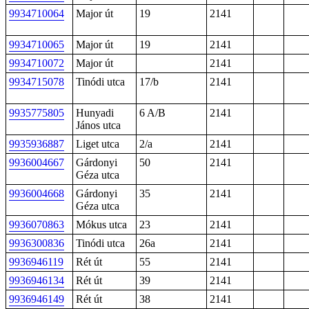
9934710064
Major út
19
2141
9934710065
Major út
19
2141
9934710072
Major út
2141
9934715078
Tinódi utca
17/b
2141
9935775805
Hunyadi
6 A/B
2141
János utca
9935936887
Liget utca
2/a
2141
9936004667
Gárdonyi
50
2141
Géza utca
9936004668
Gárdonyi
35
2141
Géza utca
9936070863
Mókus utca
23
2141
9936300836
Tinódi utca
26a
2141
9936946119
Rét út
55
2141
9936946134
Rét út
39
2141
9936946149
Rét út
38
2141