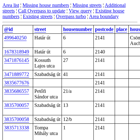
Area list
¦
Missing house numbers
¦
Missing streets
¦
Additional
streets
¦
Call Overpass to update
¦
View query
¦
Existing house
numbers
¦
Existing streets
¦
Overpass turbo
¦
Area boundary
@id
street
housenumber
postcode
place
hou
499640250
Határ út
6
2141
Csöm
Auc
1678318949
Határ út
6
2140
3471876145
Kossuth
27
2141
Lajos utca
3471889772
Szabadság út
41
2141
3835677676
2141
3835686557
Petőfi
21/a
2141
Sándor utca
3835700057
Szabadság út
13
2141
3835700058
Szabadság út
12/b
2141
3835713338
Tompa
1
2141
Mihály utca