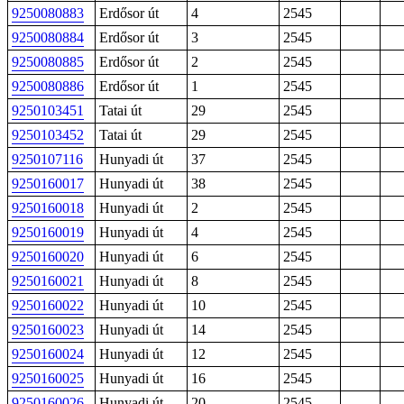
9250080883
Erdősor út
4
2545
9250080884
Erdősor út
3
2545
9250080885
Erdősor út
2
2545
9250080886
Erdősor út
1
2545
9250103451
Tatai út
29
2545
9250103452
Tatai út
29
2545
9250107116
Hunyadi út
37
2545
9250160017
Hunyadi út
38
2545
9250160018
Hunyadi út
2
2545
9250160019
Hunyadi út
4
2545
9250160020
Hunyadi út
6
2545
9250160021
Hunyadi út
8
2545
9250160022
Hunyadi út
10
2545
9250160023
Hunyadi út
14
2545
9250160024
Hunyadi út
12
2545
9250160025
Hunyadi út
16
2545
9250160026
Hunyadi út
20
2545