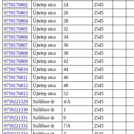
9759176802
Újtelep utca
24
2545
9759176803
Újtelep utca
26
2545
9759176804
Újtelep utca
28
2545
9759176805
Újtelep utca
32
2545
9759176806
Újtelep utca
34
2545
9759176807
Újtelep utca
36
2545
9759176808
Újtelep utca
38
2545
9759176809
Újtelep utca
42
2545
9759176810
Újtelep utca
44
2545
9759176811
Újtelep utca
46
2545
9759176812
Újtelep utca
48
2545
9759176813
Újtelep utca
52
2545
9759221329
Szőlősor út
4/A
2545
9759221330
Szőlősor út
1
2545
9759221331
Szőlősor út
9
2545
9759221332
Szőlősor út
7/A
2545
9759221333
Szőlősor út
7
2545