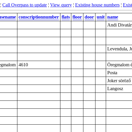
¦
Call Overpass to update
¦
View query
¦
Existing house numbers
¦
Exist
usename
conscriptionnumber
flats
floor
door
unit
name
Andi Divatár
Levendula, 
egmalom
4610
Öregmalom é
Posta
Joker söröző
Langosz