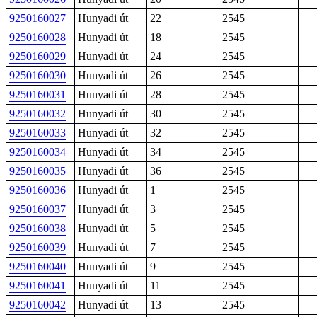
9250160027
Hunyadi út
22
2545
9250160028
Hunyadi út
18
2545
9250160029
Hunyadi út
24
2545
9250160030
Hunyadi út
26
2545
9250160031
Hunyadi út
28
2545
9250160032
Hunyadi út
30
2545
9250160033
Hunyadi út
32
2545
9250160034
Hunyadi út
34
2545
9250160035
Hunyadi út
36
2545
9250160036
Hunyadi út
1
2545
9250160037
Hunyadi út
3
2545
9250160038
Hunyadi út
5
2545
9250160039
Hunyadi út
7
2545
9250160040
Hunyadi út
9
2545
9250160041
Hunyadi út
11
2545
9250160042
Hunyadi út
13
2545