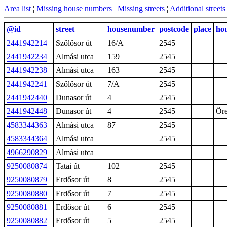
Area list
¦
Missing house numbers
¦
Missing streets
¦
Additional streets
@id
street
housenumber
postcode
place
ho
2441942214
Szőlősor út
16/A
2545
2441942234
Almási utca
159
2545
2441942238
Almási utca
163
2545
2441942241
Szőlősor út
7/A
2545
2441942440
Dunasor út
4
2545
2441942448
Dunasor út
4
2545
Ör
4583344363
Almási utca
87
2545
4583344364
Almási utca
2545
4966290829
Almási utca
9250080874
Tatai út
102
2545
9250080879
Erdősor út
8
2545
9250080880
Erdősor út
7
2545
9250080881
Erdősor út
6
2545
9250080882
Erdősor út
5
2545