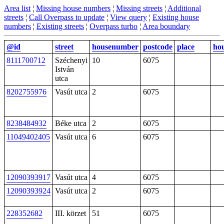
Area list
¦
Missing house numbers
¦
Missing streets
¦
Additional
streets
¦
Call Overpass to update
¦
View query
¦
Existing house
numbers
¦
Existing streets
¦
Overpass turbo
¦
Area boundary
@id
street
housenumber
postcode
place
ho
8111700712
Széchenyi
10
6075
István
utca
8202755976
Vasút utca
2
6075
8238484932
Béke utca
2
6075
11049402405
Vasút utca
6
6075
12090393917
Vasút utca
4
6075
12090393924
Vasút utca
2
6075
228352682
III. körzet
51
6075