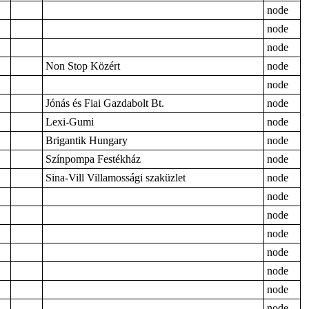
node
node
node
Non Stop Közért
node
node
Jónás és Fiai Gazdabolt Bt.
node
Lexi-Gumi
node
Brigantik Hungary
node
Színpompa Festékház
node
Sina-Vill Villamossági szaküzlet
node
node
node
node
node
node
node
node