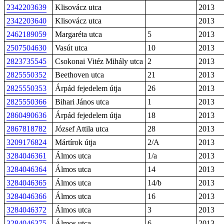
2342203639
Klisovácz utca
2013
2342203640
Klisovácz utca
2013
2462189059
Margaréta utca
5
2013
2507504630
Vasút utca
10
2013
2823735545
Csokonai Vitéz Mihály utca
2
2013
2825550352
Beethoven utca
21
2013
2825550353
Árpád fejedelem útja
26
2013
2825550366
Bihari János utca
1
2013
2860490636
Árpád fejedelem útja
18
2013
2867818782
József Attila utca
28
2013
3209176824
Mártírok útja
2/A
2013
3284046361
Álmos utca
1/a
2013
3284046364
Álmos utca
14
2013
3284046365
Álmos utca
14/b
2013
3284046366
Álmos utca
16
2013
3284046372
Álmos utca
3
2013
3284046375
Álmos utca
6
2013