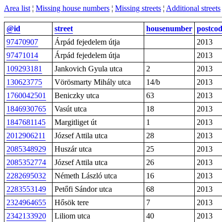
Area list
¦
Missing house numbers
¦
Missing streets
¦
Additional streets
@id
street
housenumber
postco
97470907
Árpád fejedelem útja
2013
97471014
Árpád fejedelem útja
2013
109293181
Jankovich Gyula utca
2
2013
130623775
Vörösmarty Mihály utca
14/b
2013
1760042501
Beniczky utca
63
2013
1846930765
Vasút utca
18
2013
1847681145
Margitliget út
1
2013
2012906211
József Attila utca
28
2013
2085348929
Huszár utca
25
2013
2085352774
József Attila utca
26
2013
2282695032
Németh László utca
16
2013
2283553149
Petőfi Sándor utca
68
2013
2324964655
Hősök tere
7
2013
2342133920
Liliom utca
40
2013