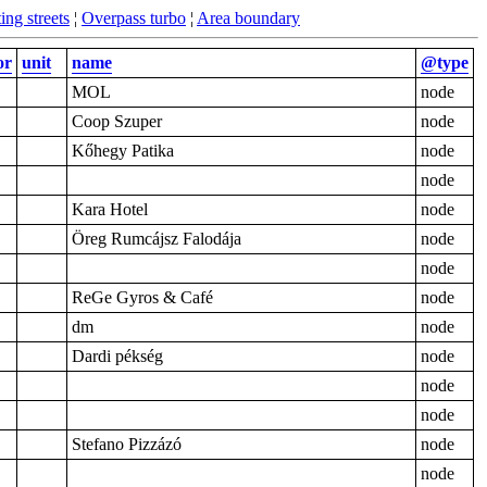
ing streets
¦
Overpass turbo
¦
Area boundary
or
unit
name
@type
MOL
node
Coop Szuper
node
Kőhegy Patika
node
node
Kara Hotel
node
Öreg Rumcájsz Falodája
node
node
ReGe Gyros & Café
node
dm
node
Dardi pékség
node
node
node
Stefano Pizzázó
node
node