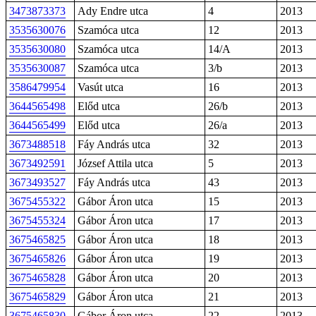
3473873373
Ady Endre utca
4
2013
3535630076
Szamóca utca
12
2013
3535630080
Szamóca utca
14/A
2013
3535630087
Szamóca utca
3/b
2013
3586479954
Vasút utca
16
2013
3644565498
Előd utca
26/b
2013
3644565499
Előd utca
26/a
2013
3673488518
Fáy András utca
32
2013
3673492591
József Attila utca
5
2013
3673493527
Fáy András utca
43
2013
3675455322
Gábor Áron utca
15
2013
3675455324
Gábor Áron utca
17
2013
3675465825
Gábor Áron utca
18
2013
3675465826
Gábor Áron utca
19
2013
3675465828
Gábor Áron utca
20
2013
3675465829
Gábor Áron utca
21
2013
3675465830
Gábor Áron utca
22
2013