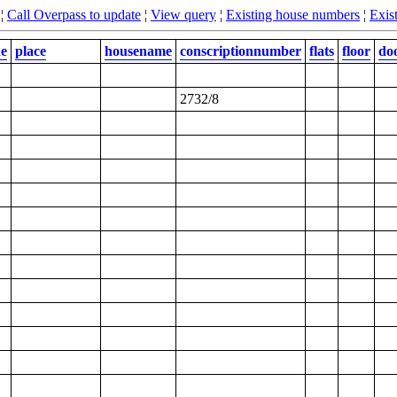
¦
Call Overpass to update
¦
View query
¦
Existing house numbers
¦
Exist
de
place
housename
conscriptionnumber
flats
floor
do
2732/8