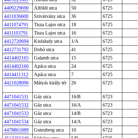
4409229690
Alföldi utca
50
6725
4411036600
Szivárvány utca
36
6725
4411074791
Tisza Lajos utca
18
6725
4411103791
Tisza Lajos utca
16
6725
4412720694
Kisfaludy utca
1/A
6725
4412731792
Dobó utca
41
6725
4414402165
Galamb utca
15
6725
4414402166
Apáca utca
24
6725
4414411312
Apáca utca
7
6725
4421028096
Mátyás király tér
26
6725
4471041531
Gáz utca
16/B
6723
4471041532
Gáz utca
16/A
6723
4471041533
Gáz utca
14/B
6723
4471041534
Gáz utca
14/A
6723
4478861889
Gutenberg utca
10
6722