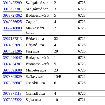
3919422299
Szolgáltató sor
2
6726
3919422301
Szolgáltató sor
3
6726
3938727362
Budapesti körút
5
6723
3949936625
Zápor út
4
6728
3966218809
Makkosházi
21
6723
körút
3967137813
Bérkert utca
52
6726
3974002097
Déryné utca
4
6726
3974021286
Fürj utca
29
6726
3974026047
Budapesti körút
1
6723
3974034387
Budapesti körút
5
6723
3978092608
Marostői utca
23
6726
3978865929
Székely sor
15/B
6726
3978868607
Csanádi utca
6
6726
3978871118
Csanádi utca
4
6726
3978885322
Sajka utca
10
6721