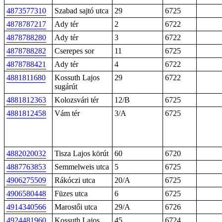
4873577310
Szabad sajtó utca
29
6725
4878787217
Ady tér
2
6722
4878788280
Ady tér
3
6722
4878788282
Cserepes sor
11
6725
4878788421
Ady tér
4
6722
4881811680
Kossuth Lajos
29
6722
sugárút
4881812363
Kolozsvári tér
12/B
6725
4881812458
Vám tér
3/A
6725
4882020032
Tisza Lajos körút
60
6720
4887763853
Semmelweis utca
5
6725
4906275509
Rákóczi utca
20/A
6725
4906580448
Füzes utca
6
6725
4914340566
Marostői utca
29/A
6726
4924481960
Kossuth Lajos
45
6724