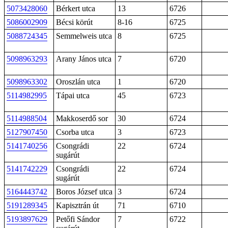
5073428060
Bérkert utca
13
6726
5086002909
Bécsi körút
8-16
6725
5088724345
Semmelweis utca
8
6725
5098963293
Arany János utca
7
6720
5098963302
Oroszlán utca
1
6720
5114982995
Tápai utca
45
6723
5114988504
Makkoserdő sor
30
6724
5127907450
Csorba utca
3
6723
5141740256
Csongrádi
22
6724
sugárút
5141742229
Csongrádi
22
6724
sugárút
5164443742
Boros József utca
3
6724
5191289345
Kapisztrán út
71
6710
5193897629
Petőfi Sándor
7
6722