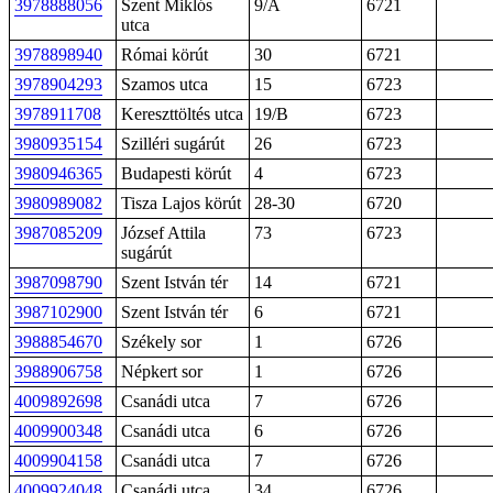
3978888056
Szent Miklós
9/A
6721
utca
3978898940
Római körút
30
6721
3978904293
Szamos utca
15
6723
3978911708
Kereszttöltés utca
19/B
6723
3980935154
Szilléri sugárút
26
6723
3980946365
Budapesti körút
4
6723
3980989082
Tisza Lajos körút
28-30
6720
3987085209
József Attila
73
6723
sugárút
3987098790
Szent István tér
14
6721
3987102900
Szent István tér
6
6721
3988854670
Székely sor
1
6726
3988906758
Népkert sor
1
6726
4009892698
Csanádi utca
7
6726
4009900348
Csanádi utca
6
6726
4009904158
Csanádi utca
7
6726
4009924048
Csanádi utca
34
6726