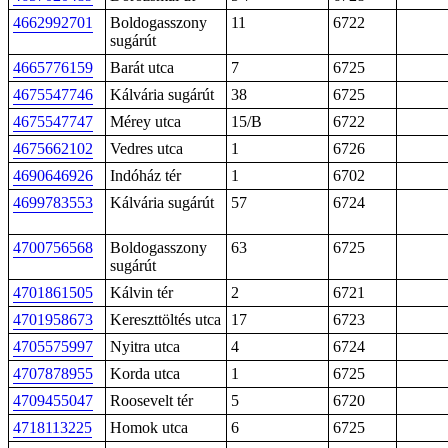
4662992701
Boldogasszony
11
6722
sugárút
4665776159
Barát utca
7
6725
4675547746
Kálvária sugárút
38
6725
4675547747
Mérey utca
15/B
6722
4675662102
Vedres utca
1
6726
4690646926
Indóház tér
1
6702
4699783553
Kálvária sugárút
57
6724
4700756568
Boldogasszony
63
6725
sugárút
4701861505
Kálvin tér
2
6721
4701958673
Kereszttöltés utca
17
6723
4705575997
Nyitra utca
4
6724
4707878955
Korda utca
1
6725
4709455047
Roosevelt tér
5
6720
4718113225
Homok utca
6
6725