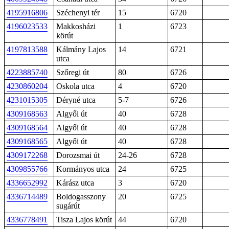
4195916806
Széchenyi tér
15
6720
4196023533
Makkosházi
1
6723
körút
4197813588
Kálmány Lajos
14
6721
utca
4223885740
Szőregi út
80
6726
4230860204
Oskola utca
4
6720
4231015305
Déryné utca
5-7
6726
4309168563
Algyői út
40
6728
4309168564
Algyői út
40
6728
4309168565
Algyői út
40
6728
4309172268
Dorozsmai út
24-26
6728
4309855766
Kormányos utca
24
6725
4336652992
Kárász utca
3
6720
4336714489
Boldogasszony
20
6725
sugárút
4336778491
Tisza Lajos körút
44
6720