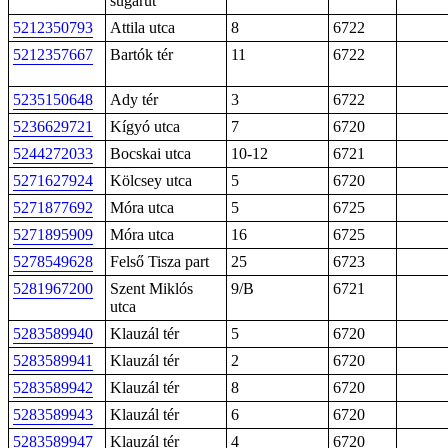
sugárút
5212350793
Attila utca
8
6722
5212357667
Bartók tér
11
6722
5235150648
Ady tér
3
6722
5236629721
Kígyó utca
7
6720
5244272033
Bocskai utca
10-12
6721
5271627924
Kölcsey utca
5
6720
5271877692
Móra utca
5
6725
5271895909
Móra utca
16
6725
5278549628
Felső Tisza part
25
6723
5281967200
Szent Miklós
9/B
6721
utca
5283589940
Klauzál tér
5
6720
5283589941
Klauzál tér
2
6720
5283589942
Klauzál tér
8
6720
5283589943
Klauzál tér
6
6720
5283589947
Klauzál tér
4
6720