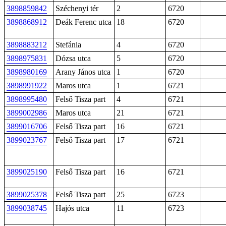
3898859842
Széchenyi tér
2
6720
3898868912
Deák Ferenc utca
18
6720
3898883212
Stefánia
4
6720
3898975831
Dózsa utca
5
6720
3898980169
Arany János utca
1
6720
3898991922
Maros utca
1
6721
3898995480
Felső Tisza part
4
6721
3899002986
Maros utca
21
6721
3899016706
Felső Tisza part
16
6721
3899023767
Felső Tisza part
17
6721
3899025190
Felső Tisza part
16
6721
3899025378
Felső Tisza part
25
6723
3899038745
Hajós utca
11
6723