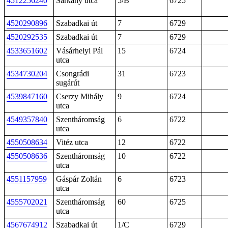
4512256240
Sárkány utca
5/B
6725
4520290896
Szabadkai út
7
6729
4520292535
Szabadkai út
7
6729
4533651602
Vásárhelyi Pál
15
6724
utca
4534730204
Csongrádi
31
6723
sugárút
4539847160
Cserzy Mihály
9
6724
utca
4549357840
Szentháromság
6
6722
utca
4550508634
Vitéz utca
12
6722
4550508636
Szentháromság
10
6722
utca
4551157959
Gáspár Zoltán
6
6723
utca
4555702021
Szentháromság
60
6725
utca
4567674912
Szabadkai út
1/C
6729