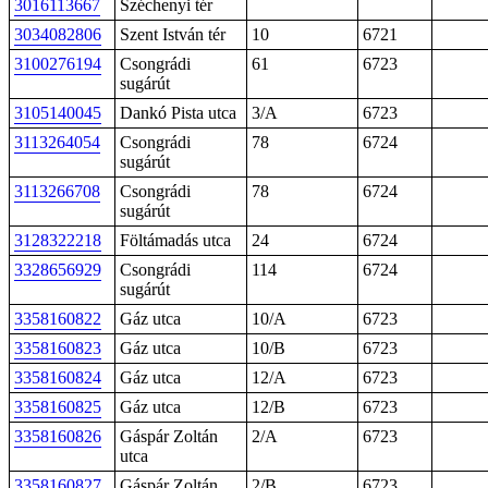
3016113667
Széchenyi tér
3034082806
Szent István tér
10
6721
3100276194
Csongrádi
61
6723
sugárút
3105140045
Dankó Pista utca
3/A
6723
3113264054
Csongrádi
78
6724
sugárút
3113266708
Csongrádi
78
6724
sugárút
3128322218
Föltámadás utca
24
6724
3328656929
Csongrádi
114
6724
sugárút
3358160822
Gáz utca
10/A
6723
3358160823
Gáz utca
10/B
6723
3358160824
Gáz utca
12/A
6723
3358160825
Gáz utca
12/B
6723
3358160826
Gáspár Zoltán
2/A
6723
utca
3358160827
Gáspár Zoltán
2/B
6723