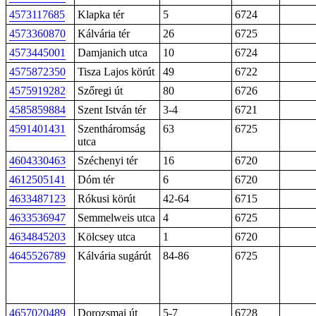
4573117685
Klapka tér
5
6724
4573360870
Kálvária tér
26
6725
4573445001
Damjanich utca
10
6724
4575872350
Tisza Lajos körút
49
6722
4575919282
Szőregi út
80
6726
4585859884
Szent István tér
3-4
6721
4591401431
Szentháromság
63
6725
utca
4604330463
Széchenyi tér
16
6720
4612505141
Dóm tér
6
6720
4633487123
Rókusi körút
42-64
6715
4633536947
Semmelweis utca
4
6725
4634845203
Kölcsey utca
1
6720
4645526789
Kálvária sugárút
84-86
6725
4657020489
Dorozsmai út
5-7
6728