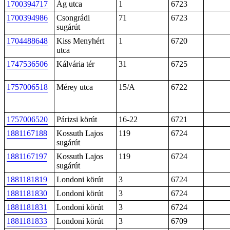
1700394717
Ág utca
1
6723
1700394986
Csongrádi
71
6723
sugárút
1704488648
Kiss Menyhért
1
6720
utca
1747536506
Kálvária tér
31
6725
1757006518
Mérey utca
15/A
6722
1757006520
Párizsi körút
16-22
6721
1881167188
Kossuth Lajos
119
6724
sugárút
1881167197
Kossuth Lajos
119
6724
sugárút
1881181819
Londoni körút
3
6724
1881181830
Londoni körút
3
6724
1881181831
Londoni körút
3
6724
1881181833
Londoni körút
3
6709