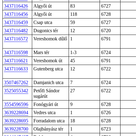
3437116426
Algyői út
83
6727
3437116456
Algyői út
118
6728
3437116459
Csap utca
59
6727
3437116482
Dugonics tér
12
6720
3437116572
Vereshomok dűlő
1
6791
3437116598
Mars tér
1-3
6724
3437116621
Vereshomok út
45
6791
3437116633
Gutenberg utca
12
6722
3507467262
Damjanich utca
7
6724
3525055342
Petőfi Sándor
27
6722
sugárút
3554596596
Fonógyári út
9
6728
3639228694
Vedres utca
1
6726
3639228695
Forradalom utca
18
6728
3639228700
Olajbányász tér
1
6723