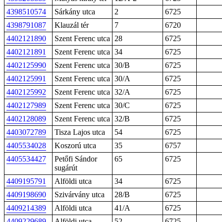
4398510574
Sárkány utca
2
6725
4398791087
Klauzál tér
7
6720
4402121890
Szent Ferenc utca
28
6725
4402121891
Szent Ferenc utca
34
6725
4402125990
Szent Ferenc utca
30/B
6725
4402125991
Szent Ferenc utca
30/A
6725
4402125992
Szent Ferenc utca
32/A
6725
4402127989
Szent Ferenc utca
30/C
6725
4402128089
Szent Ferenc utca
32/B
6725
4403072789
Tisza Lajos utca
54
6725
4405534028
Koszorú utca
35
6757
4405534427
Petőfi Sándor
65
6725
sugárút
4409195791
Alföldi utca
34
6725
4409198690
Szivárvány utca
28/B
6725
4409214389
Alföldi utca
41/A
6725
4409229689
Alföldi utca
52
6725