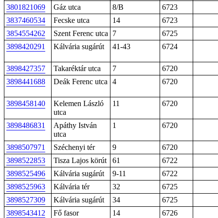
3801821069
Gáz utca
8/B
6723
3837460534
Fecske utca
14
6723
3854554262
Szent Ferenc utca
7
6725
3898420291
Kálvária sugárút
41-43
6724
3898427357
Takaréktár utca
7
6720
3898441688
Deák Ferenc utca
4
6720
3898458140
Kelemen László
11
6720
utca
3898486831
Apáthy István
1
6720
utca
3898507971
Széchenyi tér
9
6720
3898522853
Tisza Lajos körút
61
6722
3898525496
Kálvária sugárút
9-11
6722
3898525963
Kálvária tér
32
6725
3898527309
Kálvária sugárút
34
6725
3898543412
Fő fasor
14
6726