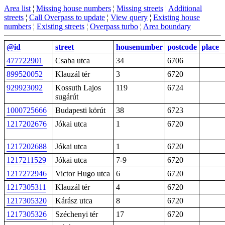
Area list
¦
Missing house numbers
¦
Missing streets
¦
Additional
streets
¦
Call Overpass to update
¦
View query
¦
Existing house
numbers
¦
Existing streets
¦
Overpass turbo
¦
Area boundary
@id
street
housenumber
postcode
place
477722901
Csaba utca
34
6706
899520052
Klauzál tér
3
6720
929923092
Kossuth Lajos
119
6724
sugárút
1000725666
Budapesti körút
38
6723
1217202676
Jókai utca
1
6720
1217202688
Jókai utca
1
6720
1217211529
Jókai utca
7-9
6720
1217272946
Victor Hugo utca
6
6720
1217305311
Klauzál tér
4
6720
1217305320
Kárász utca
8
6720
1217305326
Széchenyi tér
17
6720