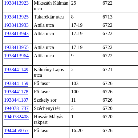
1938413923
Mikszáth Kálmán
25
6722
utca
1938413925
Takaréktár utca
8
6713
1938413933
Attila utca
17-19
6722
1938413943
Attila utca
17-19
6722
1938413955
Attila utca
17-19
6722
1938413964
Attila utca
9
6722
1938441149
Kálmány Lajos
2
6721
utca
1938441159
Fő fasor
103
6726
1938441178
Fő fasor
100
6726
1938441187
Székely sor
11
6726
1940781737
Széchenyi tér
3
6720
1940782408
Huszár Mátyás
1
6720
rakpart
1944459057
Fő fasor
16-20
6726