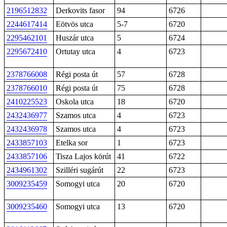
2196512832
Derkovits fasor
94
6726
2244617414
Eötvös utca
5-7
6720
2295462101
Huszár utca
5
6724
2295672410
Ortutay utca
4
6723
2378766008
Régi posta út
57
6728
2378766010
Régi posta út
75
6728
2410225523
Oskola utca
18
6720
2432436977
Szamos utca
4
6723
2432436978
Szamos utca
4
6723
2433857103
Etelka sor
1
6723
2433857106
Tisza Lajos körút
41
6722
2434961302
Szilléri sugárút
22
6723
3009235459
Somogyi utca
20
6720
3009235460
Somogyi utca
13
6720