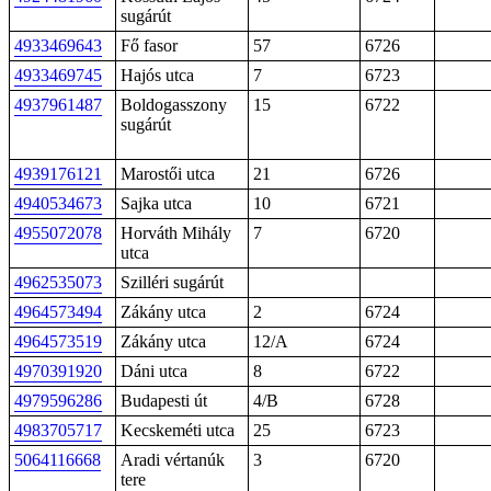
sugárút
4933469643
Fő fasor
57
6726
4933469745
Hajós utca
7
6723
4937961487
Boldogasszony
15
6722
sugárút
4939176121
Marostői utca
21
6726
4940534673
Sajka utca
10
6721
4955072078
Horváth Mihály
7
6720
utca
4962535073
Szilléri sugárút
4964573494
Zákány utca
2
6724
4964573519
Zákány utca
12/A
6724
4970391920
Dáni utca
8
6722
4979596286
Budapesti út
4/B
6728
4983705717
Kecskeméti utca
25
6723
5064116668
Aradi vértanúk
3
6720
tere