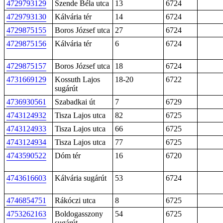
4729793129
Szende Béla utca
13
6724
4729793130
Kálvária tér
14
6724
4729875155
Boros József utca
27
6724
4729875156
Kálvária tér
6
6724
4729875157
Boros József utca
18
6724
4731669129
Kossuth Lajos
18-20
6722
sugárút
4736930561
Szabadkai út
7
6729
4743124932
Tisza Lajos utca
82
6725
4743124933
Tisza Lajos utca
66
6725
4743124934
Tisza Lajos utca
77
6725
4743590522
Dóm tér
16
6720
4743616603
Kálvária sugárút
53
6724
4746854751
Rákóczi utca
8
6725
4753262163
Boldogasszony
54
6725
sugárút