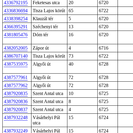
4336792195
Feketesas utca
20
6720
4336836694
Tisza Lajos körút
65
6722
4338398254
Klauzál tér
5
6720
4366395291
Széchenyi tér
13
6720
4381805476
Dóm tér
16
6720
4382052005
Zápor út
4
6716
4386707140
Tisza Lajos körút
73
6722
4387535975
Algyői út
40
6728
4387577961
Algyői út
72
6728
4387577962
Algyői út
72
6728
4387920835
Szent Antal utca
10
6725
4387920836
Szent Antal utca
8
6725
4387920837
Szent Antal utca
4
6725
4387932248
Vásárhelyi Pál
15
6724
utca
4387932249
Vásárhelyi Pál
15
6724