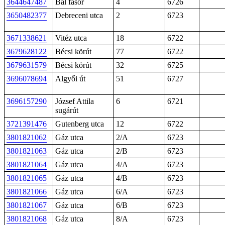
3644647487
Bal fasor
4
6726
3650482377
Debreceni utca
2
6723
3671338621
Vitéz utca
18
6722
3679628122
Bécsi körút
77
6722
3679631579
Bécsi körút
32
6725
3696078694
Algyői út
51
6727
3696157290
József Attila
6
6721
sugárút
3721391476
Gutenberg utca
12
6722
3801821062
Gáz utca
2/A
6723
3801821063
Gáz utca
2/B
6723
3801821064
Gáz utca
4/A
6723
3801821065
Gáz utca
4/B
6723
3801821066
Gáz utca
6/A
6723
3801821067
Gáz utca
6/B
6723
3801821068
Gáz utca
8/A
6723