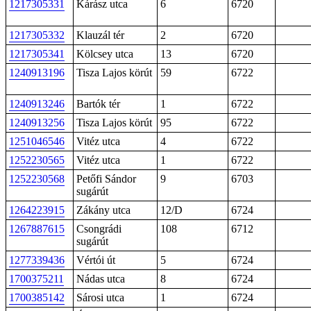
1217305331
Kárász utca
6
6720
1217305332
Klauzál tér
2
6720
1217305341
Kölcsey utca
13
6720
1240913196
Tisza Lajos körút
59
6722
1240913246
Bartók tér
1
6722
1240913256
Tisza Lajos körút
95
6722
1251046546
Vitéz utca
4
6722
1252230565
Vitéz utca
1
6722
1252230568
Petőfi Sándor
9
6703
sugárút
1264223915
Zákány utca
12/D
6724
1267887615
Csongrádi
108
6712
sugárút
1277339436
Vértói út
5
6724
1700375211
Nádas utca
8
6724
1700385142
Sárosi utca
1
6724