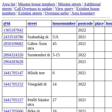
Area list
¦
Missing house numbers
¦
Missing streets
¦
Additional
streets
¦
Call Overpass to update
¦
View query
¦
Existing house
numbers
¦
Existing streets
¦
Overpass turbo
¦
Area boundary
@id
street
housenumber
postcode
place
ho
1365187842
2022
2433518786
Szabadság út
5/A
2021
2850109682
Gábor Áron
45
2021
utca
2894324320
Szentendrei út
5-15
2022
2964283628
2021
3441705147
Hősök tere
6
2021
3441705152
Visegrádi út
14
2022
3441705157
Petőfi Sándor
27
2021
utca
3441705660
Béke út
16
2021