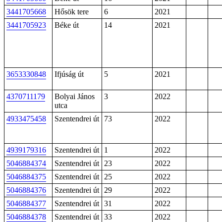
3441705668
Hősök tere
6
2021
3441705923
Béke út
14
2021
3653330848
Ifjúság út
5
2021
4370711179
Bolyai János
3
2022
utca
4933475458
Szentendrei út
73
2022
4939179316
Szentendrei út
1
2022
5046884374
Szentendrei út
23
2022
5046884375
Szentendrei út
25
2022
5046884376
Szentendrei út
29
2022
5046884377
Szentendrei út
31
2022
5046884378
Szentendrei út
33
2022