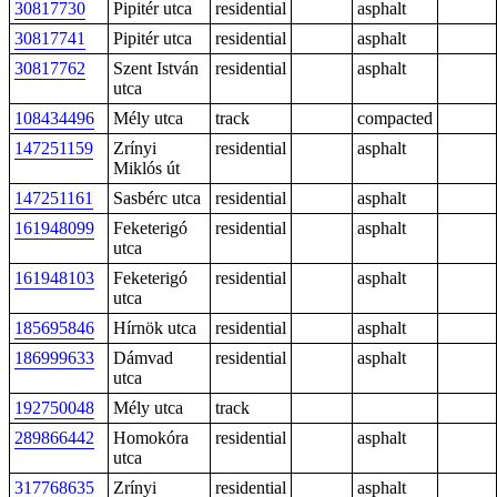
30817730
Pipitér utca
residential
asphalt
30817741
Pipitér utca
residential
asphalt
30817762
Szent István
residential
asphalt
utca
108434496
Mély utca
track
compacted
147251159
Zrínyi
residential
asphalt
Miklós út
147251161
Sasbérc utca
residential
asphalt
161948099
Feketerigó
residential
asphalt
utca
161948103
Feketerigó
residential
asphalt
utca
185695846
Hírnök utca
residential
asphalt
186999633
Dámvad
residential
asphalt
utca
192750048
Mély utca
track
289866442
Homokóra
residential
asphalt
utca
317768635
Zrínyi
residential
asphalt