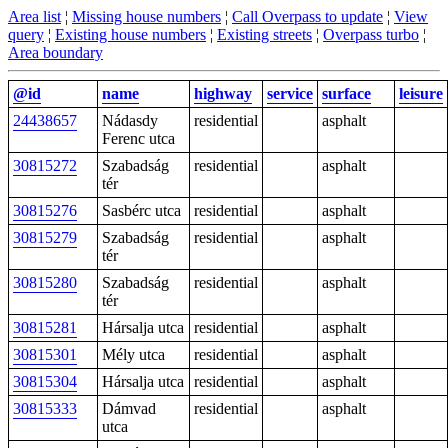
Area list
¦
Missing house numbers
¦
Call Overpass to update
¦
View
query
¦
Existing house numbers
¦
Existing streets
¦
Overpass turbo
¦
Area boundary
@id
name
highway
service
surface
leisure
24438657
Nádasdy
residential
asphalt
Ferenc utca
30815272
Szabadság
residential
asphalt
tér
30815276
Sasbérc utca
residential
asphalt
30815279
Szabadság
residential
asphalt
tér
30815280
Szabadság
residential
asphalt
tér
30815281
Hársalja utca
residential
asphalt
30815301
Mély utca
residential
asphalt
30815304
Hársalja utca
residential
asphalt
30815333
Dámvad
residential
asphalt
utca