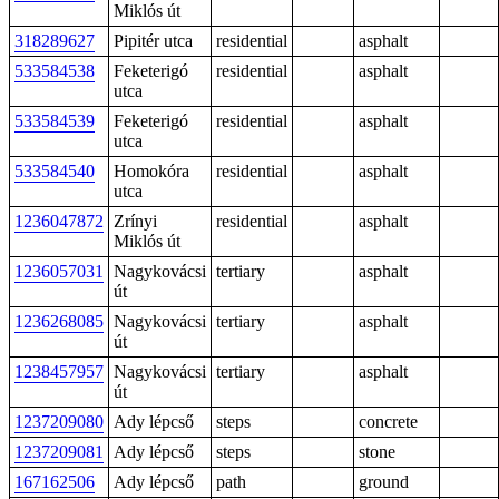
Miklós út
318289627
Pipitér utca
residential
asphalt
533584538
Feketerigó
residential
asphalt
utca
533584539
Feketerigó
residential
asphalt
utca
533584540
Homokóra
residential
asphalt
utca
1236047872
Zrínyi
residential
asphalt
Miklós út
1236057031
Nagykovácsi
tertiary
asphalt
út
1236268085
Nagykovácsi
tertiary
asphalt
út
1238457957
Nagykovácsi
tertiary
asphalt
út
1237209080
Ady lépcső
steps
concrete
1237209081
Ady lépcső
steps
stone
167162506
Ady lépcső
path
ground