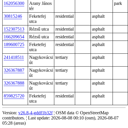
162056300
Arany János
park
tér
30815246
Feketefej
residential
asphalt
utca
152307513
Rézsű utca
residential
asphalt
166209654
Rézsű utca
residential
asphalt
189600725
Feketefej
residential
asphalt
utca
241418511
Nagykovácsi
tertiary
asphalt
út
326367887
Nagykovácsi
tertiary
asphalt
út
326367888
Nagykovácsi
tertiary
asphalt
út
859825720
Feketefej
residential
asphalt
utca
Version:
v26.8-4-gddf1b32f
¦ OSM data © OpenStreetMap
contributors. ¦ Last update: 2026-08-08 00:10 (osm), 2026-08-07
05:28 (areas)