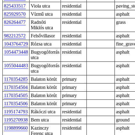
825433517
Viola utca
residential
paving_st
825929570
Vízmű utca
residential
asphalt
826264477
Radnóti
residential
grass
Miklós utca
982212572
Felsővillasor
residential
asphalt
1043764729
Rózsa utca
residential
fine_grav
1054473448
Bugyogóforrás
residential
asphalt
utca
1055044483
Bugyogóforrás
residential
asphalt
utca
1170354285
Balaton körút
primary
asphalt
1170354504
Balaton körút
primary
asphalt
1170354505
Balaton körút
primary
asphalt
1170354506
Balaton körút
primary
asphalt
1195174793
Rákóczi utca
residential
asphalt
1195270938
Bem utca
residential
ground
1198899660
Kazinczy
residential
asphalt
Ferenc utca