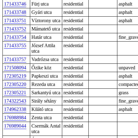
171433746
Fürj utca
residential
asphalt
171433748
Gyári utca
residential
asphalt
171433751
Víztorony utca
residential
asphalt
171433752
Mámatető utca
residential
171433754
Határ utca
residential
fine_grav
171433755
József Attila
residential
utca
171433757
Vadrózsa utca
residential
171508094
Őzike köz
residential
unpaved
172305219
Papkeszi utca
residential
asphalt
172305220
Rezeda utca
residential
compacte
172305221
Sarkantyú utca
residential
grass
174322543
Sirály sétány
residential
fine_grav
174962338
Kilátó utca
residential
asphalt
176988984
Zenta utca
residential
176989044
Csermák Antal
residential
utca