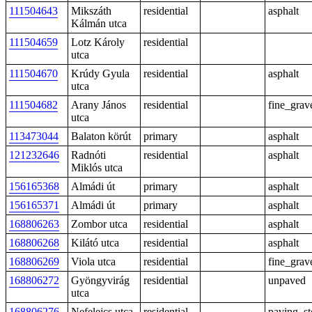
111504643
Mikszáth
residential
asphalt
Kálmán utca
111504659
Lotz Károly
residential
utca
111504670
Krúdy Gyula
residential
asphalt
utca
111504682
Arany János
residential
fine_grav
utca
113473044
Balaton körút
primary
asphalt
121232646
Radnóti
residential
asphalt
Miklós utca
156165368
Almádi út
primary
asphalt
156165371
Almádi út
primary
asphalt
168806263
Zombor utca
residential
asphalt
168806268
Kilátó utca
residential
asphalt
168806269
Viola utca
residential
fine_grav
168806272
Gyöngyvirág
residential
unpaved
utca
168806276
Nefelejcs utca
residential
paving_st