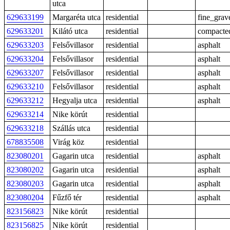
utca
629633199
Margaréta utca
residential
fine_grav
629633201
Kilátó utca
residential
compacte
629633203
Felsővillasor
residential
asphalt
629633204
Felsővillasor
residential
asphalt
629633207
Felsővillasor
residential
asphalt
629633210
Felsővillasor
residential
asphalt
629633212
Hegyalja utca
residential
asphalt
629633214
Nike körút
residential
629633218
Szállás utca
residential
678835508
Virág köz
residential
823080201
Gagarin utca
residential
asphalt
823080202
Gagarin utca
residential
asphalt
823080203
Gagarin utca
residential
asphalt
823080204
Fűzfő tér
residential
asphalt
823156823
Nike körút
residential
823156825
Nike körút
residential