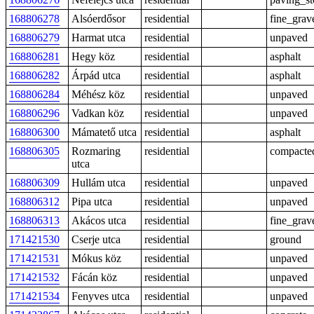
168806278
Alsóerdősor
residential
fine_grav
168806279
Harmat utca
residential
unpaved
168806281
Hegy köz
residential
asphalt
168806282
Árpád utca
residential
asphalt
168806284
Méhész köz
residential
unpaved
168806296
Vadkan köz
residential
unpaved
168806300
Mámatető utca
residential
asphalt
168806305
Rozmaring
residential
compacte
utca
168806309
Hullám utca
residential
unpaved
168806312
Pipa utca
residential
unpaved
168806313
Akácos utca
residential
fine_grav
171421530
Cserje utca
residential
ground
171421531
Mókus köz
residential
unpaved
171421532
Fácán köz
residential
unpaved
171421534
Fenyves utca
residential
unpaved