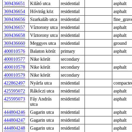
369436651
Kilátó utca
residential
asphalt
369436654
Hóvirág köz
residential
asphalt
369436656
Szarkaláb utca
residential
fine_grav
369436657
Víztorony utca
residential
asphalt
369436658
Víztorony utca
residential
asphalt
369436660
Meggyes utca
residential
ground
400010576
Balaton körút
primary
asphalt
400010577
Nike körút
secondary
400010578
Nike körút
secondary
asphalt
400010579
Nike körút
secondary
422862497
Nyárfa utca
residential
compacte
425595072
Rákóczi utca
residential
asphalt
425595073
Fáy András
residential
asphalt
utca
444804246
Gagarin utca
residential
asphalt
444804247
Gagarin utca
residential
asphalt
444804248
Gagarin utca
residential
asphalt