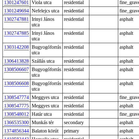
1301247601
Viola utca
residential
fine_grav
1301249694
Nefelejcs utca
residential
fine_grav
1302747881
Irinyi János
residential
asphalt
utca
1302747885
Irinyi János
residential
asphalt
utca
1303142208
Bugyogóforrás
residential
asphalt
utca
1306413828
Szállás utca
residential
asphalt
1308506607
Bugyogóforrás
residential
asphalt
utca
1308506608
Bugyogóforrás
residential
asphalt
utca
1308547774
Meggyes utca
residential
fine_grav
1308547775
Meggyes utca
residential
asphalt
1308548012
Határ utca
residential
fine_grav
1366535300
Munkás tér
secondary
asphalt
1374856344
Balaton körút
primary
asphalt