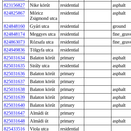
823156827
Nike körút
residential
asphalt
824825867
Móricz
residential
asphalt
Zsigmond utca
824848160
Gyári utca
residential
ground
824848174
Meggyes utca
residential
fine_grav
824863073
Rózsafa utca
residential
fine_grav
824949836
Tölgyfa utca
residential
825031634
Balaton körút
primary
asphalt
825031635
Sirály utca
residential
asphalt
825031636
Balaton körút
primary
asphalt
825031637
Balaton körút
primary
825031638
Balaton körút
primary
asphalt
825031639
Balaton körút
primary
asphalt
825031640
Balaton körút
primary
asphalt
825031647
Almádi út
primary
825031648
Almádi út
primary
asphalt
825433516
Viola utca
residential