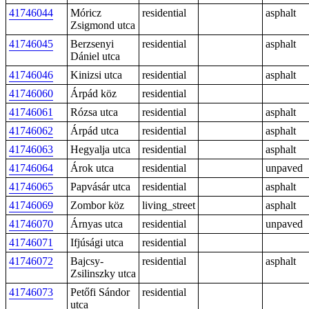
41746044
Móricz
residential
asphalt
Zsigmond utca
41746045
Berzsenyi
residential
asphalt
Dániel utca
41746046
Kinizsi utca
residential
asphalt
41746060
Árpád köz
residential
41746061
Rózsa utca
residential
asphalt
41746062
Árpád utca
residential
asphalt
41746063
Hegyalja utca
residential
asphalt
41746064
Árok utca
residential
unpaved
41746065
Papvásár utca
residential
asphalt
41746069
Zombor köz
living_street
asphalt
41746070
Árnyas utca
residential
unpaved
41746071
Ifjúsági utca
residential
41746072
Bajcsy-
residential
asphalt
Zsilinszky utca
41746073
Petőfi Sándor
residential
utca