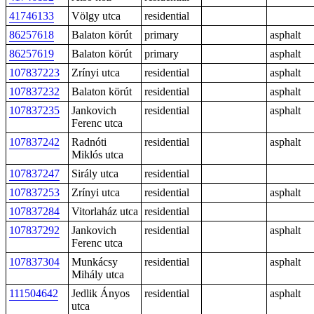
41746133
Völgy utca
residential
86257618
Balaton körút
primary
asphalt
86257619
Balaton körút
primary
asphalt
107837223
Zrínyi utca
residential
asphalt
107837232
Balaton körút
residential
asphalt
107837235
Jankovich
residential
asphalt
Ferenc utca
107837242
Radnóti
residential
asphalt
Miklós utca
107837247
Sirály utca
residential
107837253
Zrínyi utca
residential
asphalt
107837284
Vitorlaház utca
residential
107837292
Jankovich
residential
asphalt
Ferenc utca
107837304
Munkácsy
residential
asphalt
Mihály utca
111504642
Jedlik Ányos
residential
asphalt
utca