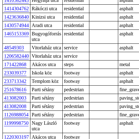
1410582443
Hegyalja utca
residential
asphalt
1414304762
Rákóczi utca
residential
asphalt
1423636840
Kinizsi utca
residential
asphalt
1430574944
Aradi utca
residential
asphalt
1465153369
Bugyogóforrás
residential
asphalt
utca
48549303
Vitorlaház utca
service
asphalt
1206582440
Vitorlaház utca
service
171422868
Akácos utca
steps
metal
233039377
Iskola köz
footway
asphalt
233713342
Templom köz
footway
asphalt
251678616
Parti sétány
pedestrian
fine_grav
413082003
Parti sétány
pedestrian
paving_st
413082008
Parti sétány
pedestrian
paving_st
1126988054
Parti sétány
pedestrian
fine_grav
1199998750
Nagy László
footway
asphalt
utca
1220303197
Akácos utca
footway