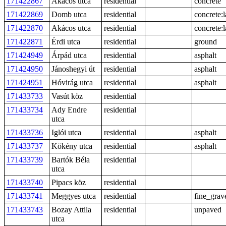
171422867
Akácos utca
residential
concrete
171422869
Domb utca
residential
concrete:
171422870
Akácos utca
residential
concrete:
171422871
Érdi utca
residential
ground
171424949
Árpád utca
residential
asphalt
171424950
Jánoshegyi út
residential
asphalt
171424951
Hóvirág utca
residential
asphalt
171433733
Vasút köz
residential
171433734
Ady Endre
residential
utca
171433736
Iglói utca
residential
asphalt
171433737
Kökény utca
residential
asphalt
171433739
Bartók Béla
residential
utca
171433740
Pipacs köz
residential
171433741
Meggyes utca
residential
fine_grav
171433743
Bozay Attila
residential
unpaved
utca