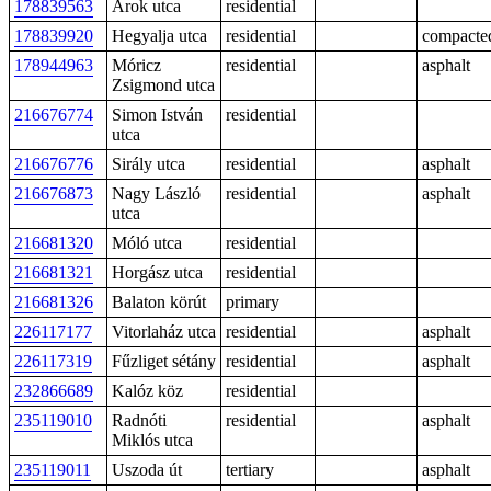
178839563
Árok utca
residential
178839920
Hegyalja utca
residential
compacte
178944963
Móricz
residential
asphalt
Zsigmond utca
216676774
Simon István
residential
utca
216676776
Sirály utca
residential
asphalt
216676873
Nagy László
residential
asphalt
utca
216681320
Móló utca
residential
216681321
Horgász utca
residential
216681326
Balaton körút
primary
226117177
Vitorlaház utca
residential
asphalt
226117319
Fűzliget sétány
residential
asphalt
232866689
Kalóz köz
residential
235119010
Radnóti
residential
asphalt
Miklós utca
235119011
Uszoda út
tertiary
asphalt