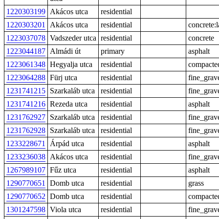
1220303199
Akácos utca
residential
1220303201
Akácos utca
residential
concrete:
1223037078
Vadszeder utca
residential
concrete
1223044187
Almádi út
primary
asphalt
1223061348
Hegyalja utca
residential
compacte
1223064288
Fürj utca
residential
fine_grav
1231741215
Szarkaláb utca
residential
fine_grav
1231741216
Rezeda utca
residential
asphalt
1231762927
Szarkaláb utca
residential
fine_grav
1231762928
Szarkaláb utca
residential
fine_grav
1233228671
Árpád utca
residential
asphalt
1233236038
Akácos utca
residential
fine_grav
1267989107
Fűz utca
residential
asphalt
1290770651
Domb utca
residential
grass
1290770652
Domb utca
residential
compacte
1301247598
Viola utca
residential
fine_grav