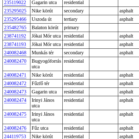
235119022
Gagarin utca
residential
235295025
Nike körút
secondary
asphalt
235295466
Uszoda út
tertiary
asphalt
235482765
Balaton körút
primary
238741192
Jókai Mór utca
residential
asphalt
238741193
Jókai Mór utca
residential
asphalt
240082468
Munkás tér
secondary
asphalt
240082470
Bugyogóforrás
residential
utca
240082471
Nike körút
residential
asphalt
240082472
Fűzfő tér
residential
asphalt
240082473
Gagarin utca
residential
asphalt
240082474
Irinyi János
residential
asphalt
utca
240082475
Irinyi János
residential
asphalt
utca
240082476
Fűz utca
residential
asphalt
244119753
Nike körút
residential
asphalt