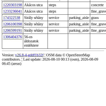
1220303198
Akácos utca
steps
concrete
1233236041
Akácos utca
steps
fine_grav
174322538
Sirály sétány
service
parking_aisle
grass
1206100398
Sirály sétány
service
parking_aisle
fine_grav
1206599191
Sirály sétány
service
parking_aisle
fine_grav
1306404376
56-os
áldozatok
emléktere
Version:
v26.8-4-gddf1b32f
¦ OSM data © OpenStreetMap
contributors. ¦ Last update: 2026-08-10 00:13 (osm), 2026-08-09
06:45 (areas)