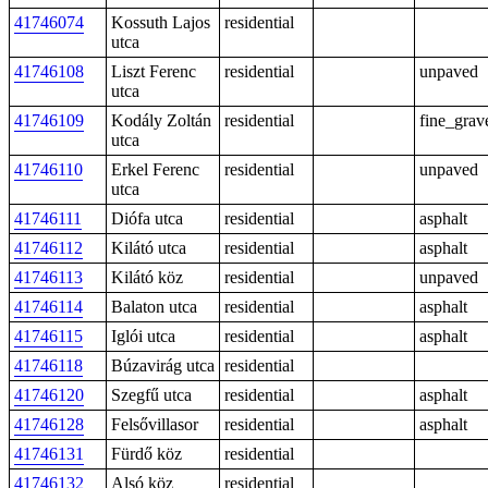
41746074
Kossuth Lajos
residential
utca
41746108
Liszt Ferenc
residential
unpaved
utca
41746109
Kodály Zoltán
residential
fine_grav
utca
41746110
Erkel Ferenc
residential
unpaved
utca
41746111
Diófa utca
residential
asphalt
41746112
Kilátó utca
residential
asphalt
41746113
Kilátó köz
residential
unpaved
41746114
Balaton utca
residential
asphalt
41746115
Iglói utca
residential
asphalt
41746118
Búzavirág utca
residential
41746120
Szegfű utca
residential
asphalt
41746128
Felsővillasor
residential
asphalt
41746131
Fürdő köz
residential
41746132
Alsó köz
residential