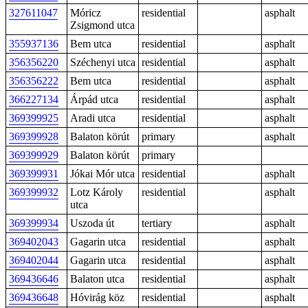
327611047
Móricz
residential
asphalt
Zsigmond utca
355937136
Bem utca
residential
asphalt
356356220
Széchenyi utca
residential
asphalt
356356222
Bem utca
residential
asphalt
366227134
Árpád utca
residential
asphalt
369399925
Aradi utca
residential
asphalt
369399928
Balaton körút
primary
asphalt
369399929
Balaton körút
primary
369399931
Jókai Mór utca
residential
asphalt
369399932
Lotz Károly
residential
asphalt
utca
369399934
Uszoda út
tertiary
asphalt
369402043
Gagarin utca
residential
asphalt
369402044
Gagarin utca
residential
asphalt
369436646
Balaton utca
residential
asphalt
369436648
Hóvirág köz
residential
asphalt