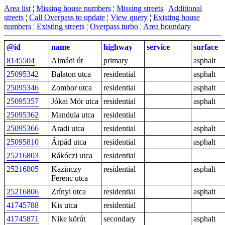
Area list
¦
Missing house numbers
¦
Missing streets
¦
Additional
streets
¦
Call Overpass to update
¦
View query
¦
Existing house
numbers
¦
Existing streets
¦
Overpass turbo
¦
Area boundary
@id
name
highway
service
surface
8145504
Almádi út
primary
asphalt
25095342
Balaton utca
residential
asphalt
25095346
Zombor utca
residential
asphalt
25095357
Jókai Mór utca
residential
asphalt
25095362
Mandula utca
residential
25095366
Aradi utca
residential
asphalt
25095810
Árpád utca
residential
asphalt
25216803
Rákóczi utca
residential
25216805
Kazinczy
residential
asphalt
Ferenc utca
25216806
Zrínyi utca
residential
asphalt
41745788
Kis utca
residential
41745871
Nike körút
secondary
asphalt