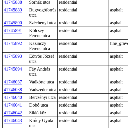
41745888
Sorház utca
residential
41745889
Bugyogóforrás
residential
asphalt
utca
41745890
Széchenyi utca
residential
asphalt
41745891
Kölcsey
residential
asphalt
Ferenc utca
41745892
Kazinczy
residential
fine_grav
Ferenc utca
41745893
Eötvös József
residential
asphalt
utca
41745894
Fáy András
residential
asphalt
utca
41746037
Vadkörte utca
residential
asphalt
41746038
Vadszeder utca
residential
asphalt
41746040
Bercsényi utca
residential
asphalt
41746041
Dobó utca
residential
asphalt
41746042
Sikló köz
residential
asphalt
41746043
Krúdy Gyula
residential
asphalt
utca