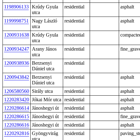
1198906133
Krúdy Gyula
residential
asphalt
utca
1199998751
Nagy László
residential
asphalt
utca
1200931638
Krúdy Gyula
residential
compacte
utca
1200934247
Arany János
residential
fine_grav
utca
1200938936
Berzsenyi
residential
Dániel utca
1200943842
Berzsenyi
residential
asphalt
Dániel utca
1206580560
Sirály utca
residential
asphalt
1220283420
Jókai Mór utca
residential
asphalt
1220286614
Jánoshegyi út
residential
asphalt
1220286615
Jánoshegyi út
residential
fine_grav
1220286616
Jánoshegyi út
residential
asphalt
1220292816
Gyöngyvirág
residential
paving_st
utca