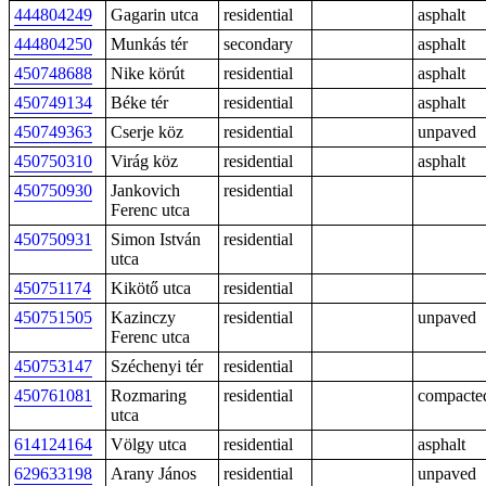
444804249
Gagarin utca
residential
asphalt
444804250
Munkás tér
secondary
asphalt
450748688
Nike körút
residential
asphalt
450749134
Béke tér
residential
asphalt
450749363
Cserje köz
residential
unpaved
450750310
Virág köz
residential
asphalt
450750930
Jankovich
residential
Ferenc utca
450750931
Simon István
residential
utca
450751174
Kikötő utca
residential
450751505
Kazinczy
residential
unpaved
Ferenc utca
450753147
Széchenyi tér
residential
450761081
Rozmaring
residential
compacte
utca
614124164
Völgy utca
residential
asphalt
629633198
Arany János
residential
unpaved