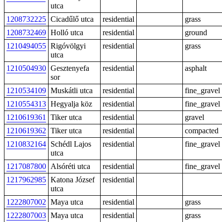
utca
1208732225
Cicadűlő utca
residential
grass
1208732469
Holló utca
residential
ground
1210494055
Rigóvölgyi
residential
grass
utca
1210504930
Gesztenyefa
residential
asphalt
sor
1210534109
Muskátli utca
residential
fine_gravel
1210554313
Hegyalja köz
residential
fine_gravel
1210619361
Tiker utca
residential
gravel
1210619362
Tiker utca
residential
compacted
1210832164
Schédl Lajos
residential
fine_gravel
utca
1217087800
Alsóréti utca
residential
fine_gravel
1217962985
Katona József
residential
utca
1222807002
Maya utca
residential
grass
1222807003
Maya utca
residential
grass