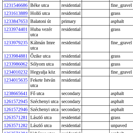
1231546686
Béke utca
residential
fine_gravel
1231613889
Holló utca
residential
grass
1233847653
Balatoni út
primary
asphalt
1233974401
Huba vezér
residential
grass
utca
1233979235
Kálmán Imre
residential
fine_gravel
utca
1233984881
Őzike utca
residential
grass
1233986062
Sólyom utca
residential
grass
1234010232
Hegyalja köz
residential
fine_gravel
1234015635
Fekete István
residential
utca
1238665641
Fő utca
secondary
asphalt
1261572945
Széchenyi utca
secondary
asphalt
1261572946
Széchenyi utca
secondary
asphalt
1263571281
László utca
residential
grass
1263571282
László utca
residential
unpaved