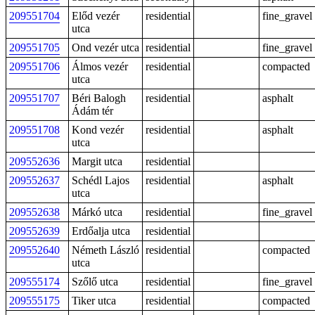
209551704
Előd vezér
residential
fine_gravel
utca
209551705
Ond vezér utca
residential
fine_gravel
209551706
Álmos vezér
residential
compacted
utca
209551707
Béri Balogh
residential
asphalt
Ádám tér
209551708
Kond vezér
residential
asphalt
utca
209552636
Margit utca
residential
209552637
Schédl Lajos
residential
asphalt
utca
209552638
Márkó utca
residential
fine_gravel
209552639
Erdőalja utca
residential
209552640
Németh László
residential
compacted
utca
209555174
Szőlő utca
residential
fine_gravel
209555175
Tiker utca
residential
compacted