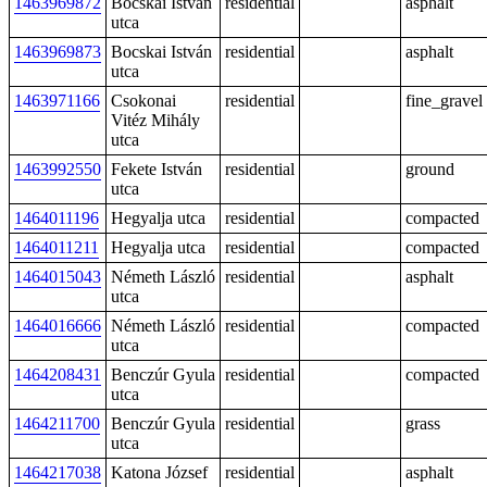
1463969872
Bocskai István
residential
asphalt
utca
1463969873
Bocskai István
residential
asphalt
utca
1463971166
Csokonai
residential
fine_gravel
Vitéz Mihály
utca
1463992550
Fekete István
residential
ground
utca
1464011196
Hegyalja utca
residential
compacted
1464011211
Hegyalja utca
residential
compacted
1464015043
Németh László
residential
asphalt
utca
1464016666
Németh László
residential
compacted
utca
1464208431
Benczúr Gyula
residential
compacted
utca
1464211700
Benczúr Gyula
residential
grass
utca
1464217038
Katona József
residential
asphalt