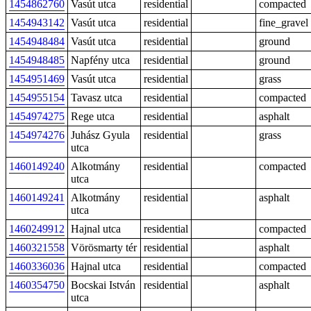
1454862760
Vasút utca
residential
compacted
1454943142
Vasút utca
residential
fine_gravel
1454948484
Vasút utca
residential
ground
1454948485
Napfény utca
residential
ground
1454951469
Vasút utca
residential
grass
1454955154
Tavasz utca
residential
compacted
1454974275
Rege utca
residential
asphalt
1454974276
Juhász Gyula
residential
grass
utca
1460149240
Alkotmány
residential
compacted
utca
1460149241
Alkotmány
residential
asphalt
utca
1460249912
Hajnal utca
residential
compacted
1460321558
Vörösmarty tér
residential
asphalt
1460336036
Hajnal utca
residential
compacted
1460354750
Bocskai István
residential
asphalt
utca