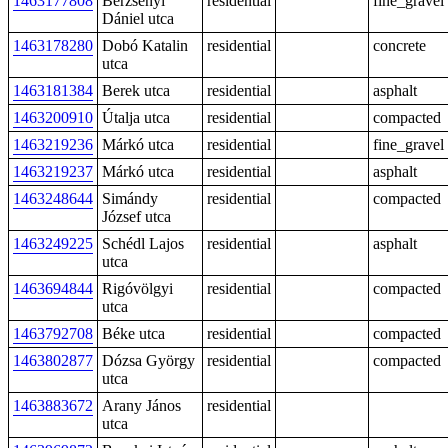
1463177808
Berzsenyi
residential
fine_gravel
Dániel utca
1463178280
Dobó Katalin
residential
concrete
utca
1463181384
Berek utca
residential
asphalt
1463200910
Útalja utca
residential
compacted
1463219236
Márkó utca
residential
fine_gravel
1463219237
Márkó utca
residential
asphalt
1463248644
Simándy
residential
compacted
József utca
1463249225
Schédl Lajos
residential
asphalt
utca
1463694844
Rigóvölgyi
residential
compacted
utca
1463792708
Béke utca
residential
compacted
1463802877
Dózsa György
residential
compacted
utca
1463883672
Arany János
residential
utca