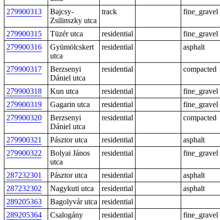
279900313
Bajcsy-
track
fine_gravel
Zsilinszky utca
279900315
Tüzér utca
residential
fine_gravel
279900316
Gyümölcskert
residential
asphalt
utca
279900317
Berzsenyi
residential
compacted
Dániel utca
279900318
Kun utca
residential
fine_gravel
279900319
Gagarin utca
residential
fine_gravel
279900320
Berzsenyi
residential
compacted
Dániel utca
279900321
Pásztor utca
residential
asphalt
279900322
Bolyai János
residential
fine_gravel
utca
287232301
Pásztor utca
residential
asphalt
287232302
Nagykuti utca
residential
asphalt
289205363
Bagolyvár utca
residential
289205364
Csalogány
residential
fine_gravel