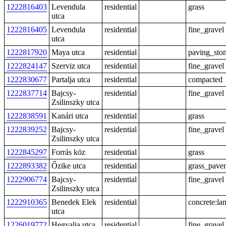
1222816403
Levendula
residential
grass
utca
1222816405
Levendula
residential
fine_gravel
utca
1222817920
Maya utca
residential
paving_sto
1222824147
Szerviz utca
residential
fine_gravel
1222830677
Partalja utca
residential
compacted
1222837714
Bajcsy-
residential
fine_gravel
Zsilinszky utca
1222838591
Kanári utca
residential
grass
1222839252
Bajcsy-
residential
fine_gravel
Zsilinszky utca
1222845297
Forrás köz
residential
grass
1222893382
Őzike utca
residential
grass_paver
1222906774
Bajcsy-
residential
fine_gravel
Zsilinszky utca
1222910365
Benedek Elek
residential
concrete:la
utca
1226019772
Hegyalja utca
residential
fine_gravel