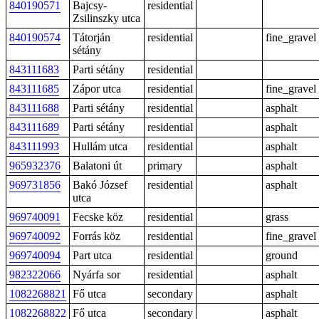
840190571
Bajcsy-
residential
Zsilinszky utca
840190574
Tátorján
residential
fine_gravel
sétány
843111683
Parti sétány
residential
843111685
Zápor utca
residential
fine_gravel
843111688
Parti sétány
residential
asphalt
843111689
Parti sétány
residential
asphalt
843111993
Hullám utca
residential
asphalt
965932376
Balatoni út
primary
asphalt
969731856
Bakó József
residential
asphalt
utca
969740091
Fecske köz
residential
grass
969740092
Forrás köz
residential
fine_gravel
969740094
Part utca
residential
ground
982322066
Nyárfa sor
residential
asphalt
1082268821
Fő utca
secondary
asphalt
1082268822
Fő utca
secondary
asphalt