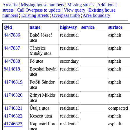
Area list
¦
Missing house numbers
¦
Missing streets
¦
Additional
streets
¦
Call Overpass to update
¦
View query
¦
Existing house
numbers
¦
Existing streets
¦
Overpass turbo
¦
Area boundary
@id
name
highway
service
surface
4447886
Bakó József
residential
asphalt
utca
4447887
Táncsics
residential
asphalt
Mihály utca
4447888
Fő utca
secondary
asphalt
8414818
Bocskai István
residential
asphalt
utca
41746819
Petőfi Sándor
residential
asphalt
utca
41746820
Zrínyi Miklós
residential
asphalt
utca
41746821
Útalja utca
residential
compacted
41746822
Keszeg utca
residential
asphalt
41746823
Kapuvári Imre
residential
asphalt
utca