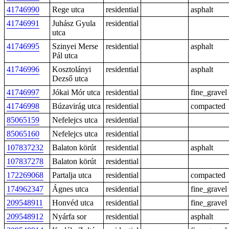
41746990
Rege utca
residential
asphalt
41746991
Juhász Gyula
residential
utca
41746995
Szinyei Merse
residential
asphalt
Pál utca
41746996
Kosztolányi
residential
asphalt
Dezső utca
41746997
Jókai Mór utca
residential
fine_gravel
41746998
Búzavirág utca
residential
compacted
85065159
Nefelejcs utca
residential
85065160
Nefelejcs utca
residential
107837232
Balaton körút
residential
asphalt
107837278
Balaton körút
residential
172269068
Partalja utca
residential
compacted
174962347
Ágnes utca
residential
fine_gravel
209548911
Honvéd utca
residential
fine_gravel
209548912
Nyárfa sor
residential
asphalt