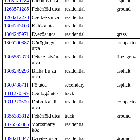
1263571284
Urbánus utca
residential
asphalt
1263571285
Fehérföld utca
residential
ground
1268212273
Cserkész utca
residential
1304243108
Katóka utca
residential
1304245971
Evezős utca
residential
grass
1305560887
Göröghegy
residential
compacted
utca
1305562378
Fekete István
residential
fine_gravel
utca
1306249293
Blaha Lujza
residential
asphalt
utca
1309488711
Fő utca
secondary
asphalt
1311270599
Csattogó utca
track
1311270600
Dobó Katalin
residential
compacted
utca
1355383812
Fehérföld utca
track
ground
1375565385
Vörösmarty
residential
köz
1393218847
Ezredes utca
residential
ground