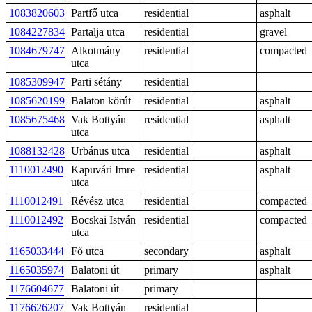
1083820603
Partfő utca
residential
asphalt
1084227834
Partalja utca
residential
gravel
1084679747
Alkotmány
residential
compacted
utca
1085309947
Parti sétány
residential
1085620199
Balaton körút
residential
asphalt
1085675468
Vak Bottyán
residential
asphalt
utca
1088132428
Urbánus utca
residential
asphalt
1110012490
Kapuvári Imre
residential
asphalt
utca
1110012491
Révész utca
residential
compacted
1110012492
Bocskai István
residential
compacted
utca
1165033444
Fő utca
secondary
asphalt
1165035974
Balatoni út
primary
asphalt
1176604677
Balatoni út
primary
1176626207
Vak Bottyán
residential