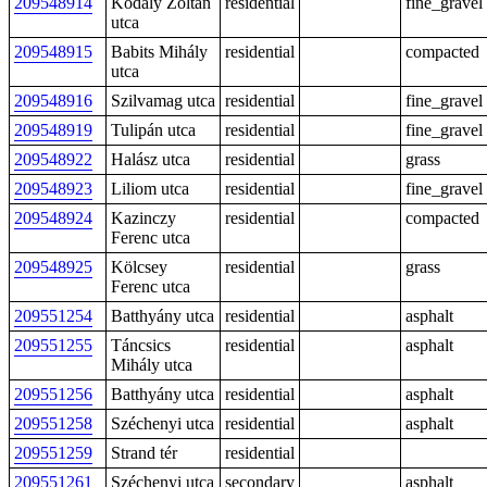
209548914
Kodály Zoltán
residential
fine_gravel
utca
209548915
Babits Mihály
residential
compacted
utca
209548916
Szilvamag utca
residential
fine_gravel
209548919
Tulipán utca
residential
fine_gravel
209548922
Halász utca
residential
grass
209548923
Liliom utca
residential
fine_gravel
209548924
Kazinczy
residential
compacted
Ferenc utca
209548925
Kölcsey
residential
grass
Ferenc utca
209551254
Batthyány utca
residential
asphalt
209551255
Táncsics
residential
asphalt
Mihály utca
209551256
Batthyány utca
residential
asphalt
209551258
Széchenyi utca
residential
asphalt
209551259
Strand tér
residential
209551261
Széchenyi utca
secondary
asphalt