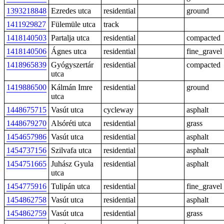
1393218848
Ezredes utca
residential
ground
1411929827
Fülemüle utca
track
1418140503
Partalja utca
residential
compacted
1418140506
Ágnes utca
residential
fine_gravel
1418965839
Gyógyszertár
residential
compacted
utca
1419886500
Kálmán Imre
residential
ground
utca
1448675715
Vasút utca
cycleway
asphalt
1448679270
Alsóréti utca
residential
grass
1454657986
Vasút utca
residential
asphalt
1454737156
Szilvafa utca
residential
asphalt
1454751665
Juhász Gyula
residential
asphalt
utca
1454775916
Tulipán utca
residential
fine_gravel
1454862758
Vasút utca
residential
asphalt
1454862759
Vasút utca
residential
grass