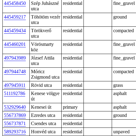
445458450
Szép Juhászné
residential
fine_gravel
utca
445459217
Töhötöm vezér
residential
ground
utca
445459434
Törökverő
residential
compacted
utca
445460201
Vörösmarty
residential
fine_gravel
köz
497943989
József Attila
residential
fine_gravel
utca
497944748
Móricz
residential
compacted
Zsigmond utca
497945911
Rövid utca
residential
grass
511192786
Kenese völgye
residential
asphalt
út
532929640
Kenesei út
primary
asphalt
556737869
Ezredes utca
residential
ground
556737871
Csendes utca
residential
589293716
Honvéd utca
residential
unpaved