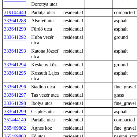
Dorottya utca
319104440
Partalja utca
residential
compacted
333641288
Alsóréti utca
residential
asphalt
333641290
Fürdő utca
residential
asphalt
333641292
Huba vezér
residential
ground
utca
333641293
Katona József
residential
asphalt
utca
333641294
Keskeny köz
residential
ground
333641295
Kossuth Lajos
residential
asphalt
utca
333641296
Stadion utca
residential
fine_gravel
333641297
Tas vezér utca
residential
grass
333641298
Ibolya utca
residential
fine_gravel
333641299
Csipkés utca
residential
asphalt
351444140
Partalja utca
residential
compacted
365469802
Ágnes köz
residential
fine_gravel
365469803
Fő utca
residential
paving_sto