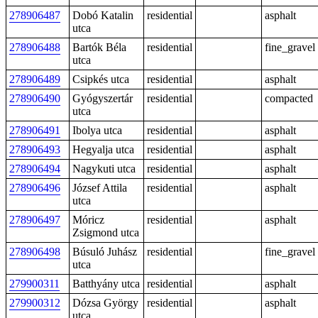
278906487
Dobó Katalin
residential
asphalt
utca
278906488
Bartók Béla
residential
fine_gravel
utca
278906489
Csipkés utca
residential
asphalt
278906490
Gyógyszertár
residential
compacted
utca
278906491
Ibolya utca
residential
asphalt
278906493
Hegyalja utca
residential
asphalt
278906494
Nagykuti utca
residential
asphalt
278906496
József Attila
residential
asphalt
utca
278906497
Móricz
residential
asphalt
Zsigmond utca
278906498
Búsuló Juhász
residential
fine_gravel
utca
279900311
Batthyány utca
residential
asphalt
279900312
Dózsa György
residential
asphalt
utca