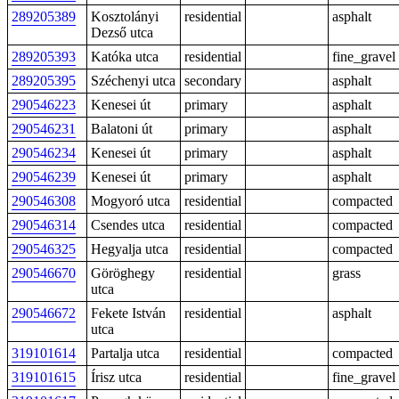
289205389
Kosztolányi
residential
asphalt
Dezső utca
289205393
Katóka utca
residential
fine_gravel
289205395
Széchenyi utca
secondary
asphalt
290546223
Kenesei út
primary
asphalt
290546231
Balatoni út
primary
asphalt
290546234
Kenesei út
primary
asphalt
290546239
Kenesei út
primary
asphalt
290546308
Mogyoró utca
residential
compacted
290546314
Csendes utca
residential
compacted
290546325
Hegyalja utca
residential
compacted
290546670
Göröghegy
residential
grass
utca
290546672
Fekete István
residential
asphalt
utca
319101614
Partalja utca
residential
compacted
319101615
Írisz utca
residential
fine_gravel