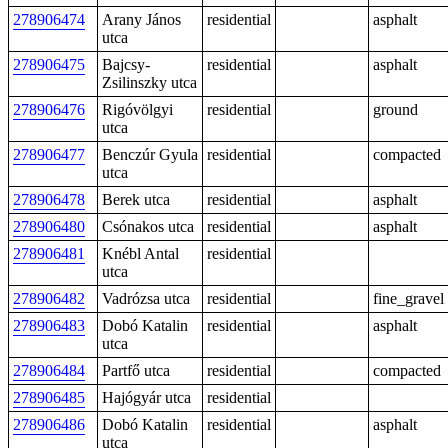
278906474
Arany János
residential
asphalt
utca
278906475
Bajcsy-
residential
asphalt
Zsilinszky utca
278906476
Rigóvölgyi
residential
ground
utca
278906477
Benczúr Gyula
residential
compacted
utca
278906478
Berek utca
residential
asphalt
278906480
Csónakos utca
residential
asphalt
278906481
Knébl Antal
residential
utca
278906482
Vadrózsa utca
residential
fine_gravel
278906483
Dobó Katalin
residential
asphalt
utca
278906484
Partfő utca
residential
compacted
278906485
Hajógyár utca
residential
278906486
Dobó Katalin
residential
asphalt
utca