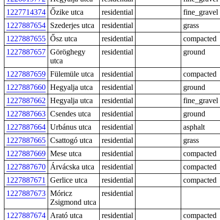
1227714374
Őzike utca
residential
fine_gravel
1227887654
Szederjes utca
residential
grass
1227887655
Ősz utca
residential
compacted
1227887657
Göröghegy
residential
ground
utca
1227887659
Fülemüle utca
residential
compacted
1227887660
Hegyalja utca
residential
ground
1227887662
Hegyalja utca
residential
fine_gravel
1227887663
Csendes utca
residential
ground
1227887664
Urbánus utca
residential
asphalt
1227887665
Csattogó utca
residential
grass
1227887669
Mese utca
residential
compacted
1227887670
Árvácska utca
residential
compacted
1227887671
Gerlice utca
residential
compacted
1227887673
Móricz
residential
Zsigmond utca
1227887674
Arató utca
residential
compacted