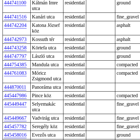
444741100
Kálmán Imre
residential
ground
utca
444741516
Kanári utca
residential
fine_gravel
444742204
Katona József
residential
asphalt
köz
444742973
Kossuth tér
residential
asphalt
444743258
Körtefa utca
residential
ground
444747797
László utca
residential
ground
444754385
Mandula utca
residential
compacted
444761083
Móricz
residential
compacted
Zsigmond utca
444870011
Panoráma utca
residential
445447986
Pince köz
residential
compacted
445449447
Selyemakác
residential
fine_gravel
utca
445449667
Vadvirág utca
residential
fine_gravel
445457782
Seregély köz
residential
fine_gravel
445458016
Evezős utca
residential
ground