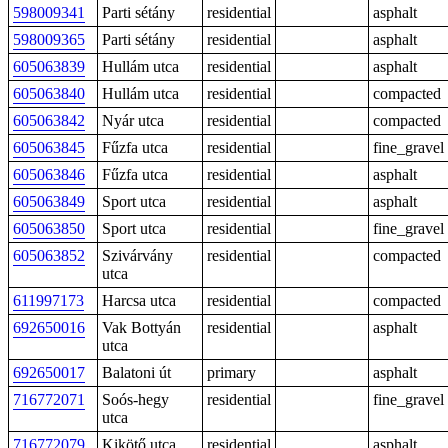
598009341
Parti sétány
residential
asphalt
598009365
Parti sétány
residential
asphalt
605063839
Hullám utca
residential
asphalt
605063840
Hullám utca
residential
compacted
605063842
Nyár utca
residential
compacted
605063845
Fűzfa utca
residential
fine_gravel
605063846
Fűzfa utca
residential
asphalt
605063849
Sport utca
residential
asphalt
605063850
Sport utca
residential
fine_gravel
605063852
Szivárvány
residential
compacted
utca
611997173
Harcsa utca
residential
compacted
692650016
Vak Bottyán
residential
asphalt
utca
692650017
Balatoni út
primary
asphalt
716772071
Soós-hegy
residential
fine_gravel
utca
716772079
Kikötő utca
residential
asphalt