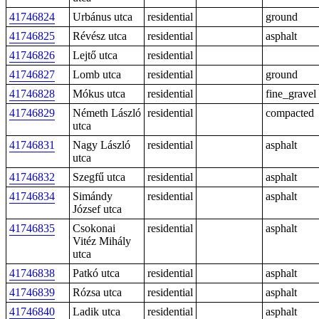
41746824
Urbánus utca
residential
ground
41746825
Révész utca
residential
asphalt
41746826
Lejtő utca
residential
41746827
Lomb utca
residential
ground
41746828
Mókus utca
residential
fine_gravel
41746829
Németh László
residential
compacted
utca
41746831
Nagy László
residential
asphalt
utca
41746832
Szegfű utca
residential
asphalt
41746834
Simándy
residential
asphalt
József utca
41746835
Csokonai
residential
asphalt
Vitéz Mihály
utca
41746838
Patkó utca
residential
asphalt
41746839
Rózsa utca
residential
asphalt
41746840
Ladik utca
residential
asphalt