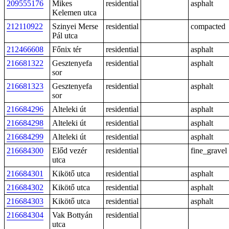
209555176
Mikes
residential
asphalt
Kelemen utca
212110922
Szinyei Merse
residential
compacted
Pál utca
212466608
Főnix tér
residential
asphalt
216681322
Gesztenyefa
residential
asphalt
sor
216681323
Gesztenyefa
residential
asphalt
sor
216684296
Alteleki út
residential
asphalt
216684298
Alteleki út
residential
asphalt
216684299
Alteleki út
residential
asphalt
216684300
Előd vezér
residential
fine_gravel
utca
216684301
Kikötő utca
residential
asphalt
216684302
Kikötő utca
residential
asphalt
216684303
Kikötő utca
residential
asphalt
216684304
Vak Bottyán
residential
utca