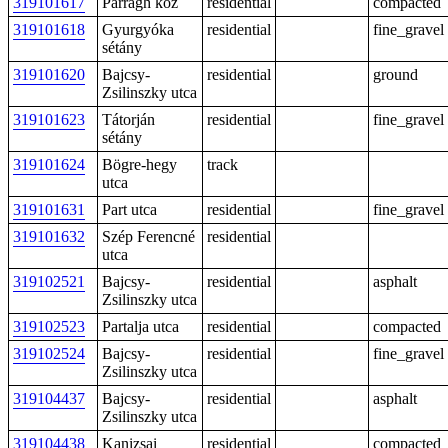
319101617
Parragh köz
residential
compacted
319101618
Gyurgyóka
residential
fine_gravel
sétány
319101620
Bajcsy-
residential
ground
Zsilinszky utca
319101623
Tátorján
residential
fine_gravel
sétány
319101624
Bögre-hegy
track
utca
319101631
Part utca
residential
fine_gravel
319101632
Szép Ferencné
residential
utca
319102521
Bajcsy-
residential
asphalt
Zsilinszky utca
319102523
Partalja utca
residential
compacted
319102524
Bajcsy-
residential
fine_gravel
Zsilinszky utca
319104437
Bajcsy-
residential
asphalt
Zsilinszky utca
319104438
Kanizsai
residential
compacted