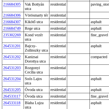
216684305
Vak Bottyán
residential
paving_sto
utca
216684306
Vörösmarty tér
residential
216684307
Kikötő utca
residential
asphalt
216684749
Rege utca
residential
asphalt
235302269
Kond vezér
residential
fine_gravel
utca
264531201
Bajcsy-
residential
asphalt
Zsilinszky utca
264531202
Kanizsai
residential
compacted
Dorottya utca
264531203
Rozgonyi
residential
Cecília utca
264531204
Soós Lajos
residential
asphalt
utca
264531205
Óvoda utca
residential
asphalt
264533117
Óvoda utca
residential
fine_gravel
264533118
Blaha Lujza
residential
asphalt
utca