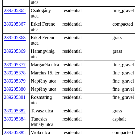
utca
289205365
Csalogány
residential
fine_gravel
utca
289205367
Erkel Ferenc
residential
compacted
utca
289205368
Erkel Ferenc
residential
grass
utca
289205369
Harangvirág
residential
grass
utca
289205377
Margaréta utca
residential
fine_gravel
289205378
Március 15. tér
residential
fine_gravel
289205379
Napfény utca
residential
fine_gravel
289205380
Napfény utca
residential
fine_gravel
289205381
Rozmaring
residential
fine_gravel
utca
289205382
Tavasz utca
residential
grass
289205384
Táncsics
residential
asphalt
Mihály utca
289205385
Viola utca
residential
compacted