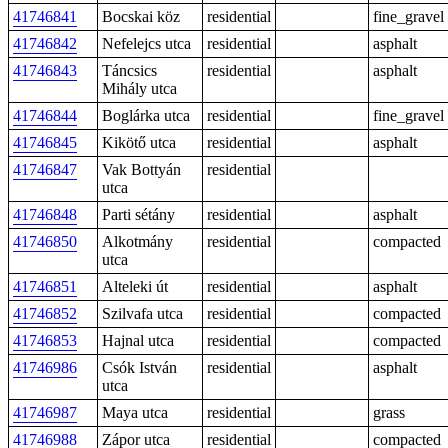
41746841
Bocskai köz
residential
fine_gravel
41746842
Nefelejcs utca
residential
asphalt
41746843
Táncsics
residential
asphalt
Mihály utca
41746844
Boglárka utca
residential
fine_gravel
41746845
Kikötő utca
residential
asphalt
41746847
Vak Bottyán
residential
utca
41746848
Parti sétány
residential
asphalt
41746850
Alkotmány
residential
compacted
utca
41746851
Alteleki út
residential
asphalt
41746852
Szilvafa utca
residential
compacted
41746853
Hajnal utca
residential
compacted
41746986
Csók István
residential
asphalt
utca
41746987
Maya utca
residential
grass
41746988
Zápor utca
residential
compacted