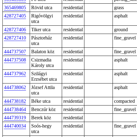
365469805
Rövid utca
residential
grass
428727405
Rigóvölgyi
residential
asphalt
utca
428727406
Tiker utca
residential
ground
428727410
Pásztorház
residential
fine_gravel
utca
444737507
Balaton köz
residential
fine_gravel
444737508
Csizmadia
residential
asphalt
Károly utca
444737962
Szilágyi
residential
asphalt
Erzsébet utca
444738062
József Attila
residential
asphalt
utca
444738182
Béke utca
residential
compacted
444738464
Benczúr köz
residential
fine_gravel
444739319
Berek köz
residential
444740034
Soós-hegy
residential
fine_gravel
utca