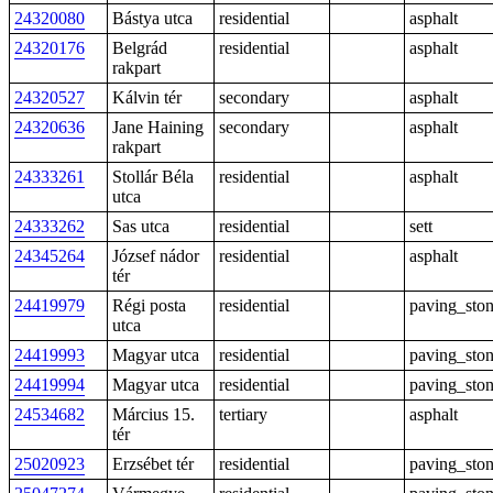
24320080
Bástya utca
residential
asphalt
24320176
Belgrád
residential
asphalt
rakpart
24320527
Kálvin tér
secondary
asphalt
24320636
Jane Haining
secondary
asphalt
rakpart
24333261
Stollár Béla
residential
asphalt
utca
24333262
Sas utca
residential
sett
24345264
József nádor
residential
asphalt
tér
24419979
Régi posta
residential
paving_sto
utca
24419993
Magyar utca
residential
paving_sto
24419994
Magyar utca
residential
paving_sto
24534682
Március 15.
tertiary
asphalt
tér
25020923
Erzsébet tér
residential
paving_sto