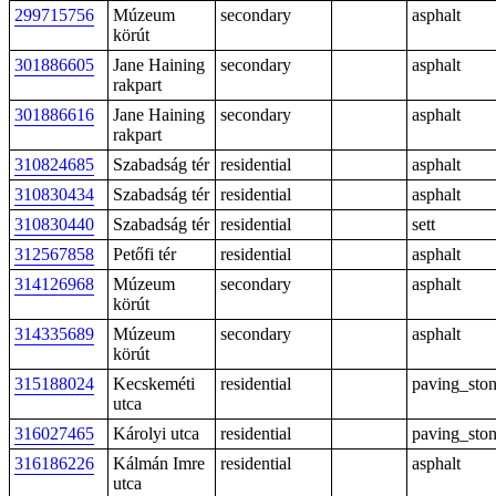
299715756
Múzeum
secondary
asphalt
körút
301886605
Jane Haining
secondary
asphalt
rakpart
301886616
Jane Haining
secondary
asphalt
rakpart
310824685
Szabadság tér
residential
asphalt
310830434
Szabadság tér
residential
asphalt
310830440
Szabadság tér
residential
sett
312567858
Petőfi tér
residential
asphalt
314126968
Múzeum
secondary
asphalt
körút
314335689
Múzeum
secondary
asphalt
körút
315188024
Kecskeméti
residential
paving_sto
utca
316027465
Károlyi utca
residential
paving_sto
316186226
Kálmán Imre
residential
asphalt
utca