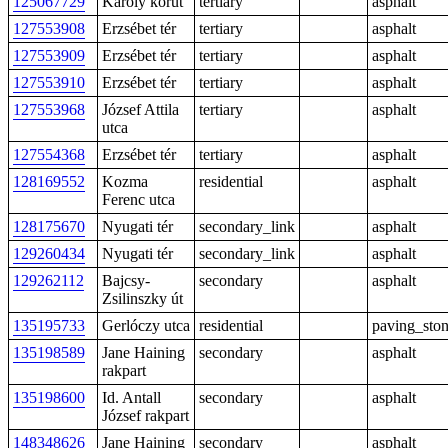
125067729
Károly körút
tertiary
asphalt
127553908
Erzsébet tér
tertiary
asphalt
127553909
Erzsébet tér
tertiary
asphalt
127553910
Erzsébet tér
tertiary
asphalt
127553968
József Attila
tertiary
asphalt
utca
127554368
Erzsébet tér
tertiary
asphalt
128169552
Kozma
residential
asphalt
Ferenc utca
128175670
Nyugati tér
secondary_link
asphalt
129260434
Nyugati tér
secondary_link
asphalt
129262112
Bajcsy-
secondary
asphalt
Zsilinszky út
135195733
Gerlóczy utca
residential
paving_sto
135198589
Jane Haining
secondary
asphalt
rakpart
135198600
Id. Antall
secondary
asphalt
József rakpart
148348626
Jane Haining
secondary
asphalt