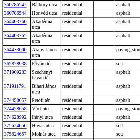
360786542
Báthory utca
residential
asphalt
360786544
Honvéd utca
residential
asphalt
364403760
Akadémia
residential
asphalt
utca
364403765
Akadémia
residential
asphalt
utca
364433600
Arany János
residential
paving_sto
utca
365878938
Fővám tér
residential
sett
371909283
Széchenyi
residential
asphalt
István tér
371911791
Bihari János
residential
asphalt
utca
374458657
Petőfi tér
residential
asphalt
374458658
Váci utca
residential
paving_sto
374628992
Irányi utca
residential
asphalt
375624656
Havas utca
residential
sett
375624657
Molnár utca
residential
sett