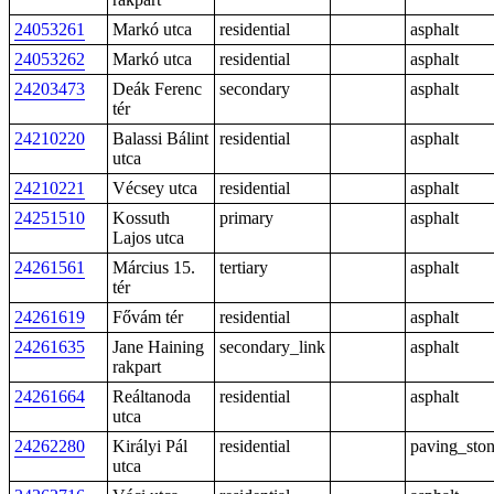
24053261
Markó utca
residential
asphalt
24053262
Markó utca
residential
asphalt
24203473
Deák Ferenc
secondary
asphalt
tér
24210220
Balassi Bálint
residential
asphalt
utca
24210221
Vécsey utca
residential
asphalt
24251510
Kossuth
primary
asphalt
Lajos utca
24261561
Március 15.
tertiary
asphalt
tér
24261619
Fővám tér
residential
asphalt
24261635
Jane Haining
secondary_link
asphalt
rakpart
24261664
Reáltanoda
residential
asphalt
utca
24262280
Királyi Pál
residential
paving_sto
utca