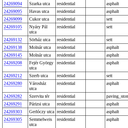
24269094
Szarka utca
residential
asphalt
24269095
Havas utca
residential
asphalt
24269099
Cukor utca
residential
sett
24269105
Nyáry Pál
residential
sett
utca
24269132
Sörház utca
residential
sett
24269138
Molnár utca
residential
asphalt
24269145
Molnár utca
residential
asphalt
24269208
Fejér György
residential
asphalt
utca
24269212
Szerb utca
residential
sett
24269280
Városház
residential
asphalt
utca
24269282
Szervita tér
residential
paving_sto
24269291
Párizsi utca
residential
asphalt
24269303
Gerlóczy utca
residential
asphalt
24269305
Semmelweis
residential
asphalt
utca