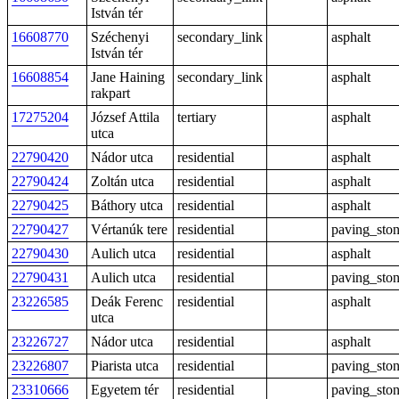
István tér
16608770
Széchenyi
secondary_link
asphalt
István tér
16608854
Jane Haining
secondary_link
asphalt
rakpart
17275204
József Attila
tertiary
asphalt
utca
22790420
Nádor utca
residential
asphalt
22790424
Zoltán utca
residential
asphalt
22790425
Báthory utca
residential
asphalt
22790427
Vértanúk tere
residential
paving_sto
22790430
Aulich utca
residential
asphalt
22790431
Aulich utca
residential
paving_sto
23226585
Deák Ferenc
residential
asphalt
utca
23226727
Nádor utca
residential
asphalt
23226807
Piarista utca
residential
paving_sto
23310666
Egyetem tér
residential
paving_sto