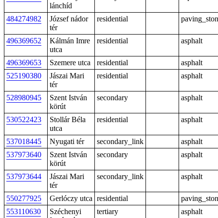
lánchíd
484274982
József nádor
residential
paving_sto
tér
496369652
Kálmán Imre
residential
asphalt
utca
496369653
Szemere utca
residential
asphalt
525190380
Jászai Mari
residential
asphalt
tér
528980945
Szent István
secondary
asphalt
körút
530522423
Stollár Béla
residential
asphalt
utca
537018445
Nyugati tér
secondary_link
asphalt
537973640
Szent István
secondary
asphalt
körút
537973644
Jászai Mari
secondary_link
asphalt
tér
550277925
Gerlóczy utca
residential
paving_sto
553110630
Széchenyi
tertiary
asphalt