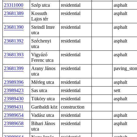
23311000
Szép utca
residential
asphalt
23681389
Kossuth
residential
asphalt
Lajos tér
23681390
Steindl Imre
residential
asphalt
utca
23681392
Széchenyi
residential
asphalt
utca
23681393
Vigyázó
residential
asphalt
Ferenc utca
23681399
Arany János
residential
paving_sto
utca
23989396
Mérleg utca
residential
asphalt
23989423
Sas utca
residential
sett
23989430
Tüköry utca
residential
asphalt
23989431
Garibaldi köz
construction
23989654
Vadász utca
residential
asphalt
23989658
Bihari János
residential
asphalt
utca