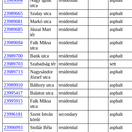
23989664
Nagy Ignác
residential
asphalt
utca
23989665
Szalay utca
residential
asphalt
23989681
Markó utca
residential
asphalt
23989685
Jászai Mari
residential
asphalt
tér
23989694
Falk Miksa
residential
asphalt
utca
23989700
Bank utca
residential
asphalt
23989703
Szabadság tér
residential
sett
23989713
Nagysándor
residential
asphalt
József utca
23989910
Báthory utca
residential
asphalt
23995417
Balaton utca
residential
asphalt
23995915
Falk Miksa
residential
asphalt
utca
23996181
Szent István
secondary
asphalt
körút
23996993
Stollár Béla
residential
asphalt