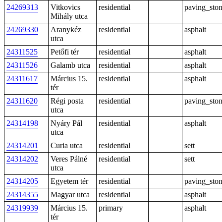
24269313
Vitkovics
residential
paving_sto
Mihály utca
24269330
Aranykéz
residential
asphalt
utca
24311525
Petőfi tér
residential
asphalt
24311526
Galamb utca
residential
asphalt
24311617
Március 15.
residential
asphalt
tér
24311620
Régi posta
residential
paving_sto
utca
24314198
Nyáry Pál
residential
asphalt
utca
24314201
Curia utca
residential
sett
24314202
Veres Pálné
residential
sett
utca
24314205
Egyetem tér
residential
paving_sto
24314355
Magyar utca
residential
asphalt
24319939
Március 15.
primary
asphalt
tér