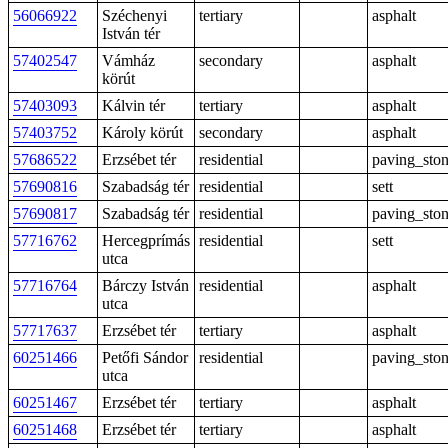
56066922
Széchenyi
tertiary
asphalt
István tér
57402547
Vámház
secondary
asphalt
körút
57403093
Kálvin tér
tertiary
asphalt
57403752
Károly körút
secondary
asphalt
57686522
Erzsébet tér
residential
paving_sto
57690816
Szabadság tér
residential
sett
57690817
Szabadság tér
residential
paving_sto
57716762
Hercegprímás
residential
sett
utca
57716764
Bárczy István
residential
asphalt
utca
57717637
Erzsébet tér
tertiary
asphalt
60251466
Petőfi Sándor
residential
paving_sto
utca
60251467
Erzsébet tér
tertiary
asphalt
60251468
Erzsébet tér
tertiary
asphalt