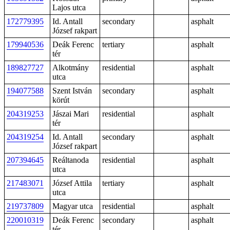
Lajos utca
172779395
Id. Antall
secondary
asphalt
József rakpart
179940536
Deák Ferenc
tertiary
asphalt
tér
189827727
Alkotmány
residential
asphalt
utca
194077588
Szent István
secondary
asphalt
körút
204319253
Jászai Mari
residential
asphalt
tér
204319254
Id. Antall
secondary
asphalt
József rakpart
207394645
Reáltanoda
residential
asphalt
utca
217483071
József Attila
tertiary
asphalt
utca
219737809
Magyar utca
residential
asphalt
220010319
Deák Ferenc
secondary
asphalt
tér