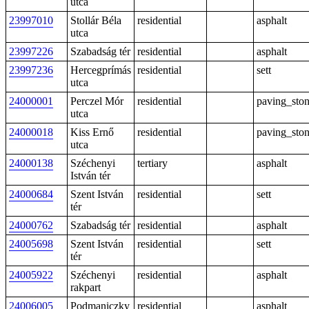
utca
23997010
Stollár Béla
residential
asphalt
utca
23997226
Szabadság tér
residential
asphalt
23997236
Hercegprímás
residential
sett
utca
24000001
Perczel Mór
residential
paving_sto
utca
24000018
Kiss Ernő
residential
paving_sto
utca
24000138
Széchenyi
tertiary
asphalt
István tér
24000684
Szent István
residential
sett
tér
24000762
Szabadság tér
residential
asphalt
24005698
Szent István
residential
sett
tér
24005922
Széchenyi
residential
asphalt
rakpart
24006005
Podmaniczky
residential
asphalt