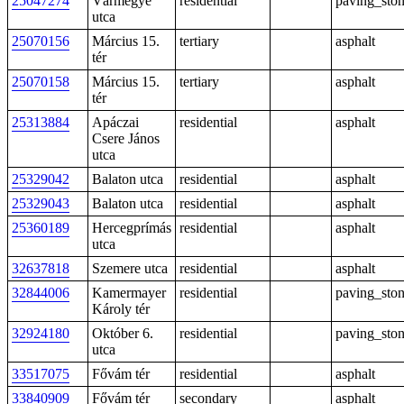
25047274
Vármegye
residential
paving_sto
utca
25070156
Március 15.
tertiary
asphalt
tér
25070158
Március 15.
tertiary
asphalt
tér
25313884
Apáczai
residential
asphalt
Csere János
utca
25329042
Balaton utca
residential
asphalt
25329043
Balaton utca
residential
asphalt
25360189
Hercegprímás
residential
asphalt
utca
32637818
Szemere utca
residential
asphalt
32844006
Kamermayer
residential
paving_sto
Károly tér
32924180
Október 6.
residential
paving_sto
utca
33517075
Fővám tér
residential
asphalt
33840909
Fővám tér
secondary
asphalt