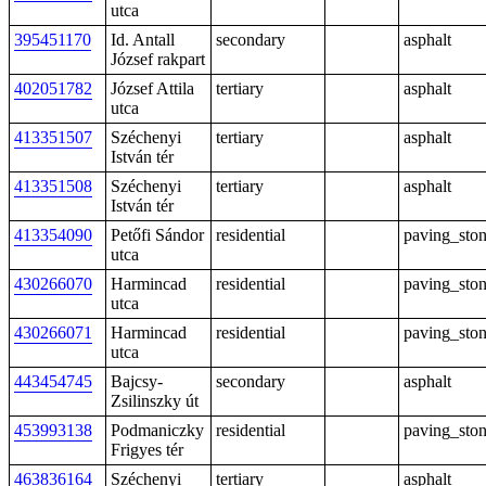
utca
395451170
Id. Antall
secondary
asphalt
József rakpart
402051782
József Attila
tertiary
asphalt
utca
413351507
Széchenyi
tertiary
asphalt
István tér
413351508
Széchenyi
tertiary
asphalt
István tér
413354090
Petőfi Sándor
residential
paving_sto
utca
430266070
Harmincad
residential
paving_sto
utca
430266071
Harmincad
residential
paving_sto
utca
443454745
Bajcsy-
secondary
asphalt
Zsilinszky út
453993138
Podmaniczky
residential
paving_sto
Frigyes tér
463836164
Széchenyi
tertiary
asphalt