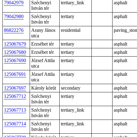
79042979
Széchenyi
tertiary_link
asphalt
István tér
79042980
Széchenyi
tertiary
asphalt
István tér
86822276
Arany János
residential
paving_sto
utca
125067679
Erzsébet tér
tertiary
asphalt
125067680
Erzsébet tér
tertiary
asphalt
125067690
József Attila
tertiary
asphalt
utca
125067691
József Attila
tertiary
asphalt
utca
125067697
Károly körút
secondary
asphalt
125067712
Széchenyi
tertiary
asphalt
István tér
125067713
Széchenyi
tertiary_link
asphalt
István tér
125067714
Széchenyi
tertiary_link
asphalt
István tér