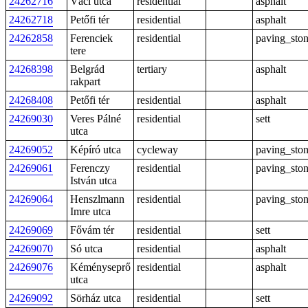
24262716
Váci utca
residential
asphalt
24262718
Petőfi tér
residential
asphalt
24262858
Ferenciek
residential
paving_sto
tere
24268398
Belgrád
tertiary
asphalt
rakpart
24268408
Petőfi tér
residential
asphalt
24269030
Veres Pálné
residential
sett
utca
24269052
Képíró utca
cycleway
paving_sto
24269061
Ferenczy
residential
paving_sto
István utca
24269064
Henszlmann
residential
paving_sto
Imre utca
24269069
Fővám tér
residential
sett
24269070
Só utca
residential
asphalt
24269076
Kéményseprő
residential
asphalt
utca
24269092
Sörház utca
residential
sett