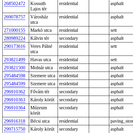
268502472
Kossuth
residential
asphalt
Lajos tér
269078757
Városház
residential
asphalt
utca
271000155
Markó utca
residential
sett
280989224
Kálvin tér
secondary
asphalt
290173616
Veres Pálné
residential
sett
utca
293821499
Havas utca
residential
sett
293821500
Molnár utca
residential
asphalt
295484598
Szemere utca
residential
asphalt
295484599
Szemere utca
residential
asphalt
296910362
Fővám tér
secondary
asphalt
296910363
Károly körút
secondary
asphalt
296910364
Múzeum
secondary
asphalt
körút
296916318
Bécsi utca
residential
paving_sto
299715750
Károly körút
secondary
asphalt