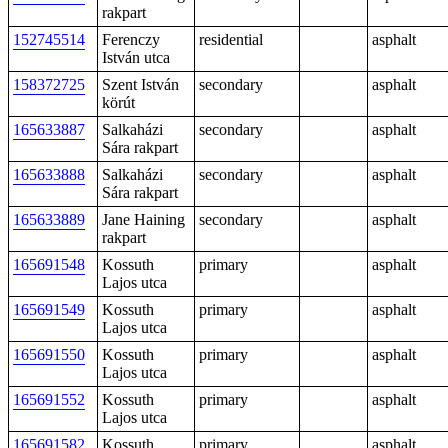
rakpart
152745514
Ferenczy
residential
asphalt
István utca
158372725
Szent István
secondary
asphalt
körút
165633887
Salkaházi
secondary
asphalt
Sára rakpart
165633888
Salkaházi
secondary
asphalt
Sára rakpart
165633889
Jane Haining
secondary
asphalt
rakpart
165691548
Kossuth
primary
asphalt
Lajos utca
165691549
Kossuth
primary
asphalt
Lajos utca
165691550
Kossuth
primary
asphalt
Lajos utca
165691552
Kossuth
primary
asphalt
Lajos utca
165691582
Kossuth
primary
asphalt