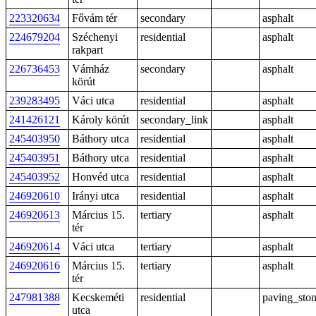
223320634
Fővám tér
secondary
asphalt
224679204
Széchenyi
residential
asphalt
rakpart
226736453
Vámház
secondary
asphalt
körút
239283495
Váci utca
residential
asphalt
241426121
Károly körút
secondary_link
asphalt
245403950
Báthory utca
residential
asphalt
245403951
Báthory utca
residential
asphalt
245403952
Honvéd utca
residential
asphalt
246920610
Irányi utca
residential
asphalt
246920613
Március 15.
tertiary
asphalt
tér
246920614
Váci utca
tertiary
asphalt
246920616
Március 15.
tertiary
asphalt
tér
247981388
Kecskeméti
residential
paving_sto
utca