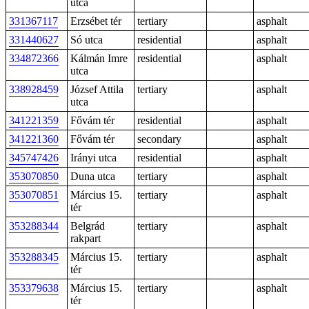
utca
331367117
Erzsébet tér
tertiary
asphalt
331440627
Só utca
residential
asphalt
334872366
Kálmán Imre
residential
asphalt
utca
338928459
József Attila
tertiary
asphalt
utca
341221359
Fővám tér
residential
asphalt
341221360
Fővám tér
secondary
asphalt
345747426
Irányi utca
residential
asphalt
353070850
Duna utca
tertiary
asphalt
353070851
Március 15.
tertiary
asphalt
tér
353288344
Belgrád
tertiary
asphalt
rakpart
353288345
Március 15.
tertiary
asphalt
tér
353379638
Március 15.
tertiary
asphalt
tér