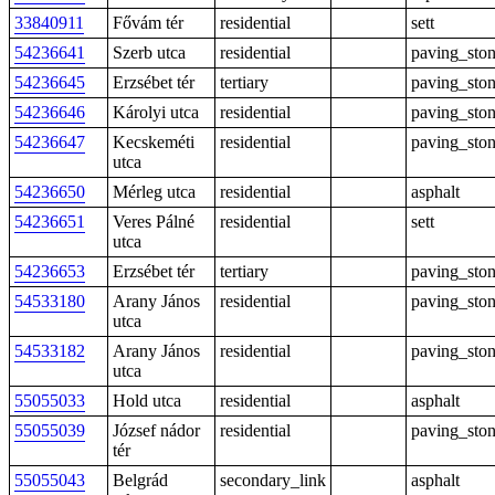
33840911
Fővám tér
residential
sett
54236641
Szerb utca
residential
paving_sto
54236645
Erzsébet tér
tertiary
paving_sto
54236646
Károlyi utca
residential
paving_sto
54236647
Kecskeméti
residential
paving_sto
utca
54236650
Mérleg utca
residential
asphalt
54236651
Veres Pálné
residential
sett
utca
54236653
Erzsébet tér
tertiary
paving_sto
54533180
Arany János
residential
paving_sto
utca
54533182
Arany János
residential
paving_sto
utca
55055033
Hold utca
residential
asphalt
55055039
József nádor
residential
paving_sto
tér
55055043
Belgrád
secondary_link
asphalt