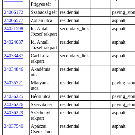
Frigyes tér
24006172
Szabadság tér
residential
paving_sto
24006577
Zoltán utca
residential
asphalt
24021598
Id. Antall
secondary_link
asphalt
József rakpart
24024087
Id. Antall
residential
asphalt
József rakpart
24033487
Carl Lutz
secondary_link
asphalt
rakpart
24034846
Akadémia
residential
asphalt
utca
24035721
Miatyánk
residential
paving_sto
utca
24036225
Bécsi utca
residential
paving_sto
24036226
Szervita tér
residential
paving_sto
24036229
Széchenyi
residential
asphalt
rakpart
24037540
Apáczai
residential
asphalt
Csere János