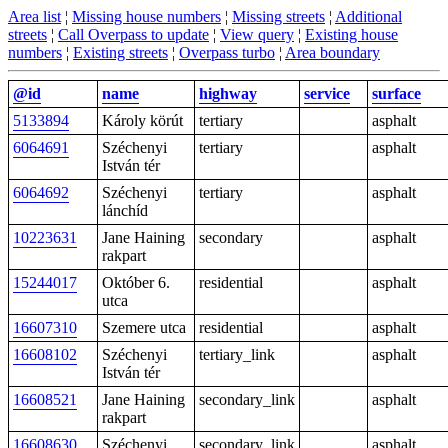
Area list
¦
Missing house numbers
¦
Missing streets
¦
Additional
streets
¦
Call Overpass to update
¦
View query
¦
Existing house
numbers
¦
Existing streets
¦
Overpass turbo
¦
Area boundary
@id
name
highway
service
surface
5133894
Károly körút
tertiary
asphalt
6064691
Széchenyi
tertiary
asphalt
István tér
6064692
Széchenyi
tertiary
asphalt
lánchíd
10223631
Jane Haining
secondary
asphalt
rakpart
15244017
Október 6.
residential
asphalt
utca
16607310
Szemere utca
residential
asphalt
16608102
Széchenyi
tertiary_link
asphalt
István tér
16608521
Jane Haining
secondary_link
asphalt
rakpart
16608630
Széchenyi
secondary_link
asphalt