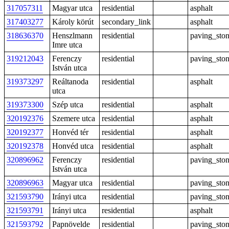
317057311
Magyar utca
residential
asphalt
317403277
Károly körút
secondary_link
asphalt
318636370
Henszlmann
residential
paving_sto
Imre utca
319212043
Ferenczy
residential
paving_sto
István utca
319373297
Reáltanoda
residential
asphalt
utca
319373300
Szép utca
residential
asphalt
320192376
Szemere utca
residential
asphalt
320192377
Honvéd tér
residential
asphalt
320192378
Honvéd utca
residential
asphalt
320896962
Ferenczy
residential
paving_sto
István utca
320896963
Magyar utca
residential
paving_sto
321593790
Irányi utca
residential
paving_sto
321593791
Irányi utca
residential
asphalt
321593792
Papnövelde
residential
paving_sto