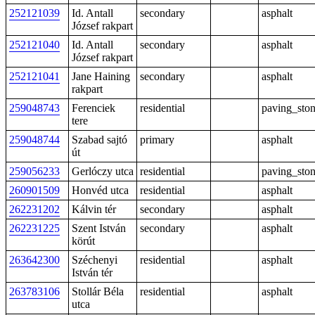
252121039
Id. Antall
secondary
asphalt
József rakpart
252121040
Id. Antall
secondary
asphalt
József rakpart
252121041
Jane Haining
secondary
asphalt
rakpart
259048743
Ferenciek
residential
paving_sto
tere
259048744
Szabad sajtó
primary
asphalt
út
259056233
Gerlóczy utca
residential
paving_sto
260901509
Honvéd utca
residential
asphalt
262231202
Kálvin tér
secondary
asphalt
262231225
Szent István
secondary
asphalt
körút
263642300
Széchenyi
residential
asphalt
István tér
263783106
Stollár Béla
residential
asphalt
utca