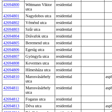
42694800
Wittmann Viktor
residential
utca
42694801
Nagydobos utca
residential
42694802
Véménd utca
residential
42694803
Szűr utca
residential
42694804
Drávafok utca
residential
42694805
Beremend utca
residential
42694806
Egerág utca
residential
42694807
Gyöngyfa utca
residential
42694808
Kevermes utca
residential
42694809
Hímesháza utca
residential
42694810
Marosvásárhely
residential
asph
utca
42694811
Marosvásárhely
residential
asph
utca
42694812
Fogaras utca
residential
42694813
Déva utca
residential
asph