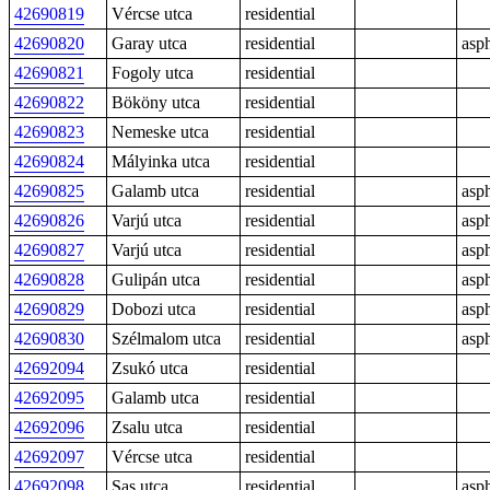
42690819
Vércse utca
residential
42690820
Garay utca
residential
asph
42690821
Fogoly utca
residential
42690822
Bököny utca
residential
42690823
Nemeske utca
residential
42690824
Mályinka utca
residential
42690825
Galamb utca
residential
asph
42690826
Varjú utca
residential
asph
42690827
Varjú utca
residential
asph
42690828
Gulipán utca
residential
asph
42690829
Dobozi utca
residential
asph
42690830
Szélmalom utca
residential
asph
42692094
Zsukó utca
residential
42692095
Galamb utca
residential
42692096
Zsalu utca
residential
42692097
Vércse utca
residential
42692098
Sas utca
residential
asph