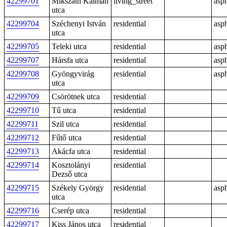
42299701
Mikszáth Kálmán
living_street
asph
utca
42299704
Széchenyi István
residential
asph
utca
42299705
Teleki utca
residential
asph
42299707
Hársfa utca
residential
asph
42299708
Gyöngyvirág
residential
asph
utca
42299709
Csörötnek utca
residential
42299710
Tű utca
residential
42299711
Szil utca
residential
42299712
Fűtő utca
residential
42299713
Akácfa utca
residential
42299714
Kosztolányi
residential
Dezső utca
42299715
Székely György
residential
asph
utca
42299716
Cserép utca
residential
42299717
Kiss János utca
residential