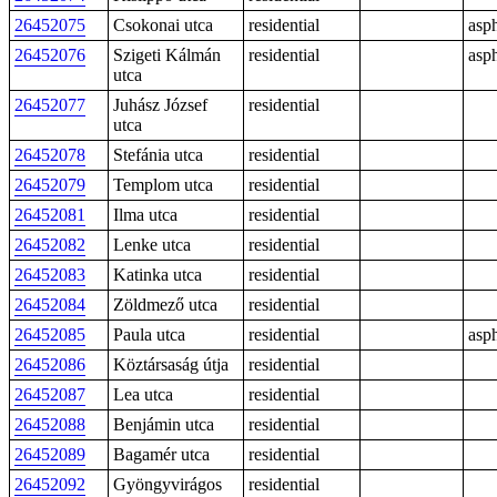
26452075
Csokonai utca
residential
asph
26452076
Szigeti Kálmán
residential
asph
utca
26452077
Juhász József
residential
utca
26452078
Stefánia utca
residential
26452079
Templom utca
residential
26452081
Ilma utca
residential
26452082
Lenke utca
residential
26452083
Katinka utca
residential
26452084
Zöldmező utca
residential
26452085
Paula utca
residential
asph
26452086
Köztársaság útja
residential
26452087
Lea utca
residential
26452088
Benjámin utca
residential
26452089
Bagamér utca
residential
26452092
Gyöngyvirágos
residential