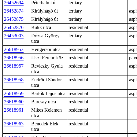
26452694
Péterhalmi út
tertiary
26452874
Királyhágó út
tertiary
asph
26452875
Királyhágó út
tertiary
asph
26452876
Bükk utca
residential
asph
26453003
Dózsa György
tertiary
asph
utca
26618953
Hengersor utca
residential
asph
26618956
Liszt Ferenc köz
residential
pav
26618957
Reviczky Gyula
residential
asph
utca
26618958
Endrődi Sándor
residential
asph
utca
26618959
Bartók Lajos utca
residential
asph
26618960
Barcsay utca
residential
26618961
Mikes Kelemen
residential
utca
26618963
Benedek Elek
residential
utca