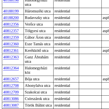
40188198
Halomegyházi
residential
utca
40188199
Háromszéki utca
residential
40188200
Rudavszky utca
residential
asph
40812356
Verőce utca
residential
40812357
Tölgyesi utca
residential
asph
40812359
Gábor Áron utca
residential
40812360
Esze Tamás utca
residential
40812361
Kerékkötő utca
residential
asph
40812363
Ganz Ábrahám
residential
utca
40812364
Halomegyházi
residential
köz
40812657
Bója utca
residential
asph
40812708
Abonyfalva utca
residential
40812709
Szakolcai utca
residential
40813086
Csörszárok utca
residential
40813087
Török Bálint utca
residential