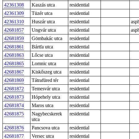
42361308
Kaszás utca
residential
42361309
Tüzér utca
residential
42361310
Huszár utca
residential
asph
42681857
Ungvár utca
residential
asph
42681859
Gömbakác utca
residential
42681861
Bártfa utca
residential
42681863
Lőcse utca
residential
42681865
Lomnic utca
residential
42681867
Kiskőszeg utca
residential
42681869
Tátrafüred tér
residential
42681872
Temesvár utca
residential
42681873
Hópehely utca
residential
42681874
Maros utca
residential
42681875
Nagybecskerek
residential
utca
42681876
Pancsova utca
residential
42681877
Versec utca
residential