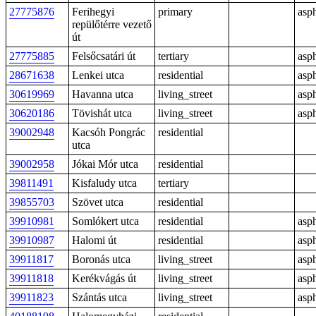
27775876
Ferihegyi
primary
asph
repülőtérre vezető
út
27775885
Felsőcsatári út
tertiary
asph
28671638
Lenkei utca
residential
asph
30619969
Havanna utca
living_street
asph
30620186
Tövishát utca
living_street
asph
39002948
Kacsóh Pongrác
residential
utca
39002958
Jókai Mór utca
residential
39811491
Kisfaludy utca
tertiary
39855703
Szövet utca
residential
39910981
Somlókert utca
residential
asph
39910987
Halomi út
residential
asph
39911817
Boronás utca
living_street
asph
39911818
Kerékvágás út
living_street
asph
39911823
Szántás utca
living_street
asph