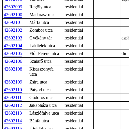
42692099
Regöly utca
residential
42692100
Madarász utca
residential
42692101
Márfa utca
residential
42692102
Zombor utca
residential
42692103
Gyékény tér
residential
asph
42692104
Lakitelek utca
residential
42692105
Flór Ferenc utca
residential
dirt
42692106
Szalafő utca
residential
42692108
Kisasszonyfa
residential
utca
42692109
Zsira utca
residential
42692110
Pátyod utca
residential
42692111
Gádoros utca
residential
42692112
Jakabháza utca
residential
42692113
Lászlófalva utca
residential
42692114
Bánfa utca
residential
42692115
Újvidék utca
residential