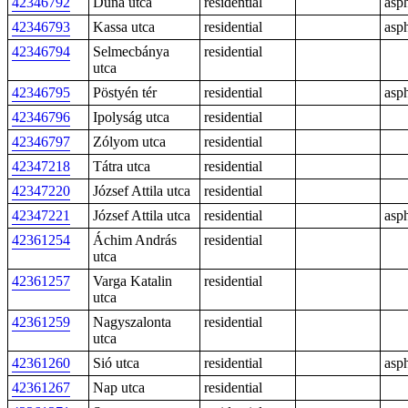
42346792
Duna utca
residential
asph
42346793
Kassa utca
residential
asph
42346794
Selmecbánya
residential
utca
42346795
Pöstyén tér
residential
asph
42346796
Ipolyság utca
residential
42346797
Zólyom utca
residential
42347218
Tátra utca
residential
42347220
József Attila utca
residential
42347221
József Attila utca
residential
asph
42361254
Áchim András
residential
utca
42361257
Varga Katalin
residential
utca
42361259
Nagyszalonta
residential
utca
42361260
Sió utca
residential
asph
42361267
Nap utca
residential