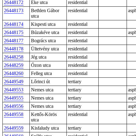
26448172
Eke utca
residential
26448173
Bethlen Gábor
residential
asph
utca
26448174
Kispesti utca
residential
26448175
Búzakéve utca
residential
asph
26448177
Bogrács utca
residential
26448178
Ültetvény utca
residential
26448258
Jég utca
residential
26448259
Ózon utca
residential
26448260
Felleg utca
residential
26449549
Lőrinci út
tertiary
26449553
Nemes utca
tertiary
asph
26449555
Nemes utca
tertiary
asph
26449556
Nemes utca
tertiary
asph
26449558
Kettős-Körös
residential
asph
utca
26449559
Kisfaludy utca
tertiary