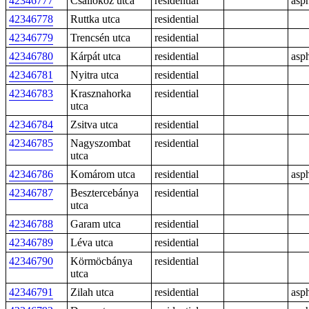
42346777
Csallóköz utca
residential
asph
42346778
Ruttka utca
residential
42346779
Trencsén utca
residential
42346780
Kárpát utca
residential
asph
42346781
Nyitra utca
residential
42346783
Krasznahorka
residential
utca
42346784
Zsitva utca
residential
42346785
Nagyszombat
residential
utca
42346786
Komárom utca
residential
asph
42346787
Besztercebánya
residential
utca
42346788
Garam utca
residential
42346789
Léva utca
residential
42346790
Körmöcbánya
residential
utca
42346791
Zilah utca
residential
asph