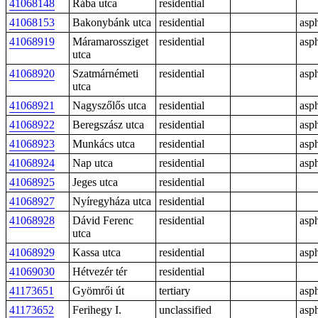
41068148
Rába utca
residential
41068153
Bakonybánk utca
residential
asph
41068919
Máramarossziget
residential
asph
utca
41068920
Szatmárnémeti
residential
asph
utca
41068921
Nagyszőlős utca
residential
asph
41068922
Beregszász utca
residential
asph
41068923
Munkács utca
residential
asph
41068924
Nap utca
residential
asph
41068925
Jeges utca
residential
41068927
Nyíregyháza utca
residential
41068928
Dávid Ferenc
residential
asph
utca
41068929
Kassa utca
residential
asph
41069030
Hétvezér tér
residential
41173651
Gyömrői út
tertiary
asph
41173652
Ferihegy I.
unclassified
asph