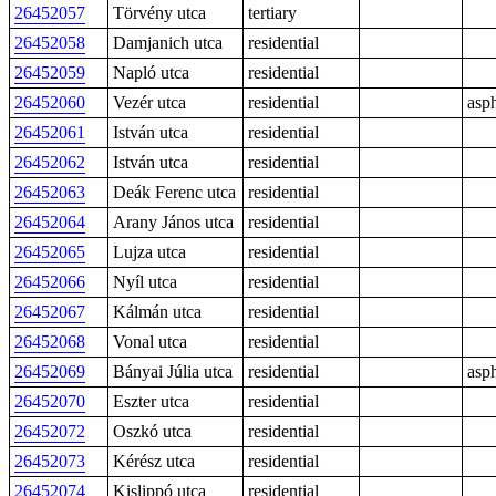
26452057
Törvény utca
tertiary
26452058
Damjanich utca
residential
26452059
Napló utca
residential
26452060
Vezér utca
residential
asph
26452061
István utca
residential
26452062
István utca
residential
26452063
Deák Ferenc utca
residential
26452064
Arany János utca
residential
26452065
Lujza utca
residential
26452066
Nyíl utca
residential
26452067
Kálmán utca
residential
26452068
Vonal utca
residential
26452069
Bányai Júlia utca
residential
asph
26452070
Eszter utca
residential
26452072
Oszkó utca
residential
26452073
Kérész utca
residential
26452074
Kislippó utca
residential