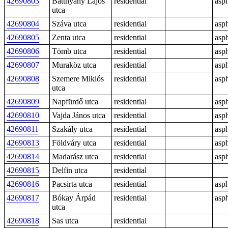
42690803
Batthyány Lajos
residential
asph
utca
42690804
Száva utca
residential
asph
42690805
Zenta utca
residential
asph
42690806
Tömb utca
residential
asph
42690807
Muraköz utca
residential
asph
42690808
Szemere Miklós
residential
asph
utca
42690809
Napfürdő utca
residential
asph
42690810
Vajda János utca
residential
asph
42690811
Szakály utca
residential
asph
42690813
Földváry utca
residential
asph
42690814
Madarász utca
residential
asph
42690815
Delfin utca
residential
42690816
Pacsirta utca
residential
asph
42690817
Bókay Árpád
residential
asph
utca
42690818
Sas utca
residential