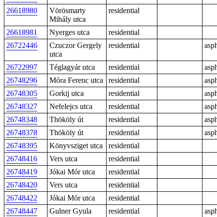
26618980
Vörösmarty
residential
Mihály utca
26618981
Nyerges utca
residential
26722446
Czuczor Gergely
residential
asph
utca
26722997
Téglagyár utca
residential
asph
26748296
Móra Ferenc utca
residential
asph
26748305
Gorkij utca
residential
asph
26748327
Nefelejcs utca
residential
asph
26748348
Thököly út
residential
asph
26748378
Thököly út
residential
asph
26748395
Könyvsziget utca
residential
26748416
Vers utca
residential
26748419
Jókai Mór utca
residential
26748420
Vers utca
residential
26748422
Jókai Mór utca
residential
26748447
Gulner Gyula
residential
asph