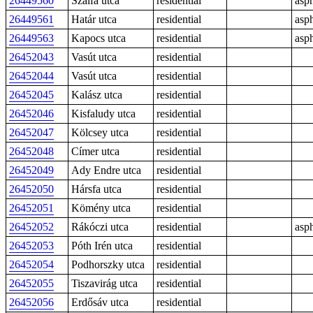
26449560
Szálfa utca
residential
asph
26449561
Határ utca
residential
asph
26449563
Kapocs utca
residential
asph
26452043
Vasút utca
residential
26452044
Vasút utca
residential
26452045
Kalász utca
residential
26452046
Kisfaludy utca
residential
26452047
Kölcsey utca
residential
26452048
Címer utca
residential
26452049
Ady Endre utca
residential
26452050
Hársfa utca
residential
26452051
Kömény utca
residential
26452052
Rákóczi utca
residential
asph
26452053
Póth Irén utca
residential
26452054
Podhorszky utca
residential
26452055
Tiszavirág utca
residential
26452056
Erdősáv utca
residential