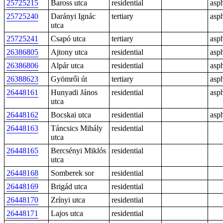
25725215
Baross utca
residential
asph
25725240
Darányi Ignác
tertiary
asph
utca
25725241
Csapó utca
tertiary
asph
26386805
Ajtony utca
residential
asph
26386806
Alpár utca
residential
asph
26388623
Gyömrői út
tertiary
asph
26448161
Hunyadi János
residential
asph
utca
26448162
Bocskai utca
residential
asph
26448163
Táncsics Mihály
residential
utca
26448165
Bercsényi Miklós
residential
utca
26448168
Somberek sor
residential
26448169
Brigád utca
residential
26448170
Zrínyi utca
residential
26448171
Lajos utca
residential