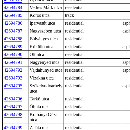
42694784
Vedres Márk utca
residential
42694785
Körös utca
track
42694786
Iparvasút utca
residential
asph
42694787
Nagyszeben utca
residential
asph
42694788
Bálványos utca
residential
42694789
Küküllő utca
residential
asph
42694790
Olt utca
residential
42694791
Nagyenyed utca
residential
asph
42694792
Vajdahunyad utca
residential
asph
42694793
Vízakna utca
residential
42694795
Székelyudvarhely
residential
asph
utca
42694796
Tarkő utca
residential
42694797
Óhuta utca
residential
42694798
Kolbányi Géza
residential
utca
42694799
Zaláta utca
residential