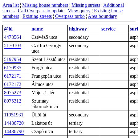
Area list
¦
Missing house numbers
¦
Missing streets
¦
Additional
streets
¦
Call Overpass to update
¦
View query
¦
Existing house
numbers
¦
Existing streets
¦
Overpass turbo
¦
Area boundary
@id
name
highway
service
sur
4478564
Csévéző utca
secondary
asph
5170103
Cziffra György
secondary
asph
utca
5197954
Szent László utca
residential
asph
6170935
Forgó utca
residential
asph
6172171
Frangepán utca
residential
asph
6172172
Álmos utca
residential
asph
8075273
Május 1. tér
residential
asph
8075312
Szurmay
residential
asph
tábornok utca
11951931
Üllői út
secondary
asph
14486720
Lakatos út
tertiary
asph
14486790
Csapó utca
tertiary
asph