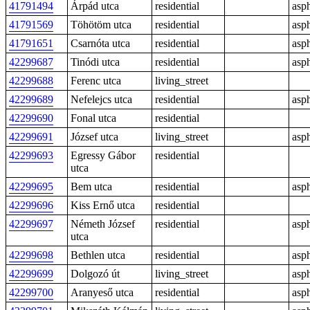
41791494
Árpád utca
residential
asph
41791569
Töhötöm utca
residential
asph
41791651
Csarnóta utca
residential
asph
42299687
Tinódi utca
residential
asph
42299688
Ferenc utca
living_street
42299689
Nefelejcs utca
residential
asph
42299690
Fonal utca
residential
42299691
József utca
living_street
asph
42299693
Egressy Gábor
residential
utca
42299695
Bem utca
residential
asph
42299696
Kiss Ernő utca
residential
42299697
Németh József
residential
asph
utca
42299698
Bethlen utca
residential
asph
42299699
Dolgozó út
living_street
asph
42299700
Aranyeső utca
residential
asph