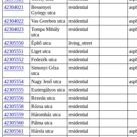
42304021
Bessenyei
residential
asph
György utca
42304022
Vas Gereben utca
residential
asph
42304023
Tompa Mihály
residential
asph
utca
42305550
Építő utca
living_street
42305551
Liget utca
residential
asph
42305552
Fedezék utca
residential
asph
42305553
Simonyi Géza
residential
asph
utca
42305554
Nagy Jenő utca
residential
asph
42305555
Esztergályos utca
residential
42305556
Rezeda utca
residential
42305558
Rózsa utca
residential
42305559
Háromház utca
residential
42305560
Pálma utca
residential
42305561
Hársfa utca
residential
asph