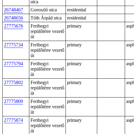
utca
26748467
Goroszló utca
residential
26748656
Tóth Árpád utca
residential
27775676
Ferihegyi
primary
asph
repülőtérre vezető
út
27775734
Ferihegyi
primary
asph
repülőtérre vezető
út
27775794
Ferihegyi
primary
asph
repülőtérre vezető
út
27775802
Ferihegyi
primary
asph
repülőtérre vezető
út
27775809
Ferihegyi
primary
asph
repülőtérre vezető
út
27775874
Ferihegyi
primary
asph
repülőtérre vezető
út