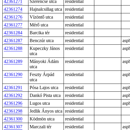
42361271
Szerencse utca
residential
42361274
Hajnalcsillag utca
residential
42361276
Vízöntő utca
residential
42361277
Mérő utca
residential
42361284
Barcika tér
residential
42361287
Benczúr utca
residential
asph
42361288
Kupeczky János
residential
asph
utca
42361289
Mányoki Ádám
residential
asph
utca
42361290
Feszty Árpád
residential
asph
utca
42361291
Pósa Lajos utca
residential
asph
42361292
Dankó Pista utca
residential
asph
42361296
Lugos utca
residential
asph
42361298
Jedlik Ányos utca
residential
42361300
Ködmön utca
residential
42361307
Marczali tér
residential
asph