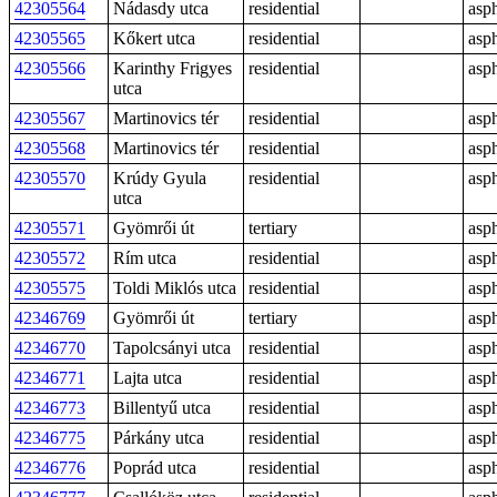
42305564
Nádasdy utca
residential
asph
42305565
Kőkert utca
residential
asph
42305566
Karinthy Frigyes
residential
asph
utca
42305567
Martinovics tér
residential
asph
42305568
Martinovics tér
residential
asph
42305570
Krúdy Gyula
residential
asph
utca
42305571
Gyömrői út
tertiary
asph
42305572
Rím utca
residential
asph
42305575
Toldi Miklós utca
residential
asph
42346769
Gyömrői út
tertiary
asph
42346770
Tapolcsányi utca
residential
asph
42346771
Lajta utca
residential
asph
42346773
Billentyű utca
residential
asph
42346775
Párkány utca
residential
asph
42346776
Poprád utca
residential
asph