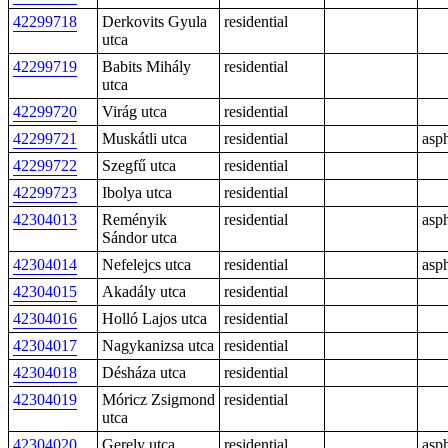
42299718
Derkovits Gyula
residential
utca
42299719
Babits Mihály
residential
utca
42299720
Virág utca
residential
42299721
Muskátli utca
residential
asph
42299722
Szegfű utca
residential
42299723
Ibolya utca
residential
42304013
Reményik
residential
asph
Sándor utca
42304014
Nefelejcs utca
residential
asph
42304015
Akadály utca
residential
42304016
Holló Lajos utca
residential
42304017
Nagykanizsa utca
residential
42304018
Désháza utca
residential
42304019
Móricz Zsigmond
residential
utca
42304020
Gerely utca
residential
asph