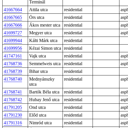
Terminál
41667664
Attila utca
residential
asph
41667665
Örs utca
residential
asph
41667666
Ákos mester utca
residential
asph
41699727
Megyer utca
residential
asph
41699944
Kálti Márk utca
residential
41699956
Kézai Simon utca
residential
41747161
Vajk utca
residential
asph
41768736
Semmelweis utca
residential
asph
41768739
Bihar utca
residential
41768740
Mednyánszky
residential
asph
utca
41768741
Bartók Béla utca
residential
asph
41768742
Hubay Jenő utca
residential
asph
41791205
Ond utca
residential
asph
41791230
Előd utca
residential
asph
41791316
Nimród utca
residential
asph