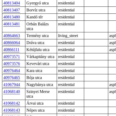
40813404
Gyergyó utca
residential
40813407
Borvíz utca
residential
40813480
Kandó tér
residential
40813481
Orbán Balázs
residential
utca
40864663
Termény utca
living_street
asph
40866064
Dráva utca
residential
asph
40866111
Kétújfalu utca
residential
asph
40973571
Várkapitány utca
residential
40973576
Kevevári utca
residential
40976464
Kara utca
residential
40976465
Bója utca
residential
41067944
Nagybánya utca
residential
asph
41068140
Szinyei Merse
residential
asph
utca
41068142
Árvai utca
residential
41068143
Népes utca
residential