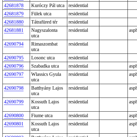
42681878
Kuróczy Pál utca
residential
42681879
Fülek utca
residential
42681880
Tátrafüred tér
residential
42681881
Nagyszalonta
residential
asph
utca
42690794
Rimaszombat
residential
utca
42690795
Losonc utca
residential
42690796
Szabadka utca
residential
asph
42690797
Wlassics Gyula
residential
asph
utca
42690798
Batthyány Lajos
residential
asph
utca
42690799
Kossuth Lajos
residential
asph
utca
42690800
Fiume utca
residential
asph
42690801
Kossuth Lajos
residential
asph
utca