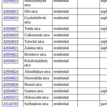
42694814
Bánffyhunyad
residential
asph
utca
42694815
Dés utca
residential
asph
42694816
Gyulafehérvár
residential
asph
utca
42694817
Torda utca
residential
asph
42694818
Csíkszereda utca
residential
42694819
Torockó utca
residential
asph
42694821
Zalatna utca
residential
asph
42694822
Beszterce utca
residential
42694823
Kézdivásárhely
residential
utca
42694824
Abrudbánya utca
residential
42694825
Orsovahida utca
residential
42694826
Brassó utca
residential
42694827
Szamos utca
residential
asph
42695072
Drávacsehi utca
residential
43142193
Szélmalom utca
residential
pav