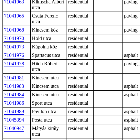
71041963
Klimscha Albert
residential
paving_
utca
71041965
Csuta Ferenc
residential
paving_
utca
71041968
Kincsem köz
residential
paving_
71041970
Hold utca
residential
71041973
Kápolna köz
residential
71041976
Spartacus utca
residential
asphalt
71041978
Hitch Róbert
residential
paving_
utca
71041981
Kincsem utca
residential
71041983
Kincsem utca
residential
asphalt
71041984
Kincsem utca
residential
asphalt
71041986
Sport utca
residential
71041989
Pavilon utca
residential
asphalt
71045394
Posta utca
residential
asphalt
71046947
Mátyás király
residential
asphalt
utca