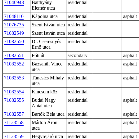
71046948
Batthyány
residential
Elemér utca
71048110
Kápolna utca
residential
asphalt
71076735
Szent István utca
residential
71082549
Szent István utca
residential
71082550
Dr. Cseresnyés
residential
Ernő utca
71082551
Fóti út
secondary
asphalt
71082552
Bazsanth Vince
residential
asphalt
utca
71082553
Táncsics Mihály
residential
asphalt
utca
71082554
Kincsem köz
residential
71082555
Budai Nagy
residential
asphalt
Antal utca
71082557
Bartók Béla utca
residential
asphalt
71123558
Márton Áron
residential
asphalt
utca
71123559
Hegyrejáró utca
residential
asphalt