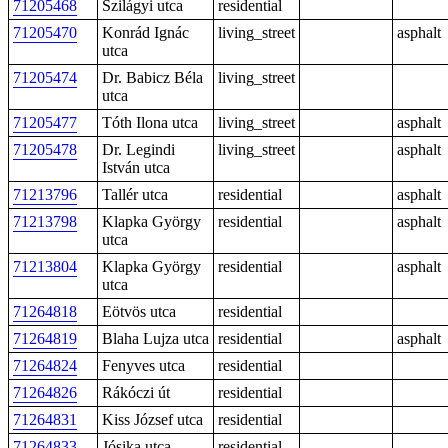
71205468
Szilágyi utca
residential
71205470
Konrád Ignác
living_street
asphalt
utca
71205474
Dr. Babicz Béla
living_street
utca
71205477
Tóth Ilona utca
living_street
asphalt
71205478
Dr. Legindi
living_street
asphalt
István utca
71213796
Tallér utca
residential
asphalt
71213798
Klapka György
residential
asphalt
utca
71213804
Klapka György
residential
asphalt
utca
71264818
Eötvös utca
residential
71264819
Blaha Lujza utca
residential
asphalt
71264824
Fenyves utca
residential
71264826
Rákóczi út
residential
71264831
Kiss József utca
residential
71264833
Jósika utca
residential