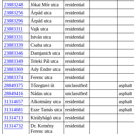
23883248
Jókai Mór utca
residential
23883256
Árpád utca
residential
23883296
Árpád utca
residential
23883311
Vajk utca
residential
23883331
István utca
residential
23883339
Csaba utca
residential
23883346
Damjanich utca
residential
23883349
Teleki Pál utca
residential
23883369
Ady Endre utca
residential
23883374
Ferenc utca
residential
28849375
Tőzegtavi út
unclassified
asphalt
28849416
Nádas utca
unclassified
asphalt
31314657
Alkotmány utca
residential
asphalt
31314681
Esze Tamás utca
residential
asphalt
31314713
Királyhágó utca
residential
31314732
Dr. Kemény
residential
Ferenc utca