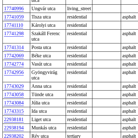
utca
17740996
Ungvár utca
living_street
17741059
Tisza utca
residential
asphalt
17741110
Károlyi utca
residential
17741298
Szakáll Ferenc
residential
asphalt
utca
17741314
Posta utca
residential
asphalt
17742069
Béke utca
residential
asphalt
17742774
Vasút utca
residential
asphalt
17742956
Gyöngyvirág
residential
asphalt
utca
17743029
Anna utca
residential
asphalt
17743058
Tünde utca
residential
asphalt
17743084
Júlia utca
residential
asphalt
17743315
Ida utca
residential
asphalt
22938181
Liget utca
residential
asphalt
22938194
Munkás utca
residential
asphalt
22938202
Rév utca
tertiary
asphalt