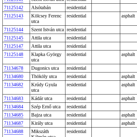
71125142
Alsótabán
residential
71125143
Kölcsey Ferenc
residential
asphalt
utca
71125144
Szent István utca
residential
71125145
Attila utca
residential
71125147
Attila utca
residential
71125148
Klapka György
residential
asphalt
utca
71134678
Dugonics utca
residential
71134680
Thököly utca
residential
asphalt
71134682
Krúdy Gyula
residential
asphalt
utca
71134683
Kádár utca
residential
asphalt
71134684
Szép Ernő utca
residential
71134685
Bajza utca
residential
asphalt
71134687
Király utca
residential
asphalt
71134688
Mikszáth
residential
Kálmán utca