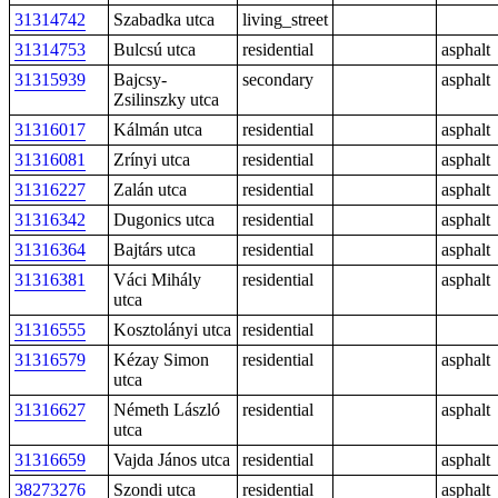
31314742
Szabadka utca
living_street
31314753
Bulcsú utca
residential
asphalt
31315939
Bajcsy-
secondary
asphalt
Zsilinszky utca
31316017
Kálmán utca
residential
asphalt
31316081
Zrínyi utca
residential
asphalt
31316227
Zalán utca
residential
asphalt
31316342
Dugonics utca
residential
asphalt
31316364
Bajtárs utca
residential
asphalt
31316381
Váci Mihály
residential
asphalt
utca
31316555
Kosztolányi utca
residential
31316579
Kézay Simon
residential
asphalt
utca
31316627
Németh László
residential
asphalt
utca
31316659
Vajda János utca
residential
asphalt
38273276
Szondi utca
residential
asphalt