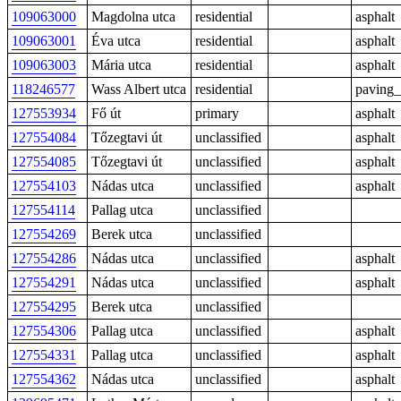
109063000
Magdolna utca
residential
asphalt
109063001
Éva utca
residential
asphalt
109063003
Mária utca
residential
asphalt
118246577
Wass Albert utca
residential
paving_
127553934
Fő út
primary
asphalt
127554084
Tőzegtavi út
unclassified
asphalt
127554085
Tőzegtavi út
unclassified
asphalt
127554103
Nádas utca
unclassified
asphalt
127554114
Pallag utca
unclassified
127554269
Berek utca
unclassified
127554286
Nádas utca
unclassified
asphalt
127554291
Nádas utca
unclassified
asphalt
127554295
Berek utca
unclassified
127554306
Pallag utca
unclassified
asphalt
127554331
Pallag utca
unclassified
asphalt
127554362
Nádas utca
unclassified
asphalt