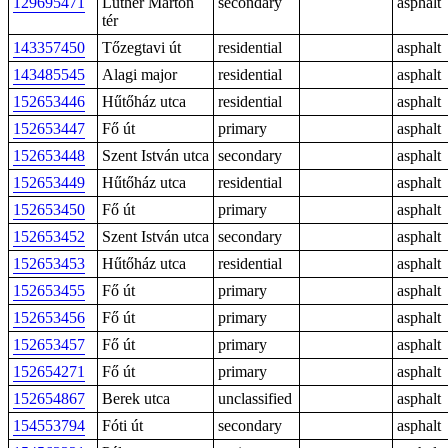
129695471
Luther Márton
secondary
asphalt
tér
143357450
Tőzegtavi út
residential
asphalt
143485545
Alagi major
residential
asphalt
152653446
Hűtőház utca
residential
asphalt
152653447
Fő út
primary
asphalt
152653448
Szent István utca
secondary
asphalt
152653449
Hűtőház utca
residential
asphalt
152653450
Fő út
primary
asphalt
152653452
Szent István utca
secondary
asphalt
152653453
Hűtőház utca
residential
asphalt
152653455
Fő út
primary
asphalt
152653456
Fő út
primary
asphalt
152653457
Fő út
primary
asphalt
152654271
Fő út
primary
asphalt
152654867
Berek utca
unclassified
asphalt
154553794
Fóti út
secondary
asphalt