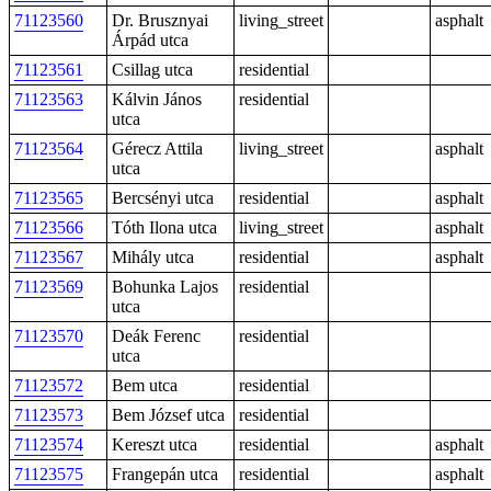
71123560
Dr. Brusznyai
living_street
asphalt
Árpád utca
71123561
Csillag utca
residential
71123563
Kálvin János
residential
utca
71123564
Gérecz Attila
living_street
asphalt
utca
71123565
Bercsényi utca
residential
asphalt
71123566
Tóth Ilona utca
living_street
asphalt
71123567
Mihály utca
residential
asphalt
71123569
Bohunka Lajos
residential
utca
71123570
Deák Ferenc
residential
utca
71123572
Bem utca
residential
71123573
Bem József utca
residential
71123574
Kereszt utca
residential
asphalt
71123575
Frangepán utca
residential
asphalt