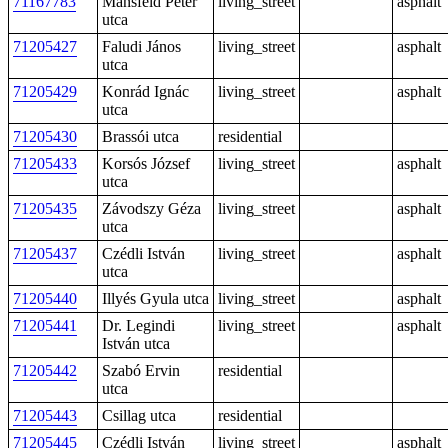
71167783
Mansfeld Péter
living_street
asphalt
utca
71205427
Faludi János
living_street
asphalt
utca
71205429
Konrád Ignác
living_street
asphalt
utca
71205430
Brassói utca
residential
71205433
Korsós József
living_street
asphalt
utca
71205435
Závodszy Géza
living_street
asphalt
utca
71205437
Czédli István
living_street
asphalt
utca
71205440
Illyés Gyula utca
living_street
asphalt
71205441
Dr. Legindi
living_street
asphalt
István utca
71205442
Szabó Ervin
residential
utca
71205443
Csillag utca
residential
71205445
Czédli István
living_street
asphalt