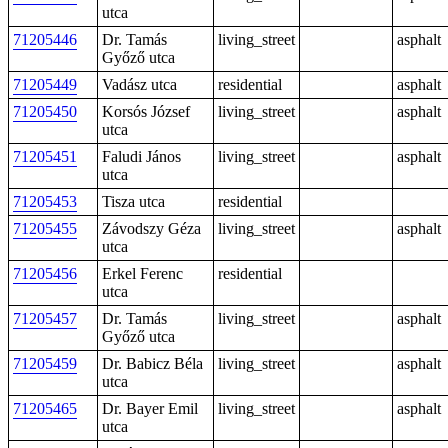
utca
71205446
Dr. Tamás
living_street
asphalt
Győző utca
71205449
Vadász utca
residential
asphalt
71205450
Korsós József
living_street
asphalt
utca
71205451
Faludi János
living_street
asphalt
utca
71205453
Tisza utca
residential
71205455
Závodszy Géza
living_street
asphalt
utca
71205456
Erkel Ferenc
residential
utca
71205457
Dr. Tamás
living_street
asphalt
Győző utca
71205459
Dr. Babicz Béla
living_street
asphalt
utca
71205465
Dr. Bayer Emil
living_street
asphalt
utca