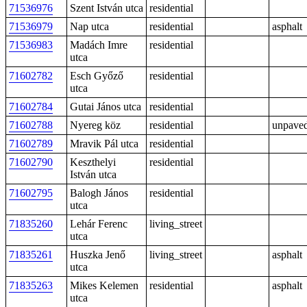
71536976
Szent István utca
residential
71536979
Nap utca
residential
asphalt
71536983
Madách Imre
residential
utca
71602782
Esch Győző
residential
utca
71602784
Gutai János utca
residential
71602788
Nyereg köz
residential
unpave
71602789
Mravik Pál utca
residential
71602790
Keszthelyi
residential
István utca
71602795
Balogh János
residential
utca
71835260
Lehár Ferenc
living_street
utca
71835261
Huszka Jenő
living_street
asphalt
utca
71835263
Mikes Kelemen
residential
asphalt
utca