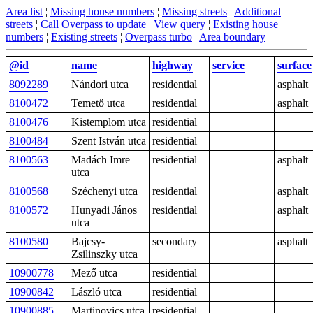
Area list
¦
Missing house numbers
¦
Missing streets
¦
Additional
streets
¦
Call Overpass to update
¦
View query
¦
Existing house
numbers
¦
Existing streets
¦
Overpass turbo
¦
Area boundary
@id
name
highway
service
surface
8092289
Nándori utca
residential
asphalt
8100472
Temető utca
residential
asphalt
8100476
Kistemplom utca
residential
8100484
Szent István utca
residential
8100563
Madách Imre
residential
asphalt
utca
8100568
Széchenyi utca
residential
asphalt
8100572
Hunyadi János
residential
asphalt
utca
8100580
Bajcsy-
secondary
asphalt
Zsilinszky utca
10900778
Mező utca
residential
10900842
László utca
residential
10900885
Martinovics utca
residential