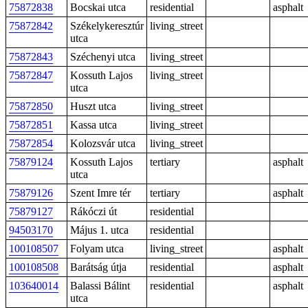
75872838
Bocskai utca
residential
asphalt
75872842
Székelykeresztúr
living_street
utca
75872843
Széchenyi utca
living_street
75872847
Kossuth Lajos
living_street
utca
75872850
Huszt utca
living_street
75872851
Kassa utca
living_street
75872854
Kolozsvár utca
living_street
75879124
Kossuth Lajos
tertiary
asphalt
utca
75879126
Szent Imre tér
tertiary
asphalt
75879127
Rákóczi út
residential
94503170
Május 1. utca
residential
100108507
Folyam utca
living_street
asphalt
100108508
Barátság útja
residential
asphalt
103640014
Balassi Bálint
residential
asphalt
utca