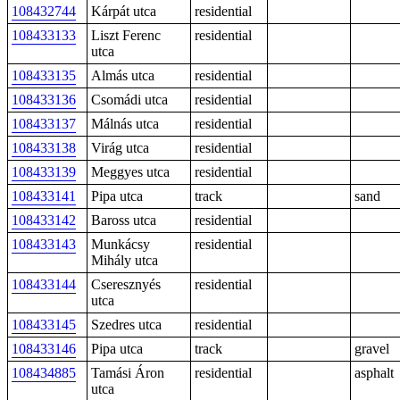
108432744
Kárpát utca
residential
108433133
Liszt Ferenc
residential
utca
108433135
Almás utca
residential
108433136
Csomádi utca
residential
108433137
Málnás utca
residential
108433138
Virág utca
residential
108433139
Meggyes utca
residential
108433141
Pipa utca
track
sand
108433142
Baross utca
residential
108433143
Munkácsy
residential
Mihály utca
108433144
Cseresznyés
residential
utca
108433145
Szedres utca
residential
108433146
Pipa utca
track
gravel
108434885
Tamási Áron
residential
asphalt
utca