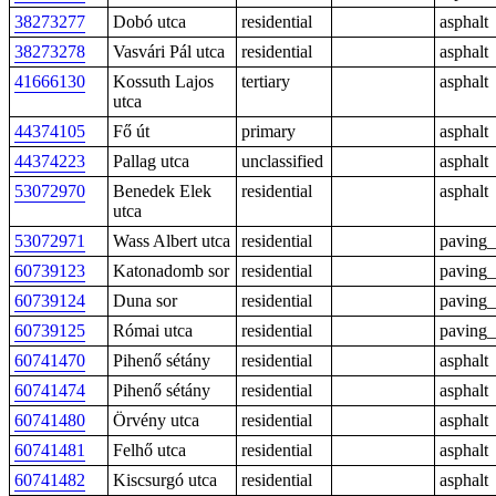
38273277
Dobó utca
residential
asphalt
38273278
Vasvári Pál utca
residential
asphalt
41666130
Kossuth Lajos
tertiary
asphalt
utca
44374105
Fő út
primary
asphalt
44374223
Pallag utca
unclassified
asphalt
53072970
Benedek Elek
residential
asphalt
utca
53072971
Wass Albert utca
residential
paving_
60739123
Katonadomb sor
residential
paving_
60739124
Duna sor
residential
paving_
60739125
Római utca
residential
paving_
60741470
Pihenő sétány
residential
asphalt
60741474
Pihenő sétány
residential
asphalt
60741480
Örvény utca
residential
asphalt
60741481
Felhő utca
residential
asphalt
60741482
Kiscsurgó utca
residential
asphalt