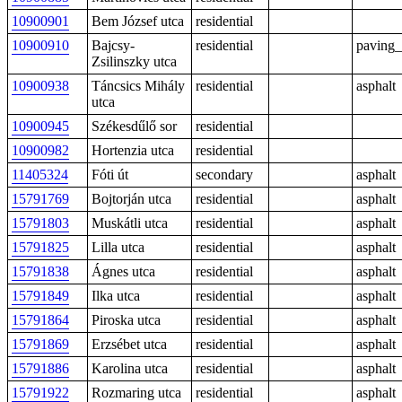
10900901
Bem József utca
residential
10900910
Bajcsy-
residential
paving_
Zsilinszky utca
10900938
Táncsics Mihály
residential
asphalt
utca
10900945
Székesdűlő sor
residential
10900982
Hortenzia utca
residential
11405324
Fóti út
secondary
asphalt
15791769
Bojtorján utca
residential
asphalt
15791803
Muskátli utca
residential
asphalt
15791825
Lilla utca
residential
asphalt
15791838
Ágnes utca
residential
asphalt
15791849
Ilka utca
residential
asphalt
15791864
Piroska utca
residential
asphalt
15791869
Erzsébet utca
residential
asphalt
15791886
Karolina utca
residential
asphalt
15791922
Rozmaring utca
residential
asphalt