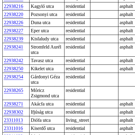
22938216
Kagyló utca
residential
asphalt
22938220
Pozsonyi utca
residential
asphalt
22938226
Duna utca
residential
asphalt
22938227
Eper utca
residential
asphalt
22938239
Kisfaludy utca
residential
asphalt
22938241
Stromfeld Aurél
residential
asphalt
utca
22938242
Tavasz utca
residential
asphalt
22938250
Kikelet utca
residential
asphalt
22938254
Gárdonyi Géza
residential
utca
22938265
Móricz
residential
Zsigmond utca
22938271
Akácfa utca
residential
asphalt
22938302
Ifjúság utca
residential
asphalt
23311013
Diófa utca
living_street
asphalt
23311016
Kiserdő utca
residential
asphalt