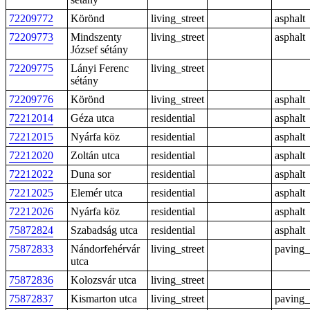
72209772
Körönd
living_street
asphalt
72209773
Mindszenty
living_street
asphalt
József sétány
72209775
Lányi Ferenc
living_street
sétány
72209776
Körönd
living_street
asphalt
72212014
Géza utca
residential
asphalt
72212015
Nyárfa köz
residential
asphalt
72212020
Zoltán utca
residential
asphalt
72212022
Duna sor
residential
asphalt
72212025
Elemér utca
residential
asphalt
72212026
Nyárfa köz
residential
asphalt
75872824
Szabadság utca
residential
asphalt
75872833
Nándorfehérvár
living_street
paving_
utca
75872836
Kolozsvár utca
living_street
75872837
Kismarton utca
living_street
paving_