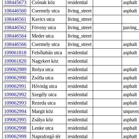
108445673
Csónak köz
residential
asphalt
108446560
Csermely utca
living_street
asphalt
108446561
Kavics utca
living_street
108446562
Föveny utca
living_street
paving_
108446564
Meder utca
living_street
108446566
Csermely utca
living_street
asphalt
109061818
Felsőtabán utca
residential
asphalt
109061820
Nagykert köz
residential
109062989
Ibolya utca
residential
asphalt
109062990
Zsófia utca
residential
asphalt
109062991
Hóvirág utca
residential
asphalt
109062992
Szegély utca
residential
asphalt
109062993
Rezeda utca
residential
asphalt
109062994
Margit köz
residential
unpave
109062995
Zsálya köz
residential
asphalt
109062998
Lenke utca
residential
asphalt
109062999
Napraforgó tér
residential
asphalt