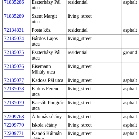
71835286
Eszterházy Pál
residential
asphalt
utca
71835289
Szent Margit
living_street
utca
72134831
Posta köz
residential
asphalt
72135074
Bárdos Lajos
living_street
utca
72135075
Eszterházy Pál
residential
ground
utca
72135076
Eisemann
living_street
Mihály utca
72135077
Kadosa Pál utca
living_street
asphalt
72135078
Farkas Ferenc
living_street
asphalt
utca
72135079
Kacsóh Pongrác
living_street
asphalt
utca
72209768
Állomás sétány
living_street
asphalt
72209770
Iskola sétány
living_street
asphalt
72209771
Kandó Kálmán
living_street
asphalt
sétány