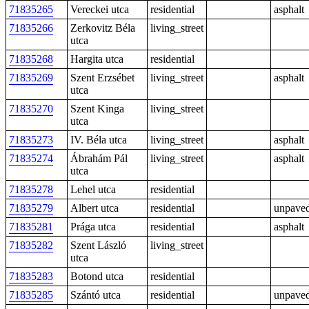
71835265
Vereckei utca
residential
asphalt
71835266
Zerkovitz Béla
living_street
utca
71835268
Hargita utca
residential
71835269
Szent Erzsébet
living_street
asphalt
utca
71835270
Szent Kinga
living_street
utca
71835273
IV. Béla utca
living_street
asphalt
71835274
Ábrahám Pál
living_street
asphalt
utca
71835278
Lehel utca
residential
71835279
Albert utca
residential
unpave
71835281
Prága utca
residential
asphalt
71835282
Szent László
living_street
utca
71835283
Botond utca
residential
71835285
Szántó utca
residential
unpave