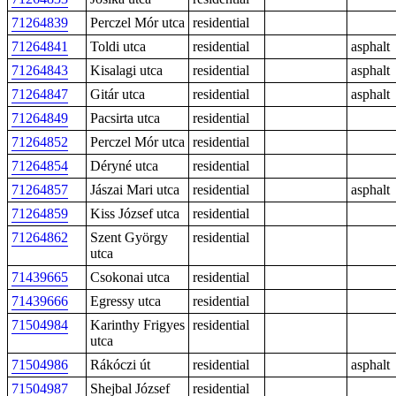
71264839
Perczel Mór utca
residential
71264841
Toldi utca
residential
asphalt
71264843
Kisalagi utca
residential
asphalt
71264847
Gitár utca
residential
asphalt
71264849
Pacsirta utca
residential
71264852
Perczel Mór utca
residential
71264854
Déryné utca
residential
71264857
Jászai Mari utca
residential
asphalt
71264859
Kiss József utca
residential
71264862
Szent György
residential
utca
71439665
Csokonai utca
residential
71439666
Egressy utca
residential
71504984
Karinthy Frigyes
residential
utca
71504986
Rákóczi út
residential
asphalt
71504987
Shejbal József
residential