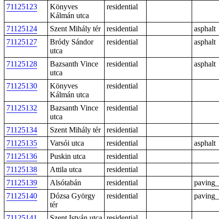
71125123
Könyves
residential
Kálmán utca
71125124
Szent Mihály tér
residential
asphalt
71125127
Bródy Sándor
residential
asphalt
utca
71125128
Bazsanth Vince
residential
asphalt
utca
71125130
Könyves
residential
Kálmán utca
71125132
Bazsanth Vince
residential
utca
71125134
Szent Mihály tér
residential
71125135
Varsói utca
residential
asphalt
71125136
Puskin utca
residential
71125138
Attila utca
residential
71125139
Alsótabán
residential
paving_
71125140
Dózsa György
residential
paving_
tér
71125141
Szent István utca
residential