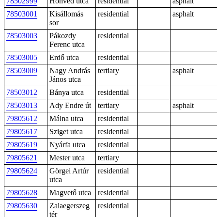
78502999
Honvéd utca
residential
asphalt
78503001
Kisállomás
residential
asphalt
sor
78503003
Pákozdy
residential
Ferenc utca
78503005
Erdő utca
residential
78503009
Nagy András
tertiary
asphalt
János utca
78503012
Bánya utca
residential
78503013
Ady Endre út
tertiary
asphalt
79805612
Málna utca
residential
79805617
Sziget utca
residential
79805619
Nyárfa utca
residential
79805621
Mester utca
tertiary
79805624
Görgei Artúr
residential
utca
79805628
Magvető utca
residential
79805630
Zalaegerszeg
residential
tér