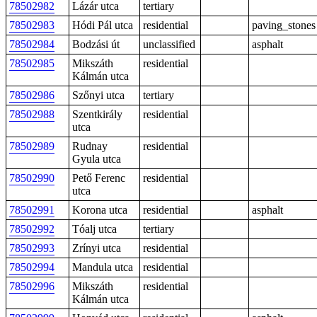
78502982
Lázár utca
tertiary
78502983
Hódi Pál utca
residential
paving_stones
78502984
Bodzási út
unclassified
asphalt
78502985
Mikszáth
residential
Kálmán utca
78502986
Szőnyi utca
tertiary
78502988
Szentkirály
residential
utca
78502989
Rudnay
residential
Gyula utca
78502990
Pető Ferenc
residential
utca
78502991
Korona utca
residential
asphalt
78502992
Tóalj utca
tertiary
78502993
Zrínyi utca
residential
78502994
Mandula utca
residential
78502996
Mikszáth
residential
Kálmán utca