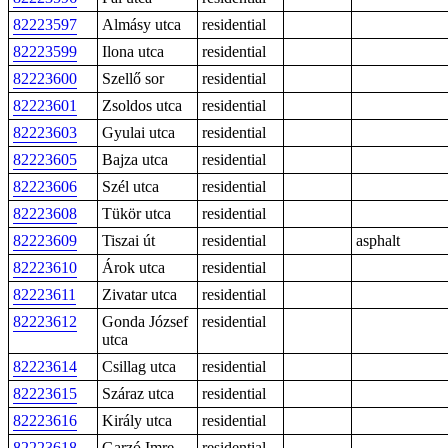
82223597
Almásy utca
residential
82223599
Ilona utca
residential
82223600
Szellő sor
residential
82223601
Zsoldos utca
residential
82223603
Gyulai utca
residential
82223605
Bajza utca
residential
82223606
Szél utca
residential
82223608
Tükör utca
residential
82223609
Tiszai út
residential
asphalt
82223610
Árok utca
residential
82223611
Zivatar utca
residential
82223612
Gonda József
residential
utca
82223614
Csillag utca
residential
82223615
Száraz utca
residential
82223616
Király utca
residential
82223618
Garzó Imre
residential