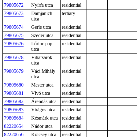
79805672
Nyírfa utca
residential
79805673
Damjanich
tertiary
utca
79805674
Gerle utca
residential
79805675
Szeder utca
residential
79805676
Lőrinc pap
residential
utca
79805678
Viharsarok
residential
utca
79805679
Váci Mihály
residential
utca
79805680
Mester utca
residential
79805681
Vívó utca
residential
79805682
Árendás utca
residential
79805683
Virágos utca
residential
79805684
Késmárk utca
residential
82220654
Nádor utca
residential
82220656
Kölcsey utca
residential