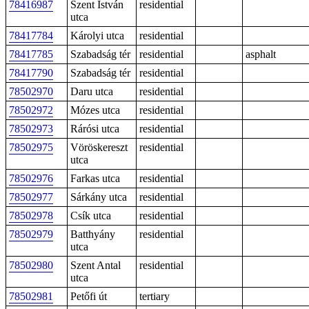
78416987
Szent István
residential
utca
78417784
Károlyi utca
residential
78417785
Szabadság tér
residential
asphalt
78417790
Szabadság tér
residential
78502970
Daru utca
residential
78502972
Mózes utca
residential
78502973
Rárósi utca
residential
78502975
Vöröskereszt
residential
utca
78502976
Farkas utca
residential
78502977
Sárkány utca
residential
78502978
Csík utca
residential
78502979
Batthyány
residential
utca
78502980
Szent Antal
residential
utca
78502981
Petőfi út
tertiary