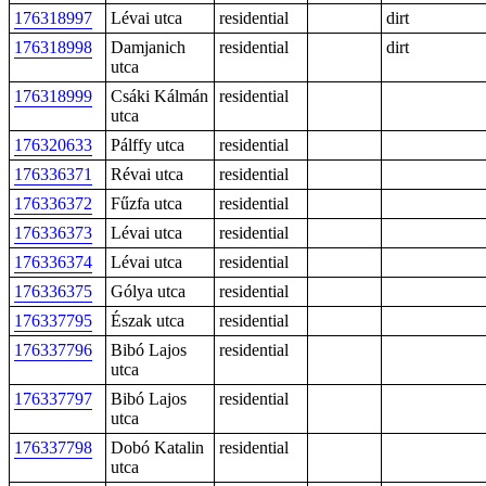
176318997
Lévai utca
residential
dirt
176318998
Damjanich
residential
dirt
utca
176318999
Csáki Kálmán
residential
utca
176320633
Pálffy utca
residential
176336371
Révai utca
residential
176336372
Fűzfa utca
residential
176336373
Lévai utca
residential
176336374
Lévai utca
residential
176336375
Gólya utca
residential
176337795
Észak utca
residential
176337796
Bibó Lajos
residential
utca
176337797
Bibó Lajos
residential
utca
176337798
Dobó Katalin
residential
utca