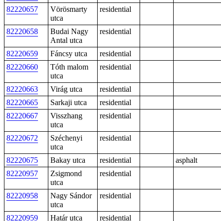
82220657
Vörösmarty
residential
utca
82220658
Budai Nagy
residential
Antal utca
82220659
Fáncsy utca
residential
82220660
Tóth malom
residential
utca
82220663
Virág utca
residential
82220665
Sarkaji utca
residential
82220667
Visszhang
residential
utca
82220672
Széchenyi
residential
utca
82220675
Bakay utca
residential
asphalt
82220957
Zsigmond
residential
utca
82220958
Nagy Sándor
residential
utca
82220959
Határ utca
residential