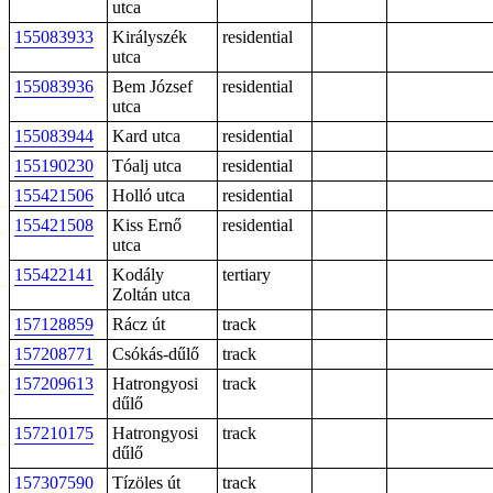
utca
155083933
Királyszék
residential
utca
155083936
Bem József
residential
utca
155083944
Kard utca
residential
155190230
Tóalj utca
residential
155421506
Holló utca
residential
155421508
Kiss Ernő
residential
utca
155422141
Kodály
tertiary
Zoltán utca
157128859
Rácz út
track
157208771
Csókás-dűlő
track
157209613
Hatrongyosi
track
dűlő
157210175
Hatrongyosi
track
dűlő
157307590
Tízöles út
track