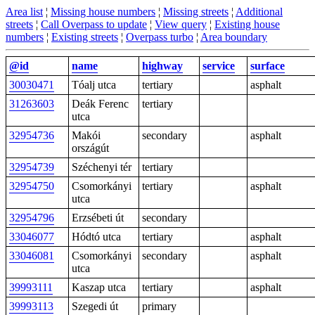
Area list
¦
Missing house numbers
¦
Missing streets
¦
Additional
streets
¦
Call Overpass to update
¦
View query
¦
Existing house
numbers
¦
Existing streets
¦
Overpass turbo
¦
Area boundary
@id
name
highway
service
surface
30030471
Tóalj utca
tertiary
asphalt
31263603
Deák Ferenc
tertiary
utca
32954736
Makói
secondary
asphalt
országút
32954739
Széchenyi tér
tertiary
32954750
Csomorkányi
tertiary
asphalt
utca
32954796
Erzsébeti út
secondary
33046077
Hódtó utca
tertiary
asphalt
33046081
Csomorkányi
secondary
asphalt
utca
39993111
Kaszap utca
tertiary
asphalt
39993113
Szegedi út
primary