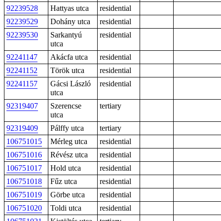
92239528
Hattyas utca
residential
92239529
Dohány utca
residential
92239530
Sarkantyú
residential
utca
92241147
Akácfa utca
residential
92241152
Török utca
residential
92241157
Gácsi László
residential
utca
92319407
Szerencse
tertiary
utca
92319409
Pálffy utca
tertiary
106751015
Mérleg utca
residential
106751016
Révész utca
residential
106751017
Hold utca
residential
106751018
Fűz utca
residential
106751019
Görbe utca
residential
106751020
Toldi utca
residential