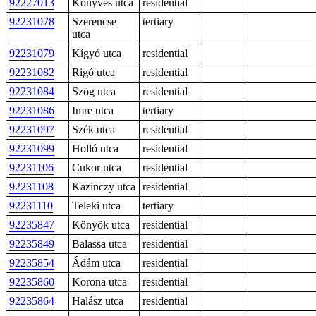
92227013
Könyves utca
residential
92231078
Szerencse
tertiary
utca
92231079
Kígyó utca
residential
92231082
Rigó utca
residential
92231084
Szög utca
residential
92231086
Imre utca
tertiary
92231097
Szék utca
residential
92231099
Holló utca
residential
92231106
Cukor utca
residential
92231108
Kazinczy utca
residential
92231110
Teleki utca
tertiary
92235847
Könyök utca
residential
92235849
Balassa utca
residential
92235854
Ádám utca
residential
92235860
Korona utca
residential
92235864
Halász utca
residential