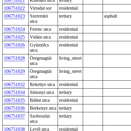
106751021
Kistöltés utca
tertiary
106751022
Virradat sor
residential
106751023
Szeremlei
tertiary
asphalt
utca
106751024
Ferenc utca
residential
106751025
Vidám utca
residential
106751026
Gyümölcs
residential
utca
106751028
Öregmagtár
living_street
utca
106751029
Öregmagtár
living_street
utca
106751032
Rekettye utca
residential
106751034
Simonyi utca
tertiary
106751035
Bálint utca
residential
106751036
Berkenye utca
tertiary
106751037
Szoboszlai
tertiary
utca
106751038
Levél utca
residential