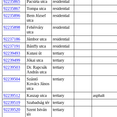
92235865
Pacsirta utca
residential
92235867
Tompa utca
residential
92235896
Bem József
residential
utca
92235898
Fehérváry
residential
utca
92237186
Jámbor utca
residential
92237191
Bánffy utca
residential
92239493
Kutasi út
tertiary
92239499
Jókai utca
tertiary
92239503
Dr. Rapcsák
tertiary
András utca
92239504
Szántó
tertiary
Kovács János
utca
92239512
Kaszap utca
tertiary
asphalt
92239519
Szabadság tér
tertiary
92239520
Szent István
tertiary
tér