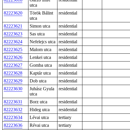
utca
82223620
Török Bálint
residential
utca
82223621
Simon utca
residential
82223623
Sas utca
residential
82223624
Nefelejcs utca
residential
82223625
Malom utca
residential
82223626
Lenkei utca
residential
82223627
Gomba utca
residential
82223628
Kaptár utca
residential
82223629
Dob utca
residential
82223630
Juhász Gyula
residential
utca
82223631
Borz utca
residential
82223632
Hideg utca
residential
82223634
Lévai utca
tertiary
82223636
Révai utca
tertiary