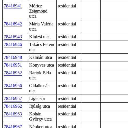
78416941
Móricz
residential
Zsigmond
utca
78416942
Mária Valéria
residential
utca
78416943
Kinizsi utca
residential
78416946
Takács Ferenc
residential
utca
78416948
Kálmán utca
residential
78416951
Könyves utca
residential
78416952
Bartók Béla
residential
utca
78416956
Oldalkosár
residential
utca
78416957
Liget sor
residential
78416962
Ifjúság utca
residential
78416963
Kohán
residential
György utca
78416967
Népkert utca
residential