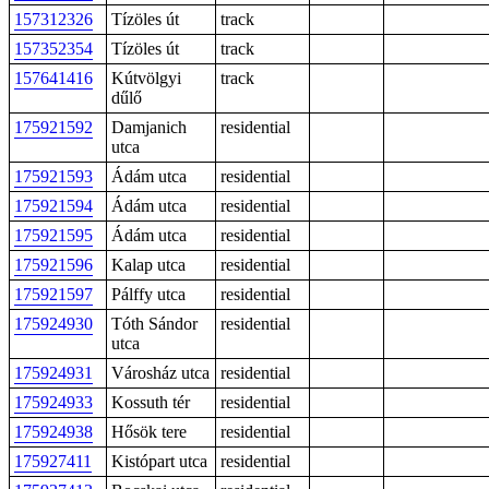
157312326
Tízöles út
track
157352354
Tízöles út
track
157641416
Kútvölgyi
track
dűlő
175921592
Damjanich
residential
utca
175921593
Ádám utca
residential
175921594
Ádám utca
residential
175921595
Ádám utca
residential
175921596
Kalap utca
residential
175921597
Pálffy utca
residential
175924930
Tóth Sándor
residential
utca
175924931
Városház utca
residential
175924933
Kossuth tér
residential
175924938
Hősök tere
residential
175927411
Kistópart utca
residential