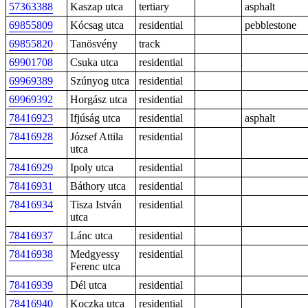
57363388
Kaszap utca
tertiary
asphalt
69855809
Kócsag utca
residential
pebblestone
69855820
Tanösvény
track
69901708
Csuka utca
residential
69969389
Szúnyog utca
residential
69969392
Horgász utca
residential
78416923
Ifjúság utca
residential
asphalt
78416928
József Attila
residential
utca
78416929
Ipoly utca
residential
78416931
Báthory utca
residential
78416934
Tisza István
residential
utca
78416937
Lánc utca
residential
78416938
Medgyessy
residential
Ferenc utca
78416939
Dél utca
residential
78416940
Koczka utca
residential