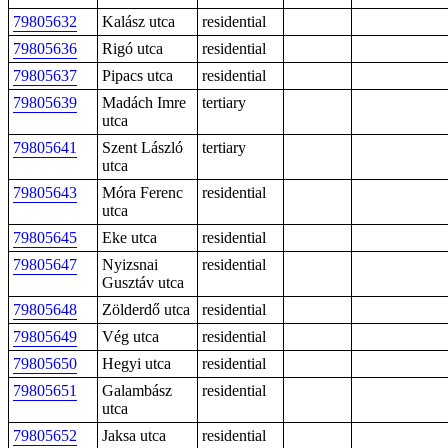
79805632
Kalász utca
residential
79805636
Rigó utca
residential
79805637
Pipacs utca
residential
79805639
Madách Imre
tertiary
utca
79805641
Szent László
tertiary
utca
79805643
Móra Ferenc
residential
utca
79805645
Eke utca
residential
79805647
Nyizsnai
residential
Gusztáv utca
79805648
Zölderdő utca
residential
79805649
Vég utca
residential
79805650
Hegyi utca
residential
79805651
Galambász
residential
utca
79805652
Jaksa utca
residential