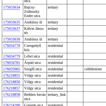
utca
175933634
Bajcsy-
tertiary
Zsilinszky
Endre utca
175933635
Andrássy út
tertiary
175933637
Kálvin János
tertiary
tér
175933639
Andrássy út
tertiary
176034778
Csengettyű
residential
köz
176034779
Lehel utca
residential
176034781
Árpád utca
residential
176035965
Szegfű utca
residential
cobblestone
176218855
Völgy utca
residential
176218856
Völgy utca
residential
176218857
Völgy utca
residential
176218858
Bethlen István
tertiary_link
utca
176224290
Galamb utca
residential