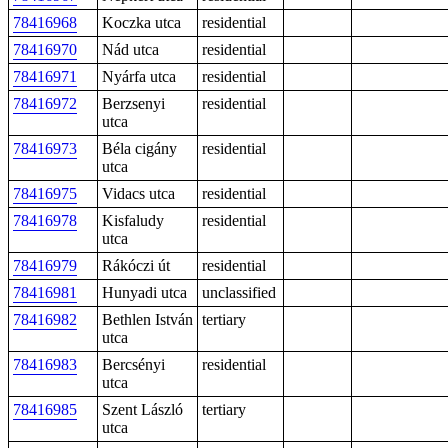
78416968
Koczka utca
residential
78416970
Nád utca
residential
78416971
Nyárfa utca
residential
78416972
Berzsenyi
residential
utca
78416973
Béla cigány
residential
utca
78416975
Vidacs utca
residential
78416978
Kisfaludy
residential
utca
78416979
Rákóczi út
residential
78416981
Hunyadi utca
unclassified
78416982
Bethlen István
tertiary
utca
78416983
Bercsényi
residential
utca
78416985
Szent László
tertiary
utca