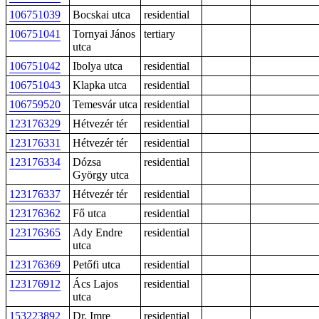
106751039
Bocskai utca
residential
106751041
Tornyai János
tertiary
utca
106751042
Ibolya utca
residential
106751043
Klapka utca
residential
106759520
Temesvár utca
residential
123176329
Hétvezér tér
residential
123176331
Hétvezér tér
residential
123176334
Dózsa
residential
György utca
123176337
Hétvezér tér
residential
123176362
Fő utca
residential
123176365
Ady Endre
residential
utca
123176369
Petőfi utca
residential
123176912
Ács Lajos
residential
utca
153223892
Dr. Imre
residential