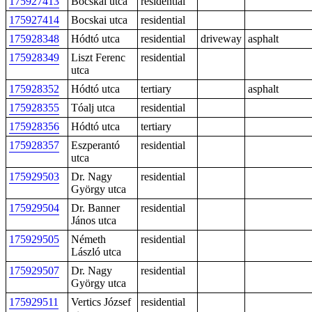
175927413
Bocskai utca
residential
175927414
Bocskai utca
residential
175928348
Hódtó utca
residential
driveway
asphalt
175928349
Liszt Ferenc
residential
utca
175928352
Hódtó utca
tertiary
asphalt
175928355
Tóalj utca
residential
175928356
Hódtó utca
tertiary
175928357
Eszperantó
residential
utca
175929503
Dr. Nagy
residential
György utca
175929504
Dr. Banner
residential
János utca
175929505
Németh
residential
László utca
175929507
Dr. Nagy
residential
György utca
175929511
Vertics József
residential