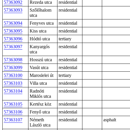
57363092
Rezeda utca
residential
57363093
Szőlőhalom
residential
utca
57363094
Fenyves utca
residential
57363095
Kiss utca
residential
57363096
Hódtó utca
tertiary
57363097
Kanyargós
residential
utca
57363098
Hosszú utca
residential
57363099
Vasút utca
residential
57363100
Maroslelei út
tertiary
57363103
Villa utca
residential
57363104
Radnóti
residential
Miklós utca
57363105
Kertész köz
residential
57363106
Fenyő utca
residential
57363107
Németh
residential
asphalt
László utca