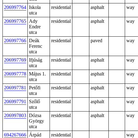
206997764
Iskola
residential
asphalt
way
utca
206997765
Ady
residential
asphalt
way
Endre
utca
206997766
Deák
residential
paved
way
Ferenc
utca
206997769
Ifjúság
residential
asphalt
way
utca
206997778
Május 1.
residential
asphalt
way
utca
206997781
Petőfi
residential
asphalt
way
utca
206997791
Szőlő
residential
asphalt
way
utca
206997803
Dózsa
residential
asphalt
way
György
utca
694267666
Árpád
residential
way