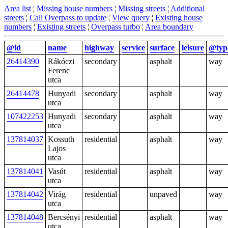
Area list
¦
Missing house numbers
¦
Missing streets
¦
Additional
streets
¦
Call Overpass to update
¦
View query
¦
Existing house
numbers
¦
Existing streets
¦
Overpass turbo
¦
Area boundary
@id
name
highway
service
surface
leisure
@typ
26414390
Rákóczi
secondary
asphalt
way
Ferenc
utca
26414478
Hunyadi
secondary
asphalt
way
utca
107422253
Hunyadi
secondary
asphalt
way
utca
137814037
Kossuth
residential
asphalt
way
Lajos
utca
137814041
Vasút
residential
asphalt
way
utca
137814042
Virág
residential
unpaved
way
utca
137814048
Bercsényi
residential
asphalt
way
utca