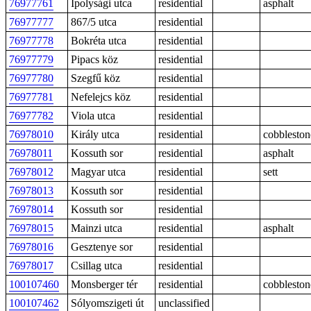
76977761
Ipolysági utca
residential
asphalt
76977777
867/5 utca
residential
76977778
Bokréta utca
residential
76977779
Pipacs köz
residential
76977780
Szegfű köz
residential
76977781
Nefelejcs köz
residential
76977782
Viola utca
residential
76978010
Király utca
residential
cobbleston
76978011
Kossuth sor
residential
asphalt
76978012
Magyar utca
residential
sett
76978013
Kossuth sor
residential
76978014
Kossuth sor
residential
76978015
Mainzi utca
residential
asphalt
76978016
Gesztenye sor
residential
76978017
Csillag utca
residential
100107460
Monsberger tér
residential
cobbleston
100107462
Sólyomszigeti út
unclassified