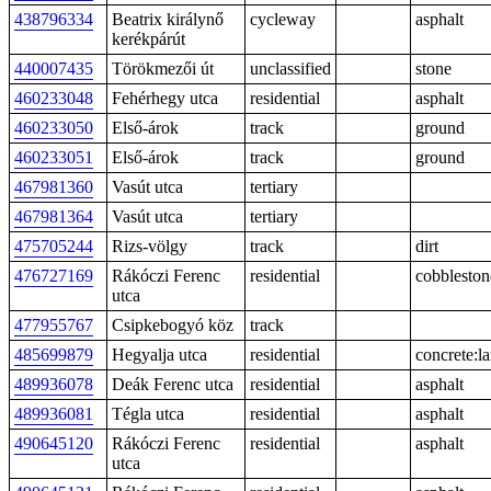
438796334
Beatrix királynő
cycleway
asphalt
kerékpárút
440007435
Törökmezői út
unclassified
stone
460233048
Fehérhegy utca
residential
asphalt
460233050
Első-árok
track
ground
460233051
Első-árok
track
ground
467981360
Vasút utca
tertiary
467981364
Vasút utca
tertiary
475705244
Rizs-völgy
track
dirt
476727169
Rákóczi Ferenc
residential
cobbleston
utca
477955767
Csipkebogyó köz
track
485699879
Hegyalja utca
residential
concrete:l
489936078
Deák Ferenc utca
residential
asphalt
489936081
Tégla utca
residential
asphalt
490645120
Rákóczi Ferenc
residential
asphalt
utca