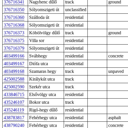
376716341
Nagyhenc dűlő
track
ground
376716350
Sólyomszigeti út
unclassified
376716360
Szálloda út
residential
376716368
Sólyomszigeti út
residential
376716373
Köbölvölgy dűlő
track
ground
376716375
Villa sor
residential
376716379
Sólyomszigeti út
residential
403499166
Svábhegy
residential
concrete
403499167
Diófa utca
residential
403499168
Szamaras hegy
track
unpaved
425002588
Királykút utca
track
425002590
Szekér utca
track
433846715
Elsővölgy utca
residential
435246107
Bokor utca
track
435246119
Rigó-hegy dűlő
residential
438783817
Fehérhegy utca
residential
asphalt
438790240
Fehérhegy utca
residential
concrete