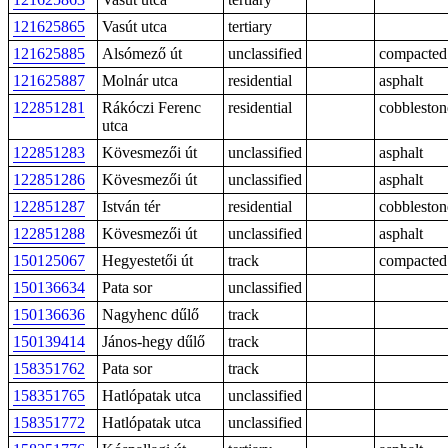
121625865
Vasút utca
tertiary
121625885
Alsómező út
unclassified
compacted
121625887
Molnár utca
residential
asphalt
122851281
Rákóczi Ferenc
residential
cobbleston
utca
122851283
Kövesmezői út
unclassified
asphalt
122851286
Kövesmezői út
unclassified
asphalt
122851287
István tér
residential
cobbleston
122851288
Kövesmezői út
unclassified
asphalt
150125067
Hegyestetői út
track
compacted
150136634
Pata sor
unclassified
150136636
Nagyhenc dűlő
track
150139414
János-hegy dűlő
track
158351762
Pata sor
track
158351765
Hatlópatak utca
unclassified
158351772
Hatlópatak utca
unclassified