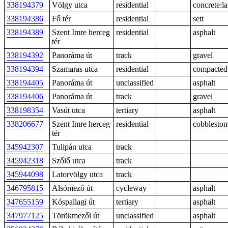
338194379
Völgy utca
residential
concrete:l
338194386
Fő tér
residential
sett
338194389
Szent Imre herceg
residential
asphalt
tér
338194392
Panoráma út
track
gravel
338194394
Szamaras utca
residential
compacted
338194405
Panoráma út
unclassified
asphalt
338194406
Panoráma út
track
gravel
338198354
Vasút utca
tertiary
asphalt
338206677
Szent Imre herceg
residential
cobbleston
tér
345942307
Tulipán utca
track
345942318
Szőlő utca
track
345944098
Latorvölgy utca
track
346795815
Alsómező út
cycleway
asphalt
347655159
Kóspallagi út
tertiary
asphalt
347977125
Törökmezői út
unclassified
asphalt