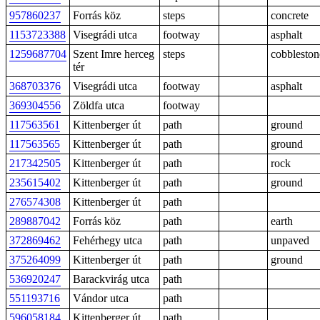
957860237
Forrás köz
steps
concrete
1153723388
Visegrádi utca
footway
asphalt
1259687704
Szent Imre herceg
steps
cobbleston
tér
368703376
Visegrádi utca
footway
asphalt
369304556
Zöldfa utca
footway
117563561
Kittenberger út
path
ground
117563565
Kittenberger út
path
ground
217342505
Kittenberger út
path
rock
235615402
Kittenberger út
path
ground
276574308
Kittenberger út
path
289887042
Forrás köz
path
earth
372869462
Fehérhegy utca
path
unpaved
375264099
Kittenberger út
path
ground
536920247
Barackvirág utca
path
551193716
Vándor utca
path
596058184
Kittenberger út
path