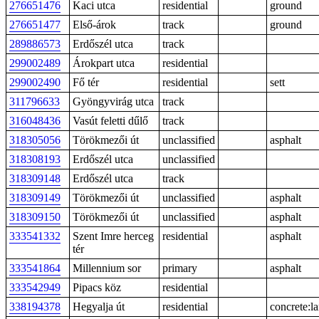
276651476
Kaci utca
residential
ground
276651477
Első-árok
track
ground
289886573
Erdőszél utca
track
299002489
Árokpart utca
residential
299002490
Fő tér
residential
sett
311796633
Gyöngyvirág utca
track
316048436
Vasút feletti dűlő
track
318305056
Törökmezői út
unclassified
asphalt
318308193
Erdőszél utca
unclassified
318309148
Erdőszél utca
track
318309149
Törökmezői út
unclassified
asphalt
318309150
Törökmezői út
unclassified
asphalt
333541332
Szent Imre herceg
residential
asphalt
tér
333541864
Millennium sor
primary
asphalt
333542949
Pipacs köz
residential
338194378
Hegyalja út
residential
concrete:l