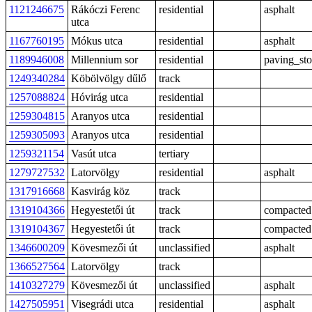
1121246675
Rákóczi Ferenc
residential
asphalt
utca
1167760195
Mókus utca
residential
asphalt
1189946008
Millennium sor
residential
paving_st
1249340284
Köbölvölgy dűlő
track
1257088824
Hóvirág utca
residential
1259304815
Aranyos utca
residential
1259305093
Aranyos utca
residential
1259321154
Vasút utca
tertiary
1279727532
Latorvölgy
residential
asphalt
1317916668
Kasvirág köz
track
1319104366
Hegyestetői út
track
compacted
1319104367
Hegyestetői út
track
compacted
1346600209
Kövesmezői út
unclassified
asphalt
1366527564
Latorvölgy
track
1410327279
Kövesmezői út
unclassified
asphalt
1427505951
Visegrádi utca
residential
asphalt