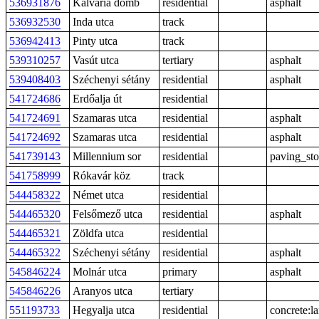
536931876
Kálvária domb
residential
asphalt
536932530
Inda utca
track
536942413
Pinty utca
track
539310257
Vasút utca
tertiary
asphalt
539408403
Széchenyi sétány
residential
asphalt
541724686
Erdőalja út
residential
541724691
Szamaras utca
residential
asphalt
541724692
Szamaras utca
residential
asphalt
541739143
Millennium sor
residential
paving_st
541758999
Rókavár köz
track
544458322
Német utca
residential
544465320
Felsőmező utca
residential
asphalt
544465321
Zöldfa utca
residential
544465322
Széchenyi sétány
residential
asphalt
545846224
Molnár utca
primary
asphalt
545846226
Aranyos utca
tertiary
551193733
Hegyalja utca
residential
concrete:l