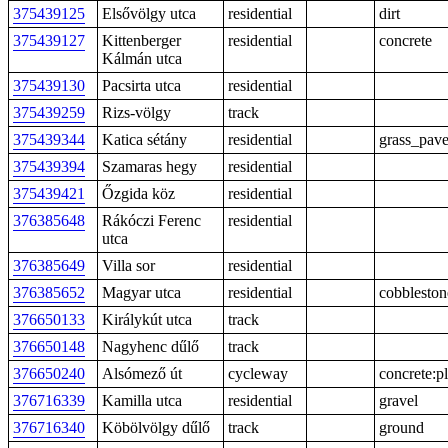
375439125
Elsővölgy utca
residential
dirt
375439127
Kittenberger
residential
concrete
Kálmán utca
375439130
Pacsirta utca
residential
375439259
Rizs-völgy
track
375439344
Katica sétány
residential
grass_pave
375439394
Szamaras hegy
residential
375439421
Őzgida köz
residential
376385648
Rákóczi Ferenc
residential
utca
376385649
Villa sor
residential
376385652
Magyar utca
residential
cobbleston
376650133
Királykút utca
track
376650148
Nagyhenc dűlő
track
376650240
Alsómező út
cycleway
concrete:pl
376716339
Kamilla utca
residential
gravel
376716340
Köbölvölgy dűlő
track
ground