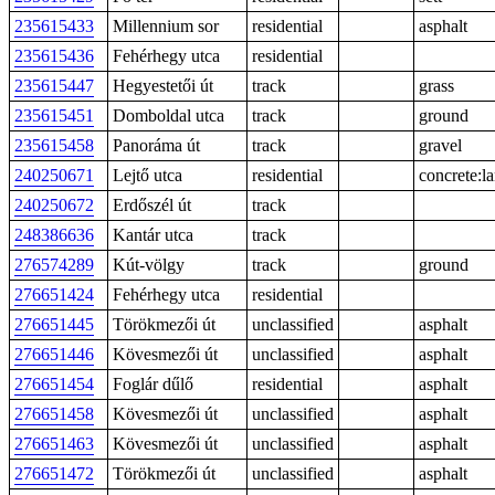
235615433
Millennium sor
residential
asphalt
235615436
Fehérhegy utca
residential
235615447
Hegyestetői út
track
grass
235615451
Domboldal utca
track
ground
235615458
Panoráma út
track
gravel
240250671
Lejtő utca
residential
concrete:l
240250672
Erdőszél út
track
248386636
Kantár utca
track
276574289
Kút-völgy
track
ground
276651424
Fehérhegy utca
residential
276651445
Törökmezői út
unclassified
asphalt
276651446
Kövesmezői út
unclassified
asphalt
276651454
Foglár dűlő
residential
asphalt
276651458
Kövesmezői út
unclassified
asphalt
276651463
Kövesmezői út
unclassified
asphalt
276651472
Törökmezői út
unclassified
asphalt