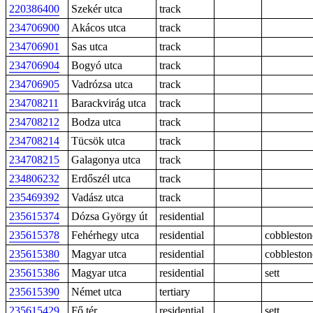
220386400
Szekér utca
track
234706900
Akácos utca
track
234706901
Sas utca
track
234706904
Bogyó utca
track
234706905
Vadrózsa utca
track
234708211
Barackvirág utca
track
234708212
Bodza utca
track
234708214
Tücsök utca
track
234708215
Galagonya utca
track
234806232
Erdőszél utca
track
235469392
Vadász utca
track
235615374
Dózsa György út
residential
235615378
Fehérhegy utca
residential
cobbleston
235615380
Magyar utca
residential
cobbleston
235615386
Magyar utca
residential
sett
235615390
Német utca
tertiary
235615429
Fő tér
residential
sett