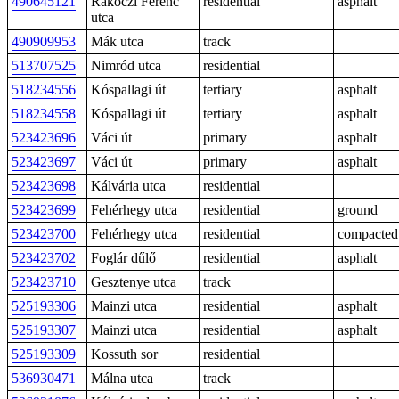
490645121
Rákóczi Ferenc
residential
asphalt
utca
490909953
Mák utca
track
513707525
Nimród utca
residential
518234556
Kóspallagi út
tertiary
asphalt
518234558
Kóspallagi út
tertiary
asphalt
523423696
Váci út
primary
asphalt
523423697
Váci út
primary
asphalt
523423698
Kálvária utca
residential
523423699
Fehérhegy utca
residential
ground
523423700
Fehérhegy utca
residential
compacted
523423702
Foglár dűlő
residential
asphalt
523423710
Gesztenye utca
track
525193306
Mainzi utca
residential
asphalt
525193307
Mainzi utca
residential
asphalt
525193309
Kossuth sor
residential
536930471
Málna utca
track