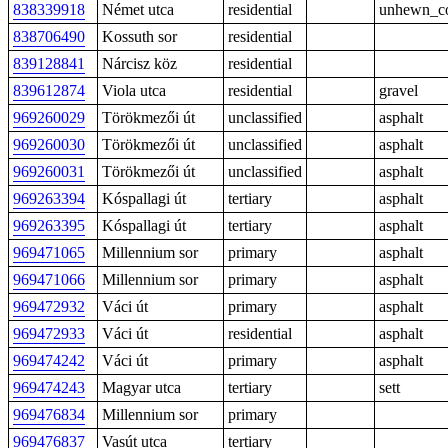
838339918
Német utca
residential
unhewn_co
838706490
Kossuth sor
residential
839128841
Nárcisz köz
residential
839612874
Viola utca
residential
gravel
969260029
Törökmezői út
unclassified
asphalt
969260030
Törökmezői út
unclassified
asphalt
969260031
Törökmezői út
unclassified
asphalt
969263394
Kóspallagi út
tertiary
asphalt
969263395
Kóspallagi út
tertiary
asphalt
969471065
Millennium sor
primary
asphalt
969471066
Millennium sor
primary
asphalt
969472932
Váci út
primary
asphalt
969472933
Váci út
residential
asphalt
969474242
Váci út
primary
asphalt
969474243
Magyar utca
tertiary
sett
969476834
Millennium sor
primary
969476837
Vasút utca
tertiary