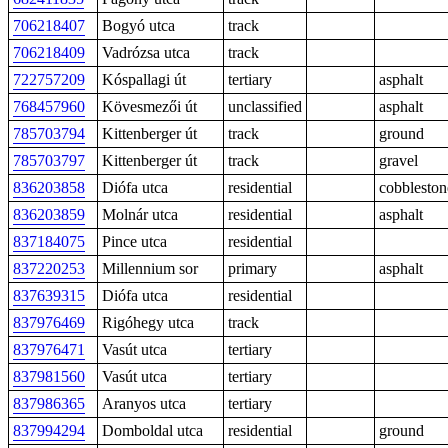
706218407
Bogyó utca
track
706218409
Vadrózsa utca
track
722757209
Kóspallagi út
tertiary
asphalt
768457960
Kövesmezői út
unclassified
asphalt
785703794
Kittenberger út
track
ground
785703797
Kittenberger út
track
gravel
836203858
Diófa utca
residential
cobbleston
836203859
Molnár utca
residential
asphalt
837184075
Pince utca
residential
837220253
Millennium sor
primary
asphalt
837639315
Diófa utca
residential
837976469
Rigóhegy utca
track
837976471
Vasút utca
tertiary
837981560
Vasút utca
tertiary
837986365
Aranyos utca
tertiary
837994294
Domboldal utca
residential
ground