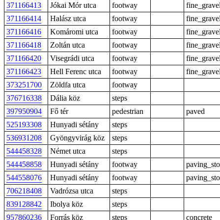
371166413
Jókai Mór utca
footway
fine_grave
371166414
Halász utca
footway
fine_grave
371166416
Komáromi utca
footway
fine_grave
371166418
Zoltán utca
footway
fine_grave
371166420
Visegrádi utca
footway
fine_grave
371166423
Hell Ferenc utca
footway
fine_grave
373251700
Zöldfa utca
footway
376716338
Dália köz
steps
397950904
Fő tér
pedestrian
paved
525193308
Hunyadi sétány
steps
536931208
Gyöngyvirág köz
steps
544458328
Német utca
steps
544458858
Hunyadi sétány
footway
paving_st
544558076
Hunyadi sétány
footway
paving_st
706218408
Vadrózsa utca
steps
839128842
Ibolya köz
steps
957860236
Forrás köz
steps
concrete