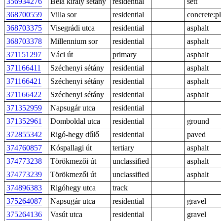
356934276
Béla király sétány
residential
sett
368700559
Villa sor
residential
concrete:pl
368703375
Visegrádi utca
residential
asphalt
368703378
Millennium sor
residential
asphalt
371151297
Váci út
primary
asphalt
371166411
Széchenyi sétány
residential
asphalt
371166421
Széchenyi sétány
residential
asphalt
371166422
Széchenyi sétány
residential
asphalt
371352959
Napsugár utca
residential
371352961
Domboldal utca
residential
ground
372855342
Rigó-hegy dűlő
residential
paved
374760857
Kóspallagi út
tertiary
asphalt
374773238
Törökmezői út
unclassified
asphalt
374773239
Törökmezői út
unclassified
asphalt
374896383
Rigóhegy utca
track
375264087
Napsugár utca
residential
gravel
375264136
Vasút utca
residential
gravel