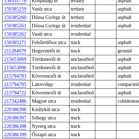
158351776
Kóspallagi út
tertiary
asphalt
159385259
Vasút utca
tertiary
asphalt
159385260
Dózsa György út
tertiary
asphalt
159385261
Dózsa György út
residential
asphalt
159385262
Vasút utca
residential
159385271
Felsőerdősor utca
track
asphalt
211284979
Hegyestetői út
track
ground
215653069
Törökmezői út
unclassified
asphalt
215653096
Törökmezői út
unclassified
asphalt
215794703
Kövesmezői út
unclassified
asphalt
215794705
Latorvölgy
residential
compacted
215794722
Kövesmezői út
unclassified
asphalt
217342486
Magyar utca
residential
cobbleston
220386396
Királykút utca
track
220386397
Sóhegy utca
track
220386398
Nyereg utca
track
220386399
Őszapó utca
track