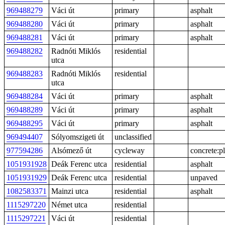
969488279
Váci út
primary
asphalt
969488280
Váci út
primary
asphalt
969488281
Váci út
primary
asphalt
969488282
Radnóti Miklós
residential
utca
969488283
Radnóti Miklós
residential
utca
969488284
Váci út
primary
asphalt
969488289
Váci út
primary
asphalt
969488295
Váci út
primary
asphalt
969494407
Sólyomszigeti út
unclassified
977594286
Alsómező út
cycleway
concrete:pl
1051931928
Deák Ferenc utca
residential
asphalt
1051931929
Deák Ferenc utca
residential
unpaved
1082583371
Mainzi utca
residential
asphalt
1115297220
Német utca
residential
1115297221
Váci út
residential