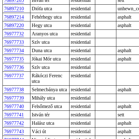
76897205
István tér
residential
sett
76897210
Diófa utca
residential
unhewn_co
76897214
Fehérhegy utca
residential
asphalt
76897220
Hegy utca
residential
asphalt
76977732
Aranyos utca
residential
76977733
Szív utca
residential
76977734
Duna utca
residential
asphalt
76977735
Jókai Mór utca
residential
asphalt
76977736
Szív utca
residential
76977737
Rákóczi Ferenc
residential
utca
76977738
Selmecbánya utca
residential
asphalt
76977739
Mihály utca
residential
76977740
Felsőmező utca
residential
asphalt
76977741
István tér
residential
sett
76977742
Halász utca
residential
asphalt
76977743
Váci út
residential
asphalt