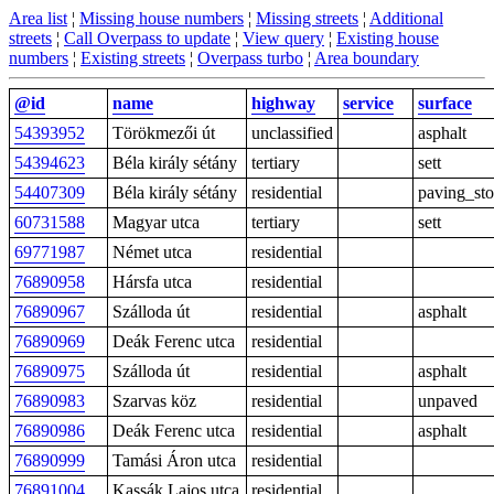
Area list
¦
Missing house numbers
¦
Missing streets
¦
Additional
streets
¦
Call Overpass to update
¦
View query
¦
Existing house
numbers
¦
Existing streets
¦
Overpass turbo
¦
Area boundary
@id
name
highway
service
surface
54393952
Törökmezői út
unclassified
asphalt
54394623
Béla király sétány
tertiary
sett
54407309
Béla király sétány
residential
paving_st
60731588
Magyar utca
tertiary
sett
69771987
Német utca
residential
76890958
Hársfa utca
residential
76890967
Szálloda út
residential
asphalt
76890969
Deák Ferenc utca
residential
76890975
Szálloda út
residential
asphalt
76890983
Szarvas köz
residential
unpaved
76890986
Deák Ferenc utca
residential
asphalt
76890999
Tamási Áron utca
residential
76891004
Kassák Lajos utca
residential