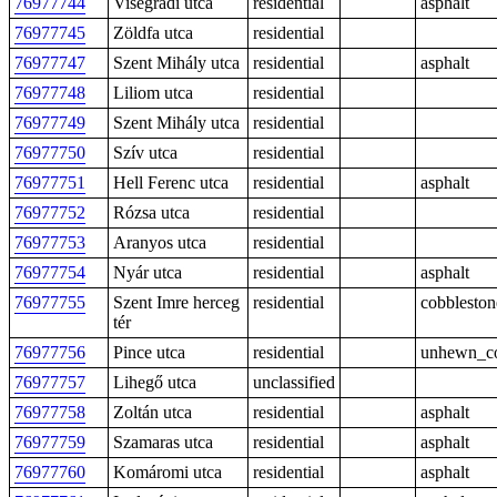
76977744
Visegrádi utca
residential
asphalt
76977745
Zöldfa utca
residential
76977747
Szent Mihály utca
residential
asphalt
76977748
Liliom utca
residential
76977749
Szent Mihály utca
residential
76977750
Szív utca
residential
76977751
Hell Ferenc utca
residential
asphalt
76977752
Rózsa utca
residential
76977753
Aranyos utca
residential
76977754
Nyár utca
residential
asphalt
76977755
Szent Imre herceg
residential
cobbleston
tér
76977756
Pince utca
residential
unhewn_co
76977757
Lihegő utca
unclassified
76977758
Zoltán utca
residential
asphalt
76977759
Szamaras utca
residential
asphalt
76977760
Komáromi utca
residential
asphalt