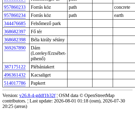
957860233
Forrás köz
path
concrete
957860234
Forrás köz
path
earth
344476685
Felsőmező park
368682397
Fő tér
368682398
Béla király sétány
369267890
Dám
(Loreley/Erzsébet-
pihenő)
387175122
Plébániakert
496361432
Kacsaliget
514017786
Papkert
Version:
v26.8-4-gddf1b32f
¦ OSM data © OpenStreetMap
contributors. ¦ Last update: 2026-08-01 01:18 (osm), 2026-07-30
20:25 (areas)