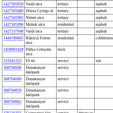
1427505959
Vasút utca
tertiary
asphalt
1427505980
Dózsa György út
tertiary
asphalt
1427505985
Német utca
tertiary
asphalt
1427505996
Molnár utca
residential
asphalt
1427537948
Vasút utca
tertiary
asphalt
1444789685
Rákóczi Ferenc
residential
cobbleston
utca
1458091428
Pállya Celesztin
track
utca
333541333
Fő tér
service
sett
368704948
Dunakanyar
service
lakópark
368704949
Dunakanyar
service
lakópark
368704950
Dunakanyar
service
lakópark
368704962
Dunakanyar
service
lakópark
376716355
Cseresznye köz
service
driveway