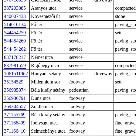
387203885
Aranyos utca
service
compacted
440007433
Kövesmezői út
service
stone
514016134
Fő tér
service
paving_st
544454259
Fő tér
service
sett
544454260
Fő tér
service
paving_st
544454262
Fő tér
service
paving_st
837178217
Német utca
service
837981559
Rigóhegy utca
service
compacted
1061511962
Hunyadi sétány
service
driveway
paving_st
35154529
Millennium sor
footway
sett
356935874
Béla király sétány
pedestrian
paving_st
356936791
Duna utca
footway
369304557
Zöldfa utca
footway
371155769
Béla király sétány
footway
paving_st
371166409
Ipolysági utca
footway
fine_grave
371166410
Selmecbánya utca
footway
fine_grave