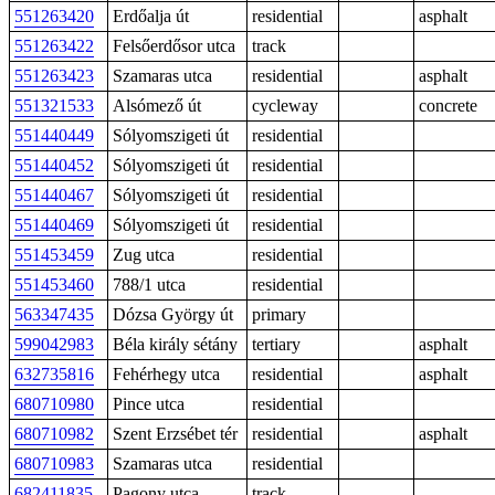
551263420
Erdőalja út
residential
asphalt
551263422
Felsőerdősor utca
track
551263423
Szamaras utca
residential
asphalt
551321533
Alsómező út
cycleway
concrete
551440449
Sólyomszigeti út
residential
551440452
Sólyomszigeti út
residential
551440467
Sólyomszigeti út
residential
551440469
Sólyomszigeti út
residential
551453459
Zug utca
residential
551453460
788/1 utca
residential
563347435
Dózsa György út
primary
599042983
Béla király sétány
tertiary
asphalt
632735816
Fehérhegy utca
residential
asphalt
680710980
Pince utca
residential
680710982
Szent Erzsébet tér
residential
asphalt
680710983
Szamaras utca
residential
682411835
Pagony utca
track