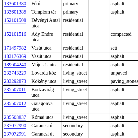
133601380
Fő út
primary
asphalt
133601385
Templom tér
primary
asphalt
152101508
Dévényi Antal
residential
utca
152101516
Ady Endre
residential
compacted
utca
171497982
Vasút utca
residential
sett
183176369
Vasút utca
residential
asphalt
189604240
Május 1. utca
residential
asphalt
232743229
Lovarda köz
living_street
unpaved
233292873
Kökény utca
living_street
paving_stone
235507011
Bodzavirág
living_street
asphalt
utca
235507012
Galagonya
living_street
asphalt
utca
235508837
Római utca
living_street
asphalt
237072990
Garancsi út
secondary
asphalt
237072991
Garancsi út
secondary
asphalt