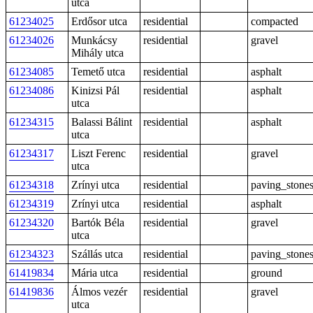
utca
61234025
Erdősor utca
residential
compacted
61234026
Munkácsy
residential
gravel
Mihály utca
61234085
Temető utca
residential
asphalt
61234086
Kinizsi Pál
residential
asphalt
utca
61234315
Balassi Bálint
residential
asphalt
utca
61234317
Liszt Ferenc
residential
gravel
utca
61234318
Zrínyi utca
residential
paving_stone
61234319
Zrínyi utca
residential
asphalt
61234320
Bartók Béla
residential
gravel
utca
61234323
Szállás utca
residential
paving_stone
61419834
Mária utca
residential
ground
61419836
Álmos vezér
residential
gravel
utca