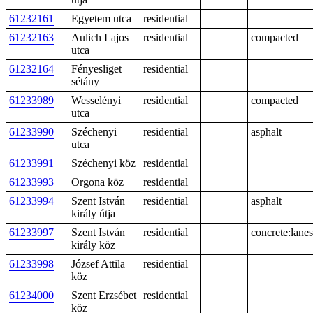
61232161
Egyetem utca
residential
61232163
Aulich Lajos
residential
compacted
utca
61232164
Fényesliget
residential
sétány
61233989
Wesselényi
residential
compacted
utca
61233990
Széchenyi
residential
asphalt
utca
61233991
Széchenyi köz
residential
61233993
Orgona köz
residential
61233994
Szent István
residential
asphalt
király útja
61233997
Szent István
residential
concrete:lanes
király köz
61233998
József Attila
residential
köz
61234000
Szent Erzsébet
residential
köz