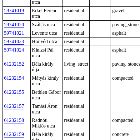
utca
59741019
Erkel Ferenc
residential
gravel
utca
59741020
Szállás utca
residential
paving_stone
59741021
Levente utca
residential
asphalt
59741023
Honvéd utca
residential
59741024
Kinizsi Pál
residential
asphalt
utca
61232152
Béla király
living_street
paving_stone
útja
61232154
Mátyás király
residential
compacted
utca
61232155
Bethlen Gábor
residential
utca
61232157
Tamási Áron
residential
utca
61232158
Radnóti
residential
compacted
Miklós utca
61232159
Béla király
residential
concrete
útja