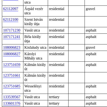
utca
62112097
Árpád vezér
residential
gravel
utca
62112100
Szent István
residential
király útja
107171230
Vasút utca
residential
asphalt
107171241
Béla király
residential
asphalt
útja
108006823
Kisfaludy utca
residential
gravel
108006827
Károlyi
residential
asphalt
Mihály utca
123751659
Kálmán király
residential
asphalt
út
123751661
Kálmán király
residential
út
123751685
Wesselényi
residential
asphalt
utca
133539567
Vasút utca
tertiary
asphalt
133601376
Vasút utca
tertiary
asphalt