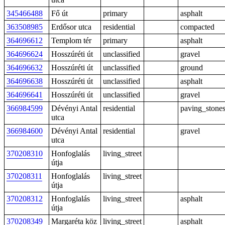
345466488
Fő út
primary
asphalt
363508985
Erdősor utca
residential
compacted
364696612
Templom tér
primary
asphalt
364696624
Hosszúréti út
unclassified
gravel
364696632
Hosszúréti út
unclassified
ground
364696638
Hosszúréti út
unclassified
asphalt
364696641
Hosszúréti út
unclassified
gravel
366984599
Dévényi Antal
residential
paving_stone
utca
366984600
Dévényi Antal
residential
gravel
utca
370208310
Honfoglalás
living_street
útja
370208311
Honfoglalás
living_street
útja
370208312
Honfoglalás
living_street
asphalt
útja
370208349
Margaréta köz
living_street
asphalt