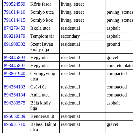
790524569
Kőris fasor
living_street
791014410
Somlyó utca
living_street
paving_stone
791014415
Somlyó köz
living_street
paving_stone
874279453
Iskola utca
residential
asphalt
889219179
Templom tér
secondary
asphalt
891908302
Szent István
residential
ground
király útja
893445893
Hegy utca
residential
gravel
893445897
Hegy utca
residential
concrete:plate
893801940
Gyöngyvirág
residential
compacted
utca
894364183
Csévi út
residential
compacted
894364184
Attila utca
residential
compacted
894380575
Béla király
residential
asphalt
útja
895050589
Kenderesi út
residential
895931710
Balassi Bálint
residential
gravel
utca