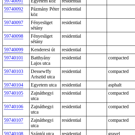
59740091
Egyetem köz
residential
59740092
Pázmány Péter
residential
köz
59740097
Fényesliget
residential
sétány
59740098
Fényesliget
residential
sétány
59740099
Kenderesi út
residential
59740101
Batthyány
residential
compacted
Lajos utca
59740103
Dessewffy
residential
compacted
Arisztid utca
59740104
Egyetem utca
residential
asphalt
59740105
Zajnáthegyi
residential
compacted
utca
59740106
Zajnáthegyi
residential
compacted
utca
59740107
Zajnáthegyi
residential
compacted
utca
59740108
Szántói utca
residential
gravel