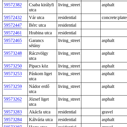
59572382
Csaba királyfi
living_street
asphalt
utca
59572432
Vár utca
residential
concrete:plate
59572447
Bérc utca
residential
59572461
Hrabina utca
residential
59572465
Garancs
living_street
asphalt
sétány
59573248
Ráczvölgy
living_street
asphalt
utca
59573250
Pipacs köz
living_street
asphalt
59573253
Páskom liget
living_street
asphalt
utca
59573259
Nádor erdő
living_street
asphalt
utca
59573262
József liget
living_street
asphalt
utca
59573283
Akácfa utca
residential
gravel
59573284
Kálvária utca
residential
asphalt