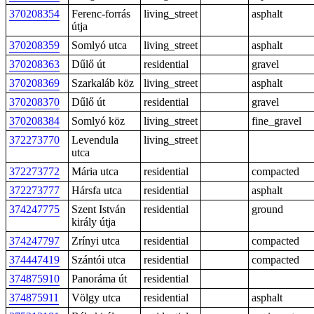
370208354
Ferenc-forrás
living_street
asphalt
útja
370208359
Somlyó utca
living_street
asphalt
370208363
Dűlő út
residential
gravel
370208369
Szarkaláb köz
living_street
asphalt
370208370
Dűlő út
residential
gravel
370208384
Somlyó köz
living_street
fine_gravel
372273770
Levendula
living_street
utca
372273772
Mária utca
residential
compacted
372273777
Hársfa utca
residential
asphalt
374247775
Szent István
residential
ground
király útja
374247797
Zrínyi utca
residential
compacted
374447419
Szántói utca
residential
compacted
374875910
Panoráma út
residential
374875911
Völgy utca
residential
asphalt