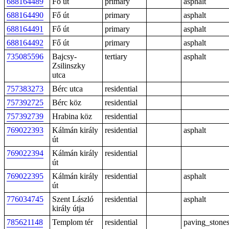
688164489
Fő út
primary
asphalt
688164490
Fő út
primary
asphalt
688164491
Fő út
primary
asphalt
688164492
Fő út
primary
asphalt
735085596
Bajcsy-
tertiary
asphalt
Zsilinszky
utca
757383273
Bérc utca
residential
757392725
Bérc köz
residential
757392739
Hrabina köz
residential
769022393
Kálmán király
residential
asphalt
út
769022394
Kálmán király
residential
út
769022395
Kálmán király
residential
asphalt
út
776034745
Szent László
residential
asphalt
király útja
785621148
Templom tér
residential
paving_stone