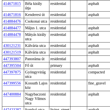
414671815
Béla király
residential
asphalt
útja
414671816
Kenderesi út
residential
asphalt
414884476
Csokonai utca
residential
414884477
Május 1. utca
residential
asphalt
414884478
Mátyás király
residential
asphalt
utca
430121231
Kálvária utca
residential
asphalt
430121519
Kálvária utca
residential
asphalt
447393807
Panoráma út
residential
447395504
Fő út
primary
asphalt
447397875
Gyöngyvirág
residential
compacted
utca
447399556
Kossuth Lajos
residential
fine_gravel
köz
447400884
Nagybaczoni
residential
asphalt
Nagy Vilmos
utca
447423287
Somlyó utca
living_street
asphalt