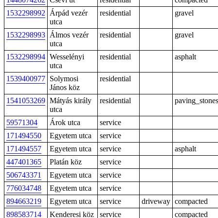
1532298992
Árpád vezér
residential
gravel
utca
1532298993
Álmos vezér
residential
gravel
utca
1532298994
Wesselényi
residential
asphalt
utca
1539400977
Solymosi
residential
János köz
1541053269
Mátyás király
residential
paving_stone
utca
59571304
Árok utca
service
171494550
Egyetem utca
service
171494557
Egyetem utca
service
asphalt
447401365
Platán köz
service
506743371
Egyetem utca
service
776034748
Egyetem utca
service
894663219
Egyetem utca
service
driveway
compacted
898583714
Kenderesi köz
service
compacted