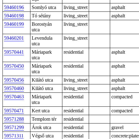
59460196
Somlyó utca
living_street
asphalt
59460198
Tó sétány
living_street
asphalt
59460199
Borostyán
living_street
utca
59460201
Levendula
living_street
utca
59570441
Máriapark
residential
asphalt
utca
59570450
Máriapark
residential
asphalt
utca
59570456
Kilátó utca
living_street
asphalt
59570460
Kilátó utca
living_street
asphalt
59570463
Máriapark
residential
compacted
utca
59570471
Kert utca
residential
compacted
59571288
Templom tér
residential
59571299
Árok utca
residential
gravel
59571311
Végső utca
residential
concrete:plate