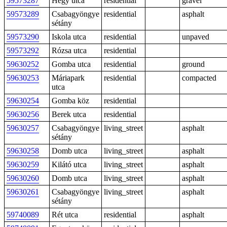
59573287
Hegy utca
residential
gravel
59573289
Csabagyöngye
residential
asphalt
sétány
59573290
Iskola utca
residential
unpaved
59573292
Rózsa utca
residential
59630252
Gomba utca
residential
ground
59630253
Máriapark
residential
compacted
utca
59630254
Gomba köz
residential
59630256
Berek utca
residential
59630257
Csabagyöngye
living_street
asphalt
sétány
59630258
Domb utca
living_street
asphalt
59630259
Kilátó utca
living_street
asphalt
59630260
Domb utca
living_street
asphalt
59630261
Csabagyöngye
living_street
asphalt
sétány
59740089
Rét utca
residential
asphalt