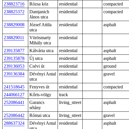
238823716
Rózsa köz
residential
compacted
238825372
Damjanich
residential
compacted
János utca
238829008
József Attila
residential
asphalt
utca
238829011
Vörösmarty
residential
Mihály utca
239135877
Kálvária utca
residential
asphalt
239135878
Új utca
residential
asphalt
239136053
Csévi út
residential
ground
239136384
Dévényi Antal
residential
gravel
utca
241518645
Fenyves út
residential
compacted
244066127
Kőris-völgy
track
252086441
Garancs
living_street
asphalt
sétány
252086442
Római utca
living_street
gravel
288637324
Dévényi Antal
residential
asphalt
utca