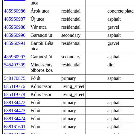
utca
485960986
Árok utca
residential
concrete:plate
485960987
Új utca
residential
asphalt
485960988
Vár utca
residential
gravel
485960990
Garancsi út
secondary
asphalt
485960991
Bartók Béla
residential
gravel
utca
485960993
Garancsi út
secondary
asphalt
545493309
Mindszenty
residential
dirt
bíboros köz
548170875
Fő út
primary
asphalt
685119776
Kőris fasor
living_street
685119778
Kőris fasor
living_street
688134472
Fő út
primary
asphalt
688134473
Fő út
primary
asphalt
688134474
Fő út
primary
asphalt
688161601
Fő út
primary
asphalt