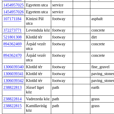
1454957025
Egyetem utca
service
1454957026
Egyetem utca
service
107171184
Kinizsi Pál
footway
asphalt
utca
372273771
Levendula köz
footway
concrete
521801308
Klotild tér
footway
dirt
894362469
Árpád vezér
footway
concrete
utca
894362470
Árpád vezér
footway
concrete
utca
1306039340
Klotild tér
footway
fine_gravel
1306039341
Klotild tér
footway
paving_stone
1306039342
Klotild tér
footway
paving_stone
238822813
József liget
path
earth
köz
238822814
Vadrezeda köz
path
grass
238822815
Kamillavirág
path
grass
köz