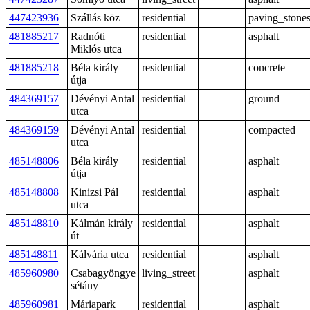
447423936
Szállás köz
residential
paving_stone
481885217
Radnóti
residential
asphalt
Miklós utca
481885218
Béla király
residential
concrete
útja
484369157
Dévényi Antal
residential
ground
utca
484369159
Dévényi Antal
residential
compacted
utca
485148806
Béla király
residential
asphalt
útja
485148808
Kinizsi Pál
residential
asphalt
utca
485148810
Kálmán király
residential
asphalt
út
485148811
Kálvária utca
residential
asphalt
485960980
Csabagyöngye
living_street
asphalt
sétány
485960981
Máriapark
residential
asphalt