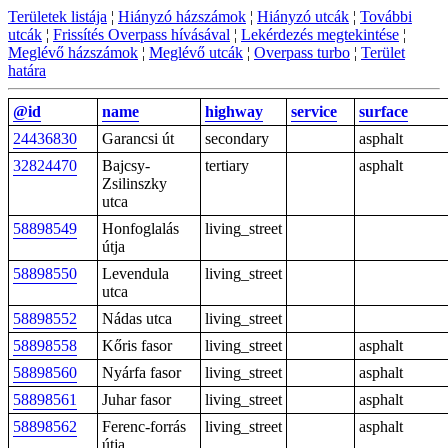
Területek listája
¦
Hiányzó házszámok
¦
Hiányzó utcák
¦
További
utcák
¦
Frissítés Overpass hívásával
¦
Lekérdezés megtekintése
¦
Meglévő házszámok
¦
Meglévő utcák
¦
Overpass turbo
¦
Terület
határa
@id
name
highway
service
surface
24436830
Garancsi út
secondary
asphalt
32824470
Bajcsy-
tertiary
asphalt
Zsilinszky
utca
58898549
Honfoglalás
living_street
útja
58898550
Levendula
living_street
utca
58898552
Nádas utca
living_street
58898558
Kőris fasor
living_street
asphalt
58898560
Nyárfa fasor
living_street
asphalt
58898561
Juhar fasor
living_street
asphalt
58898562
Ferenc-forrás
living_street
asphalt
útja