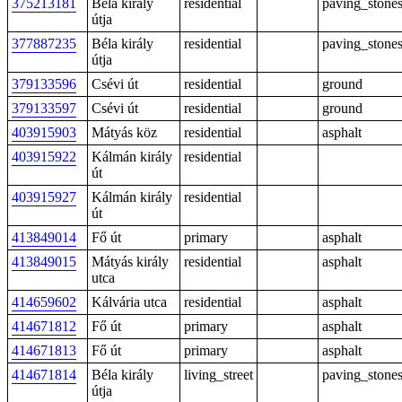
375213181
Béla király
residential
paving_stone
útja
377887235
Béla király
residential
paving_stone
útja
379133596
Csévi út
residential
ground
379133597
Csévi út
residential
ground
403915903
Mátyás köz
residential
asphalt
403915922
Kálmán király
residential
út
403915927
Kálmán király
residential
út
413849014
Fő út
primary
asphalt
413849015
Mátyás király
residential
asphalt
utca
414659602
Kálvária utca
residential
asphalt
414671812
Fő út
primary
asphalt
414671813
Fő út
primary
asphalt
414671814
Béla király
living_street
paving_stone
útja