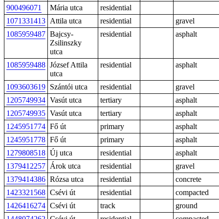
900496071
Mária utca
residential
1071331413
Attila utca
residential
gravel
1085959487
Bajcsy-
residential
asphalt
Zsilinszky
utca
1085959488
József Attila
residential
asphalt
utca
1093603619
Szántói utca
residential
gravel
1205749934
Vasút utca
tertiary
asphalt
1205749935
Vasút utca
tertiary
asphalt
1245951774
Fő út
primary
asphalt
1245951778
Fő út
primary
asphalt
1279808518
Új utca
residential
asphalt
1379412257
Árok utca
residential
gravel
1379414386
Rózsa utca
residential
concrete
1423321568
Csévi út
residential
compacted
1426416274
Csévi út
track
ground
1448074262
Csévi út
residential
compacted