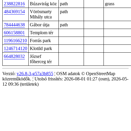
238822816
Búzavirág köz
path
grass
484369154
Vörösmarty
path
Mihály utca
784444638
Gábor útja
path
606158801
Templom tér
1196166210
Forrás park
1246714120
Klotild park
664828032
József
főherceg tér
Verzió:
v26.8-3-g57a3b855
¦ OSM adatok © OpenStreetMap
közreműködők. ¦ Utolsó frissítés: 2026-08-01 01:27 (osm), 2026-05-
12 09:36 (területek)