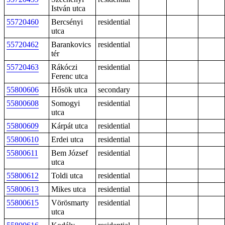
István utca
55720460
Bercsényi
residential
utca
55720462
Barankovics
residential
tér
55720463
Rákóczi
residential
Ferenc utca
55800606
Hősök utca
secondary
55800608
Somogyi
residential
utca
55800609
Kárpát utca
residential
55800610
Erdei utca
residential
55800611
Bem József
residential
utca
55800612
Toldi utca
residential
55800613
Mikes utca
residential
55800615
Vörösmarty
residential
utca