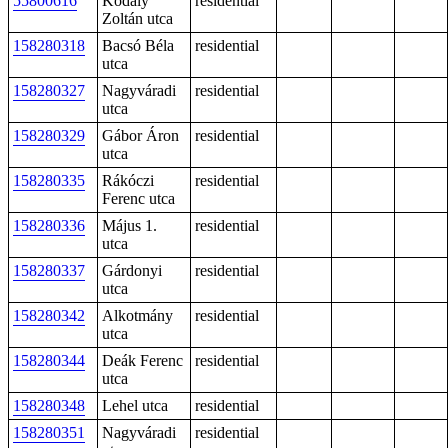
55800616
Kodály
residential
Zoltán utca
158280318
Bacsó Béla
residential
utca
158280327
Nagyváradi
residential
utca
158280329
Gábor Áron
residential
utca
158280335
Rákóczi
residential
Ferenc utca
158280336
Május 1.
residential
utca
158280337
Gárdonyi
residential
utca
158280342
Alkotmány
residential
utca
158280344
Deák Ferenc
residential
utca
158280348
Lehel utca
residential
158280351
Nagyváradi
residential