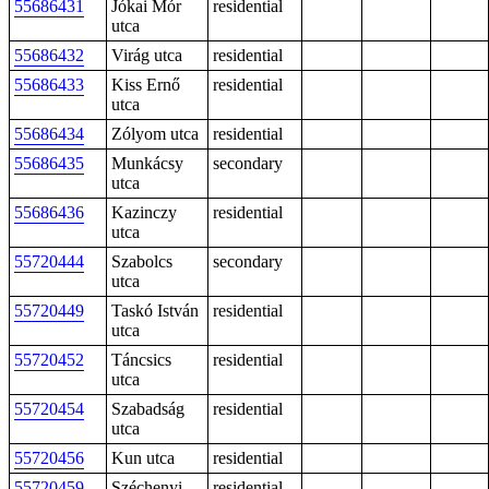
55686431
Jókai Mór
residential
utca
55686432
Virág utca
residential
55686433
Kiss Ernő
residential
utca
55686434
Zólyom utca
residential
55686435
Munkácsy
secondary
utca
55686436
Kazinczy
residential
utca
55720444
Szabolcs
secondary
utca
55720449
Taskó István
residential
utca
55720452
Táncsics
residential
utca
55720454
Szabadság
residential
utca
55720456
Kun utca
residential
55720459
Széchenyi
residential