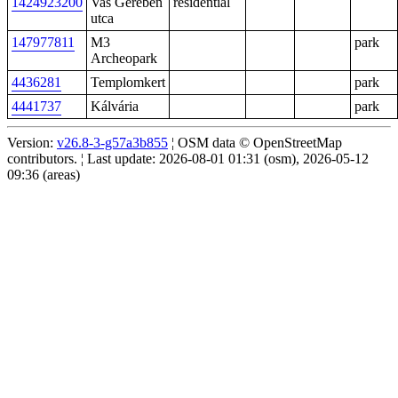
1424923200
Vas Gereben
residential
utca
147977811
M3
park
Archeopark
4436281
Templomkert
park
4441737
Kálvária
park
Version:
v26.8-3-g57a3b855
¦ OSM data © OpenStreetMap
contributors. ¦ Last update: 2026-08-01 01:31 (osm), 2026-05-12
09:36 (areas)