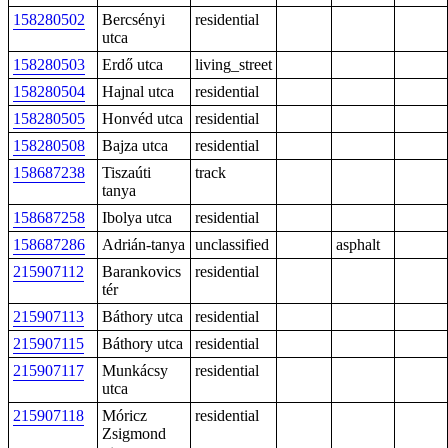
158280502
Bercsényi
residential
utca
158280503
Erdő utca
living_street
158280504
Hajnal utca
residential
158280505
Honvéd utca
residential
158280508
Bajza utca
residential
158687238
Tiszaúti
track
tanya
158687258
Ibolya utca
residential
158687286
Adrián-tanya
unclassified
asphalt
215907112
Barankovics
residential
tér
215907113
Báthory utca
residential
215907115
Báthory utca
residential
215907117
Munkácsy
residential
utca
215907118
Móricz
residential
Zsigmond