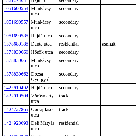
732127464
Hajdú út
secondary
1051690553
Munkácsy
secondary
utca
1051690557
Munkácsy
secondary
utca
1051690585
Hajdú utca
secondary
1378680185
Dante utca
residential
asphalt
1378830660
Hősök utca
secondary
1378830661
Munkácsy
secondary
utca
1378830662
Dózsa
secondary
György út
1422919492
Hajdú utca
secondary
1422919504
Vörösmarty
track
utca
1424727865
Gorkij fasor
track
utca
1424923093
Deli Mátyás
residential
utca