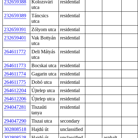
232659388
Kolozsvári
residential
utca
232659389
Táncsics
residential
utca
232659391
Zólyom utca
residential
232659401
Vak Bottyán
residential
utca
264611772
Deli Mátyás
residential
utca
264611773
Bocskai utca
residential
264611774
Gagarin utca
residential
264611775
Dobó utca
residential
264612204
Újtelep utca
residential
264612206
Újtelep utca
residential
294047281
Tiszaúti
residential
tanya
294047290
Tiszai utca
secondary
302808518
Hajdú út
unclassified
302808528
Hajdú út
unclassified
asphalt