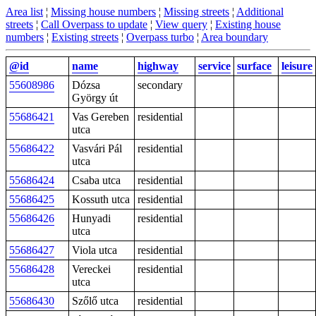
Area list
¦
Missing house numbers
¦
Missing streets
¦
Additional
streets
¦
Call Overpass to update
¦
View query
¦
Existing house
numbers
¦
Existing streets
¦
Overpass turbo
¦
Area boundary
@id
name
highway
service
surface
leisure
55608986
Dózsa
secondary
György út
55686421
Vas Gereben
residential
utca
55686422
Vasvári Pál
residential
utca
55686424
Csaba utca
residential
55686425
Kossuth utca
residential
55686426
Hunyadi
residential
utca
55686427
Viola utca
residential
55686428
Vereckei
residential
utca
55686430
Szőlő utca
residential