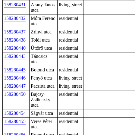
158280431
Arany János
living_street
utca
158280432
Móra Ferenc
residential
utca
158280437
Zrínyi utca
residential
158280438
Toldi utca
residential
158280440
Úttörő utca
residential
158280443
Táncsics
residential
utca
158280445
Botond utca
residential
158280446
Fenyő utca
living_street
158280447
Pacsirta utca
living_street
158280450
Bajcsy-
residential
Zsilinszky
utca
158280454
Ságvár utca
residential
158280455
Veres Péter
residential
utca
158280456
Botond utca
residential