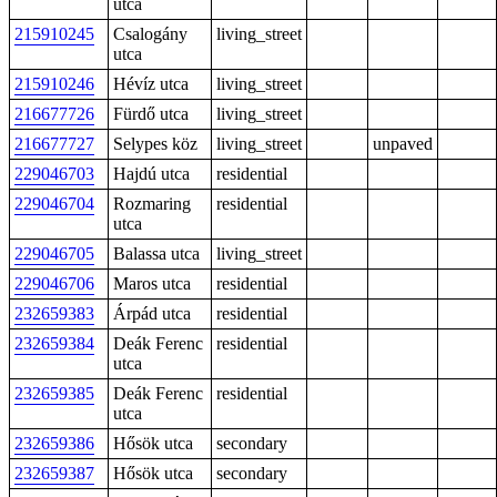
utca
215910245
Csalogány
living_street
utca
215910246
Hévíz utca
living_street
216677726
Fürdő utca
living_street
216677727
Selypes köz
living_street
unpaved
229046703
Hajdú utca
residential
229046704
Rozmaring
residential
utca
229046705
Balassa utca
living_street
229046706
Maros utca
residential
232659383
Árpád utca
residential
232659384
Deák Ferenc
residential
utca
232659385
Deák Ferenc
residential
utca
232659386
Hősök utca
secondary
232659387
Hősök utca
secondary