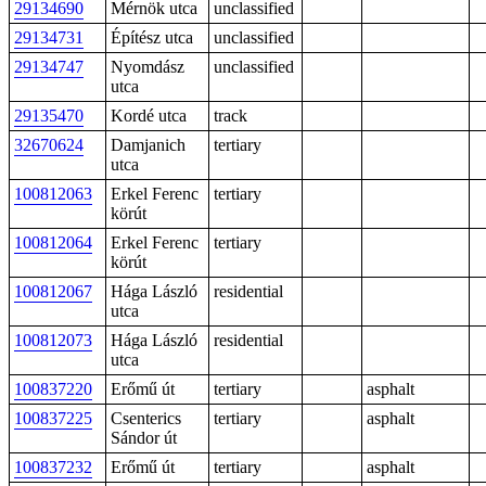
29134690
Mérnök utca
unclassified
29134731
Építész utca
unclassified
29134747
Nyomdász
unclassified
utca
29135470
Kordé utca
track
32670624
Damjanich
tertiary
utca
100812063
Erkel Ferenc
tertiary
körút
100812064
Erkel Ferenc
tertiary
körút
100812067
Hága László
residential
utca
100812073
Hága László
residential
utca
100837220
Erőmű út
tertiary
asphalt
100837225
Csenterics
tertiary
asphalt
Sándor út
100837232
Erőmű út
tertiary
asphalt