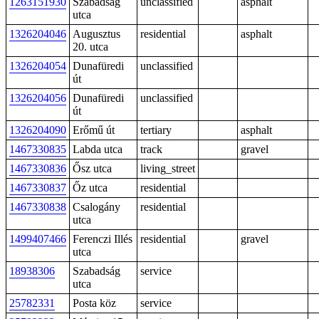
1263151930
Szabadság
unclassified
asphalt
utca
1326204046
Augusztus
residential
asphalt
20. utca
1326204054
Dunafüredi
unclassified
út
1326204056
Dunafüredi
unclassified
út
1326204090
Erőmű út
tertiary
asphalt
1467330835
Labda utca
track
gravel
1467330836
Ősz utca
living_street
1467330837
Őz utca
residential
1467330838
Csalogány
residential
utca
1499407466
Ferenczi Illés
residential
gravel
utca
18938306
Szabadság
service
utca
25782331
Posta köz
service