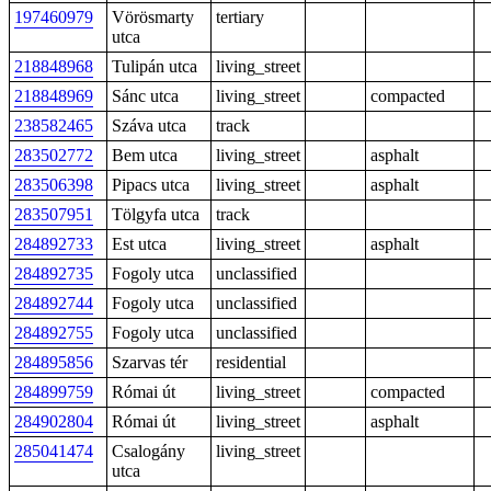
197460979
Vörösmarty
tertiary
utca
218848968
Tulipán utca
living_street
218848969
Sánc utca
living_street
compacted
238582465
Száva utca
track
283502772
Bem utca
living_street
asphalt
283506398
Pipacs utca
living_street
asphalt
283507951
Tölgyfa utca
track
284892733
Est utca
living_street
asphalt
284892735
Fogoly utca
unclassified
284892744
Fogoly utca
unclassified
284892755
Fogoly utca
unclassified
284895856
Szarvas tér
residential
284899759
Római út
living_street
compacted
284902804
Római út
living_street
asphalt
285041474
Csalogány
living_street
utca