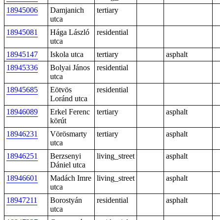
18945006
Damjanich
tertiary
utca
18945081
Hága László
residential
utca
18945147
Iskola utca
tertiary
asphalt
18945336
Bolyai János
residential
utca
18945685
Eötvös
residential
Loránd utca
18946089
Erkel Ferenc
tertiary
asphalt
körút
18946231
Vörösmarty
tertiary
asphalt
utca
18946251
Berzsenyi
living_street
asphalt
Dániel utca
18946601
Madách Imre
living_street
asphalt
utca
18947211
Borostyán
residential
asphalt
utca