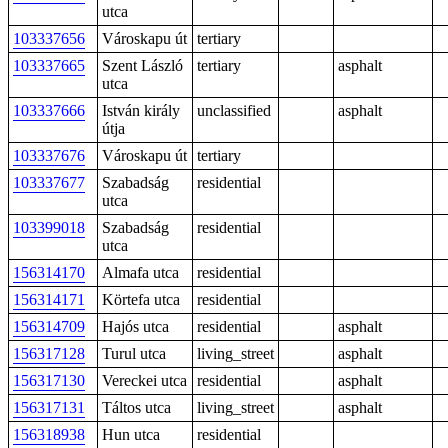
utca
103337656
Városkapu út
tertiary
103337665
Szent László
tertiary
asphalt
utca
103337666
István király
unclassified
asphalt
útja
103337676
Városkapu út
tertiary
103337677
Szabadság
residential
utca
103399018
Szabadság
residential
utca
156314170
Almafa utca
residential
156314171
Körtefa utca
residential
156314709
Hajós utca
residential
asphalt
156317128
Turul utca
living_street
asphalt
156317130
Vereckei utca
residential
asphalt
156317131
Táltos utca
living_street
asphalt
156318938
Hun utca
residential