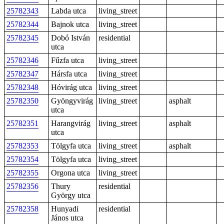
25782343
Labda utca
living_street
25782344
Bajnok utca
living_street
25782345
Dobó István
residential
utca
25782346
Fűzfa utca
living_street
25782347
Hársfa utca
living_street
25782348
Hóvirág utca
living_street
25782350
Gyöngyvirág
living_street
asphalt
utca
25782351
Harangvirág
living_street
asphalt
utca
25782353
Tölgyfa utca
living_street
asphalt
25782354
Tölgyfa utca
living_street
25782355
Orgona utca
living_street
25782356
Thury
residential
György utca
25782358
Hunyadi
residential
János utca