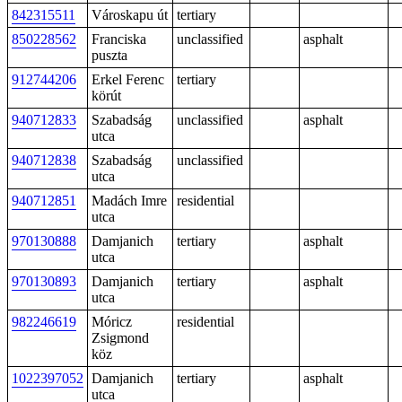
842315511
Városkapu út
tertiary
850228562
Franciska
unclassified
asphalt
puszta
912744206
Erkel Ferenc
tertiary
körút
940712833
Szabadság
unclassified
asphalt
utca
940712838
Szabadság
unclassified
utca
940712851
Madách Imre
residential
utca
970130888
Damjanich
tertiary
asphalt
utca
970130893
Damjanich
tertiary
asphalt
utca
982246619
Móricz
residential
Zsigmond
köz
1022397052
Damjanich
tertiary
asphalt
utca