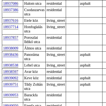
18937086
Halom utca
residential
asphalt
18937386
Csodaszarvas
residential
utca
18937616
Etele köz
living_street
18937714
Honfoglalás
living_street
utca
18937857
Poroszlai
residential
Ildikó utca
18938009
Álmos utca
residential
18938436
Panoráma
living_street
asphalt
utca
18938538
Lehel utca
living_street
asphalt
18938597
Avar köz
residential
18939092
Keve köz
residential
asphalt
18939751
Tildy Zoltán
living_street
asphalt
utca
18939953
Barackfa
residential
utca
18940050
Eperfa utca
residential