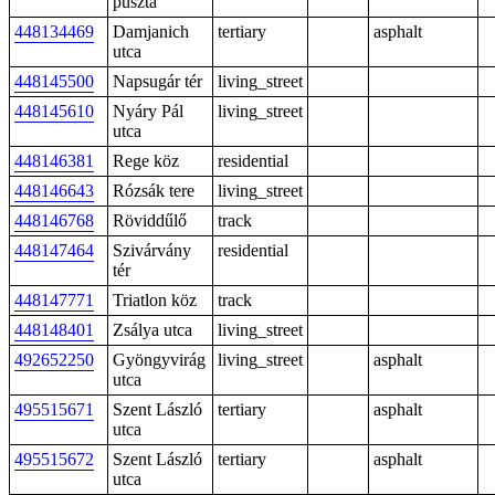
puszta
448134469
Damjanich
tertiary
asphalt
utca
448145500
Napsugár tér
living_street
448145610
Nyáry Pál
living_street
utca
448146381
Rege köz
residential
448146643
Rózsák tere
living_street
448146768
Röviddűlő
track
448147464
Szivárvány
residential
tér
448147771
Triatlon köz
track
448148401
Zsálya utca
living_street
492652250
Gyöngyvirág
living_street
asphalt
utca
495515671
Szent László
tertiary
asphalt
utca
495515672
Szent László
tertiary
asphalt
utca