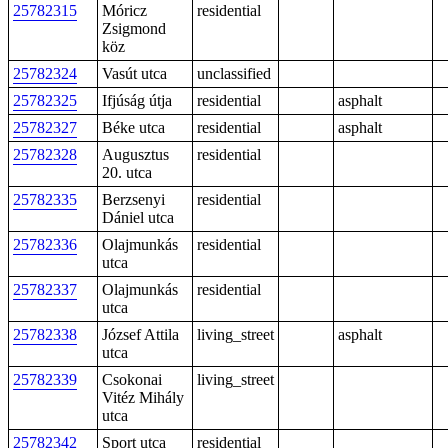
25782315
Móricz
residential
Zsigmond
köz
25782324
Vasút utca
unclassified
25782325
Ifjúság útja
residential
asphalt
25782327
Béke utca
residential
asphalt
25782328
Augusztus
residential
20. utca
25782335
Berzsenyi
residential
Dániel utca
25782336
Olajmunkás
residential
utca
25782337
Olajmunkás
residential
utca
25782338
József Attila
living_street
asphalt
utca
25782339
Csokonai
living_street
Vitéz Mihály
utca
25782342
Sport utca
residential