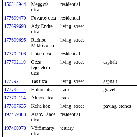
156318944
Meggyfa
residential
utca
177699479
Fuvaros utca
residential
177699693
Ady Endre
living_street
utca
177699695
Radnóti
living_street
Miklós utca
177792106
Határ utca
residential
177792110
Géza
living_street
asphalt
fejedelem
utca
177792111
Tas utca
living_street
asphalt
177792112
Halom utca
track
gravel
177792114
Álmos utca
track
177807635
Kelta köz
living_street
paving_stones
197459383
Arany János
residential
utca
197460978
Vörösmarty
tertiary
utca