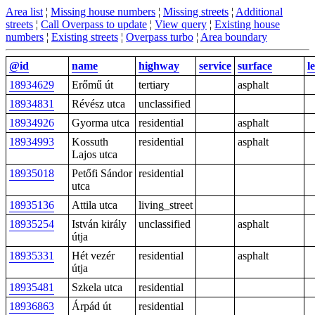
Area list
¦
Missing house numbers
¦
Missing streets
¦
Additional
streets
¦
Call Overpass to update
¦
View query
¦
Existing house
numbers
¦
Existing streets
¦
Overpass turbo
¦
Area boundary
@id
name
highway
service
surface
l
18934629
Erőmű út
tertiary
asphalt
18934831
Révész utca
unclassified
18934926
Gyorma utca
residential
asphalt
18934993
Kossuth
residential
asphalt
Lajos utca
18935018
Petőfi Sándor
residential
utca
18935136
Attila utca
living_street
18935254
István király
unclassified
asphalt
útja
18935331
Hét vezér
residential
asphalt
útja
18935481
Szkela utca
residential
18936863
Árpád út
residential