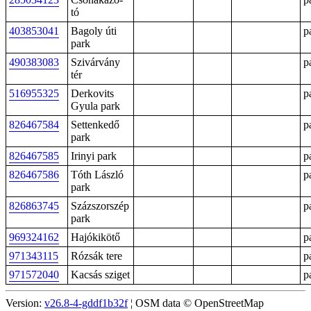
tó
403853041
Bagoly úti
p
park
490383083
Szivárvány
p
tér
516955325
Derkovits
p
Gyula park
826467584
Settenkedő
p
park
826467585
Irinyi park
p
826467586
Tóth László
p
park
826863745
Százszorszép
p
park
969324162
Hajókikötő
p
971343115
Rózsák tere
p
971572040
Kacsás sziget
p
Version:
v26.8-4-gddf1b32f
¦ OSM data © OpenStreetMap