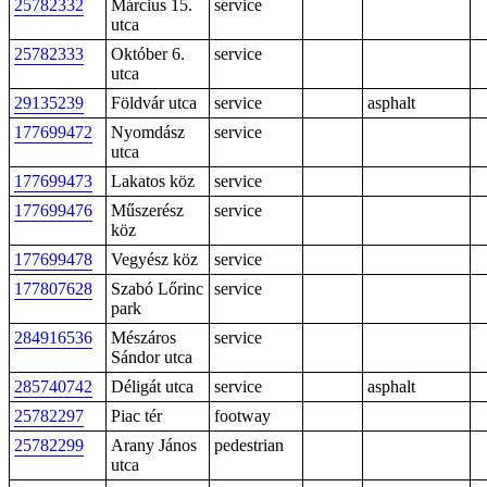
25782332
Március 15.
service
utca
25782333
Október 6.
service
utca
29135239
Földvár utca
service
asphalt
177699472
Nyomdász
service
utca
177699473
Lakatos köz
service
177699476
Műszerész
service
köz
177699478
Vegyész köz
service
177807628
Szabó Lőrinc
service
park
284916536
Mészáros
service
Sándor utca
285740742
Déligát utca
service
asphalt
25782297
Piac tér
footway
25782299
Arany János
pedestrian
utca