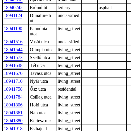
18940242
Erőmű út
tertiary
asphalt
18941124
Dunafüredi
unclassified
út
18941190
Pannónia
living_street
utca
18941516
Vasút utca
unclassified
18941544
Olimpia utca
living_street
18941573
Szellő utca
living_street
18941638
Tél utca
living_street
18941670
Tavasz utca
living_street
18941710
Nyár utca
living_street
18941758
Ősz utca
residential
18941784
Csillag utca
living_street
18941806
Hold utca
living_street
18941861
Nap utca
living_street
18941880
Kertész utca
living_street
18941918
Esthajnal
living_street