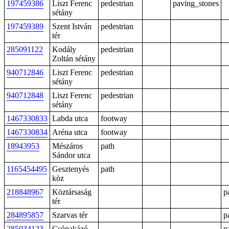
197459386
Liszt Ferenc
pedestrian
paving_stones
sétány
197459389
Szent István
pedestrian
tér
285091122
Kodály
pedestrian
Zoltán sétány
940712846
Liszt Ferenc
pedestrian
sétány
940712848
Liszt Ferenc
pedestrian
sétány
1467330833
Labda utca
footway
1467330834
Aréna utca
footway
18943953
Mészáros
path
Sándor utca
1165454495
Gesztenyés
path
köz
218848967
Köztársaság
p
tér
284895857
Szarvas tér
p
285034123
Csónakázó-
p