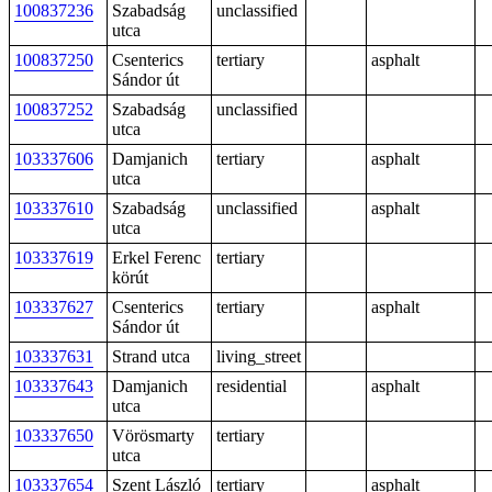
100837236
Szabadság
unclassified
utca
100837250
Csenterics
tertiary
asphalt
Sándor út
100837252
Szabadság
unclassified
utca
103337606
Damjanich
tertiary
asphalt
utca
103337610
Szabadság
unclassified
asphalt
utca
103337619
Erkel Ferenc
tertiary
körút
103337627
Csenterics
tertiary
asphalt
Sándor út
103337631
Strand utca
living_street
103337643
Damjanich
residential
asphalt
utca
103337650
Vörösmarty
tertiary
utca
103337654
Szent László
tertiary
asphalt