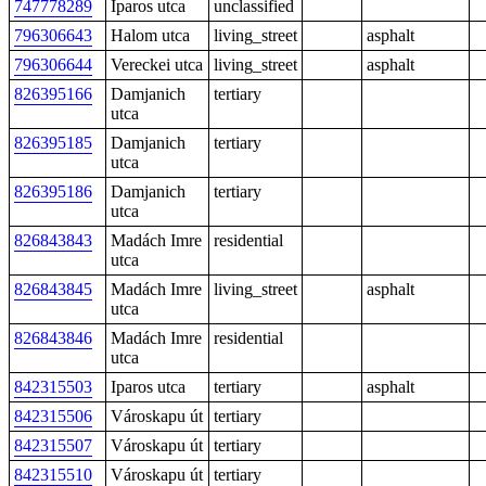
747778289
Iparos utca
unclassified
796306643
Halom utca
living_street
asphalt
796306644
Vereckei utca
living_street
asphalt
826395166
Damjanich
tertiary
utca
826395185
Damjanich
tertiary
utca
826395186
Damjanich
tertiary
utca
826843843
Madách Imre
residential
utca
826843845
Madách Imre
living_street
asphalt
utca
826843846
Madách Imre
residential
utca
842315503
Iparos utca
tertiary
asphalt
842315506
Városkapu út
tertiary
842315507
Városkapu út
tertiary
842315510
Városkapu út
tertiary