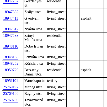
18947237
Gesztenyés
residential
út
18947382
Zsálya utca
living_street
18947411
Gyertyán
living_street
asphalt
utca
18947512
Nyárfa utca
living_street
18947533
Zrínyi
residential
Miklós utca
18948116
Dobó István
living_street
utca
18948158
Fenyőfa utca
living_street
18948252
Kőrisfa utca
living_street
18950720
Berzsenyi
residential
asphalt
Dániel utca
18951101
Városkapu út
tertiary
25769197
Mérleg utca
living_street
25769199
Bagoly utca
living_street
25769200
Tavaszmező
living_street
utca