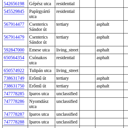
542656198
Gépész utca
residential
545529845
Papírgyártó
residential
utca
567914477
Csenterics
tertiary
asphalt
Sándor út
567914479
Csenterics
tertiary
asphalt
Sándor út
592847000
Emese utca
living_street
asphalt
650564354
Csónakos
residential
asphalt
utca
650574922
Tulipán utca
living_street
738631749
Erőmű út
tertiary
asphalt
738631750
Erőmű út
tertiary
asphalt
747778285
Iparos utca
unclassified
747778286
Nyomdász
unclassified
utca
747778287
Iparos utca
unclassified
747778288
Iparos utca
unclassified