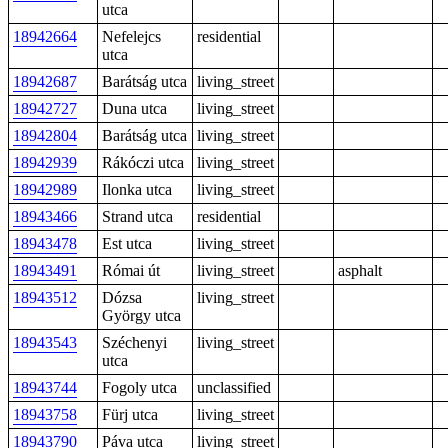
utca
18942664
Nefelejcs
residential
utca
18942687
Barátság utca
living_street
18942727
Duna utca
living_street
18942804
Barátság utca
living_street
18942939
Rákóczi utca
living_street
18942989
Ilonka utca
living_street
18943466
Strand utca
residential
18943478
Est utca
living_street
18943491
Római út
living_street
asphalt
18943512
Dózsa
living_street
György utca
18943543
Széchenyi
living_street
utca
18943744
Fogoly utca
unclassified
18943758
Fürj utca
living_street
18943790
Páva utca
living_street