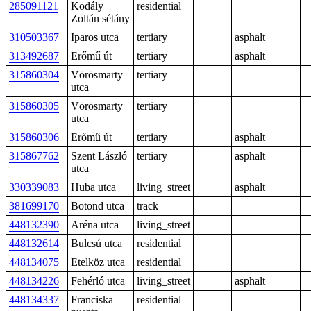
285091121
Kodály
residential
Zoltán sétány
310503367
Iparos utca
tertiary
asphalt
313492687
Erőmű út
tertiary
asphalt
315860304
Vörösmarty
tertiary
utca
315860305
Vörösmarty
tertiary
utca
315860306
Erőmű út
tertiary
asphalt
315867762
Szent László
tertiary
asphalt
utca
330339083
Huba utca
living_street
asphalt
381699170
Botond utca
track
448132390
Aréna utca
living_street
448132614
Bulcsú utca
residential
448134075
Etelköz utca
residential
448134226
Fehérló utca
living_street
asphalt
448134337
Franciska
residential