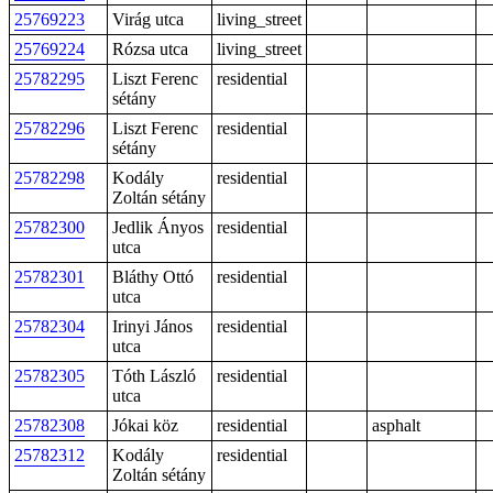
25769223
Virág utca
living_street
25769224
Rózsa utca
living_street
25782295
Liszt Ferenc
residential
sétány
25782296
Liszt Ferenc
residential
sétány
25782298
Kodály
residential
Zoltán sétány
25782300
Jedlik Ányos
residential
utca
25782301
Bláthy Ottó
residential
utca
25782304
Irinyi János
residential
utca
25782305
Tóth László
residential
utca
25782308
Jókai köz
residential
asphalt
25782312
Kodály
residential
Zoltán sétány