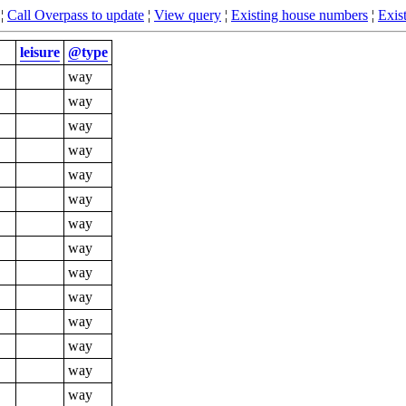
¦
Call Overpass to update
¦
View query
¦
Existing house numbers
¦
Exist
leisure
@type
way
way
way
way
way
way
way
way
way
way
way
way
way
way