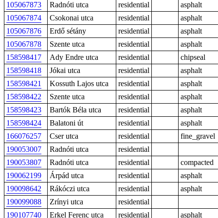
105067873
Radnóti utca
residential
asphalt
105067874
Csokonai utca
residential
asphalt
105067876
Erdő sétány
residential
asphalt
105067878
Szente utca
residential
asphalt
158598417
Ady Endre utca
residential
chipseal
158598418
Jókai utca
residential
asphalt
158598421
Kossuth Lajos utca
residential
asphalt
158598422
Szente utca
residential
asphalt
158598423
Bartók Béla utca
residential
asphalt
158598424
Balatoni út
residential
asphalt
166076257
Cser utca
residential
fine_gravel
190053007
Radnóti utca
residential
190053807
Radnóti utca
residential
compacted
190062199
Árpád utca
residential
asphalt
190098642
Rákóczi utca
residential
asphalt
190099088
Zrínyi utca
residential
190107740
Erkel Ferenc utca
residential
asphalt