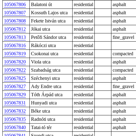
105067806
Balatoni út
residential
asphalt
105067807
Kossuth Lajos utca
residential
asphalt
105067808
Fekete István utca
residential
asphalt
105067812
Jókai utca
residential
asphalt
105067813
Petőfi Sándor utca
residential
fine_gravel
105067816
Rákóczi utca
residential
105067819
Csokonai utca
residential
compacted
105067820
Viola utca
residential
asphalt
105067822
Szabadság utca
residential
compacted
105067825
Széchenyi utca
residential
asphalt
105067827
Ady Endre utca
residential
fine_gravel
105067829
Tóth Árpád utca
residential
asphalt
105067831
Hunyadi utca
residential
asphalt
105067832
Béke utca
residential
asphalt
105067835
Radnóti utca
residential
asphalt
105067840
Tatai-tó tér
residential
asphalt
105067841
Szondi utca
residential