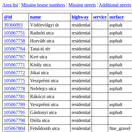
Area list
¦
Missing house numbers
¦
Missing streets
¦
Additional streets
@id
name
highway
service
surface
39366093
Vödörvölgyi út
residential
asphalt
105067751
Radnóti utca
residential
asphalt
105067758
Horváth utca
residential
asphalt
105067764
Tatai-tó tér
residential
105067767
Kert utca
residential
asphalt
105067771
Király utca
residential
asphalt
105067772
Jókai utca
residential
asphalt
105067775
Veszprémi utca
residential
asphalt
105067778
Nefelejcs utca
residential
asphalt
105067781
Rákóczi utca
residential
105067789
Veszprémi utca
residential
asphalt
105067791
Gárdonyi utca
residential
asphalt
105067798
Diófa utca
residential
105067804
Felsődomb utca
residential
fine_gravel