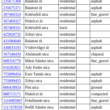
235675368
Balatoni út
residential
asphalt
235675371
Balatoni út
residential
asphalt
307469324
Kötéssűrű utca
residential
fine_gravel
307469327
Pinkóczi út
residential
asphalt
307469331
Kötéssűrű utca
track
425820732
Zrínyi utca
residential
431084040
Balatoni út
residential
asphalt
438833193
Vödörvölgyi út
residential
asphalt
567540430
Alsódomb utca
residential
chipseal
608316776
Márai Sándor utca
residential
fine_gravel
616282821
Ady Endre utca
residential
755899454
Esze Tamás utca
residential
asphalt
755899455
Zrínyi utca
residential
asphalt
866418924
Pint utca
residential
ground
888715171
Pinkóczi út
residential
compacted
1116985967
Felsődomb utca
residential
fine_gravel
1117478556
Petőfi Sándor utca
residential
asphalt