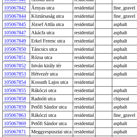
105067842
Árnyas utca
residential
fine_gravel
105067844
Köztársaság utca
residential
fine_gravel
105067845
József Attila utca
residential
asphalt
105067847
Akácfa utca
residential
asphalt
105067849
Erkel Ferenc utca
residential
asphalt
105067850
Táncsics utca
residential
asphalt
105067851
Rózsa utca
residential
asphalt
105067852
István király tér
residential
asphalt
105067853
Hétvezér utca
residential
asphalt
105067854
Kossuth Lajos utca
residential
105067855
Rákóczi utca
residential
asphalt
105067858
Radnóti utca
residential
chipseal
105067859
Petőfi Sándor utca
residential
asphalt
105067863
Rákóczi utca
residential
fine_gravel
105067869
Petőfi Sándor utca
residential
asphalt
105067871
Meggyespusztai utca
residential
asphalt