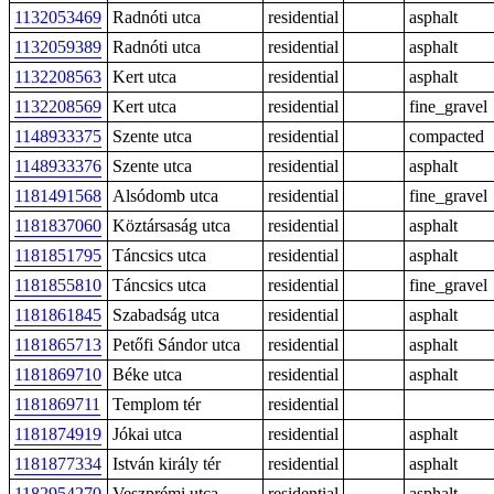
1132053469
Radnóti utca
residential
asphalt
1132059389
Radnóti utca
residential
asphalt
1132208563
Kert utca
residential
asphalt
1132208569
Kert utca
residential
fine_gravel
1148933375
Szente utca
residential
compacted
1148933376
Szente utca
residential
asphalt
1181491568
Alsódomb utca
residential
fine_gravel
1181837060
Köztársaság utca
residential
asphalt
1181851795
Táncsics utca
residential
asphalt
1181855810
Táncsics utca
residential
fine_gravel
1181861845
Szabadság utca
residential
asphalt
1181865713
Petőfi Sándor utca
residential
asphalt
1181869710
Béke utca
residential
asphalt
1181869711
Templom tér
residential
1181874919
Jókai utca
residential
asphalt
1181877334
István király tér
residential
asphalt
1182954270
Veszprémi utca
residential
asphalt