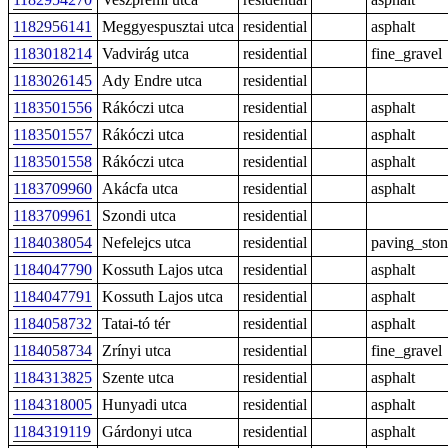
1182956141
Meggyespusztai utca
residential
asphalt
1183018214
Vadvirág utca
residential
fine_gravel
1183026145
Ady Endre utca
residential
1183501556
Rákóczi utca
residential
asphalt
1183501557
Rákóczi utca
residential
asphalt
1183501558
Rákóczi utca
residential
asphalt
1183709960
Akácfa utca
residential
asphalt
1183709961
Szondi utca
residential
1184038054
Nefelejcs utca
residential
paving_ston
1184047790
Kossuth Lajos utca
residential
asphalt
1184047791
Kossuth Lajos utca
residential
asphalt
1184058732
Tatai-tó tér
residential
asphalt
1184058734
Zrínyi utca
residential
fine_gravel
1184313825
Szente utca
residential
asphalt
1184318005
Hunyadi utca
residential
asphalt
1184319119
Gárdonyi utca
residential
asphalt