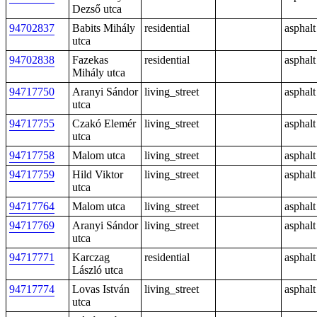
Dezső utca
94702837
Babits Mihály
residential
asphalt
utca
94702838
Fazekas
residential
asphalt
Mihály utca
94717750
Aranyi Sándor
living_street
asphalt
utca
94717755
Czakó Elemér
living_street
asphalt
utca
94717758
Malom utca
living_street
asphalt
94717759
Hild Viktor
living_street
asphalt
utca
94717764
Malom utca
living_street
asphalt
94717769
Aranyi Sándor
living_street
asphalt
utca
94717771
Karczag
residential
asphalt
László utca
94717774
Lovas István
living_street
asphalt
utca