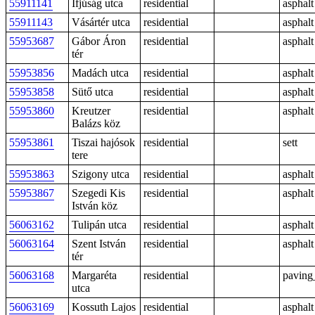
55911141
Ifjúság utca
residential
asphalt
55911143
Vásártér utca
residential
asphalt
55953687
Gábor Áron
residential
asphalt
tér
55953856
Madách utca
residential
asphalt
55953858
Sütő utca
residential
asphalt
55953860
Kreutzer
residential
asphalt
Balázs köz
55953861
Tiszai hajósok
residential
sett
tere
55953863
Szigony utca
residential
asphalt
55953867
Szegedi Kis
residential
asphalt
István köz
56063162
Tulipán utca
residential
asphalt
56063164
Szent István
residential
asphalt
tér
56063168
Margaréta
residential
paving
utca
56063169
Kossuth Lajos
residential
asphalt