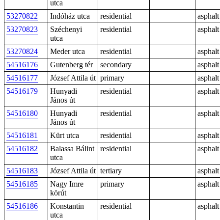
utca
53270822
Indóház utca
residential
asphalt
53270823
Széchenyi
residential
asphalt
utca
53270824
Meder utca
residential
asphalt
54516176
Gutenberg tér
secondary
asphalt
54516177
József Attila út
primary
asphalt
54516179
Hunyadi
residential
asphalt
János út
54516180
Hunyadi
residential
asphalt
János út
54516181
Kürt utca
residential
asphalt
54516182
Balassa Bálint
residential
asphalt
utca
54516183
József Attila út
tertiary
asphalt
54516185
Nagy Imre
primary
asphalt
körút
54516186
Konstantin
residential
asphalt
utca