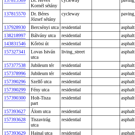
137815569
Dr. Heves
cycleway
paving
Kornél sétány
137815570
Dr. Béres
cycleway
paving
József sétány
137928930
Bercsényi utca
residential
asphalt
138218997
Bálvány utca
residential
asphalt
143831546
Kőrösi út
residential
asphalt
157327341
Lovas István
living_street
asphalt
utca
157377538
Jubileum tér
residential
asphalt
157378996
Jubileum tér
residential
asphalt
157390296
Szellő utca
residential
asphalt
157390299
Fény utca
residential
asphalt
157390300
Holt-Tisza
residential
asphalt
part
157393627
Álom utca
residential
asphalt
157393628
Tiszavirág
residential
asphalt
utca
157393629
Hajnal utca
residential
asphalt