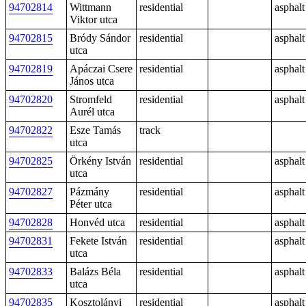
94702814
Wittmann
residential
asphalt
Viktor utca
94702815
Bródy Sándor
residential
asphalt
utca
94702819
Apáczai Csere
residential
asphalt
János utca
94702820
Stromfeld
residential
asphalt
Aurél utca
94702822
Esze Tamás
track
utca
94702825
Örkény István
residential
asphalt
utca
94702827
Pázmány
residential
asphalt
Péter utca
94702828
Honvéd utca
residential
asphalt
94702831
Fekete István
residential
asphalt
utca
94702833
Balázs Béla
residential
asphalt
utca
94702835
Kosztolányi
residential
asphalt