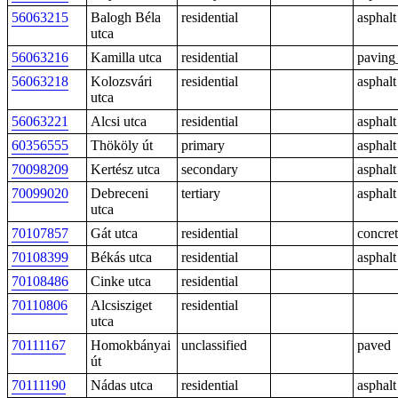
56063215
Balogh Béla
residential
asphalt
utca
56063216
Kamilla utca
residential
paving
56063218
Kolozsvári
residential
asphalt
utca
56063221
Alcsi utca
residential
asphalt
60356555
Thököly út
primary
asphalt
70098209
Kertész utca
secondary
asphalt
70099020
Debreceni
tertiary
asphalt
utca
70107857
Gát utca
residential
concre
70108399
Békás utca
residential
asphalt
70108486
Cinke utca
residential
70110806
Alcsisziget
residential
utca
70111167
Homokbányai
unclassified
paved
út
70111190
Nádas utca
residential
asphalt