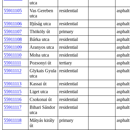
utca
55911105
Vas Gereben
residential
asphalt
utca
55911106
Ifjúság utca
residential
asphalt
55911107
Thököly út
primary
asphalt
55911108
Bárka utca
residential
asphalt
55911109
Aranyos utca
residential
asphalt
55911110
Moha utca
residential
asphalt
55911111
Pozsonyi út
tertiary
asphalt
55911112
Glykais Gyula
residential
asphalt
utca
55911113
Kassai út
residential
asphalt
55911115
Liget utca
residential
asphalt
55911116
Csokonai út
residential
asphalt
55911117
Bihari Sándor
residential
asphalt
utca
55911118
Mátyás király
primary
asphalt
út