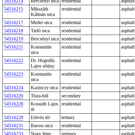
54516214
Bercsényi utca
residential
asphalt
54516215
Mikszáth
residential
asphalt
Kálmán utca
54516217
Meder utca
residential
asphalt
54516218
Tarló utca
residential
asphalt
54516219
Bercsényi utca
residential
asphalt
54516221
Konstantin
residential
asphalt
utca
54516222
Dr. Hegedűs
residential
asphalt
Lajos sétány
54516223
Konstantin
residential
asphalt
utca
54516224
Kazinczy utca
residential
asphalt
54516226
Tisza-híd
secondary
asphalt
54516228
Kossuth Lajos
residential
asphalt
út
54516229
Eötvös tér
tertiary
asphalt
54516231
Baross utca
residential
asphalt
54516233
Nagy Imre
primary
asphalt