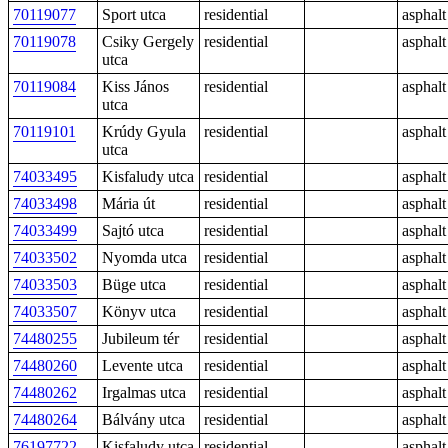
70119077
Sport utca
residential
asphalt
70119078
Csiky Gergely
residential
asphalt
utca
70119084
Kiss János
residential
asphalt
utca
70119101
Krúdy Gyula
residential
asphalt
utca
74033495
Kisfaludy utca
residential
asphalt
74033498
Mária út
residential
asphalt
74033499
Sajtó utca
residential
asphalt
74033502
Nyomda utca
residential
asphalt
74033503
Büge utca
residential
asphalt
74033507
Könyv utca
residential
asphalt
74480255
Jubileum tér
residential
asphalt
74480260
Levente utca
residential
asphalt
74480262
Irgalmas utca
residential
asphalt
74480264
Bálvány utca
residential
asphalt
76197722
Kisfaludy utca
residential
asphalt