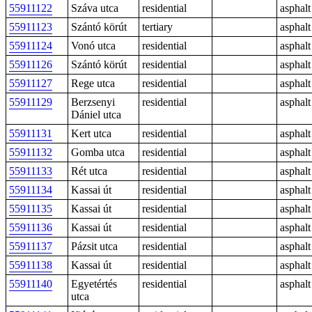
55911122
Száva utca
residential
asphalt
55911123
Szántó körút
tertiary
asphalt
55911124
Vonó utca
residential
asphalt
55911126
Szántó körút
residential
asphalt
55911127
Rege utca
residential
asphalt
55911129
Berzsenyi
residential
asphalt
Dániel utca
55911131
Kert utca
residential
asphalt
55911132
Gomba utca
residential
asphalt
55911133
Rét utca
residential
asphalt
55911134
Kassai út
residential
asphalt
55911135
Kassai út
residential
asphalt
55911136
Kassai út
residential
asphalt
55911137
Pázsit utca
residential
asphalt
55911138
Kassai út
residential
asphalt
55911140
Egyetértés
residential
asphalt
utca