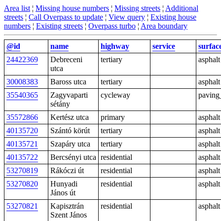
Area list
¦
Missing house numbers
¦
Missing streets
¦
Additional
streets
¦
Call Overpass to update
¦
View query
¦
Existing house
numbers
¦
Existing streets
¦
Overpass turbo
¦
Area boundary
@id
name
highway
service
surfac
24422369
Debreceni
tertiary
asphalt
utca
30008383
Baross utca
tertiary
asphalt
35540365
Zagyvaparti
cycleway
paving
sétány
35572866
Kertész utca
primary
asphalt
40135720
Szántó körút
tertiary
asphalt
40135721
Szapáry utca
tertiary
asphalt
40135722
Bercsényi utca
residential
asphalt
53270819
Rákóczi út
residential
asphalt
53270820
Hunyadi
residential
asphalt
János út
53270821
Kapisztrán
residential
asphalt
Szent János