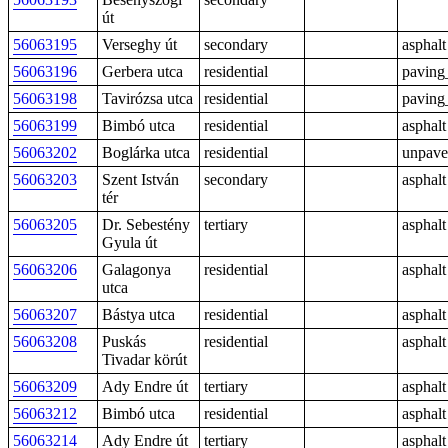
út
56063195
Verseghy út
secondary
asphalt
56063196
Gerbera utca
residential
paving
56063198
Tavirózsa utca
residential
paving
56063199
Bimbó utca
residential
asphalt
56063202
Boglárka utca
residential
unpav
56063203
Szent István
secondary
asphalt
tér
56063205
Dr. Sebestény
tertiary
asphalt
Gyula út
56063206
Galagonya
residential
asphalt
utca
56063207
Bástya utca
residential
asphalt
56063208
Puskás
residential
asphalt
Tivadar körút
56063209
Ady Endre út
tertiary
asphalt
56063212
Bimbó utca
residential
asphalt
56063214
Ady Endre út
tertiary
asphalt