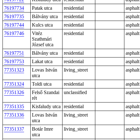
76197734
Patak utca
residential
asphalt
76197735
Bálvány utca
residential
asphalt
76197744
Kulcs utca
residential
asphalt
76197746
Vitéz
residential
asphalt
Szathmári
József utca
76197751
Bálvány utca
residential
asphalt
76197753
Lakat utca
residential
asphalt
77351323
Lovas István
living_street
asphalt
utca
77351324
Toldi utca
residential
asphalt
77351326
Felső Szandai
unclassified
asphalt
rét
77351335
Kisfaludy utca
residential
asphalt
77351336
Lovas István
living_street
asphalt
utca
77351337
Botár Imre
living_street
asphalt
utca