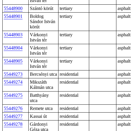
István tér
55448900
Szántó körút
tertiary
asphalt
55448901
Boldog
tertiary
asphalt
Sándor István
körút
55448903
Várkonyi
tertiary
asphalt
István tér
55448904
Várkonyi
tertiary
asphalt
István tér
55448905
Várkonyi
tertiary
asphalt
István tér
55449273
Bercsényi utca
residential
asphalt
55449274
Mikszáth
residential
asphalt
Kálmán utca
55449275
Batthyány
residential
asphalt
utca
55449276
Remete utca
residential
asphalt
55449277
Kassai út
residential
asphalt
55449278
Gárdonyi
residential
asphalt
Géza utca