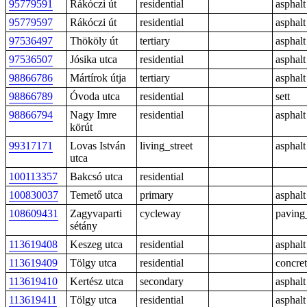
95779591
Rákóczi út
residential
asphalt
95779597
Rákóczi út
residential
asphalt
97536497
Thököly út
tertiary
asphalt
97536507
Jósika utca
residential
asphalt
98866786
Mártírok útja
tertiary
asphalt
98866789
Óvoda utca
residential
sett
98866794
Nagy Imre
residential
asphalt
körút
99317171
Lovas István
living_street
asphalt
utca
100113357
Bakcsó utca
residential
100830037
Temető utca
primary
asphalt
108609431
Zagyvaparti
cycleway
paving
sétány
113619408
Keszeg utca
residential
asphalt
113619409
Tölgy utca
residential
concre
113619410
Kertész utca
secondary
asphalt
113619411
Tölgy utca
residential
asphalt