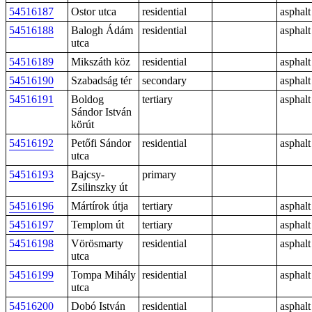
54516187
Ostor utca
residential
asphalt
54516188
Balogh Ádám
residential
asphalt
utca
54516189
Mikszáth köz
residential
asphalt
54516190
Szabadság tér
secondary
asphalt
54516191
Boldog
tertiary
asphalt
Sándor István
körút
54516192
Petőfi Sándor
residential
asphalt
utca
54516193
Bajcsy-
primary
Zsilinszky út
54516196
Mártírok útja
tertiary
asphalt
54516197
Templom út
tertiary
asphalt
54516198
Vörösmarty
residential
asphalt
utca
54516199
Tompa Mihály
residential
asphalt
utca
54516200
Dobó István
residential
asphalt