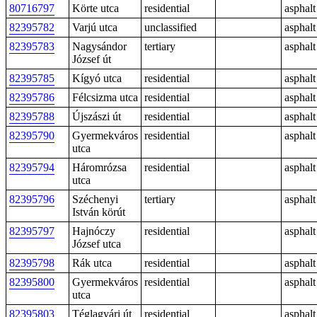
80716797
Körte utca
residential
asphalt
82395782
Varjú utca
unclassified
asphalt
82395783
Nagysándor
tertiary
asphalt
József út
82395785
Kígyó utca
residential
asphalt
82395786
Félcsizma utca
residential
asphalt
82395788
Újszászi út
residential
asphalt
82395790
Gyermekváros
residential
asphalt
utca
82395794
Háromrózsa
residential
asphalt
utca
82395796
Széchenyi
tertiary
asphalt
István körút
82395797
Hajnóczy
residential
asphalt
József utca
82395798
Rák utca
residential
asphalt
82395800
Gyermekváros
residential
asphalt
utca
82395803
Téglagyári út
residential
asphalt