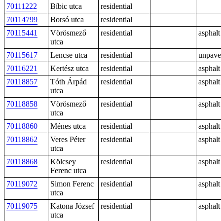
70111222
Bíbic utca
residential
70114799
Borsó utca
residential
70115441
Vörösmező
residential
asphalt
utca
70115617
Lencse utca
residential
unpav
70116221
Kertész utca
residential
asphalt
70118857
Tóth Árpád
residential
asphalt
utca
70118858
Vörösmező
residential
asphalt
utca
70118860
Ménes utca
residential
asphalt
70118862
Veres Péter
residential
asphalt
utca
70118868
Kölcsey
residential
asphalt
Ferenc utca
70119072
Simon Ferenc
residential
asphalt
utca
70119075
Katona József
residential
asphalt
utca