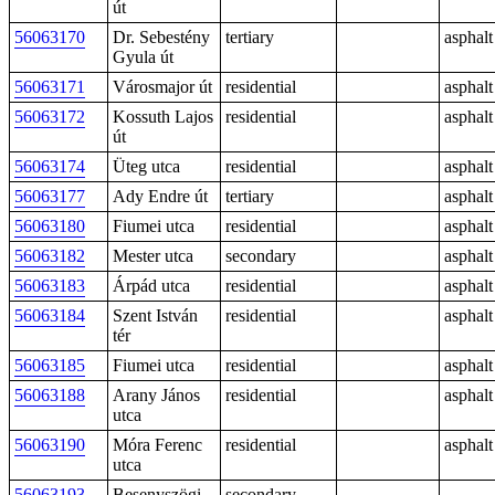
út
56063170
Dr. Sebestény
tertiary
asphalt
Gyula út
56063171
Városmajor út
residential
asphalt
56063172
Kossuth Lajos
residential
asphalt
út
56063174
Üteg utca
residential
asphalt
56063177
Ady Endre út
tertiary
asphalt
56063180
Fiumei utca
residential
asphalt
56063182
Mester utca
secondary
asphalt
56063183
Árpád utca
residential
asphalt
56063184
Szent István
residential
asphalt
tér
56063185
Fiumei utca
residential
asphalt
56063188
Arany János
residential
asphalt
utca
56063190
Móra Ferenc
residential
asphalt
utca
56063193
Besenyszögi
secondary