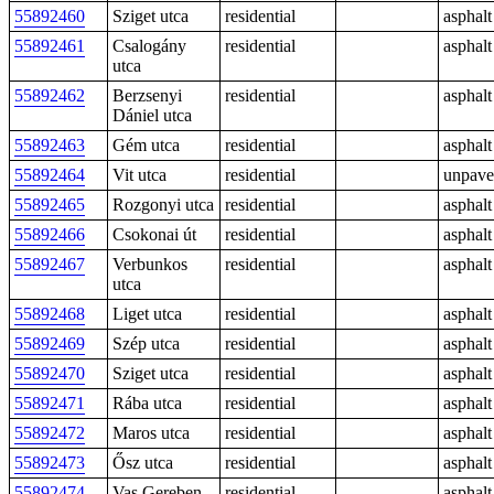
55892460
Sziget utca
residential
asphalt
55892461
Csalogány
residential
asphalt
utca
55892462
Berzsenyi
residential
asphalt
Dániel utca
55892463
Gém utca
residential
asphalt
55892464
Vit utca
residential
unpav
55892465
Rozgonyi utca
residential
asphalt
55892466
Csokonai út
residential
asphalt
55892467
Verbunkos
residential
asphalt
utca
55892468
Liget utca
residential
asphalt
55892469
Szép utca
residential
asphalt
55892470
Sziget utca
residential
asphalt
55892471
Rába utca
residential
asphalt
55892472
Maros utca
residential
asphalt
55892473
Ősz utca
residential
asphalt
55892474
Vas Gereben
residential
asphalt