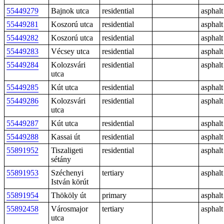
55449279
Bajnok utca
residential
asphalt
55449281
Koszorú utca
residential
asphalt
55449282
Koszorú utca
residential
asphalt
55449283
Vécsey utca
residential
asphalt
55449284
Kolozsvári
residential
asphalt
utca
55449285
Kút utca
residential
asphalt
55449286
Kolozsvári
residential
asphalt
utca
55449287
Kút utca
residential
asphalt
55449288
Kassai út
residential
asphalt
55891952
Tiszaligeti
residential
asphalt
sétány
55891953
Széchenyi
tertiary
asphalt
István körút
55891954
Thököly út
primary
asphalt
55892458
Városmajor
tertiary
asphalt
utca