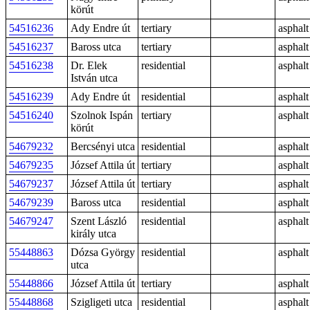
körút
54516236
Ady Endre út
tertiary
asphalt
54516237
Baross utca
tertiary
asphalt
54516238
Dr. Elek
residential
asphalt
István utca
54516239
Ady Endre út
residential
asphalt
54516240
Szolnok Ispán
tertiary
asphalt
körút
54679232
Bercsényi utca
residential
asphalt
54679235
József Attila út
tertiary
asphalt
54679237
József Attila út
tertiary
asphalt
54679239
Baross utca
residential
asphalt
54679247
Szent László
residential
asphalt
király utca
55448863
Dózsa György
residential
asphalt
utca
55448866
József Attila út
tertiary
asphalt
55448868
Szigligeti utca
residential
asphalt