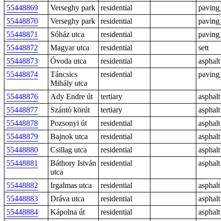
55448869
Verseghy park
residential
paving
55448870
Verseghy park
residential
paving
55448871
Sóház utca
residential
paving
55448872
Magyar utca
residential
sett
55448873
Óvoda utca
residential
asphalt
55448874
Táncsics
residential
paving
Mihály utca
55448876
Ady Endre út
tertiary
asphalt
55448877
Szántó körút
tertiary
asphalt
55448878
Pozsonyi út
residential
asphalt
55448879
Bajnok utca
residential
asphalt
55448880
Csillag utca
residential
asphalt
55448881
Báthory István
residential
asphalt
utca
55448882
Irgalmas utca
residential
asphalt
55448883
Dráva utca
residential
asphalt
55448884
Kápolna út
residential
asphalt