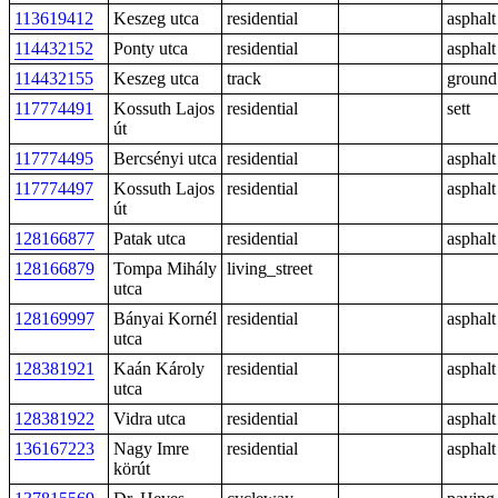
113619412
Keszeg utca
residential
asphalt
114432152
Ponty utca
residential
asphalt
114432155
Keszeg utca
track
ground
117774491
Kossuth Lajos
residential
sett
út
117774495
Bercsényi utca
residential
asphalt
117774497
Kossuth Lajos
residential
asphalt
út
128166877
Patak utca
residential
asphalt
128166879
Tompa Mihály
living_street
utca
128169997
Bányai Kornél
residential
asphalt
utca
128381921
Kaán Károly
residential
asphalt
utca
128381922
Vidra utca
residential
asphalt
136167223
Nagy Imre
residential
asphalt
körút