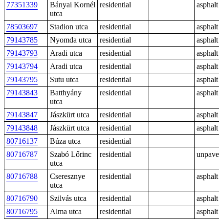
77351339
Bányai Kornél
residential
asphalt
utca
78503697
Stadion utca
residential
asphalt
79143785
Nyomda utca
residential
asphalt
79143793
Aradi utca
residential
asphalt
79143794
Aradi utca
residential
asphalt
79143795
Sutu utca
residential
asphalt
79143843
Batthyány
residential
asphalt
utca
79143847
Jászkürt utca
residential
asphalt
79143848
Jászkürt utca
residential
asphalt
80716137
Búza utca
residential
80716787
Szabó Lőrinc
residential
unpav
utca
80716788
Cseresznye
residential
asphalt
utca
80716790
Szilvás utca
residential
asphalt
80716795
Alma utca
residential
asphalt