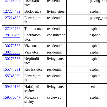
127168202
Úszódaru
residential
paving_sto
utca
127224482
Bodor utca
living_street
asphalt
127224602
Esztergomi
residential
paving_sto
út
127235775
Turbina utca
residential
asphalt
128180299
Cserhalom
construction
asphalt
utca
130273533
Viza utca
residential
asphalt
130273535
Viza utca
residential
asphalt
130273536
Népfürdő
living_street
asphalt
utca
155744291
Révész utca
residential
asphalt
155745030
Esztergomi
residential
asphalt
út
159410180
Hajóépítő
living_street
sett
sétány
159576047
Moszkva
cycleway
asphalt
sétány