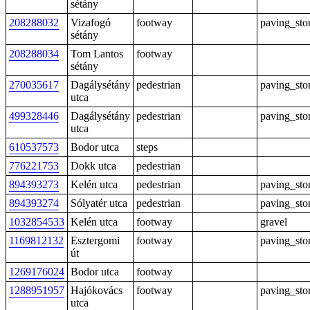
sétány
208288032
Vizafogó
footway
paving_sto
sétány
208288034
Tom Lantos
footway
sétány
270035617
Dagálysétány
pedestrian
paving_sto
utca
499328446
Dagálysétány
pedestrian
paving_sto
utca
610537573
Bodor utca
steps
776221753
Dokk utca
pedestrian
894393273
Kelén utca
pedestrian
paving_sto
894393274
Sólyatér utca
pedestrian
paving_sto
1032854533
Kelén utca
footway
gravel
1169812132
Esztergomi
footway
paving_sto
út
1269176024
Bodor utca
footway
1288951957
Hajókovács
footway
paving_sto
utca