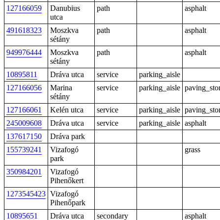
127166059
Danubius
path
asphalt
utca
491618323
Moszkva
path
asphalt
sétány
949976444
Moszkva
path
asphalt
sétány
10895811
Dráva utca
service
parking_aisle
127166056
Marina
service
parking_aisle
paving_sto
sétány
127166061
Kelén utca
service
parking_aisle
paving_sto
245009608
Dráva utca
service
parking_aisle
asphalt
137617150
Dráva park
155739241
Vizafogó
grass
park
350984201
Vizafogó
Pihenőkert
1273545423
Vizafogó
Pihenőpark
10895651
Dráva utca
secondary
asphalt