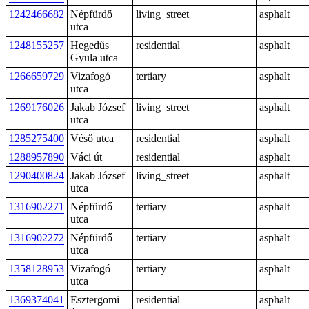
1242466682
Népfürdő
living_street
asphalt
utca
1248155257
Hegedűs
residential
asphalt
Gyula utca
1266659729
Vizafogó
tertiary
asphalt
utca
1269176026
Jakab József
living_street
asphalt
utca
1285275400
Véső utca
residential
asphalt
1288957890
Váci út
residential
asphalt
1290400824
Jakab József
living_street
asphalt
utca
1316902271
Népfürdő
tertiary
asphalt
utca
1316902272
Népfürdő
tertiary
asphalt
utca
1358128953
Vizafogó
tertiary
asphalt
utca
1369374041
Esztergomi
residential
asphalt