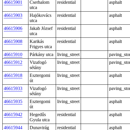
46615901
Cserhalom
residential
asphalt
utca
46615903
Hajókovács
residential
asphalt
utca
46615906
Jakab József
residential
asphalt
utca
46615908
Karikás
residential
asphalt
Frigyes utca
46615910
Párkány utca
living_street
paving_sto
46615912
Vizafogó
living_street
paving_sto
sétány
46615918
Esztergomi
living_street
asphalt
út
46615933
Vizafogó
living_street
paving_sto
sétány
46615935
Esztergomi
living_street
asphalt
út
46615942
Hegedűs
residential
asphalt
Gyula utca
46615944
Dunavirág
residential
asphalt