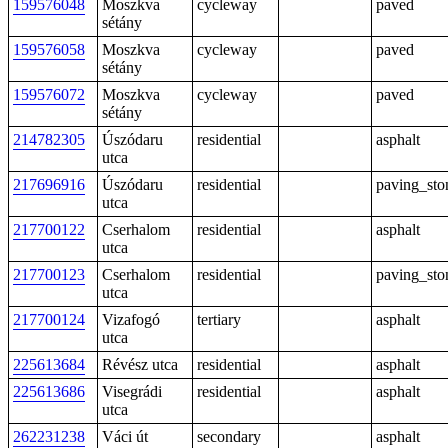
159576048
Moszkva
cycleway
paved
sétány
159576058
Moszkva
cycleway
paved
sétány
159576072
Moszkva
cycleway
paved
sétány
214782305
Úszódaru
residential
asphalt
utca
217696916
Úszódaru
residential
paving_sto
utca
217700122
Cserhalom
residential
asphalt
utca
217700123
Cserhalom
residential
paving_sto
utca
217700124
Vizafogó
tertiary
asphalt
utca
225613684
Révész utca
residential
asphalt
225613686
Visegrádi
residential
asphalt
utca
262231238
Váci út
secondary
asphalt