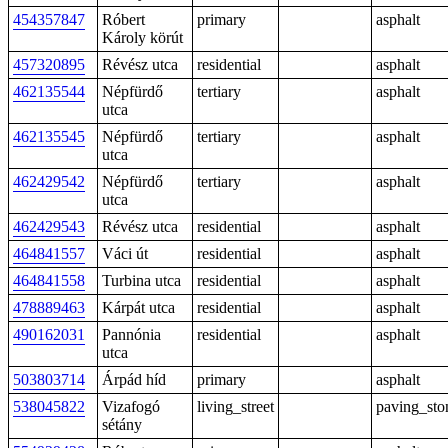
454357847
Róbert
primary
asphalt
Károly körút
457320895
Révész utca
residential
asphalt
462135544
Népfürdő
tertiary
asphalt
utca
462135545
Népfürdő
tertiary
asphalt
utca
462429542
Népfürdő
tertiary
asphalt
utca
462429543
Révész utca
residential
asphalt
464841557
Váci út
residential
asphalt
464841558
Turbina utca
residential
asphalt
478889463
Kárpát utca
residential
asphalt
490162031
Pannónia
residential
asphalt
utca
503803714
Árpád híd
primary
asphalt
538045822
Vizafogó
living_street
paving_sto
sétány