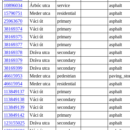
10896034
Árbóc utca
service
asphalt
15790751
Meder utca
residential
asphalt
25963670
Váci út
primary
asphalt
38169374
Váci út
primary
asphalt
38169375
Váci út
primary
asphalt
38169377
Váci út
primary
asphalt
38169378
Dráva utca
secondary
asphalt
38169379
Dráva utca
secondary
asphalt
38169399
Dráva utca
secondary
asphalt
46615953
Meder utca
pedestrian
paving_sto
46615954
Meder utca
residential
asphalt
113849137
Váci út
primary
asphalt
113849138
Váci út
secondary
asphalt
113849139
Váci út
secondary
asphalt
113849142
Váci út
primary
asphalt
123155025
Dráva utca
secondary
asphalt