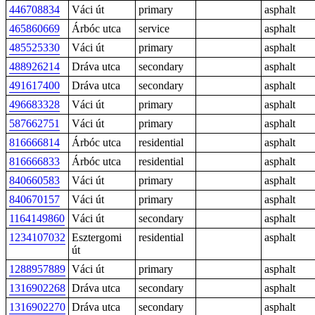
446708834
Váci út
primary
asphalt
465860669
Árbóc utca
service
asphalt
485525330
Váci út
primary
asphalt
488926214
Dráva utca
secondary
asphalt
491617400
Dráva utca
secondary
asphalt
496683328
Váci út
primary
asphalt
587662751
Váci út
primary
asphalt
816666814
Árbóc utca
residential
asphalt
816666833
Árbóc utca
residential
asphalt
840660583
Váci út
primary
asphalt
840670157
Váci út
primary
asphalt
1164149860
Váci út
secondary
asphalt
1234107032
Esztergomi
residential
asphalt
út
1288957889
Váci út
primary
asphalt
1316902268
Dráva utca
secondary
asphalt
1316902270
Dráva utca
secondary
asphalt