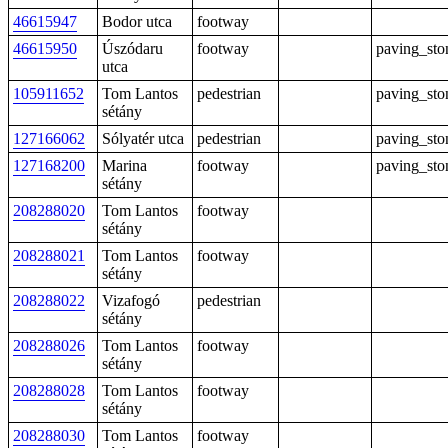
46615947
Bodor utca
footway
46615950
Úszódaru
footway
paving_sto
utca
105911652
Tom Lantos
pedestrian
paving_sto
sétány
127166062
Sólyatér utca
pedestrian
paving_sto
127168200
Marina
footway
paving_sto
sétány
208288020
Tom Lantos
footway
sétány
208288021
Tom Lantos
footway
sétány
208288022
Vizafogó
pedestrian
sétány
208288026
Tom Lantos
footway
sétány
208288028
Tom Lantos
footway
sétány
208288030
Tom Lantos
footway