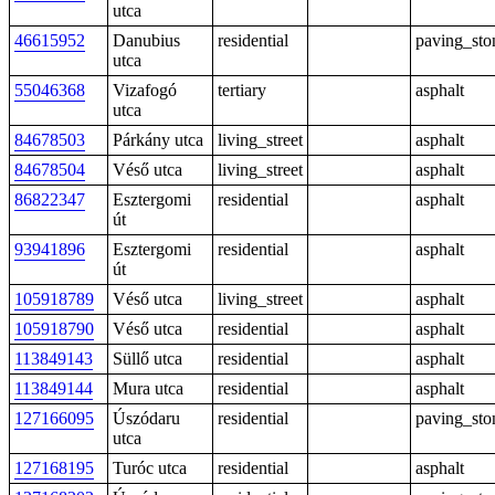
utca
46615952
Danubius
residential
paving_sto
utca
55046368
Vizafogó
tertiary
asphalt
utca
84678503
Párkány utca
living_street
asphalt
84678504
Véső utca
living_street
asphalt
86822347
Esztergomi
residential
asphalt
út
93941896
Esztergomi
residential
asphalt
út
105918789
Véső utca
living_street
asphalt
105918790
Véső utca
residential
asphalt
113849143
Süllő utca
residential
asphalt
113849144
Mura utca
residential
asphalt
127166095
Úszódaru
residential
paving_sto
utca
127168195
Turóc utca
residential
asphalt