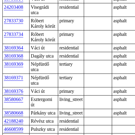
24203408
Visegrádi
residential
asphalt
utca
27833730
Róbert
primary
asphalt
Károly körút
27833734
Róbert
primary
asphalt
Károly körút
38169364
Váci út
residential
asphalt
38169368
Dagály utca
residential
asphalt
38169369
Népfürdő
tertiary
asphalt
utca
38169371
Népfürdő
tertiary
asphalt
utca
38169376
Váci út
primary
asphalt
38580667
Esztergomi
living_street
asphalt
út
38580668
Párkány utca
living_street
asphalt
42188240
Révész utca
residential
46608599
Pulszky utca
residential