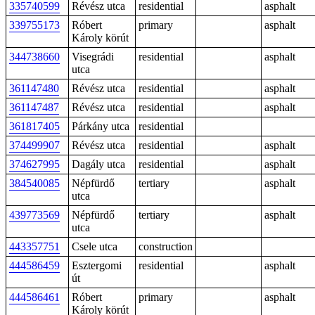
335740599
Révész utca
residential
asphalt
339755173
Róbert
primary
asphalt
Károly körút
344738660
Visegrádi
residential
asphalt
utca
361147480
Révész utca
residential
asphalt
361147487
Révész utca
residential
asphalt
361817405
Párkány utca
residential
374499907
Révész utca
residential
asphalt
374627995
Dagály utca
residential
asphalt
384540085
Népfürdő
tertiary
asphalt
utca
439773569
Népfürdő
tertiary
asphalt
utca
443357751
Csele utca
construction
444586459
Esztergomi
residential
asphalt
út
444586461
Róbert
primary
asphalt
Károly körút