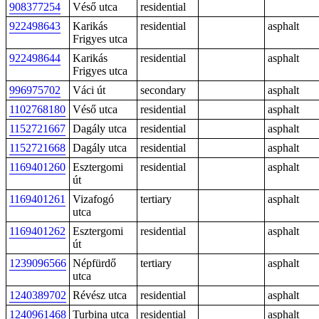
908377254
Véső utca
residential
922498643
Karikás
residential
asphalt
Frigyes utca
922498644
Karikás
residential
asphalt
Frigyes utca
996975702
Váci út
secondary
asphalt
1102768180
Véső utca
residential
asphalt
1152721667
Dagály utca
residential
asphalt
1152721668
Dagály utca
residential
asphalt
1169401260
Esztergomi
residential
asphalt
út
1169401261
Vizafogó
tertiary
asphalt
utca
1169401262
Esztergomi
residential
asphalt
út
1239096566
Népfürdő
tertiary
asphalt
utca
1240389702
Révész utca
residential
asphalt
1240961468
Turbina utca
residential
asphalt