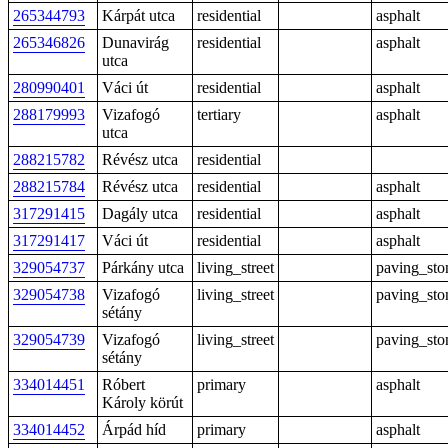
265344793
Kárpát utca
residential
asphalt
265346826
Dunavirág
residential
asphalt
utca
280990401
Váci út
residential
asphalt
288179993
Vizafogó
tertiary
asphalt
utca
288215782
Révész utca
residential
288215784
Révész utca
residential
asphalt
317291415
Dagály utca
residential
asphalt
317291417
Váci út
residential
asphalt
329054737
Párkány utca
living_street
paving_sto
329054738
Vizafogó
living_street
paving_sto
sétány
329054739
Vizafogó
living_street
paving_sto
sétány
334014451
Róbert
primary
asphalt
Károly körút
334014452
Árpád híd
primary
asphalt