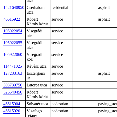
utca
1521640950
Cserhalom
residential
asphalt
utca
46615922
Róbert
service
asphalt
Károly körút
105922054
Visegrádi
service
utca
105922055
Visegrádi
service
utca
105922060
Visegrádi
service
köz
114471025
Révész utca
service
127233163
Esztergomi
service
asphalt
út
303739756
Latorca utca
service
526540456
Róbert
service
Károly körút
46615904
Sólyatér utca
pedestrian
paving_sto
46615920
Vizafogó
pedestrian
paving_sto
sétány