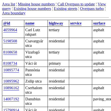
Area list
¦
Missing house numbers
¦
Call Overpass to update
¦
View
query
¦
Existing house numbers
¦
Existing streets
¦
Overpass turbo
¦
Area boundary
@id
name
highway
service
surface
4059964
Carl Lutz
tertiary
asphalt
rakpart
5198508
Csavargyár
residential
asphalt
utca
8108658
Vizafogó
tertiary
asphalt
utca
8108734
Váci út
primary
asphalt
10895774
Pannónia
residential
asphalt
utca
10895962
Zsilip utca
residential
10896162
Cserhalom
residential
asphalt
utca
14007192
Danubius
residential
paving_sto
utca
15790914
Váci út
residential
asphalt