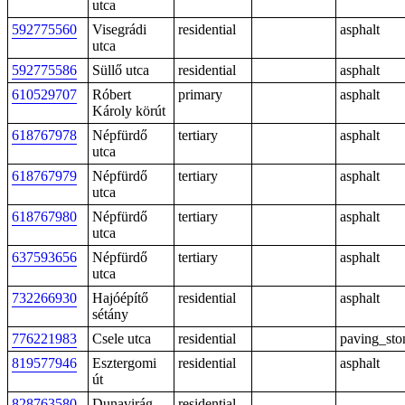
utca
592775560
Visegrádi
residential
asphalt
utca
592775586
Süllő utca
residential
asphalt
610529707
Róbert
primary
asphalt
Károly körút
618767978
Népfürdő
tertiary
asphalt
utca
618767979
Népfürdő
tertiary
asphalt
utca
618767980
Népfürdő
tertiary
asphalt
utca
637593656
Népfürdő
tertiary
asphalt
utca
732266930
Hajóépítő
residential
asphalt
sétány
776221983
Csele utca
residential
paving_sto
819577946
Esztergomi
residential
asphalt
út
828763580
Dunavirág
residential