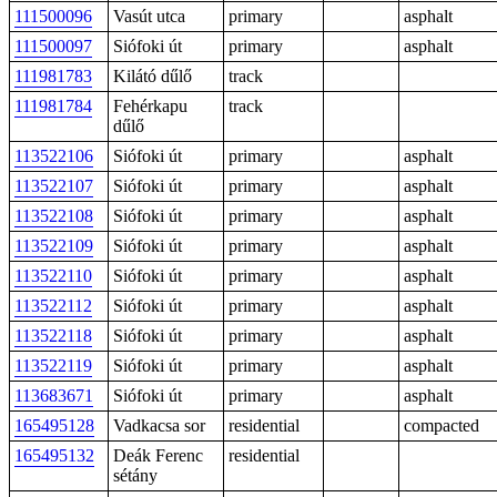
111500096
Vasút utca
primary
asphalt
111500097
Siófoki út
primary
asphalt
111981783
Kilátó dűlő
track
111981784
Fehérkapu
track
dűlő
113522106
Siófoki út
primary
asphalt
113522107
Siófoki út
primary
asphalt
113522108
Siófoki út
primary
asphalt
113522109
Siófoki út
primary
asphalt
113522110
Siófoki út
primary
asphalt
113522112
Siófoki út
primary
asphalt
113522118
Siófoki út
primary
asphalt
113522119
Siófoki út
primary
asphalt
113683671
Siófoki út
primary
asphalt
165495128
Vadkacsa sor
residential
compacted
165495132
Deák Ferenc
residential
sétány