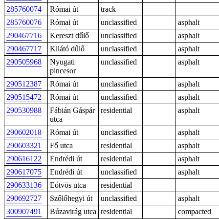
285760074
Római út
track
285760076
Római út
unclassified
asphalt
290467716
Kereszt dűlő
unclassified
asphalt
290467717
Kilátó dűlő
unclassified
asphalt
290505968
Nyugati
unclassified
asphalt
pincesor
290512387
Római út
unclassified
asphalt
290515472
Római út
unclassified
asphalt
290530988
Fábián Gáspár
residential
asphalt
utca
290602018
Római út
unclassified
asphalt
290603321
Fő utca
residential
asphalt
290616122
Endrédi út
residential
asphalt
290617075
Endrédi út
unclassified
asphalt
290633136
Eötvös utca
residential
290692727
Szőlőhegyi út
unclassified
asphalt
300907491
Búzavirág utca
residential
compacted