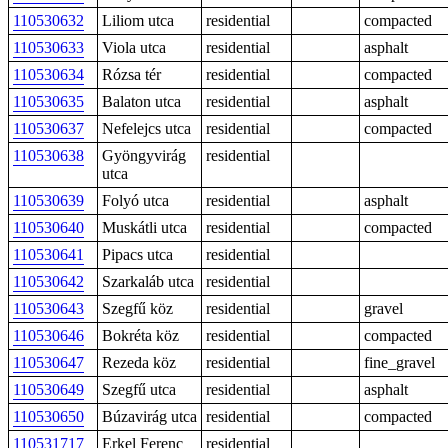
110530632
Liliom utca
residential
compacted
110530633
Viola utca
residential
asphalt
110530634
Rózsa tér
residential
compacted
110530635
Balaton utca
residential
asphalt
110530637
Nefelejcs utca
residential
compacted
110530638
Gyöngyvirág
residential
utca
110530639
Folyó utca
residential
asphalt
110530640
Muskátli utca
residential
compacted
110530641
Pipacs utca
residential
110530642
Szarkaláb utca
residential
110530643
Szegfű köz
residential
gravel
110530646
Bokréta köz
residential
compacted
110530647
Rezeda köz
residential
fine_gravel
110530649
Szegfű utca
residential
asphalt
110530650
Búzavirág utca
residential
compacted
110531717
Erkel Ferenc
residential