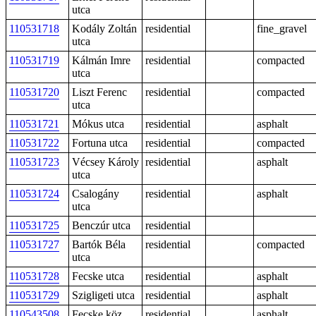
utca
110531718
Kodály Zoltán
residential
fine_gravel
utca
110531719
Kálmán Imre
residential
compacted
utca
110531720
Liszt Ferenc
residential
compacted
utca
110531721
Mókus utca
residential
asphalt
110531722
Fortuna utca
residential
compacted
110531723
Vécsey Károly
residential
asphalt
utca
110531724
Csalogány
residential
asphalt
utca
110531725
Benczúr utca
residential
110531727
Bartók Béla
residential
compacted
utca
110531728
Fecske utca
residential
asphalt
110531729
Szigligeti utca
residential
asphalt
110543508
Fecske köz
residential
asphalt