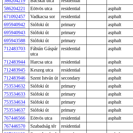
586204219
Bácskai utca
residential
586204221
Eötvös utca
residential
asphalt
671092457
Vadkacsa sor
residential
asphalt
695940942
Siófoki út
primary
asphalt
695940943
Siófoki út
primary
asphalt
695943588
Siófoki út
primary
asphalt
712483703
Fábián Gáspár
residential
asphalt
utca
712483944
Harcsa utca
residential
asphalt
712483945
Keszeg utca
residential
asphalt
712483946
Szent István út
secondary
asphalt
753534632
Siófoki út
primary
asphalt
753534633
Siófoki út
primary
asphalt
753534634
Siófoki út
primary
asphalt
753534637
Siófoki út
primary
asphalt
767446566
Eötvös utca
residential
asphalt
767446570
Szabadság tér
residential