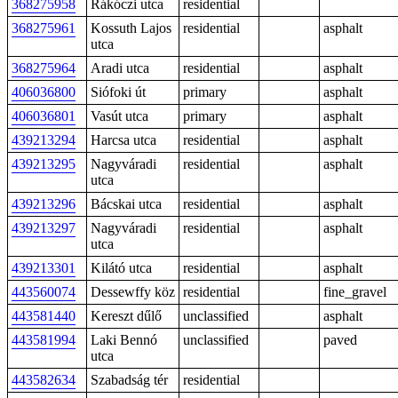
368275958
Rákóczi utca
residential
368275961
Kossuth Lajos
residential
asphalt
utca
368275964
Aradi utca
residential
asphalt
406036800
Siófoki út
primary
asphalt
406036801
Vasút utca
primary
asphalt
439213294
Harcsa utca
residential
asphalt
439213295
Nagyváradi
residential
asphalt
utca
439213296
Bácskai utca
residential
asphalt
439213297
Nagyváradi
residential
asphalt
utca
439213301
Kilátó utca
residential
asphalt
443560074
Dessewffy köz
residential
fine_gravel
443581440
Kereszt dűlő
unclassified
asphalt
443581994
Laki Bennó
unclassified
paved
utca
443582634
Szabadság tér
residential