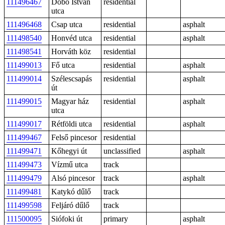
111496467
Dobó István
residential
utca
111496468
Csap utca
residential
asphalt
111498540
Honvéd utca
residential
asphalt
111498541
Horváth köz
residential
111499013
Fő utca
residential
asphalt
111499014
Szélescsapás
residential
asphalt
út
111499015
Magyar ház
residential
asphalt
utca
111499017
Rétföldi utca
residential
asphalt
111499467
Felső pincesor
residential
111499471
Kőhegyi út
unclassified
asphalt
111499473
Vízmű utca
track
111499479
Alsó pincesor
track
asphalt
111499481
Katykó dűlő
track
111499598
Feljáró dűlő
track
111500095
Siófoki út
primary
asphalt