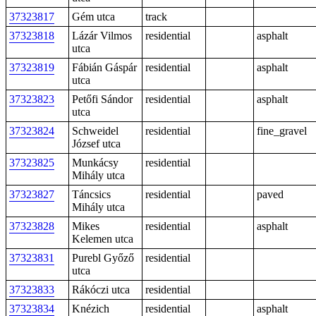
37323817
Gém utca
track
37323818
Lázár Vilmos
residential
asphalt
utca
37323819
Fábián Gáspár
residential
asphalt
utca
37323823
Petőfi Sándor
residential
asphalt
utca
37323824
Schweidel
residential
fine_gravel
József utca
37323825
Munkácsy
residential
Mihály utca
37323827
Táncsics
residential
paved
Mihály utca
37323828
Mikes
residential
asphalt
Kelemen utca
37323831
Purebl Győző
residential
utca
37323833
Rákóczi utca
residential
37323834
Knézich
residential
asphalt