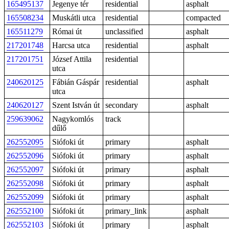
165495137
Jegenye tér
residential
asphalt
165508234
Muskátli utca
residential
compacted
165511279
Római út
unclassified
asphalt
217201748
Harcsa utca
residential
asphalt
217201751
József Attila
residential
utca
240620125
Fábián Gáspár
residential
asphalt
utca
240620127
Szent István út
secondary
asphalt
259639062
Nagykomlós
track
dűlő
262552095
Siófoki út
primary
asphalt
262552096
Siófoki út
primary
asphalt
262552097
Siófoki út
primary
asphalt
262552098
Siófoki út
primary
asphalt
262552099
Siófoki út
primary
asphalt
262552100
Siófoki út
primary_link
asphalt
262552103
Siófoki út
primary
asphalt