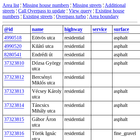
Area list
¦
Missing house numbers
¦
Missing streets
¦
Additional
streets
¦
Call Overpass to update
¦
View query
¦
Existing house
numbers
¦
Existing streets
¦
Overpass turbo
¦
Area boundary
@id
name
highway
service
surface
4990518
Eötvös utca
residential
asphalt
4990520
Kilátó utca
residential
asphalt
8280541
Endrédi út
residential
asphalt
37323810
Dózsa György
residential
asphalt
utca
37323812
Bercsényi
residential
Miklós utca
37323813
Vécsey Károly
residential
asphalt
utca
37323814
Táncsics
residential
asphalt
Mihály utca
37323815
Gábor Áron
residential
asphalt
utca
37323816
Török Ignác
residential
fine_gravel
utca