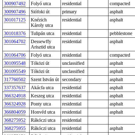
300907492
Folyó utca
residential
compacted
300907496
Siófoki út
primary
asphalt
301017125
Knézich
residential
asphalt
Károly utca
301018376
Tulipán utca
residential
pebblestone
301064702
Dessewffy
residential
asphalt
Arisztid utca
301064706
Folyó utca
residential
compacted
301095548
Tóközi út
unclassified
asphalt
301095549
Tóközi út
unclassified
asphalt
317760502
Szent István út
secondary
asphalt
337357637
Akácfa utca
residential
asphalt
366324918
Keszeg utca
residential
asphalt
366324928
Ponty utca
residential
asphalt
366804059
Honvéd utca
residential
asphalt
368275952
Rákóczi utca
residential
368275955
Rákóczi utca
residential
asphalt