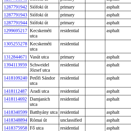
1287791942
Siófoki út
primary
asphalt
1287791943
Siófoki út
primary
asphalt
1287791944
Siófoki út
primary
asphalt
1299695217
Kecskeméti
residential
asphalt
utca
1305255278
Kecskeméti
residential
utca
1312844671
Vasút utca
primary
asphalt
1394113959
Schweidel
residential
asphalt
József utca
1418109240
Petőfi Sándor
residential
asphalt
utca
1418112487
Aradi utca
residential
asphalt
1418114692
Damjanich
residential
asphalt
utca
1418340599
Batthyány utca
residential
asphalt
1418348894
Római út
unclassified
asphalt
1418375958
Fő utca
residential
asphalt