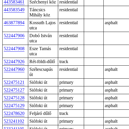
443583461
Széchenyi köz
residential
443583549
Táncsics
residential
Mihály köz
463877894
Kossuth Lajos
residential
asphalt
utca
522447906
Dobó István
residential
utca
522447908
Esze Tamás
residential
utca
522447926
Rét-földi-dűlő
track
522447960
Szélescsapás
residential
asphalt
út
522475121
Siófoki út
primary
asphalt
522475127
Siófoki út
primary
asphalt
522475128
Siófoki út
primary
asphalt
522475129
Siófoki út
primary
asphalt
522478620
Feljáró dűlő
track
523241102
Siófoki út
primary
asphalt
523241105
Siófoki út
primary
asphalt