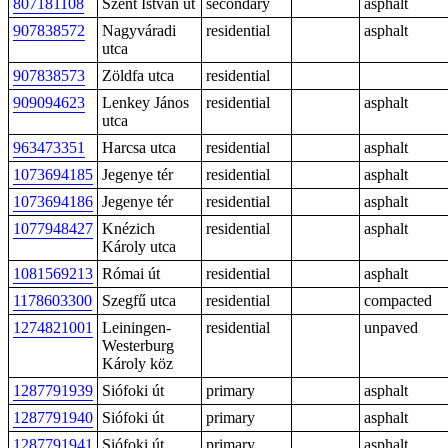
807181108
Szent István út
secondary
asphalt
907838572
Nagyváradi
residential
asphalt
utca
907838573
Zöldfa utca
residential
909094623
Lenkey János
residential
asphalt
utca
963473351
Harcsa utca
residential
asphalt
1073694185
Jegenye tér
residential
asphalt
1073694186
Jegenye tér
residential
asphalt
1077948427
Knézich
residential
asphalt
Károly utca
1081569213
Római út
residential
asphalt
1178603300
Szegfű utca
residential
compacted
1274821001
Leiningen-
residential
unpaved
Westerburg
Károly köz
1287791939
Siófoki út
primary
asphalt
1287791940
Siófoki út
primary
asphalt
1287791941
Siófoki út
primary
asphalt