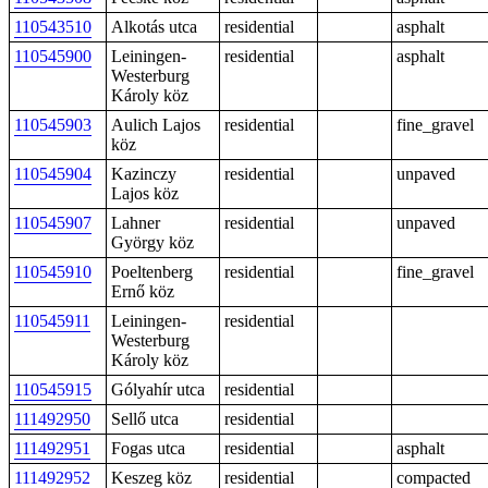
110543510
Alkotás utca
residential
asphalt
110545900
Leiningen-
residential
asphalt
Westerburg
Károly köz
110545903
Aulich Lajos
residential
fine_gravel
köz
110545904
Kazinczy
residential
unpaved
Lajos köz
110545907
Lahner
residential
unpaved
György köz
110545910
Poeltenberg
residential
fine_gravel
Ernő köz
110545911
Leiningen-
residential
Westerburg
Károly köz
110545915
Gólyahír utca
residential
111492950
Sellő utca
residential
111492951
Fogas utca
residential
asphalt
111492952
Keszeg köz
residential
compacted