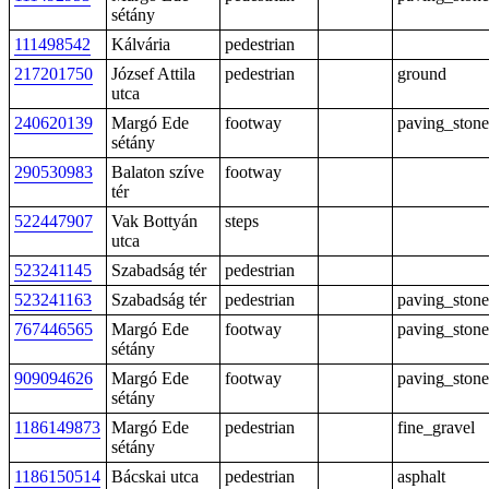
sétány
111498542
Kálvária
pedestrian
217201750
József Attila
pedestrian
ground
utca
240620139
Margó Ede
footway
paving_stone
sétány
290530983
Balaton szíve
footway
tér
522447907
Vak Bottyán
steps
utca
523241145
Szabadság tér
pedestrian
523241163
Szabadság tér
pedestrian
paving_stone
767446565
Margó Ede
footway
paving_stone
sétány
909094626
Margó Ede
footway
paving_stone
sétány
1186149873
Margó Ede
pedestrian
fine_gravel
sétány
1186150514
Bácskai utca
pedestrian
asphalt