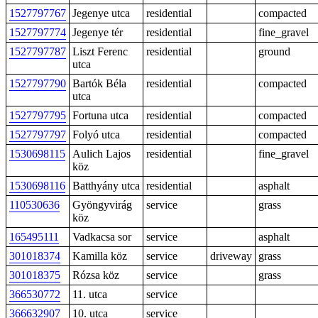
1527797767
Jegenye utca
residential
compacted
1527797774
Jegenye tér
residential
fine_gravel
1527797787
Liszt Ferenc
residential
ground
utca
1527797790
Bartók Béla
residential
compacted
utca
1527797795
Fortuna utca
residential
compacted
1527797797
Folyó utca
residential
compacted
1530698115
Aulich Lajos
residential
fine_gravel
köz
1530698116
Batthyány utca
residential
asphalt
110530636
Gyöngyvirág
service
grass
köz
165495111
Vadkacsa sor
service
asphalt
301018374
Kamilla köz
service
driveway
grass
301018375
Rózsa köz
service
grass
366530772
11. utca
service
366632907
10. utca
service