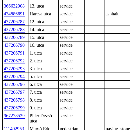
366632908
13. utca
service
434886691
Harcsa utca
service
asphalt
437206787
12. utca
service
437206788
14. utca
service
437206789
15. utca
service
437206790
16. utca
service
437206791
1. utca
service
437206792
2. utca
service
437206793
3. utca
service
437206794
5. utca
service
437206796
6. utca
service
437206797
7. utca
service
437206798
8. utca
service
437206799
9. utca
service
967278529
Piller Dezső
service
utca
111492953
Margó Ede
pedestrian
paving_stone