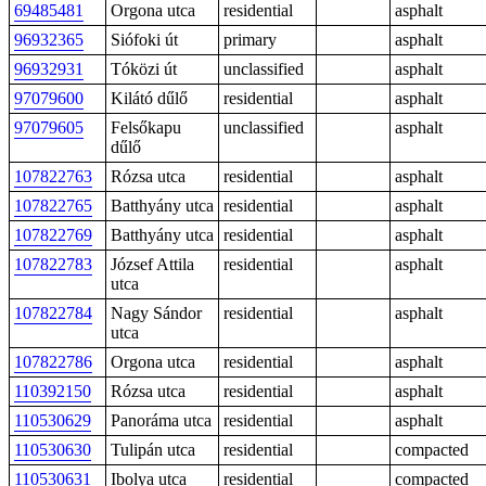
69485481
Orgona utca
residential
asphalt
96932365
Siófoki út
primary
asphalt
96932931
Tóközi út
unclassified
asphalt
97079600
Kilátó dűlő
residential
asphalt
97079605
Felsőkapu
unclassified
asphalt
dűlő
107822763
Rózsa utca
residential
asphalt
107822765
Batthyány utca
residential
asphalt
107822769
Batthyány utca
residential
asphalt
107822783
József Attila
residential
asphalt
utca
107822784
Nagy Sándor
residential
asphalt
utca
107822786
Orgona utca
residential
asphalt
110392150
Rózsa utca
residential
asphalt
110530629
Panoráma utca
residential
asphalt
110530630
Tulipán utca
residential
compacted
110530631
Ibolya utca
residential
compacted