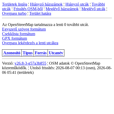
Területek listája
¦
Hiányzó házszámok
¦
Hiányzó utcák
¦
További
utcák
¦
Frissítés OSM-ből
¦
Meglévő házszámok
¦
Meglévő utcák
¦
Overpass turbo
¦
Terület határa
Az OpenStreetMap tartalmazza a lenti 0 további utcát.
Egyszerű szöveg formátum
Csekklista formátum
GPX formátum
Overpass lekérdezés a lenti utcákra
Azonosító
Típus
Forrás
Utcanév
Verzió:
v26.8-3-g57a3b855
¦ OSM adatok © OpenStreetMap
közreműködők. ¦ Utolsó frissítés: 2026-08-07 00:13 (osm), 2026-08-
06 05:41 (területek)