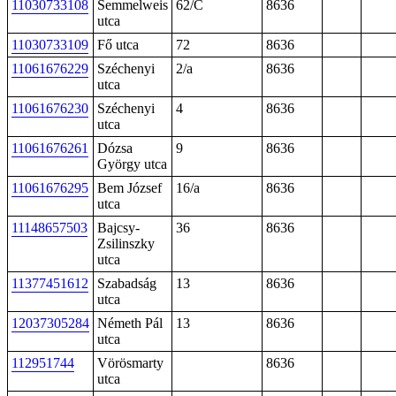
11030733108
Semmelweis
62/C
8636
utca
11030733109
Fő utca
72
8636
11061676229
Széchenyi
2/a
8636
utca
11061676230
Széchenyi
4
8636
utca
11061676261
Dózsa
9
8636
György utca
11061676295
Bem József
16/a
8636
utca
11148657503
Bajcsy-
36
8636
Zsilinszky
utca
11377451612
Szabadság
13
8636
utca
12037305284
Németh Pál
13
8636
utca
112951744
Vörösmarty
8636
utca