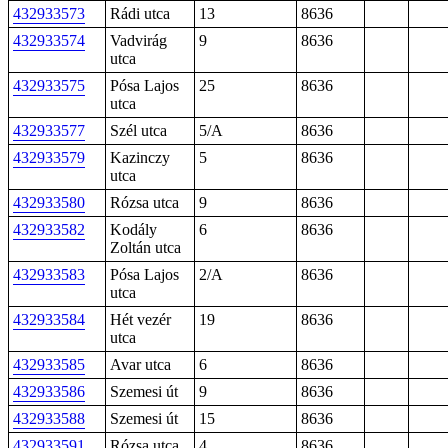
432933573
Rádi utca
13
8636
432933574
Vadvirág
9
8636
utca
432933575
Pósa Lajos
25
8636
utca
432933577
Szél utca
5/A
8636
432933579
Kazinczy
5
8636
utca
432933580
Rózsa utca
9
8636
432933582
Kodály
6
8636
Zoltán utca
432933583
Pósa Lajos
2/A
8636
utca
432933584
Hét vezér
19
8636
utca
432933585
Avar utca
6
8636
432933586
Szemesi út
9
8636
432933588
Szemesi út
15
8636
432933591
Rózsa utca
4
8636