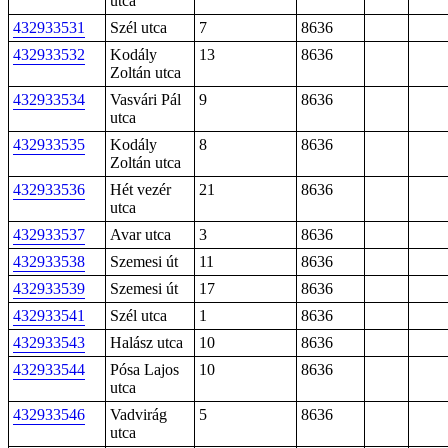
utca
432933531
Szél utca
7
8636
432933532
Kodály
13
8636
Zoltán utca
432933534
Vasvári Pál
9
8636
utca
432933535
Kodály
8
8636
Zoltán utca
432933536
Hét vezér
21
8636
utca
432933537
Avar utca
3
8636
432933538
Szemesi út
11
8636
432933539
Szemesi út
17
8636
432933541
Szél utca
1
8636
432933543
Halász utca
10
8636
432933544
Pósa Lajos
10
8636
utca
432933546
Vadvirág
5
8636
utca