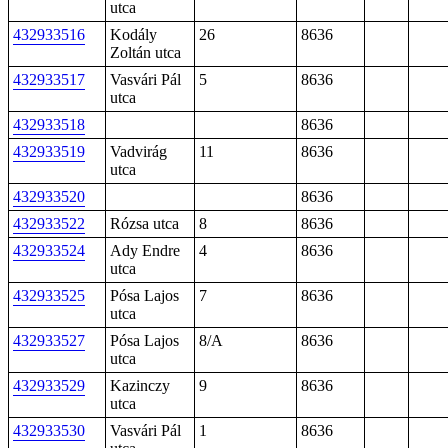
utca
432933516
Kodály
26
8636
Zoltán utca
432933517
Vasvári Pál
5
8636
utca
432933518
8636
432933519
Vadvirág
11
8636
utca
432933520
8636
432933522
Rózsa utca
8
8636
432933524
Ady Endre
4
8636
utca
432933525
Pósa Lajos
7
8636
utca
432933527
Pósa Lajos
8/A
8636
utca
432933529
Kazinczy
9
8636
utca
432933530
Vasvári Pál
1
8636