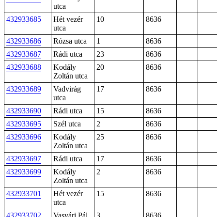
utca
432933685
Hét vezér
10
8636
utca
432933686
Rózsa utca
1
8636
432933687
Rádi utca
23
8636
432933688
Kodály
20
8636
Zoltán utca
432933689
Vadvirág
17
8636
utca
432933690
Rádi utca
15
8636
432933695
Szél utca
2
8636
432933696
Kodály
25
8636
Zoltán utca
432933697
Rádi utca
17
8636
432933699
Kodály
2
8636
Zoltán utca
432933701
Hét vezér
15
8636
utca
432933702
Vasvári Pál
3
8636