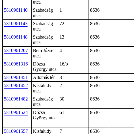
utca
5810961140
Szabadság
1
8636
utca
5810961143
Szabadság
72
8636
utca
5810961148
Szabadság
13
8636
utca
5810961207
Bem József
4
8636
utca
5810961316
Dózsa
16/b
8636
György utca
5810961451
Állomás tér
3
8636
5810961452
Kisfaludy
2
8636
utca
5810961482
Szabadság
30
8636
utca
5810961524
Dózsa
61
8636
György utca
5810961557
Kisfaludy
7
8636