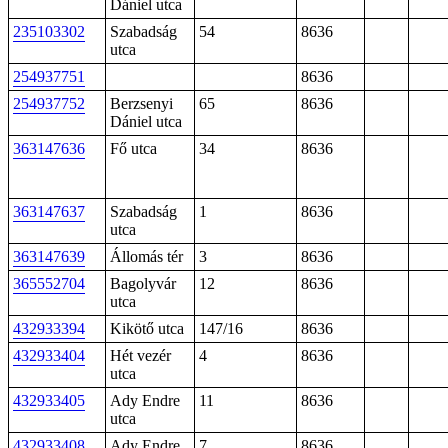
Dániel utca
235103302
Szabadság
54
8636
utca
254937751
8636
254937752
Berzsenyi
65
8636
Dániel utca
363147636
Fő utca
34
8636
363147637
Szabadság
1
8636
utca
363147639
Állomás tér
3
8636
365552704
Bagolyvár
12
8636
utca
432933394
Kikötő utca
147/16
8636
432933404
Hét vezér
4
8636
utca
432933405
Ady Endre
11
8636
utca
432933408
Ady Endre
7
8636