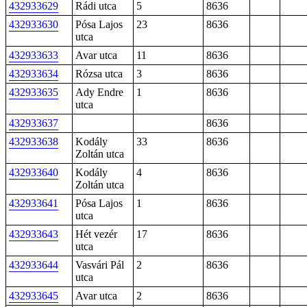
432933629
Rádi utca
5
8636
432933630
Pósa Lajos
23
8636
utca
432933633
Avar utca
11
8636
432933634
Rózsa utca
3
8636
432933635
Ady Endre
1
8636
utca
432933637
8636
432933638
Kodály
33
8636
Zoltán utca
432933640
Kodály
4
8636
Zoltán utca
432933641
Pósa Lajos
1
8636
utca
432933643
Hét vezér
17
8636
utca
432933644
Vasvári Pál
2
8636
utca
432933645
Avar utca
2
8636