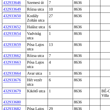
432933646
Szemesi út
7
8636
432933649
Rózsa utca
10
8636
432933650
Kodály
27
8636
Zoltán utca
432933652
Halász utca
6
8636
432933654
Vadvirág
1
8636
utca
432933659
Pósa Lajos
13
8636
utca
432933662
Rózsa utca
7
8636
432933663
Pósa Lajos
4
8636
utca
432933664
Avar utca
1
8636
432933676
Hét vezér
6
8636
utca
432933679
Kikötő utca
1
8636
BÉ-
Villa
432933680
8636
432933682
Pósa Lajos
29
8636