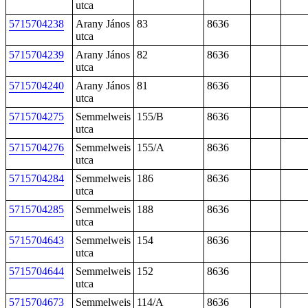
utca
5715704238
Arany János
83
8636
utca
5715704239
Arany János
82
8636
utca
5715704240
Arany János
81
8636
utca
5715704275
Semmelweis
155/B
8636
utca
5715704276
Semmelweis
155/A
8636
utca
5715704284
Semmelweis
186
8636
utca
5715704285
Semmelweis
188
8636
utca
5715704643
Semmelweis
154
8636
utca
5715704644
Semmelweis
152
8636
utca
5715704673
Semmelweis
114/A
8636