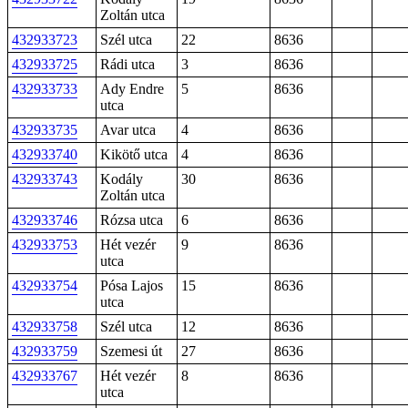
Zoltán utca
432933723
Szél utca
22
8636
432933725
Rádi utca
3
8636
432933733
Ady Endre
5
8636
utca
432933735
Avar utca
4
8636
432933740
Kikötő utca
4
8636
432933743
Kodály
30
8636
Zoltán utca
432933746
Rózsa utca
6
8636
432933753
Hét vezér
9
8636
utca
432933754
Pósa Lajos
15
8636
utca
432933758
Szél utca
12
8636
432933759
Szemesi út
27
8636
432933767
Hét vezér
8
8636
utca