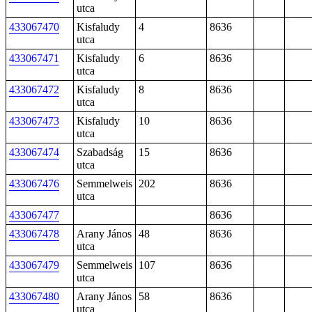
utca
433067470
Kisfaludy
4
8636
utca
433067471
Kisfaludy
6
8636
utca
433067472
Kisfaludy
8
8636
utca
433067473
Kisfaludy
10
8636
utca
433067474
Szabadság
15
8636
utca
433067476
Semmelweis
202
8636
utca
433067477
8636
433067478
Arany János
48
8636
utca
433067479
Semmelweis
107
8636
utca
433067480
Arany János
58
8636
utca