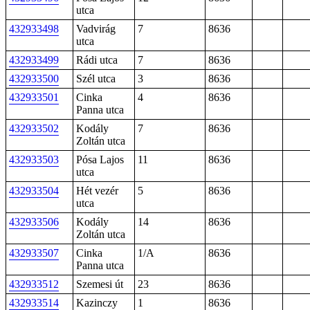
utca
432933498
Vadvirág
7
8636
utca
432933499
Rádi utca
7
8636
432933500
Szél utca
3
8636
432933501
Cinka
4
8636
Panna utca
432933502
Kodály
7
8636
Zoltán utca
432933503
Pósa Lajos
11
8636
utca
432933504
Hét vezér
5
8636
utca
432933506
Kodály
14
8636
Zoltán utca
432933507
Cinka
1/A
8636
Panna utca
432933512
Szemesi út
23
8636
432933514
Kazinczy
1
8636