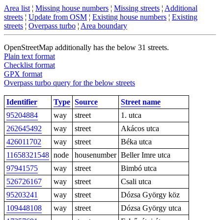
Area list
¦
Missing house numbers
¦
Missing streets
¦
Additional
streets
¦
Update from OSM
¦
Existing house numbers
¦
Existing
streets
¦
Overpass turbo
¦
Area boundary
OpenStreetMap additionally has the below 31 streets.
Plain text format
Checklist format
GPX format
Overpass turbo query for the below streets
Identifier
Type
Source
Street name
95204884
way
street
1. utca
262645492
way
street
Akácos utca
426011702
way
street
Béka utca
11658321548
node
housenumber
Beller Imre utca
97941575
way
street
Bimbó utca
526726167
way
street
Csali utca
95203241
way
street
Dózsa György köz
109448108
way
street
Dózsa György utca