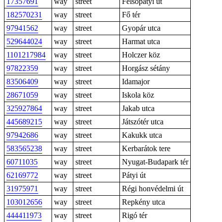
17357691
way
street
Felsőpátyi út
182570231
way
street
Fő tér
97941562
way
street
Gyopár utca
529644024
way
street
Harmat utca
1101217984
way
street
Holczer köz
97822359
way
street
Horgász sétány
83506409
way
street
Idamajor
28671059
way
street
Iskola köz
325927864
way
street
Jakab utca
445689215
way
street
Játszótér utca
97942686
way
street
Kakukk utca
583565238
way
street
Kerbarátok tere
60711035
way
street
Nyugat-Budapark tér
62169772
way
street
Pátyi út
31975971
way
street
Régi honvédelmi út
103012656
way
street
Repkény utca
444411973
way
street
Rigó tér