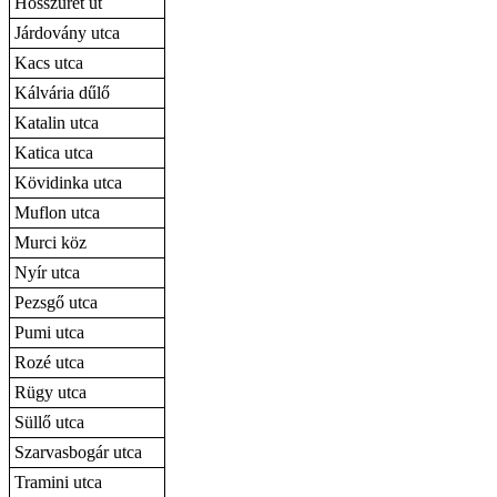
Hosszúrét út
Járdovány utca
Kacs utca
Kálvária dűlő
Katalin utca
Katica utca
Kövidinka utca
Muflon utca
Murci köz
Nyír utca
Pezsgő utca
Pumi utca
Rozé utca
Rügy utca
Süllő utca
Szarvasbogár utca
Tramini utca