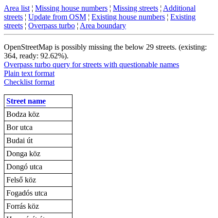
Area list
¦
Missing house numbers
¦
Missing streets
¦
Additional
streets
¦
Update from OSM
¦
Existing house numbers
¦
Existing
streets
¦
Overpass turbo
¦
Area boundary
OpenStreetMap is possibly missing the below 29 streets. (existing:
364, ready: 92.62%).
Overpass turbo query for streets with questionable names
Plain text format
Checklist format
Street name
Bodza köz
Bor utca
Budai út
Donga köz
Dongó utca
Felső köz
Fogadós utca
Forrás köz