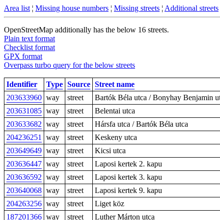
Area list
¦
Missing house numbers
¦
Missing streets
¦
Additional streets
OpenStreetMap additionally has the below 16 streets.
Plain text format
Checklist format
GPX format
Overpass turbo query for the below streets
Identifier
Type
Source
Street name
203633960
way
street
Bartók Béla utca / Bonyhay Benjamin u
203631085
way
street
Belentai utca
203633682
way
street
Hársfa utca / Bartók Béla utca
204236251
way
street
Keskeny utca
203649649
way
street
Kicsi utca
203636447
way
street
Laposi kertek 2. kapu
203636592
way
street
Laposi kertek 3. kapu
203640068
way
street
Laposi kertek 9. kapu
204263256
way
street
Liget köz
187201366
way
street
Luther Márton utca