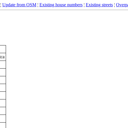
¦
Update from OSM
¦
Existing house numbers
¦
Existing streets
¦
Overpa
tca