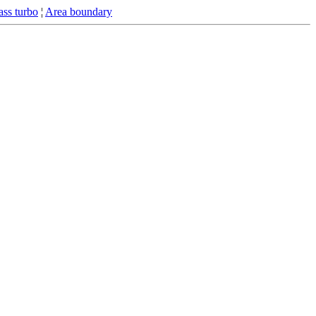
ss turbo
¦
Area boundary