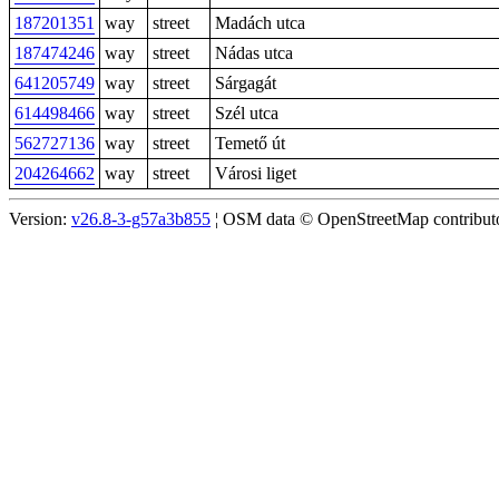
187201351
way
street
Madách utca
187474246
way
street
Nádas utca
641205749
way
street
Sárgagát
614498466
way
street
Szél utca
562727136
way
street
Temető út
204264662
way
street
Városi liget
Version:
v26.8-3-g57a3b855
¦ OSM data © OpenStreetMap contributor