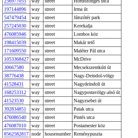
256977055
way
street
Hordózöngés utca
197144896
way
street
Irma út
547479454
way
street
Játszótér park
257245030
way
street
Kerekalja
476085946
way
street
Lombos köz
198415039
way
street
Makár tető
171609550
way
street
Maléter Pál utca
1053368427
way
street
McDrive
30667580
way
street
Mecsekszentkúti út
38776438
way
street
Nagy-Deindol-völgy
41528431
way
street
Nagydeindoli út
168253312
way
street
Nagypostavölgy-alsó út
41523530
way
street
Nagyzsebei út
392834851
way
street
Patak utca
476086540
way
street
Pintés utca
476087010
way
street
Postamester köz
8562582817
node
housenumber
Reménypuszta