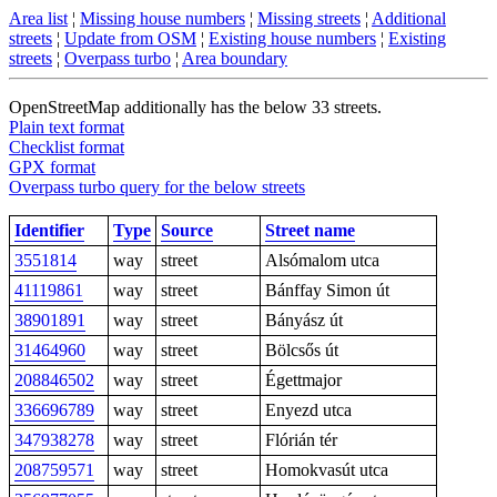
Area list
¦
Missing house numbers
¦
Missing streets
¦
Additional
streets
¦
Update from OSM
¦
Existing house numbers
¦
Existing
streets
¦
Overpass turbo
¦
Area boundary
OpenStreetMap additionally has the below 33 streets.
Plain text format
Checklist format
GPX format
Overpass turbo query for the below streets
Identifier
Type
Source
Street name
3551814
way
street
Alsómalom utca
41119861
way
street
Bánffay Simon út
38901891
way
street
Bányász út
31464960
way
street
Bölcsős út
208846502
way
street
Égettmajor
336696789
way
street
Enyezd utca
347938278
way
street
Flórián tér
208759571
way
street
Homokvasút utca