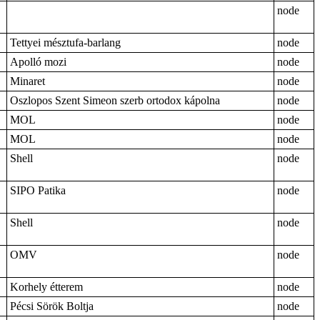
node
Tettyei mésztufa-barlang
node
Apolló mozi
node
Minaret
node
Oszlopos Szent Simeon szerb ortodox kápolna
node
MOL
node
MOL
node
Shell
node
SIPO Patika
node
Shell
node
OMV
node
Korhely étterem
node
Pécsi Sörök Boltja
node