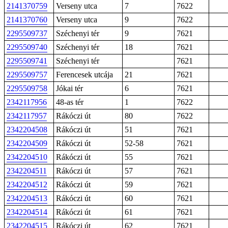
2141370759
Verseny utca
7
7622
2141370760
Verseny utca
9
7622
2295509737
Széchenyi tér
9
7621
2295509740
Széchenyi tér
18
7621
2295509741
Széchenyi tér
7621
2295509757
Ferencesek utcája
21
7621
2295509758
Jókai tér
6
7621
2342117956
48-as tér
1
7622
2342117957
Rákóczi út
80
7622
2342204508
Rákóczi út
51
7621
2342204509
Rákóczi út
52-58
7621
2342204510
Rákóczi út
55
7621
2342204511
Rákóczi út
57
7621
2342204512
Rákóczi út
59
7621
2342204513
Rákóczi út
60
7621
2342204514
Rákóczi út
61
7621
2342204515
Rákóczi út
62
7621