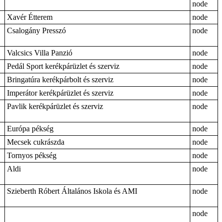
node
Xavér Étterem
node
Csalogány Presszó
node
Valcsics Villa Panzió
node
Pedál Sport kerékpárüzlet és szerviz
node
Bringatúra kerékpárbolt és szerviz
node
Imperátor kerékpárüzlet és szerviz
node
Pavlik kerékpárüzlet és szerviz
node
Európa pékség
node
Mecsek cukrászda
node
Tornyos pékség
node
Aldi
node
Szieberth Róbert Általános Iskola és AMI
node
node