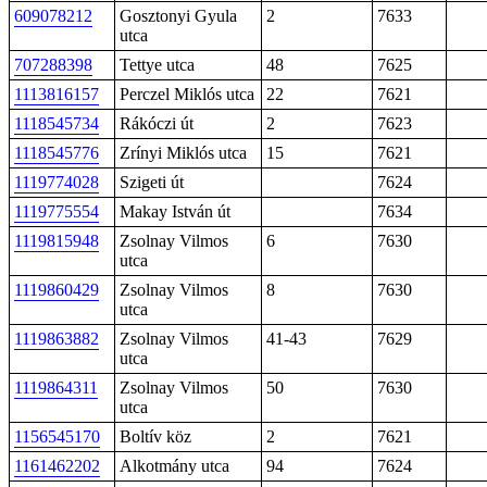
609078212
Gosztonyi Gyula
2
7633
utca
707288398
Tettye utca
48
7625
1113816157
Perczel Miklós utca
22
7621
1118545734
Rákóczi út
2
7623
1118545776
Zrínyi Miklós utca
15
7621
1119774028
Szigeti út
7624
1119775554
Makay István út
7634
1119815948
Zsolnay Vilmos
6
7630
utca
1119860429
Zsolnay Vilmos
8
7630
utca
1119863882
Zsolnay Vilmos
41-43
7629
utca
1119864311
Zsolnay Vilmos
50
7630
utca
1156545170
Boltív köz
2
7621
1161462202
Alkotmány utca
94
7624