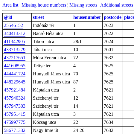
Area list
¦
Missing house numbers
¦
Missing streets
¦
Additional streets
@id
street
housenumber
postcode
plac
25546152
Indóház tér
1
7623
340413312
Bacsó Béla utca
1
7622
411342905
Tiborc utca
28/1
7624
433713279
Jókai utca
10
7601
437217651
Móra Ferenc utca
72
7632
441698955
Tettye tér
4
7625
444441724
Hunyadi János utca
70
7625
448229645
Hunyadi János utca
87
7625
457921484
Káptalan utca
2
7621
457940324
Széchenyi tér
12
7621
457947303
Széchenyi tér
14
7621
457951415
Káptalan utca
3
7621
475997775
Kócsag utca
22
7634
586771332
Nagy Imre út
24-26
7632