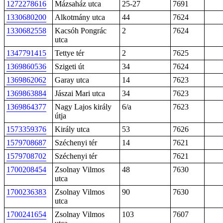
1272278616
Mázsaház utca
25-27
7691
1330680200
Alkotmány utca
44
7624
1330682558
Kacsóh Pongrác
2
7624
utca
1347791415
Tettye tér
2
7625
1369860536
Szigeti út
34
7624
1369862062
Garay utca
14
7623
1369863884
Jászai Mari utca
34
7623
1369864377
Nagy Lajos király
6/a
7623
útja
1573359376
Király utca
53
7626
1579708687
Széchenyi tér
14
7621
1579708702
Széchenyi tér
7621
1700208454
Zsolnay Vilmos
48
7630
utca
1700236383
Zsolnay Vilmos
90
7630
utca
1700241654
Zsolnay Vilmos
103
7607