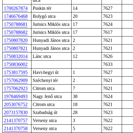
utca
1700267874
Puskin tér
14
7627
1746676468
Bolygó utca
20
7623
1750788681
Jurisics Miklós utca
17
7624
1750788682
Jurisics Miklós utca
17
7617
1750807820
Hunyadi János utca
2
7621
1750807821
Hunyadi János utca
2
7621
1750832014
Lánc utca
12
7626
1750836002
7633
1753817595
Havi-hegyi út
1
7627
1757062909
Széchenyi tér
2
7621
1757062923
Citrom utca
7
7621
1978469493
Nagy Jenő utca
38
7624
2053076752
Citrom utca
18
7621
2073157830
Szabadság út
28
7623
2141370757
Verseny utca
3
7622
2141370758
Verseny utca
5
7622