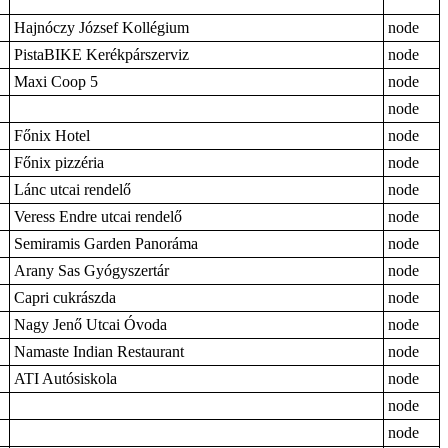
Hajnóczy József Kollégium
node
PistaBIKE Kerékpárszerviz
node
Maxi Coop 5
node
node
Főnix Hotel
node
Főnix pizzéria
node
Lánc utcai rendelő
node
Veress Endre utcai rendelő
node
Semiramis Garden Panoráma
node
Arany Sas Gyógyszertár
node
Capri cukrászda
node
Nagy Jenő Utcai Óvoda
node
Namaste Indian Restaurant
node
ATI Autósiskola
node
node
node