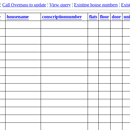
¦
Call Overpass to update
¦
View query
¦
Existing house numbers
¦
Exist
e
housename
conscriptionnumber
flats
floor
door
uni