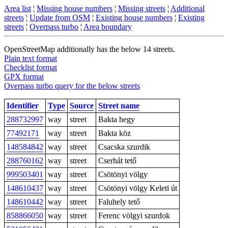
Area list
¦
Missing house numbers
¦
Missing streets
¦
Additional
streets
¦
Update from OSM
¦
Existing house numbers
¦
Existing
streets
¦
Overpass turbo
¦
Area boundary
OpenStreetMap additionally has the below 14 streets.
Plain text format
Checklist format
GPX format
Overpass turbo query for the below streets
Identifier
Type
Source
Street name
288732997
way
street
Bakta hegy
77492171
way
street
Bakta köz
148584842
way
street
Csacska szurdik
288760162
way
street
Cserhát tető
999503401
way
street
Csötönyi völgy
148610437
way
street
Csötönyi völgy Keleti út
148610442
way
street
Faluhely tető
858866050
way
street
Ferenc völgyi szurdok