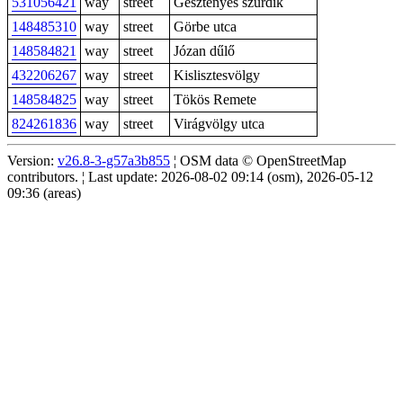
531056421
way
street
Gesztenyés szurdik
148485310
way
street
Görbe utca
148584821
way
street
Józan dűlő
432206267
way
street
Kislisztesvölgy
148584825
way
street
Tökös Remete
824261836
way
street
Virágvölgy utca
Version:
v26.8-3-g57a3b855
¦ OSM data © OpenStreetMap
contributors. ¦ Last update: 2026-08-02 09:14 (osm), 2026-05-12
09:36 (areas)